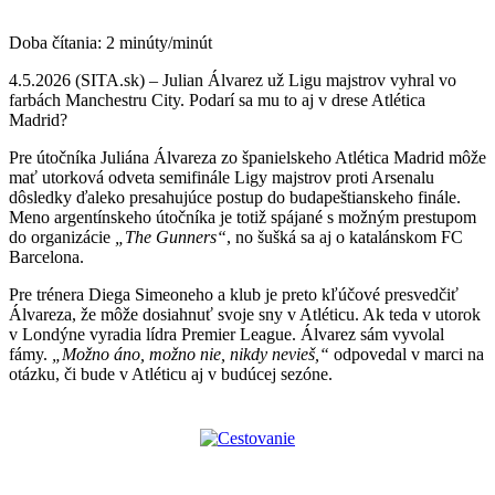
Doba čítania:
2
minúty/minút
4.5.2026 (SITA.sk) – Julian Álvarez už Ligu majstrov vyhral vo
farbách Manchestru City. Podarí sa mu to aj v drese Atlética
Madrid?
Pre útočníka Juliána Álvareza zo španielskeho Atlética Madrid môže
mať utorková odveta semifinále Ligy majstrov proti Arsenalu
dôsledky ďaleko presahujúce postup do budapeštianskeho finále.
Meno argentínskeho útočníka je totiž spájané s možným prestupom
do organizácie
„The Gunners“
, no šušká sa aj o katalánskom FC
Barcelona.
Pre trénera Diega Simeoneho a klub je preto kľúčové presvedčiť
Álvareza, že môže dosiahnuť svoje sny v Atléticu. Ak teda v utorok
v Londýne vyradia lídra Premier League. Álvarez sám vyvolal
fámy.
„Možno áno, možno nie, nikdy nevieš,“
odpovedal v marci na
otázku, či bude v Atléticu aj v budúcej sezóne.