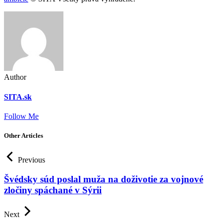
Author
SITA.sk
Follow Me
Other Articles
Previous
Švédsky súd poslal muža na doživotie za vojnové
zločiny spáchané v Sýrii
Next