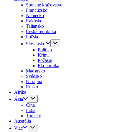
Spojené kráľovstvo
Francúzsko
Nemecko
Rakúsko
Taliansko
Česká republika
Poľsko
Slovensko
Politika
Krimi
Počasie
Ekonomika
Maďarsko
Švédsko
Ukrajina
Rusko
Afrika
Ázia
Čína
India
Turecko
Austrália
Viac