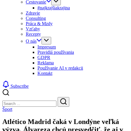
Cestovanie
#najkrajšiakrajina
Zdravie
Consulting
Práca & Mzdy
Vzťahy
Recepty
O nás
Impresum
Pravidlá používania
GDPR
Reklama
Používanie AI v redakcii
Kontakt
Subscribe
Close
Search
Search
Šport
Atlético Madrid čaká v Londýne veľká
výzva. Álvareza chcú presvedčiť, že aj v