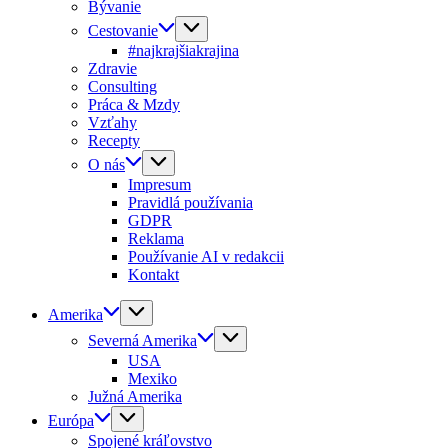
Bývanie
Cestovanie
#najkrajšiakrajina
Zdravie
Consulting
Práca & Mzdy
Vzťahy
Recepty
O nás
Impresum
Pravidlá používania
GDPR
Reklama
Používanie AI v redakcii
Kontakt
Amerika
Severná Amerika
USA
Mexiko
Južná Amerika
Európa
Spojené kráľovstvo