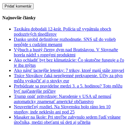
Najnovšie články
Taxikára dobodali 12-krát. Polícia už vypátrala oboch
podozrivých tínedžerov
Danko urobil definitívne rozhodnutie. SNS už do volieb
nepôjde s cudzími menami
Výbuch a hustý čierny dym nad Bratislavou. V Slovnafte
horela nádrž s ropnými produktmi
Ako ochladiť byt bez klimatizácie: Čo skutočne funguje a čo
je iba mýtus
Ako nájsť lacnejšie letenky: 7 trikov, ktoré majú stále zmysel
Tisíce Slovákov čaká nepríjemné prekvapenie. Účty za plyn
môžu vyskočiť aj o stovky eur
Prebúdzate sa pravidelne medzi 3. a 5. hodinou? Toto môžu
byť najčastejšie príčiny
Trump opäť pritvrdzuje: Narodenie v USA už nemusí
automaticky znamenať americké občianstvo
Neuveriteľný rozdiel. Na Slovensku bolo ráno len 10
stupňov, inde nekleslo ani pod 25
Masaker na škole: Pri streľbe zahynulo sedem ľudí vrátane
útočníka, medzi obeťami sú deti aj učitelia