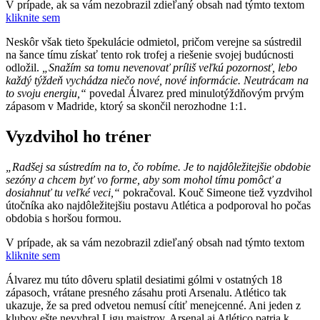
V prípade, ak sa vám nezobrazil zdieľaný obsah nad týmto textom
kliknite sem
Neskôr však tieto špekulácie odmietol, pričom verejne sa sústredil
na šance tímu získať tento rok trofej a riešenie svojej budúcnosti
odložil.
„Snažím sa tomu nevenovať príliš veľkú pozornosť, lebo
každý týždeň vychádza niečo nové, nové informácie. Neutrácam na
to svoju energiu,“
povedal Álvarez pred minulotýždňovým prvým
zápasom v Madride, ktorý sa skončil nerozhodne 1:1.
Vyzdvihol ho tréner
„Radšej sa sústredím na to, čo robíme. Je to najdôležitejšie obdobie
sezóny a chcem byť vo forme, aby som mohol tímu pomôcť a
dosiahnuť tu veľké veci,“
pokračoval. Kouč Simeone tiež vyzdvihol
útočníka ako najdôležitejšiu postavu Atlética a podporoval ho počas
obdobia s horšou formou.
V prípade, ak sa vám nezobrazil zdieľaný obsah nad týmto textom
kliknite sem
Álvarez mu túto dôveru splatil desiatimi gólmi v ostatných 18
zápasoch, vrátane presného zásahu proti Arsenalu. Atlético tak
ukazuje, že sa pred odvetou nemusí cítiť menejcenné. Ani jeden z
klubov ešte nevyhral Ligu majstrov. Arsenal aj Atlético patria k