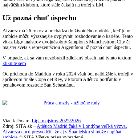
najväčším klubom, ktoré stále čakajú na trofej z LM.
Už pozná chuť úspechu
Álvarez má 26 rokov a prichádza do životného obdobia, keď jeho
ambície môžu výraznejšie ovplyvniť rozhodovanie o kariére. Tento
víťaz Ligy majstrov dvojnásobný šampión s Manchestrom City či
majster sveta s reprezentáciou Argentínou už pozná chuť úspechu.
V prípade, ak sa vám nezobrazil zdieľaný obsah nad týmto textom
kliknite sem
Od príchodu do Madridu v roku 2024 však bol najbližšie k trofeji v
aprílovom finále Copa del Rey, v ktorom Atlético podľahlo v
penaltovom rozstrele San Sebastiánu.
Viac k témam:
Liga majstrov 2025/2026
Zdroj: SITA.sk –
Atlético Madrid čaká v Londýne veľká výzva.
Álvareza chcú presvedčiť, že aj v Španielsku si môže napĺňať
ambície
© SITA Všetky práva vyhradené.