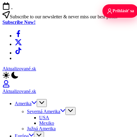
Skip
-
to
Prihlásiť sa
content
Subscribe to our newsletter & never miss our best posts.
Subscribe Now!
Facebook
X
TikTok
WhatsApp
Aktualizované.sk
Aktualizované.sk
Amerika
Severná Amerika
USA
Mexiko
Južná Amerika
Európa