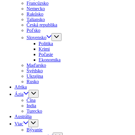
Francúzsko
Nemecko
Rakúsko
Taliansko
Česká republika
Poľsko
Slovensko
Politika
Krimi
Počasie
Ekonomika
Maďarsko
Švédsko
Ukrajina
Rusko
Afrika
Ázia
Čína
India
Turecko
Austrália
Viac
Bývanie