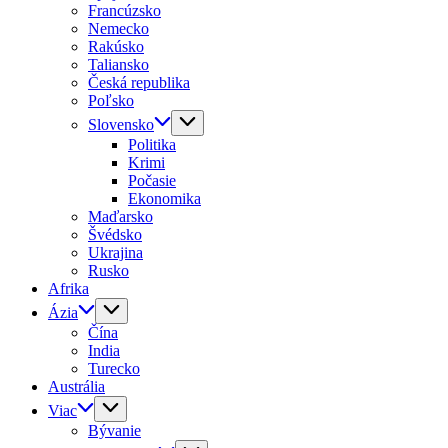
Francúzsko
Nemecko
Rakúsko
Taliansko
Česká republika
Poľsko
Slovensko
Politika
Krimi
Počasie
Ekonomika
Maďarsko
Švédsko
Ukrajina
Rusko
Afrika
Ázia
Čína
India
Turecko
Austrália
Viac
Bývanie