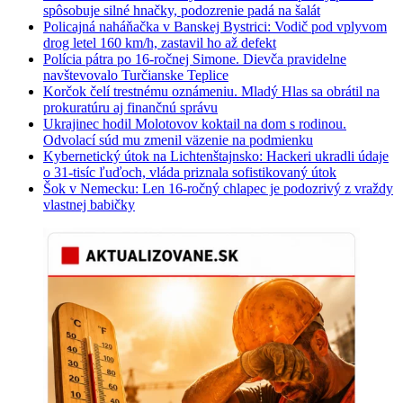
spôsobuje silné hnačky, podozrenie padá na šalát
Policajná naháňačka v Banskej Bystrici: Vodič pod vplyvom
drog letel 160 km/h, zastavil ho až defekt
Polícia pátra po 16-ročnej Simone. Dievča pravidelne
navštevovalo Turčianske Teplice
Korčok čelí trestnému oznámeniu. Mladý Hlas sa obrátil na
prokuratúru aj finančnú správu
Ukrajinec hodil Molotovov koktail na dom s rodinou.
Odvolací súd mu zmenil väzenie na podmienku
Kybernetický útok na Lichtenštajnsko: Hackeri ukradli údaje
o 31-tisíc ľuďoch, vláda priznala sofistikovaný útok
Šok v Nemecku: Len 16-ročný chlapec je podozrivý z vraždy
vlastnej babičky