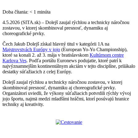
Doba čítania:
< 1
minúta
4.5.2026 (SITA.sk) – Dolejš zaujal rýchlou a technicky náročnou
zostavou, v ktorej skombinoval presnosť, dynamiku aj
choreografické prvky.
Čech Jakub Dolejš získal hlavný titul v kategórii 1A na
Majstrovstvách Európy v jojo
(European Yo-Yo Championship),
ktoré sa konali 2. až 3. mája v bratislavskom
Kultúrnom centre
Karlova Ves
. Podľa portálu Euronews podujatie, ktoré patrí k
najvýznamnejším kontinentálnym akciám v tejto disciplíne, prilákalo
desiatky súťažiacich z celej Európy.
Dolejš zaujal rýchlou a technicky náročnou zostavou, v ktorej
skombinoval presnosť, dynamiku aj choreografické prvky.
Organizátori uviedli, že výkony súťažiacich potvrdili rýchly vývoj
jojo športu, najmä medzi mladšími hráčmi, ktorí posúvajú hranice
techniky aj kreativity.