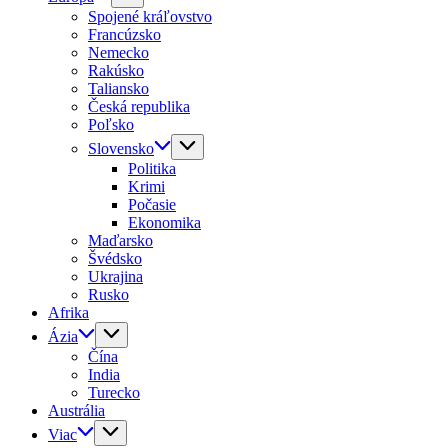
Spojené kráľovstvo
Francúzsko
Nemecko
Rakúsko
Taliansko
Česká republika
Poľsko
Slovensko
Politika
Krimi
Počasie
Ekonomika
Maďarsko
Švédsko
Ukrajina
Rusko
Afrika
Ázia
Čína
India
Turecko
Austrália
Viac