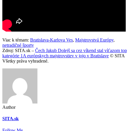
Viac k témam:
Bratislava-Karlova Ves
,
Majstrovstvá Európy
,
netradičné športy
Zdroj: SITA.sk –
Čech Jakub Dolejš sa cez víkend stal víťazom top
kategórie 1A európskych majstrovstiev v jojo v Bratislave
© SITA
Všetky práva vyhradené.
Author
SITA.sk
Follow Me