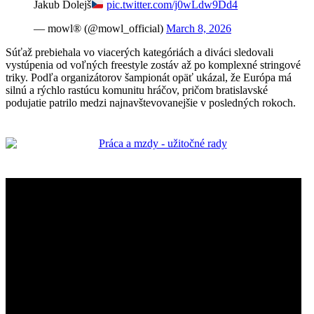
Jakub Dolejš
pic.twitter.com/j0wLdw9Dd4
— mowl® (@mowl_official)
March 8, 2026
Súťaž prebiehala vo viacerých kategóriách a diváci sledovali
vystúpenia od voľných freestyle zostáv až po komplexné stringové
triky. Podľa organizátorov šampionát opäť ukázal, že Európa má
silnú a rýchlo rastúcu komunitu hráčov, pričom bratislavské
podujatie patrilo medzi najnavštevovanejšie v posledných rokoch.