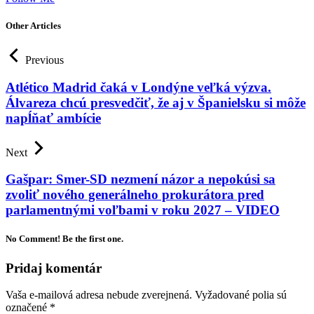
Other Articles
Previous
Atlético Madrid čaká v Londýne veľká výzva.
Álvareza chcú presvedčiť, že aj v Španielsku si môže
napĺňať ambície
Next
Gašpar: Smer-SD nezmení názor a nepokúsi sa
zvoliť nového generálneho prokurátora pred
parlamentnými voľbami v roku 2027 – VIDEO
No Comment! Be the first one.
Pridaj komentár
Vaša e-mailová adresa nebude zverejnená.
Vyžadované polia sú
označené
*