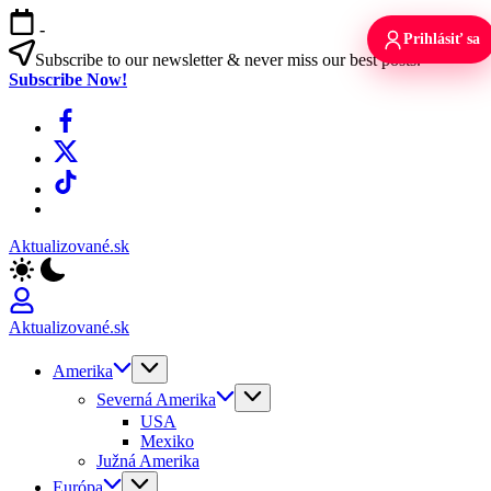
Skip
-
to
Prihlásiť sa
content
Subscribe to our newsletter & never miss our best posts.
Subscribe Now!
Facebook
X
TikTok
WhatsApp
Aktualizované.sk
Aktualizované.sk
Amerika
Severná Amerika
USA
Mexiko
Južná Amerika
Európa