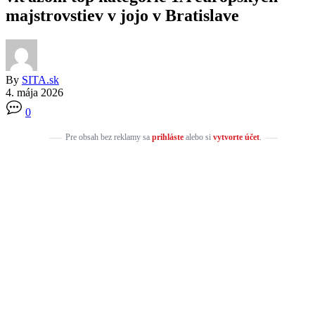
majstrovstiev v jojo v Bratislave
By
SITA.sk
4. mája 2026
0
Pre obsah bez reklamy sa
prihláste
alebo si
vytvorte účet
.