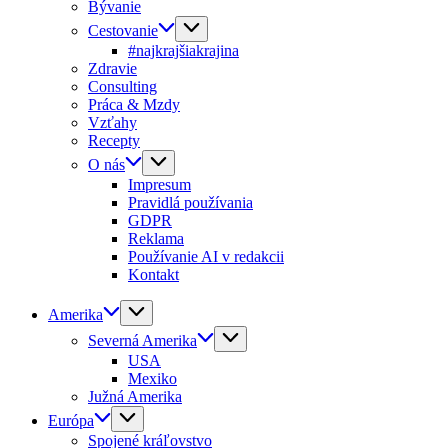
Bývanie
Cestovanie
#najkrajšiakrajina
Zdravie
Consulting
Práca & Mzdy
Vzťahy
Recepty
O nás
Impresum
Pravidlá používania
GDPR
Reklama
Používanie AI v redakcii
Kontakt
Amerika
Severná Amerika
USA
Mexiko
Južná Amerika
Európa
Spojené kráľovstvo