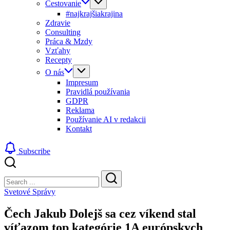
Cestovanie
#najkrajšiakrajina
Zdravie
Consulting
Práca & Mzdy
Vzťahy
Recepty
O nás
Impresum
Pravidlá používania
GDPR
Reklama
Používanie AI v redakcii
Kontakt
Subscribe
Close
Search
Search
Svetové Správy
Čech Jakub Dolejš sa cez víkend stal
víťazom top kategórie 1A európskych