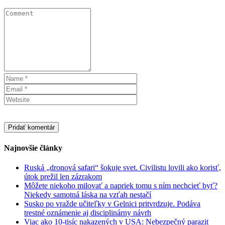
Najnovšie články
Ruská „dronová safari“ šokuje svet. Civilistu lovili ako korisť,
útok prežil len zázrakom
Môžete niekoho milovať a napriek tomu s ním nechcieť byť?
Niekedy samotná láska na vzťah nestačí
Susko po vražde učiteľky v Gelnici pritvrdzuje. Podáva
trestné oznámenie aj disciplinárny návrh
Viac ako 10-tisíc nakazených v USA: Nebezpečný parazit