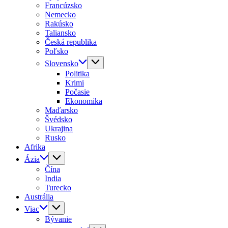
Francúzsko
Nemecko
Rakúsko
Taliansko
Česká republika
Poľsko
Slovensko
Politika
Krimi
Počasie
Ekonomika
Maďarsko
Švédsko
Ukrajina
Rusko
Afrika
Ázia
Čína
India
Turecko
Austrália
Viac
Bývanie