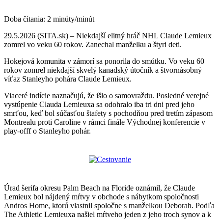
Doba čítania:
2
minúty/minút
29.5.2026 (SITA.sk) – Niekdajší elitný hráč NHL Claude Lemieux
zomrel vo veku 60 rokov. Zanechal manželku a štyri deti.
Hokejová komunita v zámorí sa ponorila do smútku. Vo veku 60
rokov zomrel niekdajší skvelý kanadský útočník a štvornásobný
víťaz Stanleyho pohára Claude Lemieux.
Viaceré indície naznačujú, že išlo o samovraždu. Posledné verejné
vystúpenie Clauda Lemieuxa sa odohralo iba tri dni pred jeho
smrťou, keď bol súčasťou štafety s pochodňou pred tretím zápasom
Montrealu proti Caroline v rámci finále Východnej konferencie v
play-offf o Stanleyho pohár.
Úrad šerifa okresu Palm Beach na Floride oznámil, že Claude
Lemieux bol nájdený mŕtvy v obchode s nábytkom spoločnosti
Andros Home, ktorú vlastnil spoločne s manželkou Deborah. Podľa
The Athletic Lemieuxa našiel mŕtveho jeden z jeho troch synov a k