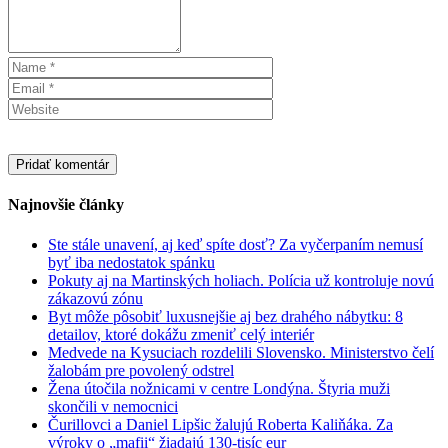
Najnovšie články
Ste stále unavení, aj keď spíte dosť? Za vyčerpaním nemusí
byť iba nedostatok spánku
Pokuty aj na Martinských holiach. Polícia už kontroluje novú
zákazovú zónu
Byt môže pôsobiť luxusnejšie aj bez drahého nábytku: 8
detailov, ktoré dokážu zmeniť celý interiér
Medvede na Kysuciach rozdelili Slovensko. Ministerstvo čelí
žalobám pre povolený odstrel
Žena útočila nožnicami v centre Londýna. Štyria muži
skončili v nemocnici
Čurillovci a Daniel Lipšic žalujú Roberta Kaliňáka. Za
výroky o „mafii“ žiadajú 130-tisíc eur