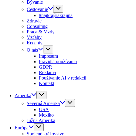
Bývanie
Cestovanie
#najkrajšiakrajina
Zdravie
Consulting
Práca & Mzdy
Vzťahy
Recepty
O nás
Impresum
Pravidlá používania
GDPR
Reklama
Používanie AI v redakcii
Kontakt
Amerika
Severná Amerika
USA
Mexiko
Južná Amerika
Európa
Spojené kráľovstvo