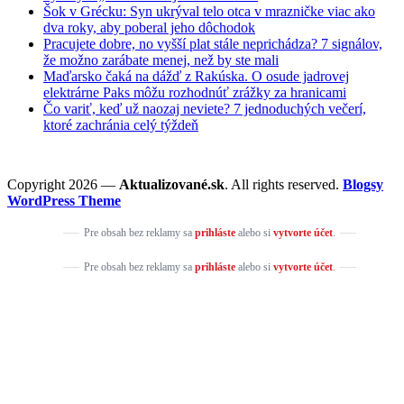
Šok v Grécku: Syn ukrýval telo otca v mrazničke viac ako
dva roky, aby poberal jeho dôchodok
Pracujete dobre, no vyšší plat stále neprichádza? 7 signálov,
že možno zarábate menej, než by ste mali
Maďarsko čaká na dážď z Rakúska. O osude jadrovej
elektrárne Paks môžu rozhodnúť zrážky za hranicami
Čo variť, keď už naozaj neviete? 7 jednoduchých večerí,
ktoré zachránia celý týždeň
Copyright 2026 —
Aktualizované.sk
. All rights reserved.
Blogsy
WordPress Theme
Pre obsah bez reklamy sa
prihláste
alebo si
vytvorte účet
.