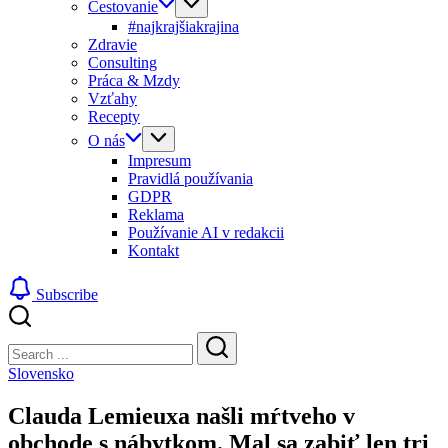
Cestovanie
#najkrajšiakrajina
Zdravie
Consulting
Práca & Mzdy
Vzťahy
Recepty
O nás
Impresum
Pravidlá používania
GDPR
Reklama
Používanie AI v redakcii
Kontakt
Subscribe
Close
Search
Search
Slovensko
Clauda Lemieuxa našli mŕtveho v
obchode s nábytkom. Mal sa zabiť len tri