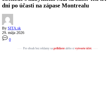
dni po účasti na zápase Montrealu
By
SITA.sk
29. mája 2026
0
Pre obsah bez reklamy sa
prihláste
alebo si
vytvorte účet
.