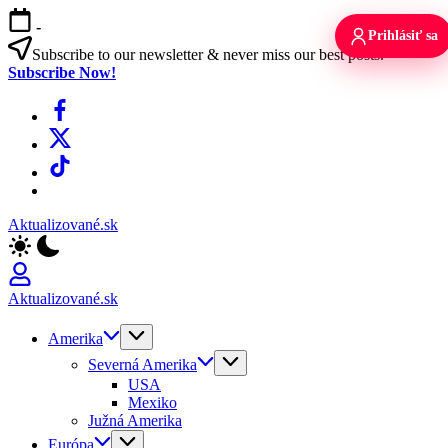
Skip
-
to
Prihlásiť sa
content
Subscribe to our newsletter & never miss our best posts.
Subscribe Now!
Facebook
X
TikTok
WhatsApp
Aktualizované.sk
Aktualizované.sk
Amerika
Severná Amerika
USA
Mexiko
Južná Amerika
Európa