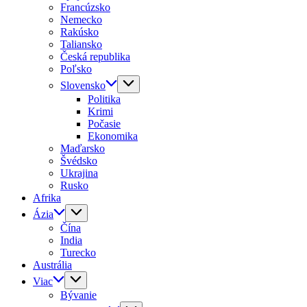
Francúzsko
Nemecko
Rakúsko
Taliansko
Česká republika
Poľsko
Slovensko
Politika
Krimi
Počasie
Ekonomika
Maďarsko
Švédsko
Ukrajina
Rusko
Afrika
Ázia
Čína
India
Turecko
Austrália
Viac
Bývanie