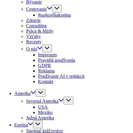
Bývanie
Cestovanie
#najkrajšiakrajina
Zdravie
Consulting
Práca & Mzdy
Vzťahy
Recepty
O nás
Impresum
Pravidlá používania
GDPR
Reklama
Používanie AI v redakcii
Kontakt
Amerika
Severná Amerika
USA
Mexiko
Južná Amerika
Európa
Spojené kráľovstvo