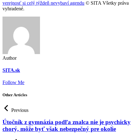
verejnosť si celý týždeň nevybaví agendu
© SITA Všetky práva
vyhradené.
Author
SITA.sk
Follow Me
Other Articles
Previous
Útočník z gymnázia podľa znalca nie je psychicky
chorý, môže byť však nebezpečný pre okolie