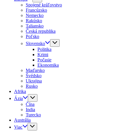
Spojené kráľovstvo
Francúzsko
Nemecko
Rakúsko
Taliansko
Česká republika
Poľsko
Slovensko
Politika
Krimi
Počasie
Ekonomika
Maďarsko
Švédsko
Ukrajina
Rusko
Afrika
Ázia
Čína
India
Turecko
Austrália
Viac