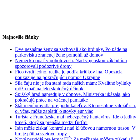
Najnovšie články
Dve neznáme ženy sa zachovali ako hrdinky. Po páde na
parkovisku zranenej žene pomohli až domov
Nemecko opäť v pohotovosti. Nad vojenskou základňou
spozorovali podozrivé drony
Fico tvrdí jedno, realita je podľa kritikov iná. Opozícia
poukazuje na pokračujúcu pomoc Ukrajine
Sila čaju nie je iba stará rada našich mám: Kvalitné bylinky
môžu mať na telo skutočný účinok
Spišský hrad napreduje v obnove. Ministerka ukázala, ako
pokračujú práce na vzácnej pamiatke
Štát mení pravidlá pre podnikateľov. Kto nestihne založiť s. r.
o. včas, môže zaplatiť o stovky eur viac
Turista z Francúzska mal nebezpečný hantavírus. Ide o jediný
kmeň, ktorý sa prenáša medzi ľuďmi
Irán môže získať kontrolu nad kľúčovou námornou trasou. V
hre je pätina svetovej ropy
Nové pravidlá pre lety v EÚ: Za meškanie môžete získať až