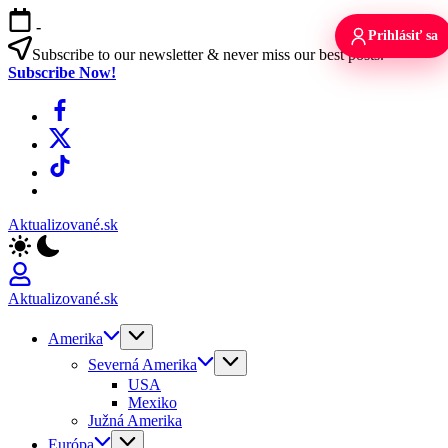
Skip
-
to
Prihlásiť sa
content
Subscribe to our newsletter & never miss our best posts.
Subscribe Now!
Facebook
X
TikTok
WhatsApp
Aktualizované.sk
Aktualizované.sk
Amerika
Severná Amerika
USA
Mexiko
Južná Amerika
Európa