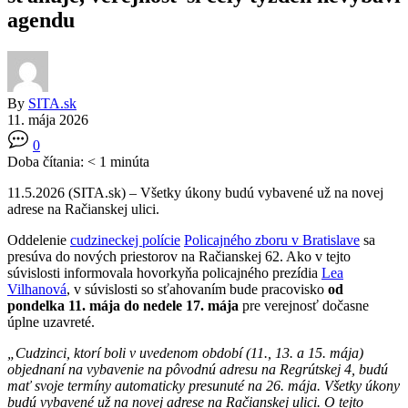
agendu
By
SITA.sk
11. mája 2026
0
Doba čítania:
< 1
minúta
11.5.2026 (SITA.sk) – Všetky úkony budú vybavené už na novej
adrese na Račianskej ulici.
Oddelenie
cudzineckej polície
Policajného zboru v Bratislave
sa
presúva do nových priestorov na Račianskej 62. Ako v tejto
súvislosti informovala hovorkyňa policajného prezídia
Lea
Vilhanová
, v súvislosti so sťahovaním bude pracovisko
od
pondelka 11. mája do nedele 17. mája
pre verejnosť dočasne
úplne uzavreté.
„Cudzinci, ktorí boli v uvedenom období (11., 13. a 15. mája)
objednaní na vybavenie na pôvodnú adresu na Regrútskej 4, budú
mať svoje termíny automaticky presunuté na 26. mája. Všetky úkony
budú vybavené už na novej adrese na Račianskej ulici. O tejto