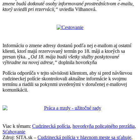
zmene budú dotknuté osoby informované prostredníctvom e-mailu,
ktorý uviedli pri rezervácii,“
uviedla Vilhanová.
Informáciu o zmene adresy dostanú podľa nej e-mailom aj ostatní
klienti, ktorí majú rezervovaný termín po 18. máji a ktorých sa
presun týka.
„Od 18. mája budú všetky služby poskytované
výhradne na novej adrese,“
doplnila hovorkyňa
Polícia odporúča v tejto súvislosti klientom, aby si pred návštevou
cudzineckej polície skontrolovali aktuálne informácie k svojmu
termínu a riadili sa pokynmi uvedenými v doručenej e-mailovej
komunikácii.
Viac k témam:
Cudzinecká polícia
,
hovorkyňa policajného prezídia
,
Sťahovanie
Zdroj: SITA.sk –
Cudzinecká polícia v hlavnom meste sa sťahuje,