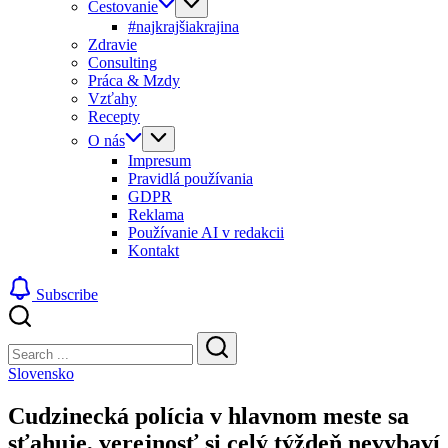
Cestovanie
#najkrajšiakrajina
Zdravie
Consulting
Práca & Mzdy
Vzťahy
Recepty
O nás
Impresum
Pravidlá používania
GDPR
Reklama
Používanie AI v redakcii
Kontakt
Subscribe
Close
Search
Search
Slovensko
Cudzinecká polícia v hlavnom meste sa
sťahuje, verejnosť si celý týždeň nevybaví