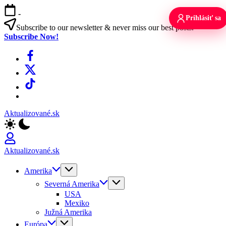
Skip
-
to
Prihlásiť sa
content
Subscribe to our newsletter & never miss our best posts.
Subscribe Now!
Facebook
X
TikTok
WhatsApp
Aktualizované.sk
Aktualizované.sk
Amerika
Severná Amerika
USA
Mexiko
Južná Amerika
Európa