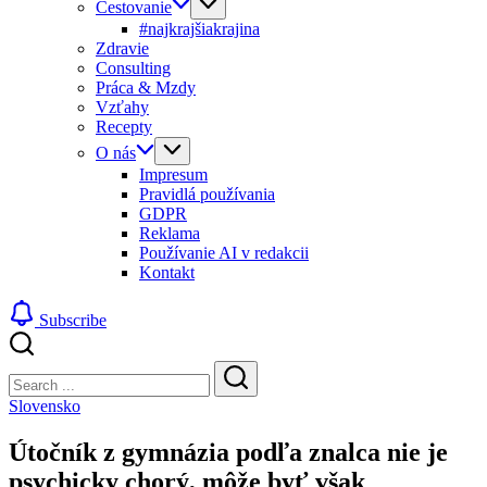
Cestovanie
#najkrajšiakrajina
Zdravie
Consulting
Práca & Mzdy
Vzťahy
Recepty
O nás
Impresum
Pravidlá používania
GDPR
Reklama
Používanie AI v redakcii
Kontakt
Subscribe
Close
Search
Search
Slovensko
Útočník z gymnázia podľa znalca nie je
psychicky chorý, môže byť však