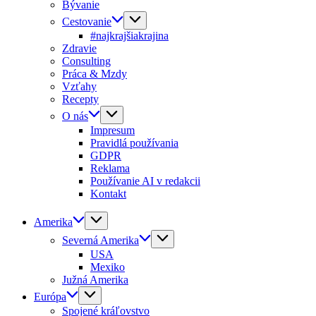
Bývanie
Cestovanie
#najkrajšiakrajina
Zdravie
Consulting
Práca & Mzdy
Vzťahy
Recepty
O nás
Impresum
Pravidlá používania
GDPR
Reklama
Používanie AI v redakcii
Kontakt
Amerika
Severná Amerika
USA
Mexiko
Južná Amerika
Európa
Spojené kráľovstvo