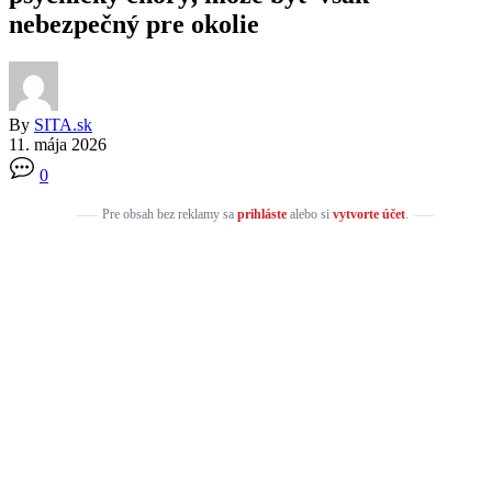
nebezpečný pre okolie
By
SITA.sk
11. mája 2026
0
Pre obsah bez reklamy sa
prihláste
alebo si
vytvorte účet
.