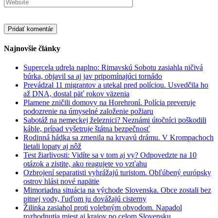
Najnovšie články
Supercela udrela naplno: Rimavskú Sobotu zasiahla ničivá
búrka, objavil sa aj jav pripomínajúci tornádo
Prevádzal 11 migrantov a utekal pred políciou. Usvedčila ho
až DNA, dostal päť rokov väzenia
Plamene zničili domovy na Horehroní. Polícia preveruje
podozrenie na úmyselné založenie požiaru
Sabotáž na nemeckej železnici? Neznámi útočníci poškodili
káble, prípad vyšetruje štátna bezpečnosť
Rodinná hádka sa zmenila na krvavú drámu. V Krompachoch
lietali lopaty aj nôž
Test žiarlivosti: Vidíte sa v tom aj vy? Odpovedzte na 10
otázok a zistite, ako reagujete vo vzťahu
Ozbrojení separatisti vyhrážajú turistom. Obľúbený európsky
ostrov hlási nové napätie
Mimoriadna situácia na východe Slovenska. Obce zostali bez
pitnej vody, ľuďom ju dovážajú cisterny
Žilinka zasiahol proti volebným obvodom. Napadol
rozhodnutia miest aj krajov po celom Slovensku