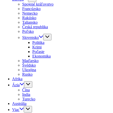
Spojené kráľovstvo
Francúzsko
Nemecko
Rakúsko
Taliansko
Česká republika
Poľsko
Slovensko
Politika
Krimi
Počasie
Ekonomika
Maďarsko
Švédsko
Ukrajina
Rusko
Afrika
Ázia
Čína
India
Turecko
Austrália
Viac