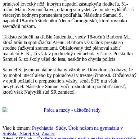
priniesol lovecký nôž, ktorým napadol zástupkyňu riaditeľa, 51-
ročnú Máriu Semančíkovú, o ktorej si myslel, že ho ide vylúčiť. Tá
viacerým bodným poraneniam podľahla. Následne Samuel S.
napadol 18-ročnú študentku Alenu Čarnogurskú, ktorú rovnako
zavraždil nožom.
Takisto zaútočil na ďalšiu študentku, vtedy 18-ročnú Barboru M.,
ktorá bránila spolužiačku Alenu. Barbora však útok prežila so
stredne ťažkými zraneniami. Obžalovaný tiež plánoval zabiť
maloletú E. K., tá však v predmetný deň nebola v škole. Po skutku
Samuel S. zo školy ušiel do lesa, neskôr ho chytila polícia.
Samuel S. je momentálne stíhaný väzobne. Dôvodom sú obavy, že
by mohol utiecť alebo by pokračoval v trestnej činnosti. Obžalovaný
v apríli požiadal o prepustenie z väzby, senát ŠTS mu však
nevyhovel. Následne Samuel voči rozhodnutiu podal sťažnosť,
ktorú však Najvyšší súd SR zamietol.
Viac k témam:
Psychiatria
,
Súdy
,
Útok nožom na gymnáziu v
Spišskej Starej Vsi
,
Znalec