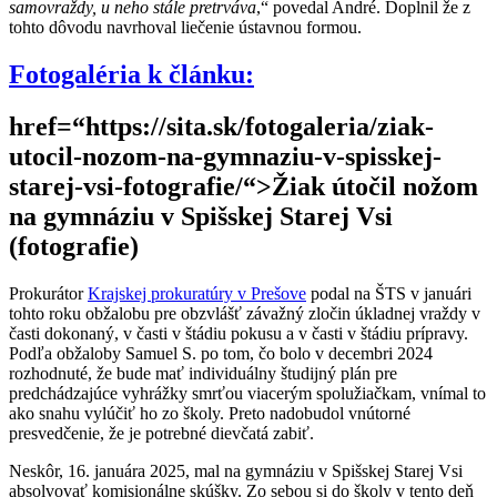
samovraždy, u neho stále pretrváva
,“ povedal André. Doplnil že z
tohto dôvodu navrhoval liečenie ústavnou formou.
Fotogaléria k článku:
href=“https://sita.sk/fotogaleria/ziak-
utocil-nozom-na-gymnaziu-v-spisskej-
starej-vsi-fotografie/“>Žiak útočil nožom
na gymnáziu v Spišskej Starej Vsi
(fotografie)
Prokurátor
Krajskej prokuratúry v Prešove
podal na ŠTS v januári
tohto roku obžalobu pre obzvlášť závažný zločin úkladnej vraždy v
časti dokonaný, v časti v štádiu pokusu a v časti v štádiu prípravy.
Podľa obžaloby Samuel S. po tom, čo bolo v decembri 2024
rozhodnuté, že bude mať individuálny študijný plán pre
predchádzajúce vyhrážky smrťou viacerým spolužiačkam, vnímal to
ako snahu vylúčiť ho zo školy. Preto nadobudol vnútorné
presvedčenie, že je potrebné dievčatá zabiť.
Neskôr, 16. januára 2025, mal na gymnáziu v Spišskej Starej Vsi
absolvovať komisionálne skúšky. Zo sebou si do školy v tento deň