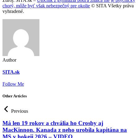
Zdroj: SITA.sk –
Útočník z gymnázia podľa znalca nie je psychicky
chorý, môže byť však nebezpečný pre okolie
© SITA Všetky práva
vyhradené.
Author
SITA.sk
Follow Me
Other Articles
Previous
Má len 19 rokov a chvália ho Crosby aj
MacKinnon. Kanada z neho urobila kapitána na
MS v hokeji 2026 – VIDEO