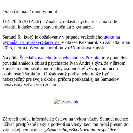
Doba čítania:
2
minúty/minút
11.5.2026 (SITA.sk) – Znalec z oblasti psychiatrie sa na súde
vyjadril k duševnému stavu útočníka z gymnázia.
Samuel S., ktorý je obžalovaný v prípade vražedného
útoku na
gymnáziu v Spišskej Starej Vsi
v okrese Kežmarok zo začiatku roku
2025, netrpí duševnou chorobou v užšom slova zmysle.
Na pôde
Špecializovaného trestného súdu v Pezinku
to v pondelok
povedal znalec z oblasti psychiatrie Ivan André s tým, že v širšom
zmysle u neho zistil abnormálny osobnostný vývoj a hraničnú
osobnostnú štruktúru. Obžalovaný podľa neho môže byť
nebezpečný pre svoje okolie, pričom poukázal aj na Samuelov
nenávistný vzťah voči ženám.
Zároveň podľa informácií z ústavu na výkon väzby Samuel nechce
užívať predpísané lieky a podvolí sa vtedy, keď mu hrozí presun do
vojenskej nemocnice. „
Riziko sebapoškodzovania, respektíve