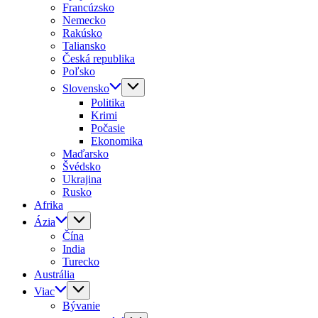
Francúzsko
Nemecko
Rakúsko
Taliansko
Česká republika
Poľsko
Slovensko
Politika
Krimi
Počasie
Ekonomika
Maďarsko
Švédsko
Ukrajina
Rusko
Afrika
Ázia
Čína
India
Turecko
Austrália
Viac
Bývanie