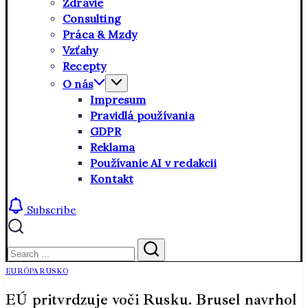
Zdravie
Consulting
Práca & Mzdy
Vzťahy
Recepty
O nás
Impresum
Pravidlá používania
GDPR
Reklama
Používanie AI v redakcii
Kontakt
Subscribe
Close
Search
Search
EURÓPA
RUSKO
EÚ pritvrdzuje voči Rusku. Brusel navrhol