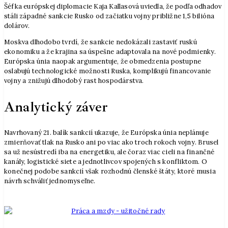
Šéfka európskej diplomacie Kaja Kallasová uviedla, že podľa odhadov
stáli západné sankcie Rusko od začiatku vojny približne 1,5 bilióna
dolárov.
Moskva dlhodobo tvrdí, že sankcie nedokázali zastaviť ruskú
ekonomiku a že krajina sa úspešne adaptovala na nové podmienky.
Európska únia naopak argumentuje, že obmedzenia postupne
oslabujú technologické možnosti Ruska, komplikujú financovanie
vojny a znižujú dlhodobý rast hospodárstva.
Analytický záver
Navrhovaný 21. balík sankcií ukazuje, že Európska únia neplánuje
zmierňovať tlak na Rusko ani po viac ako troch rokoch vojny. Brusel
sa už nesústredí iba na energetiku, ale čoraz viac cieli na finančné
kanály, logistické siete a jednotlivcov spojených s konfliktom. O
konečnej podobe sankcií však rozhodnú členské štáty, ktoré musia
návrh schváliť jednomyseľne.