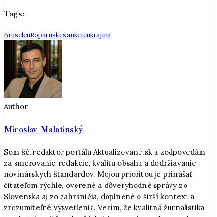
Tags:
Brusel
eu
Ropa
rusko
sankcie
ukrajina
Author
Miroslav Malatinský
Som šéfredaktor portálu Aktualizované.sk a zodpovedám
za smerovanie redakcie, kvalitu obsahu a dodržiavanie
novinárskych štandardov. Mojou prioritou je prinášať
čitateľom rýchle, overené a dôveryhodné správy zo
Slovenska aj zo zahraničia, doplnené o širší kontext a
zrozumiteľné vysvetlenia. Verím, že kvalitná žurnalistika