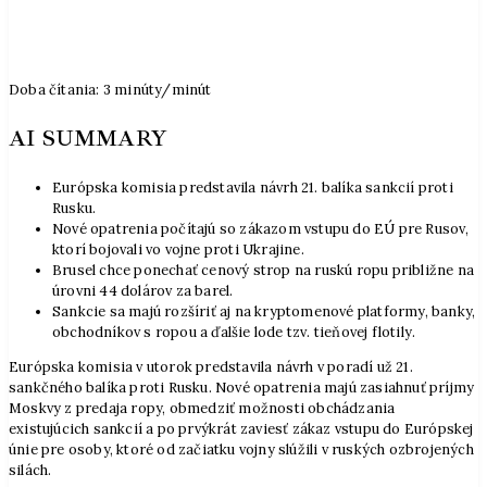
Doba čítania:
3
minúty/minút
AI SUMMARY
Európska komisia predstavila návrh 21. balíka sankcií proti
Rusku.
Nové opatrenia počítajú so zákazom vstupu do EÚ pre Rusov,
ktorí bojovali vo vojne proti Ukrajine.
Brusel chce ponechať cenový strop na ruskú ropu približne na
úrovni 44 dolárov za barel.
Sankcie sa majú rozšíriť aj na kryptomenové platformy, banky,
obchodníkov s ropou a ďalšie lode tzv. tieňovej flotily.
Európska komisia v utorok predstavila návrh v poradí už 21.
sankčného balíka proti Rusku. Nové opatrenia majú zasiahnuť príjmy
Moskvy z predaja ropy, obmedziť možnosti obchádzania
existujúcich sankcií a po prvýkrát zaviesť zákaz vstupu do Európskej
únie pre osoby, ktoré od začiatku vojny slúžili v ruských ozbrojených
silách.