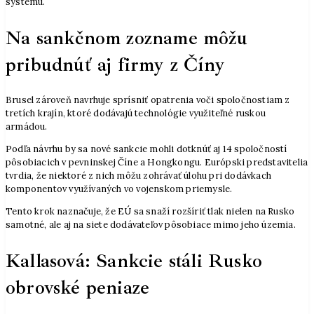
systému.
Na sankčnom zozname môžu
pribudnúť aj firmy z Číny
Brusel zároveň navrhuje sprísniť opatrenia voči spoločnostiam z
tretích krajín, ktoré dodávajú technológie využiteľné ruskou
armádou.
Podľa návrhu by sa nové sankcie mohli dotknúť aj 14 spoločností
pôsobiacich v pevninskej Číne a Hongkongu. Európski predstavitelia
tvrdia, že niektoré z nich môžu zohrávať úlohu pri dodávkach
komponentov využívaných vo vojenskom priemysle.
Tento krok naznačuje, že EÚ sa snaží rozšíriť tlak nielen na Rusko
samotné, ale aj na siete dodávateľov pôsobiace mimo jeho územia.
Kallasová: Sankcie stáli Rusko
obrovské peniaze