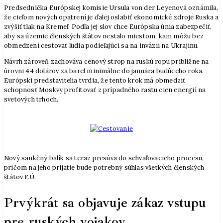
Predsedníčka Európskej komisie Ursula von der Leyenová oznámila,
že cieľom nových opatrení je ďalej oslabiť ekonomické zdroje Ruska a
zvýšiť tlak na Kremeľ. Podľa jej slov chce Európska únia zabezpečiť,
aby sa územie členských štátov nestalo miestom, kam môžu bez
obmedzení cestovať ľudia podieľajúci sa na invázii na Ukrajinu.
Návrh zároveň zachováva cenový strop na ruskú ropu približne na
úrovni 44 dolárov za barel minimálne do januára budúceho roka.
Európski predstavitelia tvrdia, že tento krok má obmedziť
schopnosť Moskvy profitovať z prípadného rastu cien energií na
svetových trhoch.
Nový sankčný balík sa teraz presúva do schvaľovacieho procesu,
pričom na jeho prijatie bude potrebný súhlas všetkých členských
štátov EÚ.
Prvýkrát sa objavuje zákaz vstupu
pre ruských vojakov