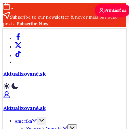
Skip
-
Prihlásiť sa
to
Subscribe to our newsletter & never miss our best
content
posts.
Subscribe Now!
Facebook
X
TikTok
WhatsApp
Aktualizované.sk
Aktualizované.sk
Amerika
Severná Amerika