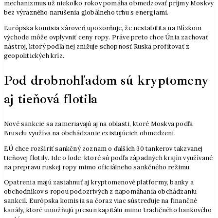
mechanizmus už niekoľko rokov pomáha obmedzovať príjmy Moskvy
bez výrazného narušenia globálneho trhu s energiami.
Európska komisia zároveň upozorňuje, že nestabilita na Blízkom
východe môže ovplyvniť ceny ropy. Práve preto chce Únia zachovať
nástroj, ktorý podľa nej znižuje schopnosť Ruska profitovať z
geopolitických kríz.
Pod drobnohľadom sú kryptomeny
aj tieňová flotila
Nové sankcie sa zameriavajú aj na oblasti, ktoré Moskva podľa
Bruselu využíva na obchádzanie existujúcich obmedzení.
EÚ chce rozšíriť sankčný zoznam o ďalších 30 tankerov takzvanej
tieňovej flotily. Ide o lode, ktoré sú podľa západných krajín využívané
na prepravu ruskej ropy mimo oficiálneho sankčného režimu.
Opatrenia majú zasiahnuť aj kryptomenové platformy, banky a
obchodníkov s ropou podozrivých z napomáhania obchádzaniu
sankcií. Európska komisia sa čoraz viac sústreďuje na finančné
kanály, ktoré umožňujú presun kapitálu mimo tradičného bankového