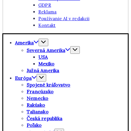
GDPR
Reklama
Používanie AI v redakcii
Kontakt
Amerika
Severná Amerika
USA
Mexiko
Južná Amerika
Európa
Spojené kráľovstvo
Francúzsko
Nemecko
Rakúsko
Taliansko
Česká republika
Poľsko