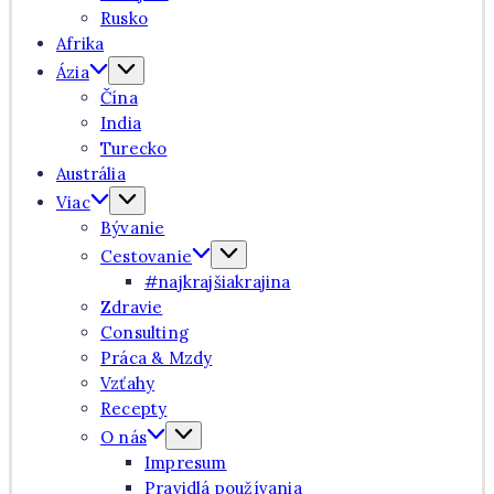
Rusko
Afrika
Ázia
Čína
India
Turecko
Austrália
Viac
Bývanie
Cestovanie
#najkrajšiakrajina
Zdravie
Consulting
Práca & Mzdy
Vzťahy
Recepty
O nás
Impresum
Pravidlá používania