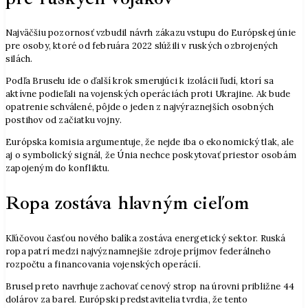
Najväčšiu pozornosť vzbudil návrh zákazu vstupu do Európskej únie
pre osoby, ktoré od februára 2022 slúžili v ruských ozbrojených
silách.
Podľa Bruselu ide o ďalší krok smerujúci k izolácii ľudí, ktorí sa
aktívne podieľali na vojenských operáciách proti Ukrajine. Ak bude
opatrenie schválené, pôjde o jeden z najvýraznejších osobných
postihov od začiatku vojny.
Európska komisia argumentuje, že nejde iba o ekonomický tlak, ale
aj o symbolický signál, že Únia nechce poskytovať priestor osobám
zapojeným do konfliktu.
Ropa zostáva hlavným cieľom
Kľúčovou časťou nového balíka zostáva energetický sektor. Ruská
ropa patrí medzi najvýznamnejšie zdroje príjmov federálneho
rozpočtu a financovania vojenských operácií.
Brusel preto navrhuje zachovať cenový strop na úrovni približne 44
dolárov za barel. Európski predstavitelia tvrdia, že tento