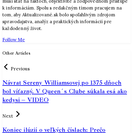
musí stáť na faktoch, objektivite a zodpovednom prístupe
k informáciám. Spolu s redakčným tímom pracujem na
tom, aby Aktualizované.sk bolo spoľahlivým zdrojom
spravodajstva, analýz a praktických informácií pre
každodenný život.
Follow Me
Other Articles
Previous
Návrat Sereny Williamsovej po 1375 dňoch
bol víťazný. V Queen´s Clube súkala esá ako
kedysi – VIDEO
Next
Koniec ilúzií o veľkých číslach: Prečo