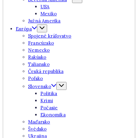
USA
Mexiko
Južná Amerika
Európa
Spojené kráľovstvo
Francúzsko
Nemecko
Rakúsko
Taliansko
Česká republika
Poľsko
Slovensko
Politika
Krimi
Počasie
Ekonomika
Maďarsko
Švédsko
Ukrajina