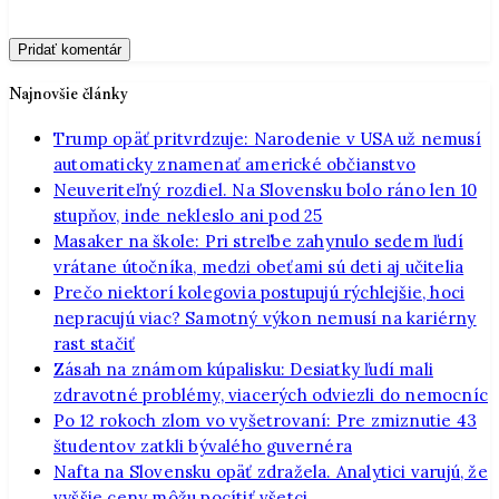
Najnovšie články
Trump opäť pritvrdzuje: Narodenie v USA už nemusí
automaticky znamenať americké občianstvo
Neuveriteľný rozdiel. Na Slovensku bolo ráno len 10
stupňov, inde nekleslo ani pod 25
Masaker na škole: Pri streľbe zahynulo sedem ľudí
vrátane útočníka, medzi obeťami sú deti aj učitelia
Prečo niektorí kolegovia postupujú rýchlejšie, hoci
nepracujú viac? Samotný výkon nemusí na kariérny
rast stačiť
Zásah na známom kúpalisku: Desiatky ľudí mali
zdravotné problémy, viacerých odviezli do nemocníc
Po 12 rokoch zlom vo vyšetrovaní: Pre zmiznutie 43
študentov zatkli bývalého guvernéra
Nafta na Slovensku opäť zdražela. Analytici varujú, že
vyššie ceny môžu pocítiť všetci