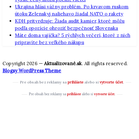
Ukrajina hlási vážny problém. Po krvavom ruskom
útoku Zelenskyj naliehavo žiadal NATO o rakety
KDH pritvrdzuje: Žiada audit kamier, ktoré môžu
podľa opozície ohroziť bezpečnosť Slovenska
Máte doma vajíčka? 5 rýchlych večerí, ktoré z nich
pripravíte bez veľkého nákupu
Copyright 2026 —
Aktualizované.sk
. All rights reserved.
Blogsy WordPress Theme
Pre obsah bez reklamy sa
prihláste
alebo si
vytvorte účet
.