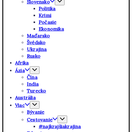
Slovensko
Politika
Krimi
Počasie
Ekonomika
Maďarsko
Švédsko
Ukrajina
Rusko
Afrika
Ázia
Čína
India
Turecko
Austrália
Viac
Bývanie
Cestovanie
#najkrajšiakrajina