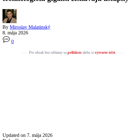
By
Miroslav Malatinský
8. mája 2026
0
Pre obsah bez reklamy sa
prihláste
alebo si
vytvorte účet
.
Updated on 7. mája 2026