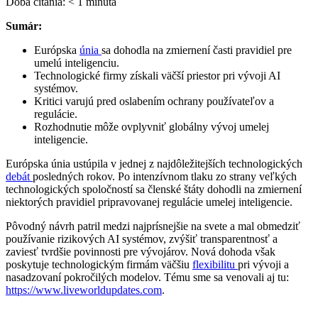
Doba čítania:
< 1
minúta
Sumár:
Európska
únia
sa dohodla na zmiernení časti pravidiel pre
umelú inteligenciu.
Technologické firmy získali väčší priestor pri vývoji AI
systémov.
Kritici varujú pred oslabením ochrany používateľov a
regulácie.
Rozhodnutie môže ovplyvniť globálny vývoj umelej
inteligencie.
Európska únia ustúpila v jednej z najdôležitejších technologických
debát
posledných rokov. Po intenzívnom tlaku zo strany veľkých
technologických spoločností sa členské štáty dohodli na zmiernení
niektorých pravidiel pripravovanej regulácie umelej inteligencie.
Pôvodný návrh patril medzi najprísnejšie na svete a mal obmedziť
používanie rizikových AI systémov, zvýšiť transparentnosť a
zaviesť tvrdšie povinnosti pre vývojárov. Nová dohoda však
poskytuje technologickým firmám väčšiu
flexibilitu
pri vývoji a
nasadzovaní pokročilých modelov. Tému sme sa venovali aj tu:
https://www.liveworldupdates.com
.