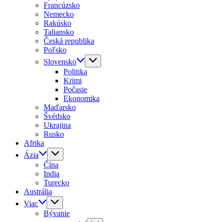
Francúzsko
Nemecko
Rakúsko
Taliansko
Česká republika
Poľsko
Slovensko
Politika
Krimi
Počasie
Ekonomika
Maďarsko
Švédsko
Ukrajina
Rusko
Afrika
Ázia
Čína
India
Turecko
Austrália
Viac
Bývanie