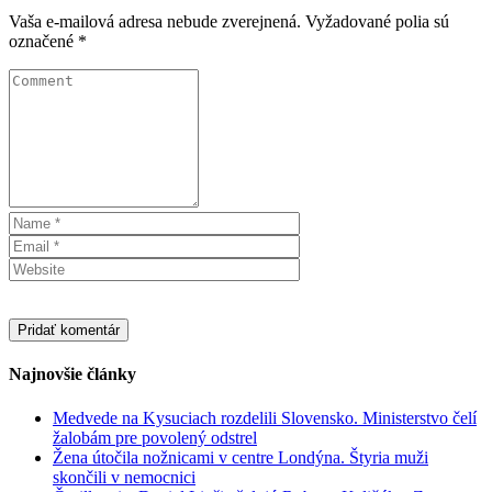
Vaša e-mailová adresa nebude zverejnená.
Vyžadované polia sú
označené
*
Najnovšie články
Medvede na Kysuciach rozdelili Slovensko. Ministerstvo čelí
žalobám pre povolený odstrel
Žena útočila nožnicami v centre Londýna. Štyria muži
skončili v nemocnici