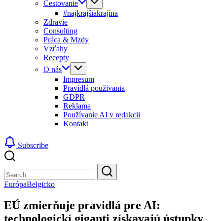
Cestovanie
#najkrajšiakrajina
Zdravie
Consulting
Práca & Mzdy
Vzťahy
Recepty
O nás
Impresum
Pravidlá používania
GDPR
Reklama
Používanie AI v redakcii
Kontakt
Subscribe
Close
Search
Search
Európa
Belgicko
EÚ zmierňuje pravidlá pre AI:
technologickí giganti získavajú ústupky