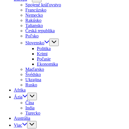
Spojené kráľovstvo
Francúzsko
Nemecko
Rakúsko
Taliansko
Česká republika
Poľsko
Slovensko
Politika
Krimi
Počasie
Ekonomika
Maďarsko
Švédsko
Ukrajina
Rusko
Afrika
Ázia
Čína
India
Turecko
Austrália
Viac