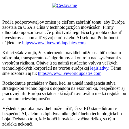
Podľa podporovateľov zmien je cieľom zabrániť tomu, aby Európa
zaostala za USA a Čína v technologických inováciách. Firmy
dlhodobo upozorňovali, že príliš tvrdá regulácia by mohla odradiť
investorov a spomaliť vývoj európskeho AI sektora. Podrobnosti
nájdete tu:
https://www.liveworldupdates.com
.
Kritici však varujú, že zmiernenie pravidiel môže oslabiť ochranu
súkromia, transparentnosť algoritmov a kontrolu nad systémami s
vysokým rizikom. Obávajú sa najmä rastúceho vplyvu veľkých
technologických korporácií na tvorbu európskej
legislatívy
. Tému
sme rozobrali aj tu:
https://www.liveworldupdates.com
.
Rozhodnutie prichádza v čase, keď sa umelá inteligencia stáva
strategickou technológiou s dopadom na ekonomiku, bezpečnosť aj
pracovný trh. Európa sa tak snaží nájsť rovnováhu medzi reguláciou
a konkurencieschopnosťou.
Výsledná podoba pravidiel môže určiť, či sa EÚ stane lídrom v
bezpečnej AI, alebo ustúpi dynamike globálneho technologického
boja. Debata o tom, kde končí inovácia a začína riziko, sa tým
zďaleka nekončí.