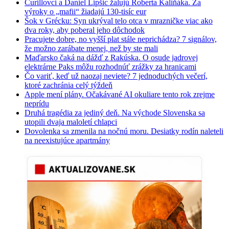
Čurillovci a Daniel Lipšic žalujú Roberta Kaliňáka. Za
výroky o „mafii“ žiadajú 130-tisíc eur
Šok v Grécku: Syn ukrýval telo otca v mrazničke viac ako
dva roky, aby poberal jeho dôchodok
Pracujete dobre, no vyšší plat stále neprichádza? 7 signálov,
že možno zarábate menej, než by ste mali
Maďarsko čaká na dážď z Rakúska. O osude jadrovej
elektrárne Paks môžu rozhodnúť zrážky za hranicami
Čo variť, keď už naozaj neviete? 7 jednoduchých večerí,
ktoré zachránia celý týždeň
Apple mení plány. Očakávané AI okuliare tento rok zrejme
neprídu
Druhá tragédia za jediný deň. Na východe Slovenska sa
utopili dvaja maloletí chlapci
Dovolenka sa zmenila na nočnú moru. Desiatky rodín naleteli
na neexistujúce apartmány