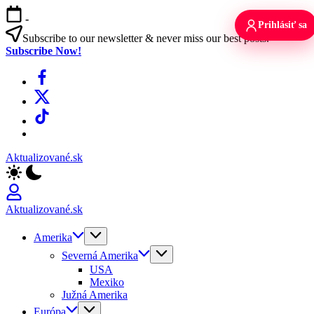
Skip
-
to
Prihlásiť sa
content
Subscribe to our newsletter & never miss our best posts.
Subscribe Now!
Facebook
X
TikTok
WhatsApp
Aktualizované.sk
Aktualizované.sk
Amerika
Severná Amerika
USA
Mexiko
Južná Amerika
Európa