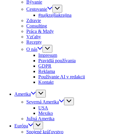
Bývanie
Cestovanie
#najkrajšiakrajina
Zdravie
Consulting
Práca & Mzdy
Vzťahy
Recepty
O nás
Impresum
Pravidlá používania
GDPR
Reklama
Používanie AI v redakcii
Kontakt
Amerika
Severná Amerika
USA
Mexiko
Južná Amerika
Európa
Spojené kráľovstvo