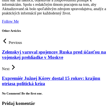
musí stáť na faktoch, objektivite a zodpovednom prístupe k
informáciám. Spolu s redakčným tímom pracujem na tom, aby
Aktualizované.sk bolo spoľahlivým zdrojom spravodajstva, analýz a
praktických informácií pre každodenný život.
Follow Me
Other Articles
Previous
Zelenskyj varoval spojencov Ruska pred účasťou na
vojenskej prehliadke v Moskve
Next
Expremiér Južnej Kórey dostal 15 rokov: krajinu
otriasa politická kríza
No Comment! Be the first one.
Pridaj komentár