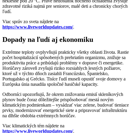
neklesne pod 20 °C. Práve nedostatok nočného ochladenia zvyšuje
zdravotné riziká najmä pre seniorov, malé deti a chronicky chorých
ľudí.
Viac správ zo sveta nájdete na
https://www.liveworldupdates.com/
.
Dopady na ľudí aj ekonomiku
Extrémne teploty ovplyvňujú prakticky všetky oblasti života. Rastie
počet hospitalizácií spôsobených prehriatím organizmu, znižuje sa
produktivita práce a pribúdajú problémy v doprave či energetike.
Horúčavy zároveň zvyšujú riziko rozsiahlych lesných požiarov,
ktoré už v týchto dňoch zasiahli Francúzsko, Španielsko,
Portugalsko aj Grécko. Tisíce ľudí museli opustiť svoje domovy a
Európska únia nasadila spoločné hasičské kapacity.
Odborníci upozorňujú, že okrem znižovania emisií skleníkových
plynov bude čoraz dôležitejšie prispôsobovať mestá novým
klimatickým podmienkam – vysádzať viac zelene, budovať tieniace
prvky, modernizovať energetické siete a pripravovať infraštruktúru
na dlhšie obdobia extrémnych horúčav.
Viac klimatických tém nájdete na
https://www.liveworldupdates.com/
.