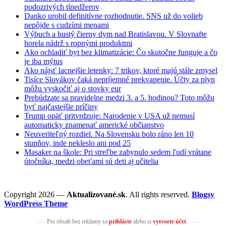
podozrivých tínedžerov
Danko urobil definitívne rozhodnutie. SNS už do volieb
nepôjde s cudzími menami
Výbuch a hustý čierny dym nad Bratislavou. V Slovnafte
horela nádrž s ropnými produktmi
Ako ochladiť byt bez klimatizácie: Čo skutočne funguje a čo
je iba mýtus
Ako nájsť lacnejšie letenky: 7 trikov, ktoré majú stále zmysel
Tisíce Slovákov čaká nepríjemné prekvapenie. Účty za plyn
môžu vyskočiť aj o stovky eur
Prebúdzate sa pravidelne medzi 3. a 5. hodinou? Toto môžu
byť najčastejšie príčiny
Trump opäť pritvrdzuje: Narodenie v USA už nemusí
automaticky znamenať americké občianstvo
Neuveriteľný rozdiel. Na Slovensku bolo ráno len 10
stupňov, inde nekleslo ani pod 25
Masaker na škole: Pri streľbe zahynulo sedem ľudí vrátane
útočníka, medzi obeťami sú deti aj učitelia
Copyright 2026 —
Aktualizované.sk
. All rights reserved.
Blogsy
WordPress Theme
Pre obsah bez reklamy sa
prihláste
alebo si
vytvorte účet
.