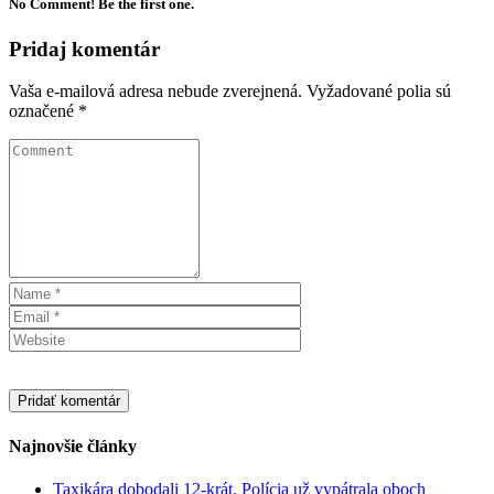
No Comment! Be the first one.
Pridaj komentár
Vaša e-mailová adresa nebude zverejnená.
Vyžadované polia sú
označené
*
Najnovšie články
Taxikára dobodali 12-krát. Polícia už vypátrala oboch