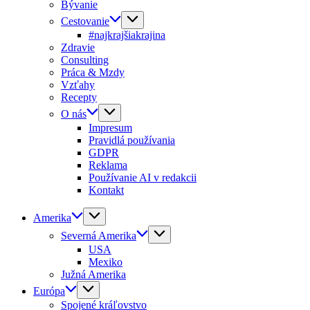
Bývanie
Cestovanie
#najkrajšiakrajina
Zdravie
Consulting
Práca & Mzdy
Vzťahy
Recepty
O nás
Impresum
Pravidlá používania
GDPR
Reklama
Používanie AI v redakcii
Kontakt
Amerika
Severná Amerika
USA
Mexiko
Južná Amerika
Európa
Spojené kráľovstvo