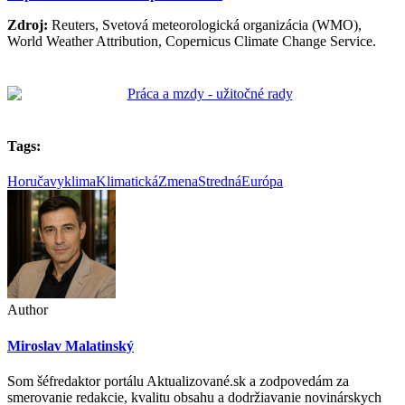
Zdroj:
Reuters, Svetová meteorologická organizácia (WMO),
World Weather Attribution, Copernicus Climate Change Service.
Tags:
Horučavy
klima
KlimatickáZmena
StrednáEurópa
Author
Miroslav Malatinský
Som šéfredaktor portálu Aktualizované.sk a zodpovedám za
smerovanie redakcie, kvalitu obsahu a dodržiavanie novinárskych