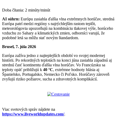
Doba čítania:
2
minúty/minút
AI súhrn:
Európu zasiahla ďalšia vlna extrémnych horúčav, stredná
Európa patrí medzi regióny s najrýchlejším rastom teplôt,
meteorológovia upozorňujú na kombináciu tlakovej výše, horúceho
vzduchu zo Sahary a klimatických zmien, odborníci varujú, že
podobné letá sa môžu stať novým štandardom.
Brusel, 7. júla 2026
Európa zažíva jedno z najteplejších období vo svojej modernej
histórii. Po rekordných teplotách na konci júna zasiahla západnú aj
strednú časť kontinentu ďalšia vlna horúčav. Vo Francúzsku sa
teploty opäť približujú k
40 °C
, extrémne hodnoty hlásia aj
Španielsko, Portugalsko, Nemecko či Poľsko. Horúčavy zároveň
zvyšujú riziko požiarov, sucha a zdravotných komplikácií.
Viac svetových správ nájdete na
https://www.liveworldupdates.com/
.