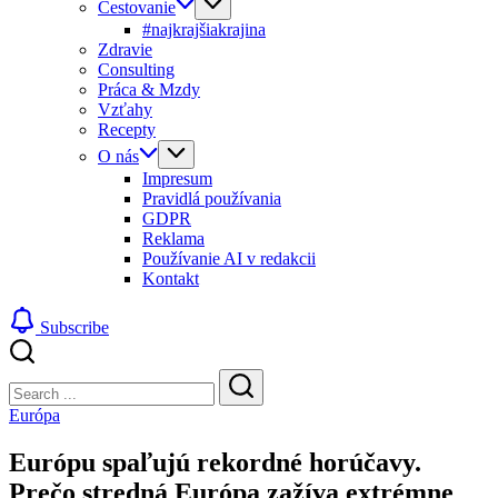
Cestovanie
#najkrajšiakrajina
Zdravie
Consulting
Práca & Mzdy
Vzťahy
Recepty
O nás
Impresum
Pravidlá používania
GDPR
Reklama
Používanie AI v redakcii
Kontakt
Subscribe
Close
Search
Search
Európa
Európu spaľujú rekordné horúčavy.
Prečo stredná Európa zažíva extrémne