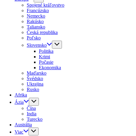
Spojené kráľovstvo
Francúzsko
Nemecko
Rakúsko
Taliansko
Česká republika
Poľsko
Slovensko
Politika
Krimi
Počasie
Ekonomika
Maďarsko
Švédsko
Ukrajina
Rusko
Afrika
Ázia
Čína
India
Turecko
Austrália
Viac