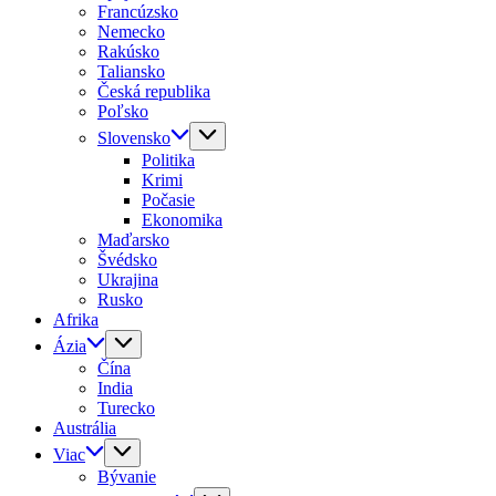
Francúzsko
Nemecko
Rakúsko
Taliansko
Česká republika
Poľsko
Slovensko
Politika
Krimi
Počasie
Ekonomika
Maďarsko
Švédsko
Ukrajina
Rusko
Afrika
Ázia
Čína
India
Turecko
Austrália
Viac
Bývanie