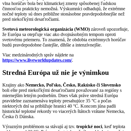
vlna horúčav bola bez klimatickej zmeny spôsobenej ľudskou
činnosťou prakticky nemožná. Výskumníci odhadujú, že extrémne
nočné teploty sú dnes približne stonásobne pravdepodobnejšie než
pred niekoľkými desaťročiami.
Svetová meteorologická organizácia (WMO)
zároveň upozorňuje,
že Európa sa otepľuje viac ako dvojnásobným tempom oproti
svetovému priemeru. To znamená, že obdobia extrémnych horúčav
budú pravdepodobne častejšie, dlhšie a intenzívnejšie.
Viac medzinárodných správ nájdete na
https://www.liveworldupdates.com/
.
Stredná Európa už nie je výnimkou
Krajiny ako
Nemecko, Poľsko, Česko, Rakúsko či Slovensko
boli ešte pred niekoľkými desaťročiami považované za regióny s
miernejším letným podnebím. Dnes však práve stredná Európa
pravidelne zaznamenáva teploty presahujúce 35 °C a počas
niektorých dní sa približuje hranici 40 °C. Koncom júna padli
historické teplotné rekordy vo viacerých štátoch vrátane Nemecka,
Česka či Dánska.
Výrazným problémom sa stávajú aj tzv.
tropické noci
, keď teplota