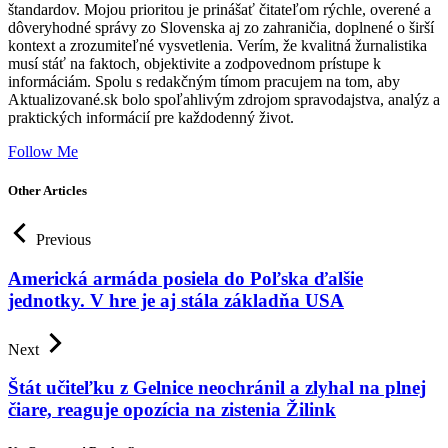
štandardov. Mojou prioritou je prinášať čitateľom rýchle, overené a
dôveryhodné správy zo Slovenska aj zo zahraničia, doplnené o širší
kontext a zrozumiteľné vysvetlenia. Verím, že kvalitná žurnalistika
musí stáť na faktoch, objektivite a zodpovednom prístupe k
informáciám. Spolu s redakčným tímom pracujem na tom, aby
Aktualizované.sk bolo spoľahlivým zdrojom spravodajstva, analýz a
praktických informácií pre každodenný život.
Follow Me
Other Articles
Previous
Americká armáda posiela do Poľska ďalšie
jednotky. V hre je aj stála základňa USA
Next
Štát učiteľku z Gelnice neochránil a zlyhal na plnej
čiare, reaguje opozícia na zistenia Žilink