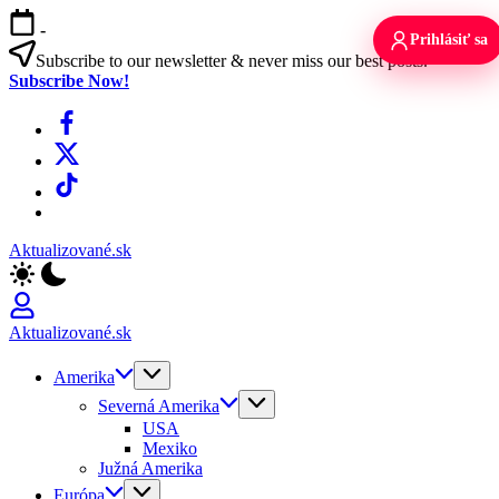
Skip
-
to
Prihlásiť sa
content
Subscribe to our newsletter & never miss our best posts.
Subscribe Now!
Facebook
X
TikTok
WhatsApp
Aktualizované.sk
Aktualizované.sk
Amerika
Severná Amerika
USA
Mexiko
Južná Amerika
Európa