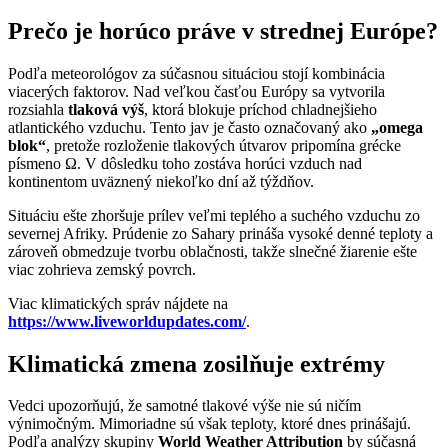
Prečo je horúco práve v strednej Európe?
Podľa meteorológov za súčasnou situáciou stojí kombinácia
viacerých faktorov. Nad veľkou časťou Európy sa vytvorila
rozsiahla
tlaková výš
, ktorá blokuje príchod chladnejšieho
atlantického vzduchu. Tento jav je často označovaný ako
„omega
blok“
, pretože rozloženie tlakových útvarov pripomína grécke
písmeno Ω. V dôsledku toho zostáva horúci vzduch nad
kontinentom uväznený niekoľko dní až týždňov.
Situáciu ešte zhoršuje prílev veľmi teplého a suchého vzduchu zo
severnej Afriky. Prúdenie zo Sahary prináša vysoké denné teploty a
zároveň obmedzuje tvorbu oblačnosti, takže slnečné žiarenie ešte
viac zohrieva zemský povrch.
Viac klimatických správ nájdete na
https://www.liveworldupdates.com/
.
Klimatická zmena zosilňuje extrémy
Vedci upozorňujú, že samotné tlakové výše nie sú ničím
výnimočným. Mimoriadne sú však teploty, ktoré dnes prinášajú.
Podľa analýzy skupiny
World Weather Attribution
by súčasná