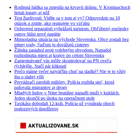
Rodinná hádka sa zmenila na krvavú drámu. V Krompachoch
lietali lopaty aj nôž
Test žiarlivosti: Vidíte sa v tom aj vy? Odpovedzte na 10
otázok a zistite, ako reagujete vo vzťahu
Ozbrojení separatisti vyhrážajú turistom. Obľúbený európsky
ostrov hlási nové napätie
Mimoriadna situácia na východe Slovenska. Obce zostali bez
pitnej vody, ľuďom ju dovážajú cisterny
Žilinka zasiahol proti volebným obvodom. Napadol
rozhodnutia miest aj krajov po celom Slovensku
Zamestnávateľ vás môže skontrolovať na PN oveľa
rýchlejšie. Stačí pár kliknutí
Prečo máme večer najväčšiu chuť na sladké? Nie je to vždy
iba o slabej vôli
Prevádzači zarobili milióny. Polícia rozbila sieť, ktorá
pašovala migrantov aj drogy
Mladých Indov v Nitre brutálne napadli muži v kuklách.
Jeden skončil po útoku na operačnom stole
Taxikára dobodali 12-krát. Polícia už vypátrala oboch
podozrivých tínedžerov