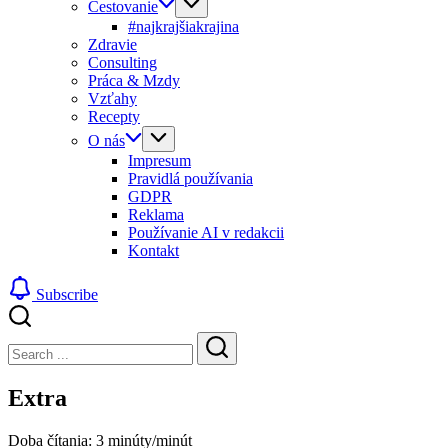
Cestovanie
#najkrajšiakrajina
Zdravie
Consulting
Práca & Mzdy
Vzťahy
Recepty
O nás
Impresum
Pravidlá používania
GDPR
Reklama
Používanie AI v redakcii
Kontakt
Subscribe
Close
Search
Search
Extra
Doba čítania:
3
minúty/minút