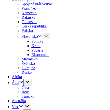
Spojené kráľovstvo
Francúzsko
Nemecko
Rakúsko
Taliansko
Česká republika
Poľsko
Slovensko
Politika
Krimi
Počasie
Ekonomika
Maďarsko
Švédsko
Ukrajina
Rusko
Afrika
Ázia
Čína
India
Turecko
Austrália
Viac