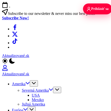
Skip
-
to
Prihlásiť sa
content
Subscribe to our newsletter & never miss our best posts.
Subscribe Now!
Facebook
X
TikTok
WhatsApp
Aktualizované.sk
Aktualizované.sk
Amerika
Severná Amerika
USA
Mexiko
Južná Amerika
Európa