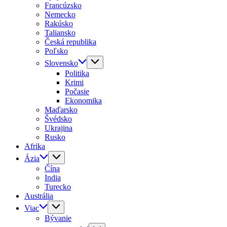
Francúzsko
Nemecko
Rakúsko
Taliansko
Česká republika
Poľsko
Slovensko
Politika
Krimi
Počasie
Ekonomika
Maďarsko
Švédsko
Ukrajina
Rusko
Afrika
Ázia
Čína
India
Turecko
Austrália
Viac
Bývanie