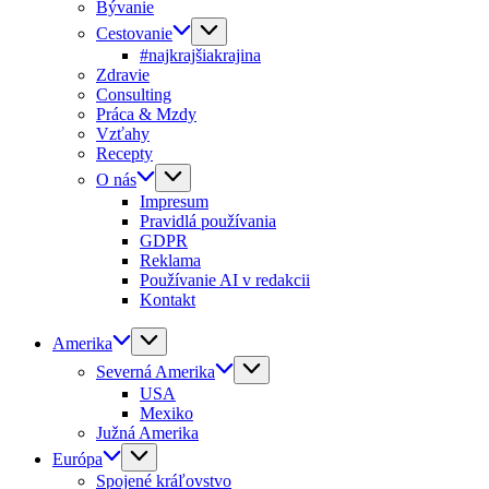
Bývanie
Cestovanie
#najkrajšiakrajina
Zdravie
Consulting
Práca & Mzdy
Vzťahy
Recepty
O nás
Impresum
Pravidlá používania
GDPR
Reklama
Používanie AI v redakcii
Kontakt
Amerika
Severná Amerika
USA
Mexiko
Južná Amerika
Európa
Spojené kráľovstvo