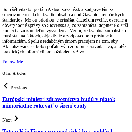
Som šéfredaktor portálu Aktualizované.sk a zodpovedám za
smerovanie redakcie, kvalitu obsahu a dodržiavanie novinárskych
štandardov. Mojou prioritou je prinášať čitateľom rýchle, overené a
dôveryhodné správy zo Slovenska aj zo zahraničia, doplnené o širší
kontext a zrozumiteľné vysvetlenia. Verím, že kvalitná žurnalistika
musí stáť na faktoch, objektivite a zodpovednom prístupe k
informáciám. Spolu s redakčným tímom pracujem na tom, aby
Aktualizované.sk bolo spoľahlivým zdrojom spravodajstva, analýz a
praktických informácií pre každodenný život.
Follow Me
Other Articles
Previous
Európski ministri zdravotníctva budú v piatok
mimoriadne rokovať o šírení eboly
Next
Toto celé je Ficova spravodajská hra, vyhlásil