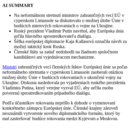
AI SUMMARY
Na neformálnom stretnutí ministrov zahraničných vecí EÚ v
cyperskom Limassole sa diskutovalo o možnej úlohe Únie v
budúcich mierových rokovaniach o vojne na Ukrajine.
Ruský prezident Vladimir Putin navrhol, aby Európska únia
určila hlavného sprostredkovateľa dialógu.
Šéfka európskej diplomacie Kaja Kallasová označila návrh za
možný taktický krok Ruska.
Členské štáty sa zatiaľ nedohodli na žiadnom spoločnom
kandidátovi ani vyjednávacom mechanizme.
Ministri
zahraničných vecí členských štátov Európskej únie sa počas
neformálneho stretnutia v cyperskom Limassole zaoberali otázkou
možnej úlohy Únie v budúcich rokovaniach o ukončení vojny na
Ukrajine. Diskusia nasledovala po vyjadreniach ruského prezidenta
Vladimira Putina, ktorý verejne vyzval EÚ, aby určila osobu
poverenú sprostredkovaním prípadného dialógu.
Podľa účastníkov rokovania neprišlo k dohode o vymenovaní
konkrétneho zástupcu Európskej únie. Členské krajiny zároveň
neoznámili vytvorenie nového diplomatického formátu, ktorý by
mal zastrešovať budúce rokovania medzi Kyjevom a Moskvou.