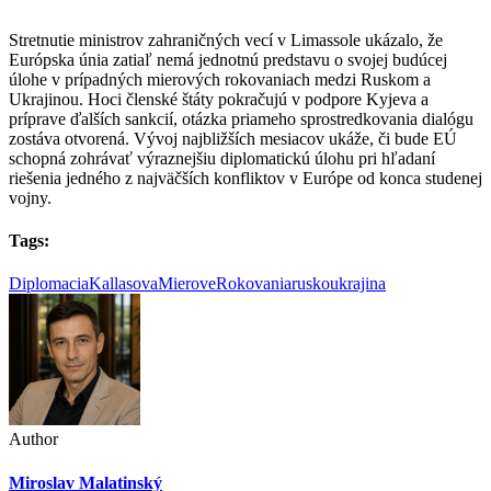
Stretnutie ministrov zahraničných vecí v Limassole ukázalo, že
Európska únia zatiaľ nemá jednotnú predstavu o svojej budúcej
úlohe v prípadných mierových rokovaniach medzi Ruskom a
Ukrajinou. Hoci členské štáty pokračujú v podpore Kyjeva a
príprave ďalších sankcií, otázka priameho sprostredkovania dialógu
zostáva otvorená. Vývoj najbližších mesiacov ukáže, či bude EÚ
schopná zohrávať výraznejšiu diplomatickú úlohu pri hľadaní
riešenia jedného z najväčších konfliktov v Európe od konca studenej
vojny.
Tags:
Diplomacia
Kallasova
MieroveRokovania
rusko
ukrajina
Author
Miroslav Malatinský