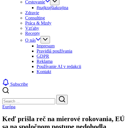
Cestovanie
#najkrajšiakrajina
Zdravie
Consulting
Práca & Mzdy
Vzťahy
Recepty
O nás
Impresum
Pravidlá používania
GDPR
Reklama
Používanie AI v redakcii
Kontakt
Subscribe
Close
Search
Search
Európa
Keď prišla reč na mierové rokovania, EÚ
sa na spoločnom postupe nedohodla