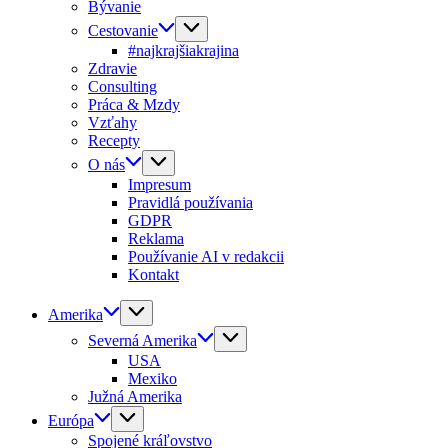
Bývanie
Cestovanie
#najkrajšiakrajina
Zdravie
Consulting
Práca & Mzdy
Vzťahy
Recepty
O nás
Impresum
Pravidlá používania
GDPR
Reklama
Používanie AI v redakcii
Kontakt
Amerika
Severná Amerika
USA
Mexiko
Južná Amerika
Európa
Spojené kráľovstvo