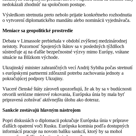
nedokázali zhodnúť na spoločnom postupe.
Výsledkom stretnutia preto nebolo prijatie konkrétneho rozhodnutia
o vytvorení diplomatického mandátu alebo nominácii vyjednávača.
Meniace sa geopolitické prostredie
Debata v Limassole prebiehala v období zvýšenej medzinárodnej
neistoty. Pozornosť Spojených štátov sa v posledných týždňoch
sústreďuje aj na ďalšie bezpečnostné výzvy mimo Európy, vrátane
situácie na Blízkom východe.
Ukrajinský minister zahraničných vecí Andrij Sybiha počas stretnutí
s európskymi partnermi zdôraznil potrebu zachovania jednoty a
pokračujúcej podpory Ukrajiny.
Viaceré členské štáty zároveň upozorňujú, že ak by sa v budúcnosti
otvorili seriózne mierové rokovania, Európska únia by mala byť
pripravená zohrávať aktívnejšiu úlohu ako doteraz.
Sankcie zostávajú hlavným nástrojom
Popri diskusiách o diplomacii pokračuje Európska únia v príprave
ďalších opatrení voči Rusku. Európska komisia podľa dostupných
informácií pracuje na novom balíku sankcií, ktorý by sa mohol