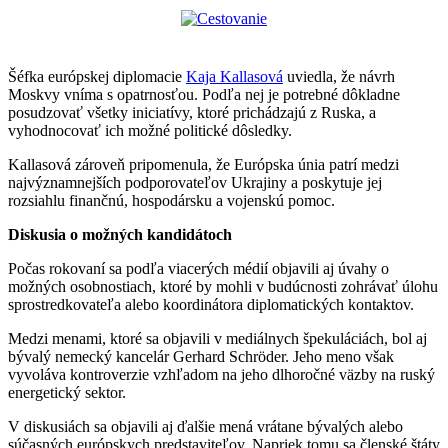
Šéfka európskej diplomacie
Kaja Kallasová
uviedla, že návrh
Moskvy vníma s opatrnosťou. Podľa nej je potrebné dôkladne
posudzovať všetky iniciatívy, ktoré prichádzajú z Ruska, a
vyhodnocovať ich možné politické dôsledky.
Kallasová zároveň pripomenula, že Európska únia patrí medzi
najvýznamnejších podporovateľov Ukrajiny a poskytuje jej
rozsiahlu finančnú, hospodársku a vojenskú pomoc.
Diskusia o možných kandidátoch
Počas rokovaní sa podľa viacerých médií objavili aj úvahy o
možných osobnostiach, ktoré by mohli v budúcnosti zohrávať úlohu
sprostredkovateľa alebo koordinátora diplomatických kontaktov.
Medzi menami, ktoré sa objavili v mediálnych špekuláciách, bol aj
bývalý nemecký kancelár Gerhard Schröder. Jeho meno však
vyvoláva kontroverzie vzhľadom na jeho dlhoročné väzby na ruský
energetický sektor.
V diskusiách sa objavili aj ďalšie mená vrátane bývalých alebo
súčasných európskych predstaviteľov. Napriek tomu sa členské štáty