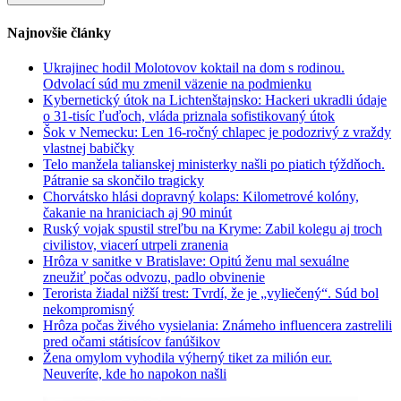
Najnovšie články
Ukrajinec hodil Molotovov koktail na dom s rodinou.
Odvolací súd mu zmenil väzenie na podmienku
Kybernetický útok na Lichtenštajnsko: Hackeri ukradli údaje
o 31-tisíc ľuďoch, vláda priznala sofistikovaný útok
Šok v Nemecku: Len 16-ročný chlapec je podozrivý z vraždy
vlastnej babičky
Telo manžela talianskej ministerky našli po piatich týždňoch.
Pátranie sa skončilo tragicky
Chorvátsko hlási dopravný kolaps: Kilometrové kolóny,
čakanie na hraniciach aj 90 minút
Ruský vojak spustil streľbu na Kryme: Zabil kolegu aj troch
civilistov, viacerí utrpeli zranenia
Hrôza v sanitke v Bratislave: Opitú ženu mal sexuálne
zneužiť počas odvozu, padlo obvinenie
Terorista žiadal nižší trest: Tvrdí, že je „vyliečený“. Súd bol
nekompromisný
Hrôza počas živého vysielania: Známeho influencera zastrelili
pred očami státisícov fanúšikov
Žena omylom vyhodila výherný tiket za milión eur.
Neuveríte, kde ho napokon našli