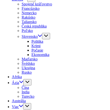
Spojené kráľovstvo
Francúzsko
Nemecko
Rakúsko
Taliansko
Česká republika
Poľsko
Slovensko
Politika
Krimi
Počasie
Ekonomika
Maďarsko
Švédsko
Ukrajina
Rusko
Afrika
Ázia
Čína
India
Turecko
Austrália
Viac