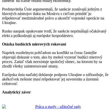
zamerať na ďalšie oblasti ruskej ekonomiky.
Predstavitelia Únie argumentujú, že sankcie zostávajú jedným z
hlavných nástrojov tlaku na Moskvu s cieľom prinútiť ju
rešpektovať medzinárodné právo a ukončiť vojenské operácie na
Ukrajine.
Rusko naopak opakovane tvrdí, že sankcie neprinášajú očakávaný
efekt a poškodzujú aj európske hospodárstvo.
Otázka budúcich mierových rokovaní
Napriek rozdielnym pohľadom na konflikt sa čoraz častejšie
objavujú diskusie o tom, ako by mohol vyzerať budúci mierový
proces. Zatiaľ však neexistuje spoločný rámec, na ktorom by sa
zhodli všetky zainteresované strany.
Európska únia naďalej deklaruje podporu Ukrajine a zdôrazňuje, že
akékoľvek riešenie musí rešpektovať jej suverenitu a územnú
celistvosť.
Analytický záver