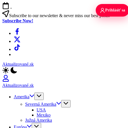
Skip
-
to
Prihlásiť sa
content
Subscribe to our newsletter & never miss our best posts.
Subscribe Now!
Facebook
X
TikTok
WhatsApp
Aktualizované.sk
Aktualizované.sk
Amerika
Severná Amerika
USA
Mexiko
Južná Amerika
Európa