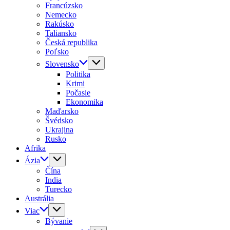
Francúzsko
Nemecko
Rakúsko
Taliansko
Česká republika
Poľsko
Slovensko
Politika
Krimi
Počasie
Ekonomika
Maďarsko
Švédsko
Ukrajina
Rusko
Afrika
Ázia
Čína
India
Turecko
Austrália
Viac
Bývanie