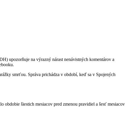
CCDH) upozorňuje na výrazný nárast nenávistných komentárov a
cebooku.
yhrážky smrťou. Správa prichádza v období, keď sa v Spojených
 obdobie šiestich mesiacov pred zmenou pravidiel a šesť mesiacov