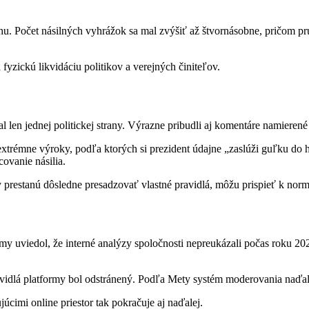
u. Počet násilných vyhrážok sa mal zvýšiť až štvornásobne, pričom pr
fyzickú likvidáciu politikov a verejných činiteľov.
l len jednej politickej strany. Výrazne pribudli aj komentáre namieren
trémne výroky, podľa ktorých si prezident údajne „zaslúži guľku do h
ovanie násilia.
restanú dôsledne presadzovať vlastné pravidlá, môžu prispieť k normal
y uviedol, že interné analýzy spoločnosti nepreukázali počas roku 20
ravidlá platformy bol odstránený. Podľa Mety systém moderovania naď
cimi online priestor tak pokračuje aj naďalej.