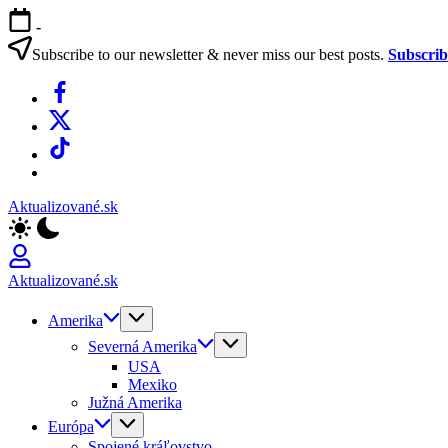
Skip
-
to
content
Subscribe to our newsletter & never miss our best posts.
Subscri
Facebook
X
TikTok
WhatsApp
Aktualizované.sk
Aktualizované.sk
Amerika
Severná Amerika
USA
Mexiko
Južná Amerika
Európa
Spojené kráľovstvo