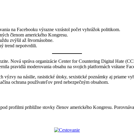
ania na Facebooku výrazne vzrástol počet vyhrážok politikom.
aných členom amerického Kongresu.
aždu zvýšil až štvornásobne.
ý trend nepotvrdili.
tenzite. Nová správa organizácie Center for Countering Digital Hate (
rnila pravidlá moderovania obsahu na svojich platformách vrátane Fa
 výzvy na násilie, rasistické útoky, sexistické poznámky aj priame v
de začína ochrana používateľov pred nebezpečným obsahom.
 profilmi približne stovky členov amerického Kongresu. Porovnávalo