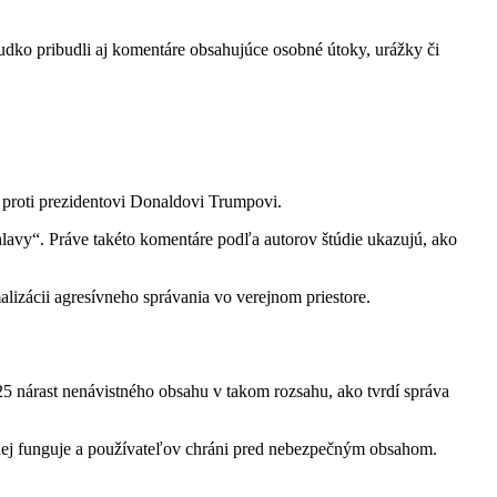
udko pribudli aj komentáre obsahujúce osobné útoky, urážky či
é proti prezidentovi Donaldovi Trumpovi.
lavy“. Práve takéto komentáre podľa autorov štúdie ukazujú, ako
izácii agresívneho správania vo verejnom priestore.
25 nárast nenávistného obsahu v takom rozsahu, ako tvrdí správa
alej funguje a používateľov chráni pred nebezpečným obsahom.