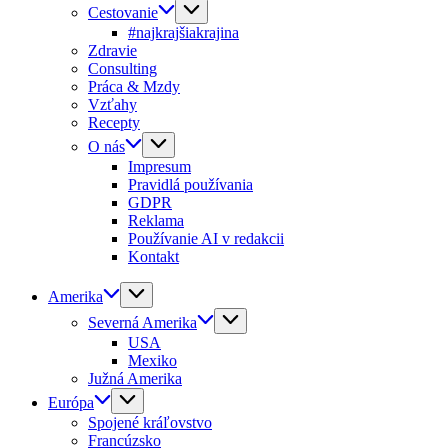
Cestovanie
#najkrajšiakrajina
Zdravie
Consulting
Práca & Mzdy
Vzťahy
Recepty
O nás
Impresum
Pravidlá používania
GDPR
Reklama
Používanie AI v redakcii
Kontakt
Amerika
Severná Amerika
USA
Mexiko
Južná Amerika
Európa
Spojené kráľovstvo
Francúzsko