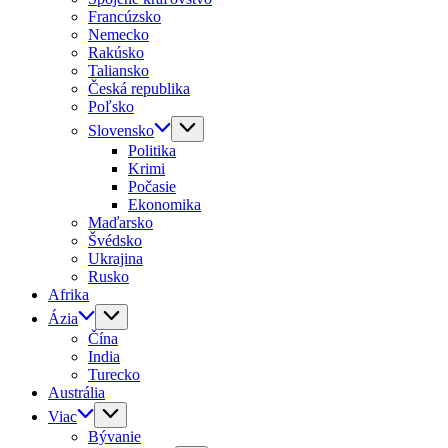
Francúzsko
Nemecko
Rakúsko
Taliansko
Česká republika
Poľsko
Slovensko
Politika
Krimi
Počasie
Ekonomika
Maďarsko
Švédsko
Ukrajina
Rusko
Afrika
Ázia
Čína
India
Turecko
Austrália
Viac
Bývanie