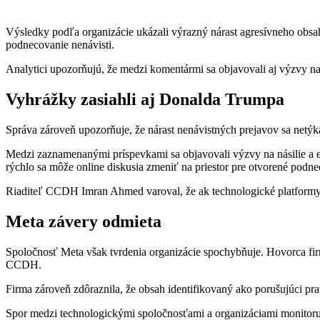
Výsledky podľa organizácie ukázali výrazný nárast agresívneho obsah
podnecovanie nenávisti.
Analytici upozorňujú, že medzi komentármi sa objavovali aj výzvy na 
Vyhrážky zasiahli aj Donalda Trumpa
Správa zároveň upozorňuje, že nárast nenávistných prejavov sa netýka
Medzi zaznamenanými príspevkami sa objavovali výzvy na násilie a ex
rýchlo sa môže online diskusia zmeniť na priestor pre otvorené podnec
Riaditeľ CCDH Imran Ahmed varoval, že ak technologické platformy p
Meta závery odmieta
Spoločnosť Meta však tvrdenia organizácie spochybňuje. Hovorca firm
CCDH.
Firma zároveň zdôraznila, že obsah identifikovaný ako porušujúci p
Spor medzi technologickými spoločnosťami a organizáciami monitorujú