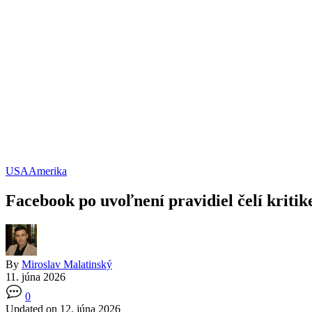
USA
Amerika
Facebook po uvoľnení pravidiel čelí kritik
By
Miroslav Malatinský
11. júna 2026
0
Updated on 12. júna 2026