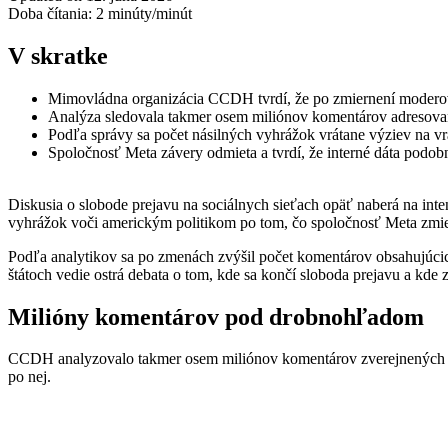
Doba čítania:
2
minúty/minút
V skratke
Mimovládna organizácia CCDH tvrdí, že po zmiernení moderov
Analýza sledovala takmer osem miliónov komentárov adresov
Podľa správy sa počet násilných vyhrážok vrátane výziev na vr
Spoločnosť Meta závery odmieta a tvrdí, že interné dáta podobn
Diskusia o slobode prejavu na sociálnych sieťach opäť naberá na in
vyhrážok voči americkým politikom po tom, čo spoločnosť Meta zmie
Podľa analytikov sa po zmenách zvýšil počet komentárov obsahujúcich
štátoch vedie ostrá debata o tom, kde sa končí sloboda prejavu a k
Milióny komentárov pod drobnohľadom
CCDH analyzovalo takmer osem miliónov komentárov zverejnených pod
po nej.