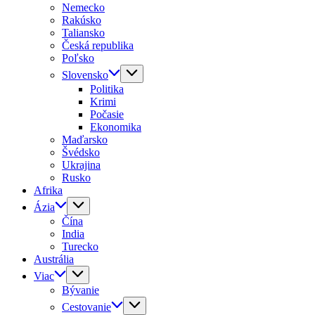
Nemecko
Rakúsko
Taliansko
Česká republika
Poľsko
Slovensko
Politika
Krimi
Počasie
Ekonomika
Maďarsko
Švédsko
Ukrajina
Rusko
Afrika
Ázia
Čína
India
Turecko
Austrália
Viac
Bývanie
Cestovanie