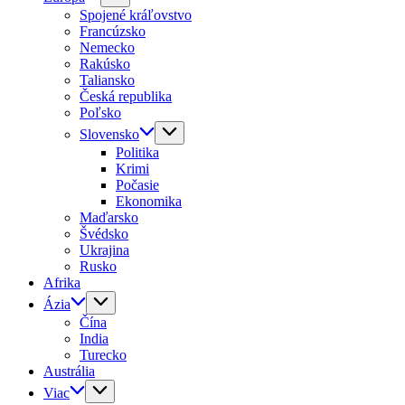
Spojené kráľovstvo
Francúzsko
Nemecko
Rakúsko
Taliansko
Česká republika
Poľsko
Slovensko
Politika
Krimi
Počasie
Ekonomika
Maďarsko
Švédsko
Ukrajina
Rusko
Afrika
Ázia
Čína
India
Turecko
Austrália
Viac