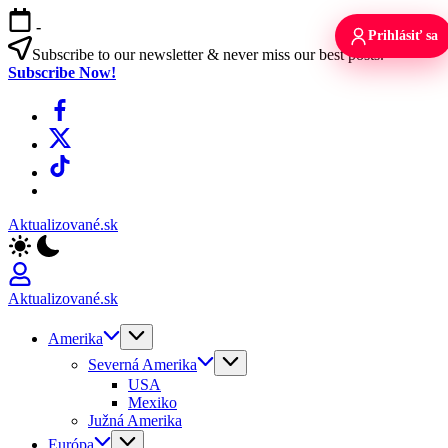
Skip
-
to
Prihlásiť sa
content
Subscribe to our newsletter & never miss our best posts.
Subscribe Now!
Facebook
X
TikTok
WhatsApp
Aktualizované.sk
Aktualizované.sk
Amerika
Severná Amerika
USA
Mexiko
Južná Amerika
Európa