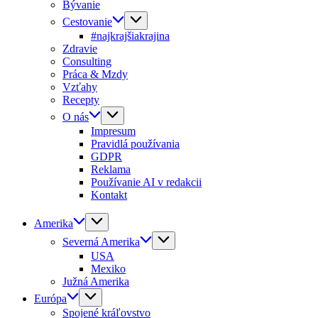
Bývanie
Cestovanie
#najkrajšiakrajina
Zdravie
Consulting
Práca & Mzdy
Vzťahy
Recepty
O nás
Impresum
Pravidlá používania
GDPR
Reklama
Používanie AI v redakcii
Kontakt
Amerika
Severná Amerika
USA
Mexiko
Južná Amerika
Európa
Spojené kráľovstvo