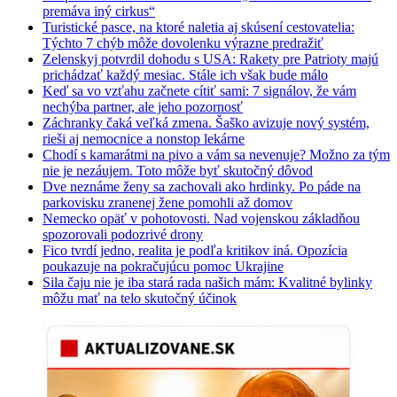
premáva iný cirkus“
Turistické pasce, na ktoré naletia aj skúsení cestovatelia:
Týchto 7 chýb môže dovolenku výrazne predražiť
Zelenskyj potvrdil dohodu s USA: Rakety pre Patrioty majú
prichádzať každý mesiac. Stále ich však bude málo
Keď sa vo vzťahu začnete cítiť sami: 7 signálov, že vám
nechýba partner, ale jeho pozornosť
Záchranky čaká veľká zmena. Šaško avizuje nový systém,
rieši aj nemocnice a nonstop lekárne
Chodí s kamarátmi na pivo a vám sa nevenuje? Možno za tým
nie je nezáujem. Toto môže byť skutočný dôvod
Dve neznáme ženy sa zachovali ako hrdinky. Po páde na
parkovisku zranenej žene pomohli až domov
Nemecko opäť v pohotovosti. Nad vojenskou základňou
spozorovali podozrivé drony
Fico tvrdí jedno, realita je podľa kritikov iná. Opozícia
poukazuje na pokračujúcu pomoc Ukrajine
Sila čaju nie je iba stará rada našich mám: Kvalitné bylinky
môžu mať na telo skutočný účinok