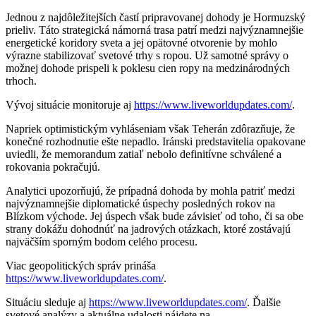
Jednou z najdôležitejších častí pripravovanej dohody je Hormuzský
prieliv. Táto strategická námorná trasa patrí medzi najvýznamnejšie
energetické koridory sveta a jej opätovné otvorenie by mohlo
výrazne stabilizovať svetové trhy s ropou. Už samotné správy o
možnej dohode prispeli k poklesu cien ropy na medzinárodných
trhoch.
Vývoj situácie monitoruje aj
https://www.liveworldupdates.com/
.
Napriek optimistickým vyhláseniam však Teherán zdôrazňuje, že
konečné rozhodnutie ešte nepadlo. Iránski predstavitelia opakovane
uviedli, že memorandum zatiaľ nebolo definitívne schválené a
rokovania pokračujú.
Analytici upozorňujú, že prípadná dohoda by mohla patriť medzi
najvýznamnejšie diplomatické úspechy posledných rokov na
Blízkom východe. Jej úspech však bude závisieť od toho, či sa obe
strany dokážu dohodnúť na jadrových otázkach, ktoré zostávajú
najväčším sporným bodom celého procesu.
Viac geopolitických správ prináša
https://www.liveworldupdates.com/
.
Situáciu sleduje aj
https://www.liveworldupdates.com/
. Ďalšie
svetové analýzy a aktuálne udalosti nájdete na