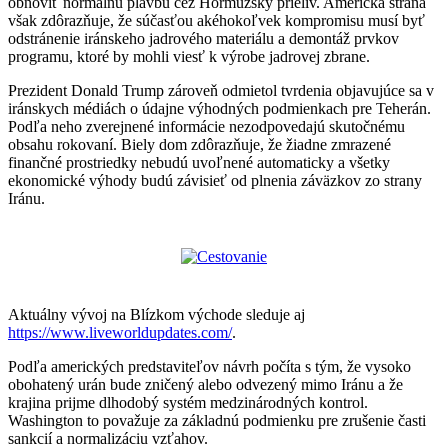
obnoviť normálnu plavbu cez Hormuzský prieliv. Americká strana
však zdôrazňuje, že súčasťou akéhokoľvek kompromisu musí byť
odstránenie iránskeho jadrového materiálu a demontáž prvkov
programu, ktoré by mohli viesť k výrobe jadrovej zbrane.
Prezident Donald Trump zároveň odmietol tvrdenia objavujúce sa v
iránskych médiách o údajne výhodných podmienkach pre Teherán.
Podľa neho zverejnené informácie nezodpovedajú skutočnému
obsahu rokovaní. Biely dom zdôrazňuje, že žiadne zmrazené
finančné prostriedky nebudú uvoľnené automaticky a všetky
ekonomické výhody budú závisieť od plnenia záväzkov zo strany
Iránu.
Aktuálny vývoj na Blízkom východe sleduje aj
https://www.liveworldupdates.com/
.
Podľa amerických predstaviteľov návrh počíta s tým, že vysoko
obohatený urán bude zničený alebo odvezený mimo Iránu a že
krajina prijme dlhodobý systém medzinárodných kontrol.
Washington to považuje za základnú podmienku pre zrušenie časti
sankcií a normalizáciu vzťahov.