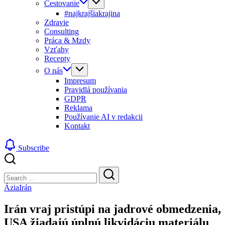
Cestovanie
#najkrajšiakrajina
Zdravie
Consulting
Práca & Mzdy
Vzťahy
Recepty
O nás
Impresum
Pravidlá používania
GDPR
Reklama
Používanie AI v redakcii
Kontakt
Subscribe
Close
Search
Search
Ázia
Irán
Irán vraj pristúpi na jadrové obmedzenia,
USA žiadajú úplnú likvidáciu materiálu