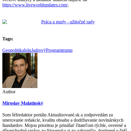
https://www.liveworldupdates.com/
.
Tags:
Geopolitika
Irán
JadrovýProgram
trump
Author
Miroslav Malatinský
Som šéfredaktor portálu Aktualizované.sk a zodpovedám za
smerovanie redakcie, kvalitu obsahu a dodržiavanie novinárskych
štandardov. Mojou prioritou je prinášať čitateľom rýchle, overené a
dôveryhodné správy zo Slovenska aj zo zahraničia, doplnené o širší