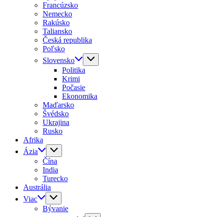
Francúzsko
Nemecko
Rakúsko
Taliansko
Česká republika
Poľsko
Slovensko
Politika
Krimi
Počasie
Ekonomika
Maďarsko
Švédsko
Ukrajina
Rusko
Afrika
Ázia
Čína
India
Turecko
Austrália
Viac
Bývanie