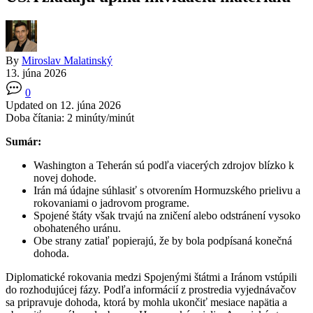
By
Miroslav Malatinský
13. júna 2026
0
Updated on 12. júna 2026
Doba čítania:
2
minúty/minút
Sumár:
Washington a Teherán sú podľa viacerých zdrojov blízko k
novej dohode.
Irán má údajne súhlasiť s otvorením Hormuzského prielivu a
rokovaniami o jadrovom programe.
Spojené štáty však trvajú na zničení alebo odstránení vysoko
obohateného uránu.
Obe strany zatiaľ popierajú, že by bola podpísaná konečná
dohoda.
Diplomatické rokovania medzi Spojenými štátmi a Iránom vstúpili
do rozhodujúcej fázy. Podľa informácií z prostredia vyjednávačov
sa pripravuje dohoda, ktorá by mohla ukončiť mesiace napätia a