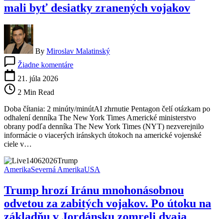
mali byť desiatky zranených vojakov
By
Miroslav Malatinský
na
Žiadne komentáre
Pentagon
podľa
21. júla 2026
NYT
2 Min Read
zatajil
sériu
Doba čítania: 2 minúty/minútAI zhrnutie Pentagon čelí otázkam po
útokov
odhalení denníka The New York Times Americké ministerstvo
na
obrany podľa denníka The New York Times (NYT) nezverejnilo
Američanov.
informácie o viacerých iránskych útokoch na americké vojenské
Po
ciele v…
iránskych
úderoch
mali
Amerika
Severná Amerika
USA
byť
desiatky
Trump hrozí Iránu mnohonásobnou
zranených
vojakov
odvetou za zabitých vojakov. Po útoku na
základňu v Jordánsku zomreli dvaja