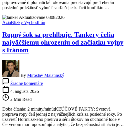
pripravované diplomatické rokovania predstavujú pre Teherán
šanci.
poslednú príležitosť vyhnúť sa ďalšej eskalácii konfliktu.…
Varoval
pred
útokom
Ázia
Blizky Vychod
Irán
bez
historickej
Ropný šok sa prehlbuje. Tankery čelia
obdoby
najväčšiemu ohrozeniu od začiatku vojny
s Iránom
By
Miroslav Malatinský
na
Žiadne komentáre
Ropný
šok
4. augusta 2026
sa
2 Min Read
prehlbuje.
Tankery
Doba čítania: 2 minúty/minútKĽÚČOVÉ FAKTY: Svetová
čelia
preprava ropy čelí jednej z najvážnejších kríz za posledné roky. Po
najväčšiemu
uzavretí Hormuzského prielivu a sérii útokov na obchodné lode v
ohrozeniu
Červenom mori upozorňujú analytici, že bezpečnostná situácia je…
od