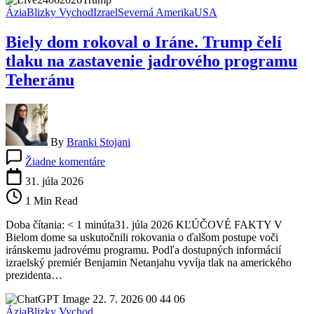
žiada
Ázia
Blizky Vychod
Izrael
Severná Amerika
USA
kapituláciu
Biely dom rokoval o Iráne. Trump čelí
tlaku na zastavenie jadrového programu
Teheránu
By
Branki Stojani
na
Žiadne komentáre
Biely
dom
31. júla 2026
rokoval
1 Min Read
o
Iráne.
Doba čítania: < 1 minúta31. júla 2026 KĽÚČOVÉ FAKTY V
Trump
Bielom dome sa uskutočnili rokovania o ďalšom postupe voči
čelí
iránskemu jadrovému programu. Podľa dostupných informácií
tlaku
izraelský premiér Benjamin Netanjahu vyvíja tlak na amerického
na
prezidenta…
zastavenie
jadrového
programu
Ázia
Blizky Vychod