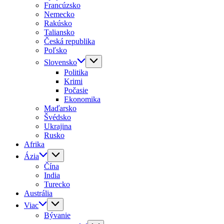
Francúzsko
Nemecko
Rakúsko
Taliansko
Česká republika
Poľsko
Slovensko
Politika
Krimi
Počasie
Ekonomika
Maďarsko
Švédsko
Ukrajina
Rusko
Afrika
Ázia
Čína
India
Turecko
Austrália
Viac
Bývanie