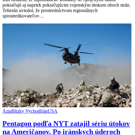
podľa
pokračujú aj napriek pokračujúcim vojenským útokom oboch strán.
Iránu
Teherán uviedol, že prostredníctvom regionálnych
pokračujú
sprostredkovateľov…
aj
napriek
útokom
Ázia
Blizky Vychod
Irán
USA
Pentagon podľa NYT zatajil sériu útokov
na Američanov. Po iránskych úderoch