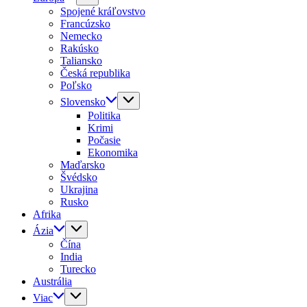
Spojené kráľovstvo
Francúzsko
Nemecko
Rakúsko
Taliansko
Česká republika
Poľsko
Slovensko
Politika
Krimi
Počasie
Ekonomika
Maďarsko
Švédsko
Ukrajina
Rusko
Afrika
Ázia
Čína
India
Turecko
Austrália
Viac