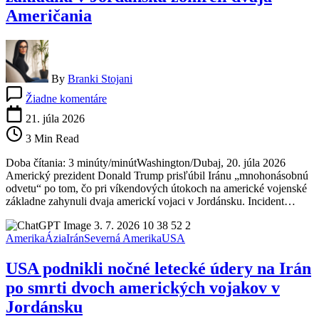
Američania
By
Branki Stojani
na
Žiadne komentáre
Trump
hrozí
21. júla 2026
Iránu
3 Min Read
mnohonásobnou
odvetou
Doba čítania: 3 minúty/minútWashington/Dubaj, 20. júla 2026
za
Americký prezident Donald Trump prisľúbil Iránu „mnohonásobnú
zabitých
odvetu“ po tom, čo pri víkendových útokoch na americké vojenské
vojakov.
základne zahynuli dvaja americkí vojaci v Jordánsku. Incident…
Po
útoku
na
Amerika
Ázia
Irán
Severná Amerika
USA
základňu
v
USA podnikli nočné letecké údery na Irán
Jordánsku
zomreli
po smrti dvoch amerických vojakov v
dvaja
Jordánsku
Američania