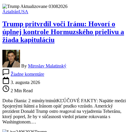
začiatku
vojny
Ázia
Irán
USA
s
Iránom
Trump pritvrdil voči Iránu: Hovorí o
úplnej kontrole Hormuzského prielivu a
žiada kapituláciu
By
Miroslav Malatinský
na
Žiadne komentáre
Trump
pritvrdil
3. augusta 2026
voči
2 Min Read
Iránu:
Hovorí
Doba čítania: 2 minúty/minútKĽÚČOVÉ FAKTY: Napätie medzi
o
Spojenými štátmi a Iránom opäť prudko vzrástlo. Americký
úplnej
prezident Donald Trump ostro reagoval na vyjadrenia Teheránu,
kontrole
ktorý poprel, že by v súčasnosti viedol priame rokovania s
Hormuzského
Washingtonom.…
prielivu
a