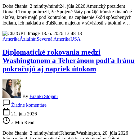
aktíva
Doba čítania: 2 minúty/minút24. júla 2026 Americký prezident
na
Donald Trump pohrozil, že Spojené štáty použijú iránske finančné
odškodnenie
aktíva, ktoré majú pod kontrolou, na zaplatenie škôd spôsobených
poškodených
lodiam, ich nákladu a ďalšiemu majetku v súvislosti s útokmi v…
lodí
a
nákladu
Amerika
Ázia
Irán
Severná Amerika
USA
Diplomatické rokovania medzi
Washingtonom a Teheránom podľa Iránu
pokračujú aj napriek útokom
By
Branki Stojani
na
Žiadne komentáre
Diplomatické
rokovania
21. júla 2026
medzi
2 Min Read
Washingtonom
a
Doba čítania: 2 minúty/minútTeherán/Washington, 20. júla 2026
Teheránom
Irán oznámil, že diplomatické kontakty so Spojenými štátmi