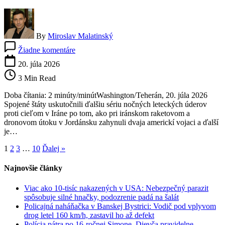
By
Miroslav Malatinský
na
Žiadne komentáre
USA
podnikli
20. júla 2026
nočné
3 Min Read
letecké
údery
Doba čítania: 2 minúty/minútWashington/Teherán, 20. júla 2026
na
Spojené štáty uskutočnili ďalšiu sériu nočných leteckých úderov
Irán
proti cieľom v Iráne po tom, ako pri iránskom raketovom a
po
dronovom útoku v Jordánsku zahynuli dvaja americkí vojaci a ďalší
smrti
je…
dvoch
amerických
1
2
3
…
10
Ďalej »
vojakov
v
Najnovšie články
Jordánsku
Viac ako 10-tisíc nakazených v USA: Nebezpečný parazit
spôsobuje silné hnačky, podozrenie padá na šalát
Policajná naháňačka v Banskej Bystrici: Vodič pod vplyvom
drog letel 160 km/h, zastavil ho až defekt
Polícia pátra po 16-ročnej Simone. Dievča pravidelne