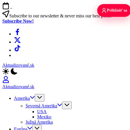
Skip
-
to
Prihlásiť sa
content
Subscribe to our newsletter & never miss our best posts.
Subscribe Now!
Facebook
X
TikTok
WhatsApp
Aktualizované.sk
Aktualizované.sk
Amerika
Severná Amerika
USA
Mexiko
Južná Amerika
Európa