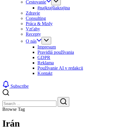
Cestovanie
#najkrajšiakrajina
Zdravie
Consulting
Práca & Mzdy
Vzťahy
Recepty
O nás
Impresum
Pravidlá používania
GDPR
Reklama
Používanie AI v redakcii
Kontakt
Subscribe
Close
Search
Search
Browse Tag
Irán