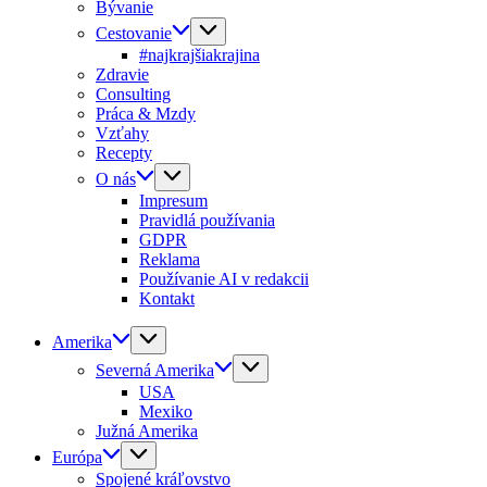
Bývanie
Cestovanie
#najkrajšiakrajina
Zdravie
Consulting
Práca & Mzdy
Vzťahy
Recepty
O nás
Impresum
Pravidlá používania
GDPR
Reklama
Používanie AI v redakcii
Kontakt
Amerika
Severná Amerika
USA
Mexiko
Južná Amerika
Európa
Spojené kráľovstvo