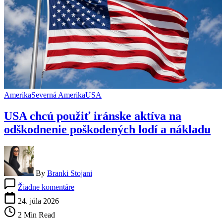
medzi
proiránskymi
bojovníkmi
Amerika
Severná Amerika
USA
USA chcú použiť iránske aktíva na
odškodnenie poškodených lodí a nákladu
By
Branki Stojani
na
Žiadne komentáre
USA
chcú
24. júla 2026
použiť
2 Min Read
iránske