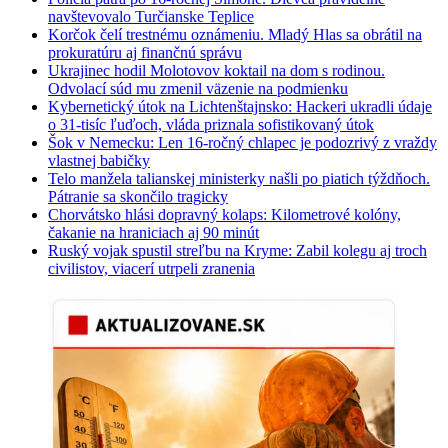
navštevovalo Turčianske Teplice
Korčok čelí trestnému oznámeniu. Mladý Hlas sa obrátil na
prokuratúru aj finančnú správu
Ukrajinec hodil Molotovov koktail na dom s rodinou.
Odvolací súd mu zmenil väzenie na podmienku
Kybernetický útok na Lichtenštajnsko: Hackeri ukradli údaje
o 31-tisíc ľuďoch, vláda priznala sofistikovaný útok
Šok v Nemecku: Len 16-ročný chlapec je podozrivý z vraždy
vlastnej babičky
Telo manžela talianskej ministerky našli po piatich týždňoch.
Pátranie sa skončilo tragicky
Chorvátsko hlási dopravný kolaps: Kilometrové kolóny,
čakanie na hraniciach aj 90 minút
Ruský vojak spustil streľbu na Kryme: Zabil kolegu aj troch
civilistov, viacerí utrpeli zranenia