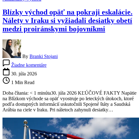
Teheránu
Blízky východ opäť na pokraji eskalácie.
Nálety v Iraku si vyžiadali desiatky obetí
medzi proiránskymi bojovníkmi
By
Branki Stojani
na
Žiadne komentáre
Blízky
východ
30. júla 2026
opäť
1 Min Read
na
pokraji
Doba čítania: < 1 minúta30. júla 2026 KĽÚČOVÉ FAKTY Napätie
eskalácie.
na Blízkom východe sa opäť vyostruje po leteckých útokoch, ktoré
Nálety
podľa dostupných informácií uskutočnili Spojené štáty a Saudská
v
Arábia na ciele v Iraku. Pri náletoch zahynuli desiatky…
Iraku
si
vyžiadali
desiatky
obetí