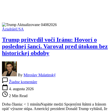
Ázia
Irán
USA
Trump pritvrdil voči Iránu: Hovorí o
poslednej šanci. Varoval pred útokom bez
historickej obdoby
By
Miroslav Malatinský
na
Žiadne komentáre
Trump
pritvrdil
4. augusta 2026
voči
2 Min Read
Iránu:
Hovorí
Doba čítania: < 1 minútaNapätie medzi Spojenými štátmi a Iránom
o
opäť výrazne stúpa. Americký prezident Donald Trump vyhlásil, že
poslednej