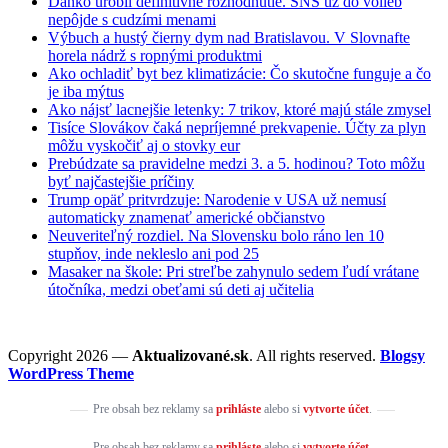
Danko urobil definitívne rozhodnutie. SNS už do volieb
nepôjde s cudzími menami
Výbuch a hustý čierny dym nad Bratislavou. V Slovnafte
horela nádrž s ropnými produktmi
Ako ochladiť byt bez klimatizácie: Čo skutočne funguje a čo
je iba mýtus
Ako nájsť lacnejšie letenky: 7 trikov, ktoré majú stále zmysel
Tisíce Slovákov čaká nepríjemné prekvapenie. Účty za plyn
môžu vyskočiť aj o stovky eur
Prebúdzate sa pravidelne medzi 3. a 5. hodinou? Toto môžu
byť najčastejšie príčiny
Trump opäť pritvrdzuje: Narodenie v USA už nemusí
automaticky znamenať americké občianstvo
Neuveriteľný rozdiel. Na Slovensku bolo ráno len 10
stupňov, inde nekleslo ani pod 25
Masaker na škole: Pri streľbe zahynulo sedem ľudí vrátane
útočníka, medzi obeťami sú deti aj učitelia
Copyright 2026 —
Aktualizované.sk
. All rights reserved.
Blogsy
WordPress Theme
Pre obsah bez reklamy sa
prihláste
alebo si
vytvorte účet
.