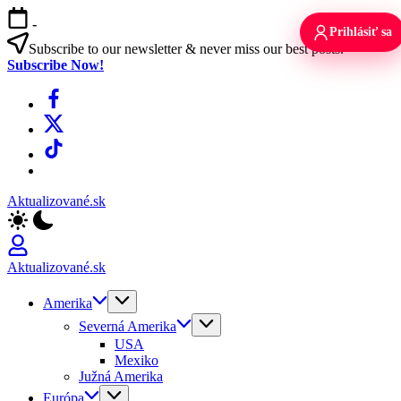
Skip
-
to
Prihlásiť sa
content
Subscribe to our newsletter & never miss our best posts.
Subscribe Now!
Facebook
X
TikTok
WhatsApp
Aktualizované.sk
Aktualizované.sk
Amerika
Severná Amerika
USA
Mexiko
Južná Amerika
Európa