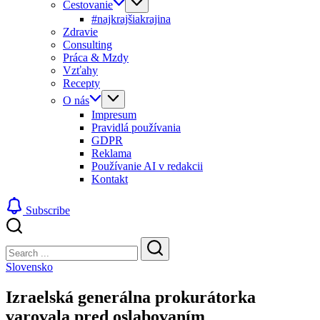
Cestovanie
#najkrajšiakrajina
Zdravie
Consulting
Práca & Mzdy
Vzťahy
Recepty
O nás
Impresum
Pravidlá používania
GDPR
Reklama
Používanie AI v redakcii
Kontakt
Subscribe
Close
Search
Search
Slovensko
Izraelská generálna prokurátorka
varovala pred oslabovaním