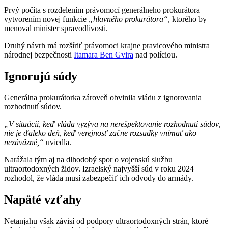
Prvý počíta s rozdelením právomocí generálneho prokurátora
vytvorením novej funkcie
„hlavného prokurátora“
, ktorého by
menoval minister spravodlivosti.
Druhý návrh má rozšíriť právomoci krajne pravicového ministra
národnej bezpečnosti
Itamara Ben Gvira
nad políciou.
Ignorujú súdy
Generálna prokurátorka zároveň obvinila vládu z ignorovania
rozhodnutí súdov.
„V situácii, keď vláda vyzýva na nerešpektovanie rozhodnutí súdov,
nie je ďaleko deň, keď verejnosť začne rozsudky vnímať ako
nezáväzné,“
uviedla.
Narážala tým aj na dlhodobý spor o vojenskú službu
ultraortodoxných židov. Izraelský najvyšší súd v roku 2024
rozhodol, že vláda musí zabezpečiť ich odvody do armády.
Napäté vzťahy
Netanjahu však závisí od podpory ultraortodoxných strán, ktoré