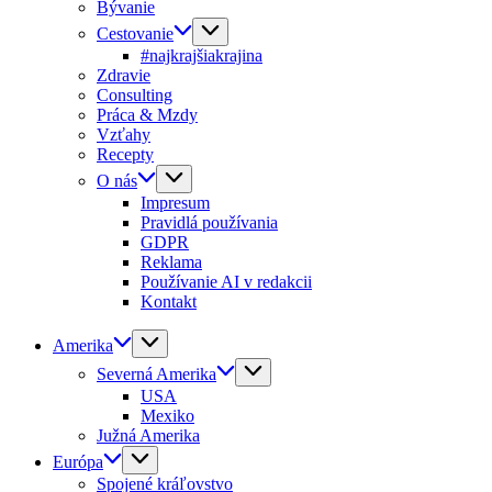
Bývanie
Cestovanie
#najkrajšiakrajina
Zdravie
Consulting
Práca & Mzdy
Vzťahy
Recepty
O nás
Impresum
Pravidlá používania
GDPR
Reklama
Používanie AI v redakcii
Kontakt
Amerika
Severná Amerika
USA
Mexiko
Južná Amerika
Európa
Spojené kráľovstvo