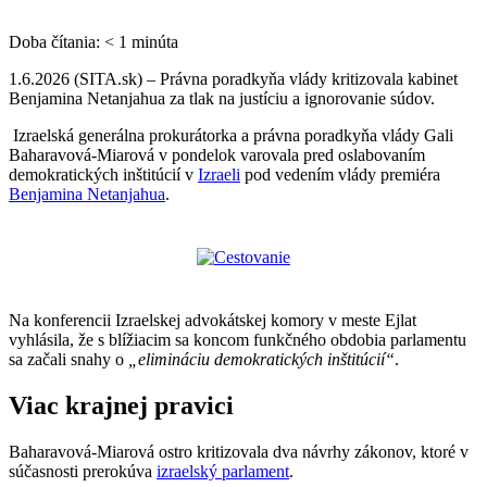
Doba čítania:
< 1
minúta
1.6.2026 (SITA.sk) – Právna poradkyňa vlády kritizovala kabinet
Benjamina Netanjahua za tlak na justíciu a ignorovanie súdov.
Izraelská generálna prokurátorka a právna poradkyňa vlády Gali
Baharavová-Miarová v pondelok varovala pred oslabovaním
demokratických inštitúcií v
Izraeli
pod vedením vlády premiéra
Benjamina Netanjahua
.
Na konferencii Izraelskej advokátskej komory v meste Ejlat
vyhlásila, že s blížiacim sa koncom funkčného obdobia parlamentu
sa začali snahy o
„elimináciu demokratických inštitúcií“
.
Viac krajnej pravici
Baharavová-Miarová ostro kritizovala dva návrhy zákonov, ktoré v
súčasnosti prerokúva
izraelský parlament
.