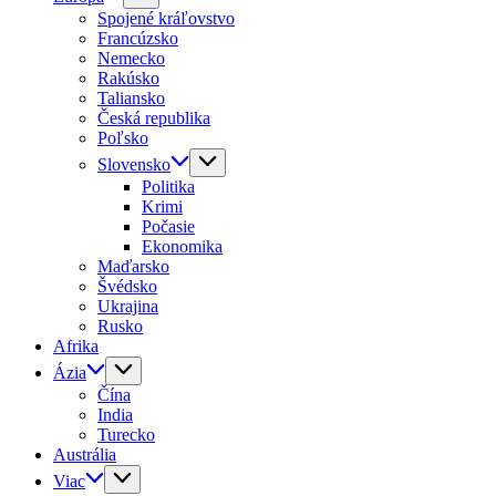
Spojené kráľovstvo
Francúzsko
Nemecko
Rakúsko
Taliansko
Česká republika
Poľsko
Slovensko
Politika
Krimi
Počasie
Ekonomika
Maďarsko
Švédsko
Ukrajina
Rusko
Afrika
Ázia
Čína
India
Turecko
Austrália
Viac