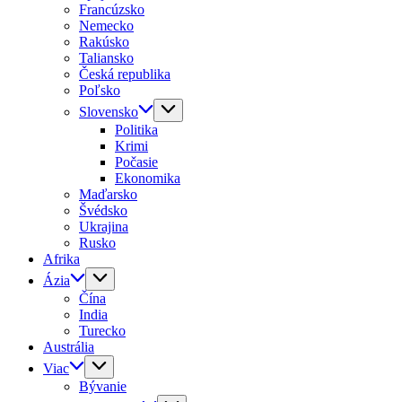
Francúzsko
Nemecko
Rakúsko
Taliansko
Česká republika
Poľsko
Slovensko
Politika
Krimi
Počasie
Ekonomika
Maďarsko
Švédsko
Ukrajina
Rusko
Afrika
Ázia
Čína
India
Turecko
Austrália
Viac
Bývanie