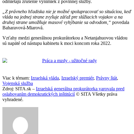
odmietajú zrušenie výnimiek z povinnej služby.
„Z právneho hľadiska nie je možné spolupracovať so situáciou, keď
vláda na jednej strane zvyšuje záťaž pre slúžiacich vojakov a na
druhej strane umožňuje masové vyhýbanie sa odvodom,“
povedala
Baharavová-Miarová.
Vzťahy medzi generálnou prokurátorkou a Netanjahuovou vládou
sú napäté od nástupu kabinetu k moci koncom roka 2022.
Viac k témam:
Izraelská vláda
,
Izraelský premiér
,
Právny štát
,
Vojenská služba
Zdroj: SITA.sk –
Izraelská generálna prokurátorka varovala pred
oslabovaním demokratických inštitúcií
© SITA Všetky práva
vyhradené.