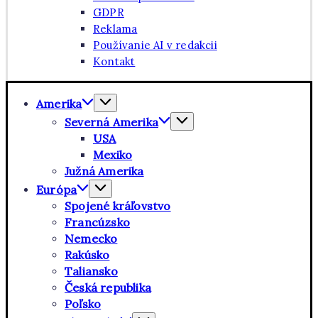
GDPR
Reklama
Používanie AI v redakcii
Kontakt
Amerika
Severná Amerika
USA
Mexiko
Južná Amerika
Európa
Spojené kráľovstvo
Francúzsko
Nemecko
Rakúsko
Taliansko
Česká republika
Poľsko