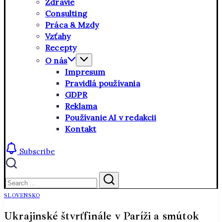
Zdravie
Consulting
Práca & Mzdy
Vzťahy
Recepty
O nás
Impresum
Pravidlá používania
GDPR
Reklama
Používanie AI v redakcii
Kontakt
Subscribe
Close
Search
Search
SLOVENSKO
Ukrajinské štvrťfinále v Paríži a smútok