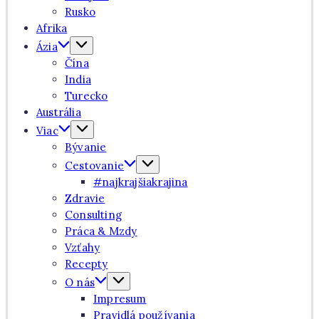
Rusko
Afrika
Ázia
Čína
India
Turecko
Austrália
Viac
Bývanie
Cestovanie
#najkrajšiakrajina
Zdravie
Consulting
Práca & Mzdy
Vzťahy
Recepty
O nás
Impresum
Pravidlá používania