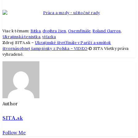
Viac k témam:
Bitka
,
dvojhra žien
,
Osemfinále
,
Roland Garros
,
Ukrajinská tenistka
,
víťazka
Zdroj: SITA.sk –
Ukrajinské štvrťfinále v Paríži a smútok
štvornásobnej šampiónky z Poľska – VIDEO
© SITA Všetky práva
vyhradené.
Author
SITA.sk
Follow Me