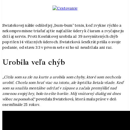
Swiatekovej náhle odišiel jej „bum-bum“ tenis, keď zvykne rýchlo a
nekompromisne triafať aj tie najťažšie údery k čiaram a zvyčajne ju
drží aj servis. Proti Kosťukovej urobila až 39 nevynútených chýb
popri len 14 víťazných úderoch. Swiateková šesťkrát prišla o svoje
podanie, od stavu 3:3 v prvom sete si ho už neudržala ani raz.
Urobila veľa chýb
„Cítila som sa zle na kurte a urobila som chyby, ktoré som nechcela
urobiť. Chcela som hrať viac na istotu, ale loptička lietala všade. Keď
som sa snažila mentálne udržať v zápase a začala premýšľať nad
zmenou svojej hry, bolo to ešte horšie. Môj vnútorný dialóg mi dnes
vôbec nepomohol,“
povedala Swiateková, ktorá mala práve v deň
osemfinále 25 rokov.