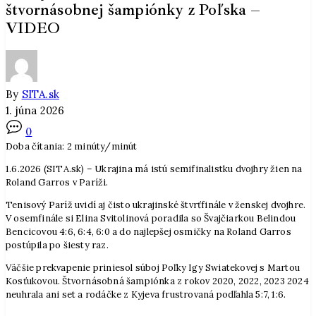
štvornásobnej šampiónky z Poľska –
VIDEO
By
SITA.sk
1. júna 2026
0
Doba čítania:
2
minúty/minút
1.6.2026 (SITA.sk) – Ukrajina má istú semifinalistku dvojhry žien na
Roland Garros v Paríži.
Tenisový Paríž uvidí aj čisto ukrajinské štvrťfinále v ženskej dvojhre.
V osemfinále si Elina Svitolinová poradila so Švajčiarkou Belindou
Bencicovou 4:6, 6:4, 6:0 a do najlepšej osmičky na Roland Garros
postúpila po šiesty raz.
Väčšie prekvapenie priniesol súboj Poľky Igy Swiatekovej s Martou
Kosťukovou. Štvornásobná šampiónka z rokov 2020, 2022, 2023 2024
neuhrala ani set a rodáčke z Kyjeva frustrovaná podľahla 5:7, 1:6.