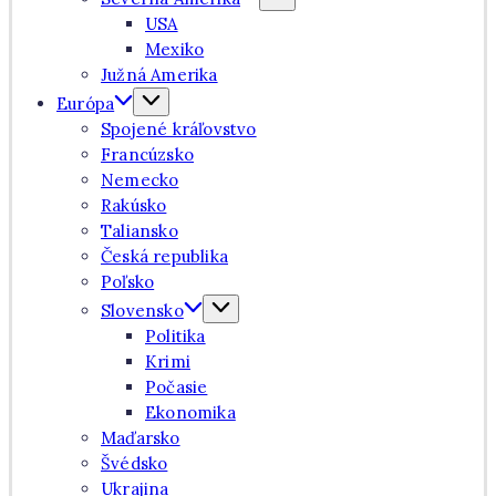
USA
Mexiko
Južná Amerika
Európa
Spojené kráľovstvo
Francúzsko
Nemecko
Rakúsko
Taliansko
Česká republika
Poľsko
Slovensko
Politika
Krimi
Počasie
Ekonomika
Maďarsko
Švédsko
Ukrajina