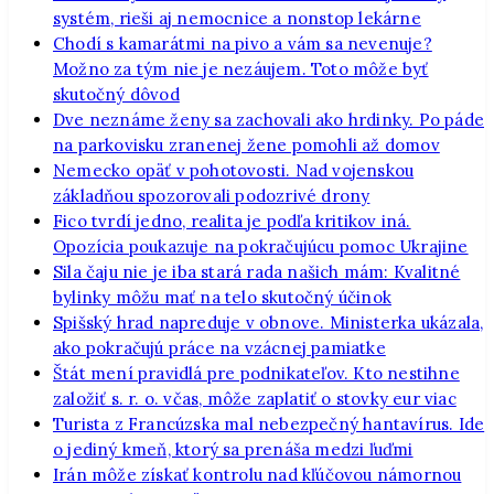
systém, rieši aj nemocnice a nonstop lekárne
Chodí s kamarátmi na pivo a vám sa nevenuje?
Možno za tým nie je nezáujem. Toto môže byť
skutočný dôvod
Dve neznáme ženy sa zachovali ako hrdinky. Po páde
na parkovisku zranenej žene pomohli až domov
Nemecko opäť v pohotovosti. Nad vojenskou
základňou spozorovali podozrivé drony
Fico tvrdí jedno, realita je podľa kritikov iná.
Opozícia poukazuje na pokračujúcu pomoc Ukrajine
Sila čaju nie je iba stará rada našich mám: Kvalitné
bylinky môžu mať na telo skutočný účinok
Spišský hrad napreduje v obnove. Ministerka ukázala,
ako pokračujú práce na vzácnej pamiatke
Štát mení pravidlá pre podnikateľov. Kto nestihne
založiť s. r. o. včas, môže zaplatiť o stovky eur viac
Turista z Francúzska mal nebezpečný hantavírus. Ide
o jediný kmeň, ktorý sa prenáša medzi ľuďmi
Irán môže získať kontrolu nad kľúčovou námornou