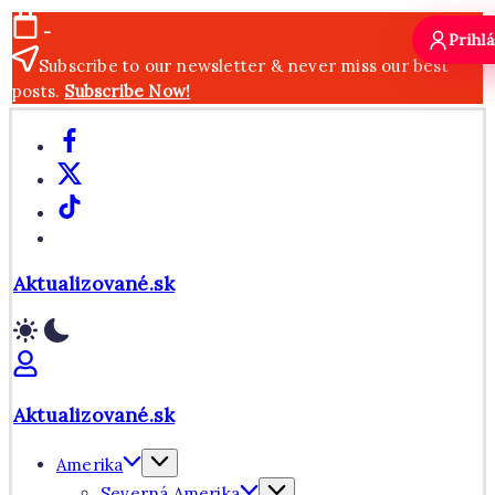
Skip
-
Prihlá
to
Subscribe to our newsletter & never miss our best
content
posts.
Subscribe Now!
Facebook
X
TikTok
WhatsApp
Aktualizované.sk
Aktualizované.sk
Amerika
Severná Amerika