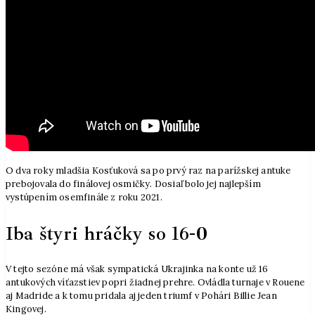
O dva roky mladšia Kosťuková sa po prvý raz na parížskej antuke
prebojovala do finálovej osmičky. Dosiaľ bolo jej najlepším
vystúpením osemfinále z roku 2021.
Iba štyri hráčky so 16-0
V tejto sezóne má však sympatická Ukrajinka na konte už 16
antukových víťazstiev popri žiadnej prehre. Ovládla turnaje v Rouene
aj Madride a k tomu pridala aj jeden triumf v Pohári Billie Jean
Kingovej.