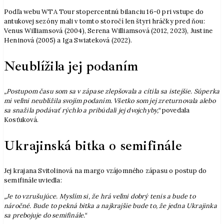
Podľa webu WTA Tour stopercentnú bilanciu 16-0 pri vstupe do
antukovej sezóny mali v tomto storočí len štyri hráčky pred ňou:
Venus Williamsová (2004), Serena Williamsová (2012, 2023), Justine
Heninová (2005) a Iga Swiateková (2022).
Neublížila jej podaním
„Postupom času som sa v zápase zlepšovala a cítila sa istejšie. Súperka
mi veľmi neublížila svojím podaním. Všetko som jej zreturnovala alebo
sa snažila podávať rýchlo a pribúdali jej dvojchyby,“
povedala
Kosťuková.
Ukrajinská bitka o semifinále
Jej krajana Svitolinová na margo vzájomného zápasu o postup do
semifinále uviedla:
„Je to vzrušujúce. Myslím si, že hrá veľmi dobrý tenis a bude to
náročné. Bude to pekná bitka a najkrajšie bude to, že jedna Ukrajinka
sa prebojuje do semifinále.“