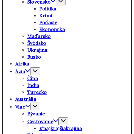
Slovensko
Politika
Krimi
Počasie
Ekonomika
Maďarsko
Švédsko
Ukrajina
Rusko
Afrika
Ázia
Čína
India
Turecko
Austrália
Viac
Bývanie
Cestovanie
#najkrajšiakrajina