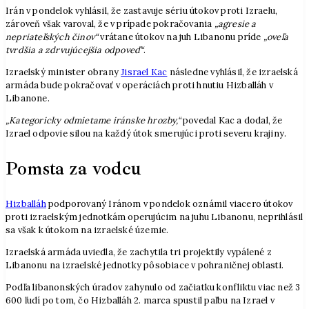
Irán v pondelok vyhlásil, že zastavuje sériu útokov proti Izraelu,
zároveň však varoval, že v prípade pokračovania
„agresie a
nepriateľských činov“
vrátane útokov na juh Libanonu príde
„oveľa
tvrdšia a zdrvujúcejšia odpoveď“
.
Izraelský minister obrany
Jisrael Kac
následne vyhlásil, že izraelská
armáda bude pokračovať v operáciách proti hnutiu Hizballáh v
Libanone.
„Kategoricky odmietame iránske hrozby,“
povedal Kac a dodal, že
Izrael odpovie silou na každý útok smerujúci proti severu krajiny.
Pomsta za vodcu
Hizballáh
podporovaný Iránom v pondelok oznámil viacero útokov
proti izraelským jednotkám operujúcim na juhu Libanonu, neprihlásil
sa však k útokom na izraelské územie.
Izraelská armáda uviedla, že zachytila tri projektily vypálené z
Libanonu na izraelské jednotky pôsobiace v pohraničnej oblasti.
Podľa libanonských úradov zahynulo od začiatku konfliktu viac než 3
600 ľudí po tom, čo Hizballáh 2. marca spustil paľbu na Izrael v