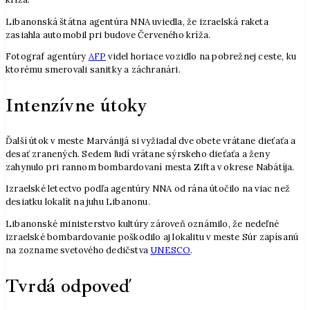
Libanonská štátna agentúra NNA uviedla, že izraelská raketa
zasiahla automobil pri budove Červeného kríža.
Fotograf agentúry
AFP
videl horiace vozidlo na pobrežnej ceste, ku
ktorému smerovali sanitky a záchranári.
Intenzívne útoky
Ďalší útok v meste Marvánijá si vyžiadal dve obete vrátane dieťaťa a
desať zranených. Sedem ľudí vrátane sýrskeho dieťaťa a ženy
zahynulo pri rannom bombardovaní mesta Zifta v okrese Nabátíja.
Izraelské letectvo podľa agentúry NNA od rána útočilo na viac než
desiatku lokalít na juhu Libanonu.
Libanonské ministerstvo kultúry zároveň oznámilo, že nedeľné
izraelské bombardovanie poškodilo aj lokalitu v meste Súr zapísanú
na zozname svetového dedičstva
UNESCO
.
Tvrdá odpoveď