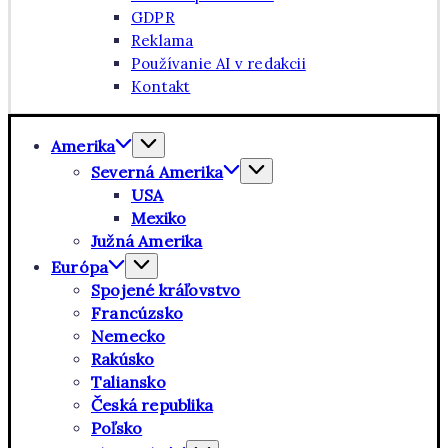
GDPR
Reklama
Používanie AI v redakcii
Kontakt
Amerika
Severná Amerika
USA
Mexiko
Južná Amerika
Európa
Spojené kráľovstvo
Francúzsko
Nemecko
Rakúsko
Taliansko
Česká republika
Poľsko