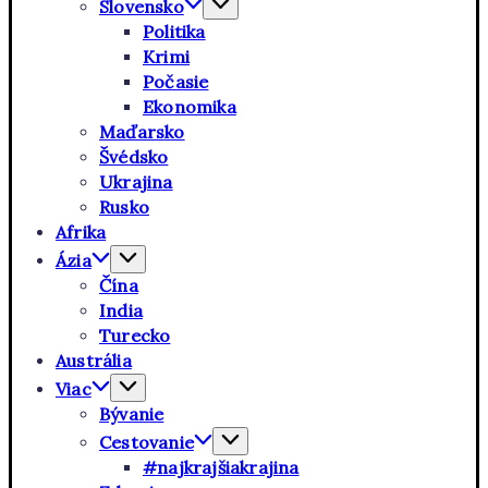
Slovensko
Politika
Krimi
Počasie
Ekonomika
Maďarsko
Švédsko
Ukrajina
Rusko
Afrika
Ázia
Čína
India
Turecko
Austrália
Viac
Bývanie
Cestovanie
#najkrajšiakrajina