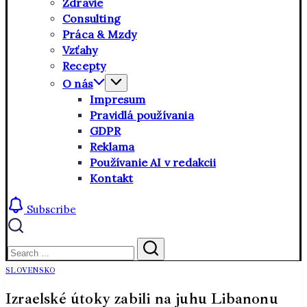
Zdravie
Consulting
Práca & Mzdy
Vzťahy
Recepty
O nás
Impresum
Pravidlá používania
GDPR
Reklama
Používanie AI v redakcii
Kontakt
Subscribe
Close
Search
Search
SLOVENSKO
Izraelské útoky zabili na juhu Libanonu