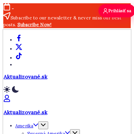
Skip
-
Prihlásiť sa
to
Subscribe to our newsletter & never miss our best
content
posts.
Subscribe Now!
Facebook
X
TikTok
WhatsApp
Aktualizované.sk
Aktualizované.sk
Amerika
Severná Amerika