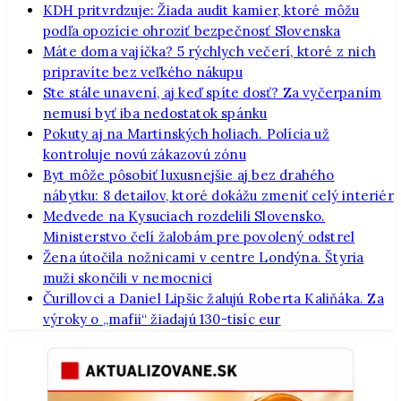
KDH pritvrdzuje: Žiada audit kamier, ktoré môžu
podľa opozície ohroziť bezpečnosť Slovenska
Máte doma vajíčka? 5 rýchlych večerí, ktoré z nich
pripravíte bez veľkého nákupu
Ste stále unavení, aj keď spíte dosť? Za vyčerpaním
nemusí byť iba nedostatok spánku
Pokuty aj na Martinských holiach. Polícia už
kontroluje novú zákazovú zónu
Byt môže pôsobiť luxusnejšie aj bez drahého
nábytku: 8 detailov, ktoré dokážu zmeniť celý interiér
Medvede na Kysuciach rozdelili Slovensko.
Ministerstvo čelí žalobám pre povolený odstrel
Žena útočila nožnicami v centre Londýna. Štyria
muži skončili v nemocnici
Čurillovci a Daniel Lipšic žalujú Roberta Kaliňáka. Za
výroky o „mafii“ žiadajú 130-tisíc eur