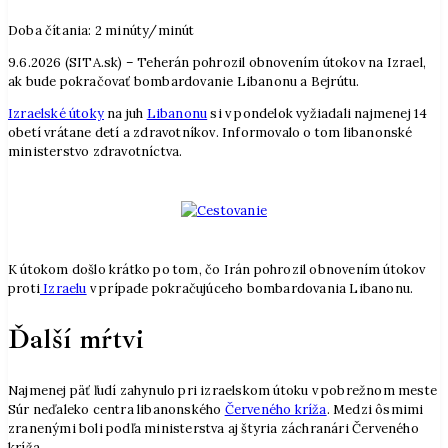
Doba čítania:
2
minúty/minút
9.6.2026 (SITA.sk) – Teherán pohrozil obnovením útokov na Izrael,
ak bude pokračovať bombardovanie Libanonu a Bejrútu.
Izraelské útoky
na juh
Libanonu
si v pondelok vyžiadali najmenej 14
obetí vrátane detí a zdravotníkov. Informovalo o tom libanonské
ministerstvo zdravotníctva.
K útokom došlo krátko po tom, čo Irán pohrozil obnovením útokov
proti
Izraelu
v prípade pokračujúceho bombardovania Libanonu.
Ďalší mŕtvi
Najmenej päť ľudí zahynulo pri izraelskom útoku v pobrežnom meste
Súr neďaleko centra libanonského
Červeného kríža
. Medzi ôsmimi
zranenými boli podľa ministerstva aj štyria záchranári Červeného
kríža.