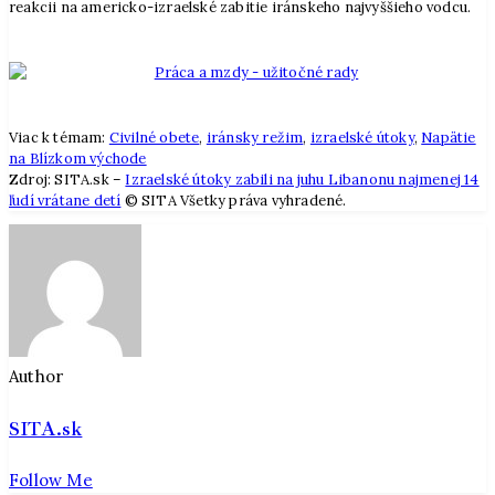
reakcii na americko-izraelské zabitie iránskeho najvyššieho vodcu.
Viac k témam:
Civilné obete
,
iránsky režim
,
izraelské útoky
,
Napätie
na Blízkom východe
Zdroj: SITA.sk –
Izraelské útoky zabili na juhu Libanonu najmenej 14
ľudí vrátane detí
© SITA Všetky práva vyhradené.
Author
SITA.sk
Follow Me