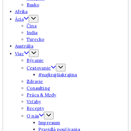
Rusko
Afrika
Ázia
Čína
India
Turecko
Austrália
Viac
Bývanie
Cestovanie
#najkrajšiakrajina
Zdravie
Consulting
Práca & Mzdy
Vzťahy
Recepty
O nás
Impresum
Pravidlá používania