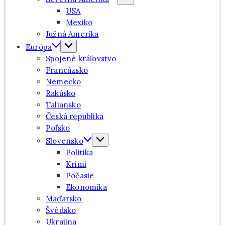
USA
Mexiko
Južná Amerika
Európa
Spojené kráľovstvo
Francúzsko
Nemecko
Rakúsko
Taliansko
Česká republika
Poľsko
Slovensko
Politika
Krimi
Počasie
Ekonomika
Maďarsko
Švédsko
Ukrajina