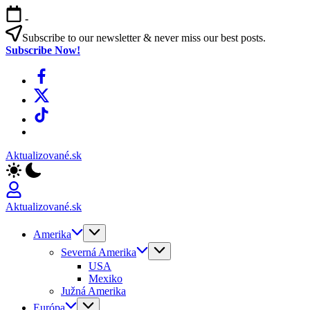
Skip
-
to
content
Subscribe to our newsletter & never miss our best posts.
Subscribe Now!
Facebook
X
TikTok
WhatsApp
Aktualizované.sk
Aktualizované.sk
Amerika
Severná Amerika
USA
Mexiko
Južná Amerika
Európa