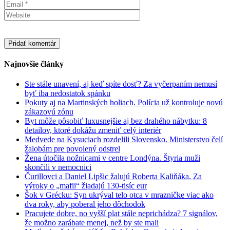
Najnovšie články
Ste stále unavení, aj keď spíte dosť? Za vyčerpaním nemusí
byť iba nedostatok spánku
Pokuty aj na Martinských holiach. Polícia už kontroluje novú
zákazovú zónu
Byt môže pôsobiť luxusnejšie aj bez drahého nábytku: 8
detailov, ktoré dokážu zmeniť celý interiér
Medvede na Kysuciach rozdelili Slovensko. Ministerstvo čelí
žalobám pre povolený odstrel
Žena útočila nožnicami v centre Londýna. Štyria muži
skončili v nemocnici
Čurillovci a Daniel Lipšic žalujú Roberta Kaliňáka. Za
výroky o „mafii“ žiadajú 130-tisíc eur
Šok v Grécku: Syn ukrýval telo otca v mrazničke viac ako
dva roky, aby poberal jeho dôchodok
Pracujete dobre, no vyšší plat stále neprichádza? 7 signálov,
že možno zarábate menej, než by ste mali