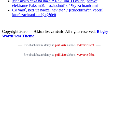
Maďarsko čaká na dážď z Rakúska. O osude jadrovej
elektrárne Paks môžu rozhodnúť zrážky za hranicami
Čo variť, keď už naozaj neviete? 7 jednoduchých večerí,
ktoré zachránia celý týždeň
Copyright 2026 —
Aktualizované.sk
. All rights reserved.
Blogsy
WordPress Theme
Pre obsah bez reklamy sa
prihláste
alebo si
vytvorte účet
.