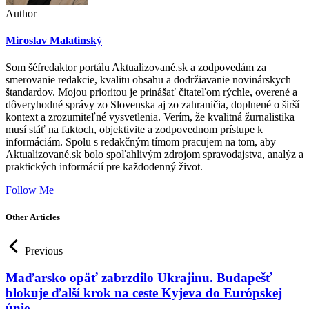
Author
Miroslav Malatinský
Som šéfredaktor portálu Aktualizované.sk a zodpovedám za
smerovanie redakcie, kvalitu obsahu a dodržiavanie novinárskych
štandardov. Mojou prioritou je prinášať čitateľom rýchle, overené a
dôveryhodné správy zo Slovenska aj zo zahraničia, doplnené o širší
kontext a zrozumiteľné vysvetlenia. Verím, že kvalitná žurnalistika
musí stáť na faktoch, objektivite a zodpovednom prístupe k
informáciám. Spolu s redakčným tímom pracujem na tom, aby
Aktualizované.sk bolo spoľahlivým zdrojom spravodajstva, analýz a
praktických informácií pre každodenný život.
Follow Me
Other Articles
Previous
Maďarsko opäť zabrzdilo Ukrajinu. Budapešť
blokuje ďalší krok na ceste Kyjeva do Európskej
únie