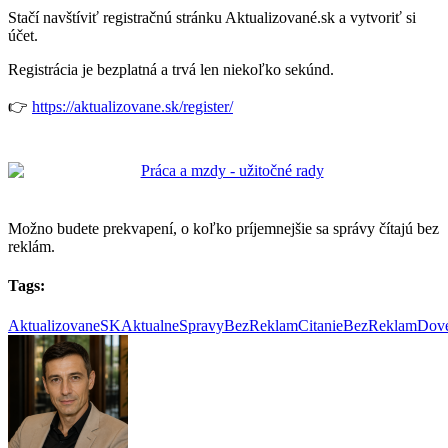
Stačí navštíviť registračnú stránku Aktualizované.sk a vytvoriť si
účet.
Registrácia je bezplatná a trvá len niekoľko sekúnd.
👉
https://aktualizovane.sk/register/
Možno budete prekvapení, o koľko príjemnejšie sa správy čítajú bez
reklám.
Tags:
AktualizovaneSK
AktualneSpravy
BezReklam
CitanieBezReklam
Dov