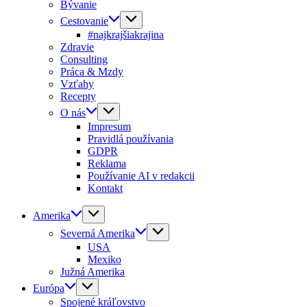
Bývanie
Cestovanie
#najkrajšiakrajina
Zdravie
Consulting
Práca & Mzdy
Vzťahy
Recepty
O nás
Impresum
Pravidlá používania
GDPR
Reklama
Používanie AI v redakcii
Kontakt
Amerika
Severná Amerika
USA
Mexiko
Južná Amerika
Európa
Spojené kráľovstvo