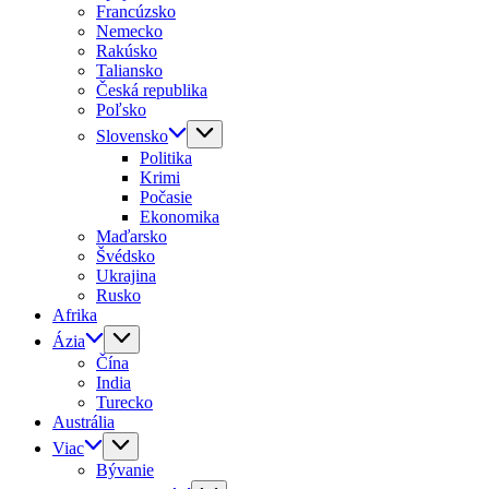
Francúzsko
Nemecko
Rakúsko
Taliansko
Česká republika
Poľsko
Slovensko
Politika
Krimi
Počasie
Ekonomika
Maďarsko
Švédsko
Ukrajina
Rusko
Afrika
Ázia
Čína
India
Turecko
Austrália
Viac
Bývanie