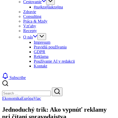
Cestovanie
#najkrajšiakrajina
Zdravie
Consulting
Práca & Mzdy
Vzťahy
Recepty
O nás
Impresum
Pravidlá používania
GDPR
Reklama
Používanie AI v redakcii
Kontakt
Subscribe
Close
Search
Search
Ekonomika
Európa
Viac
Jednoduchý trik: Ako vypnúť reklamy
pri čítaní spravodajstva