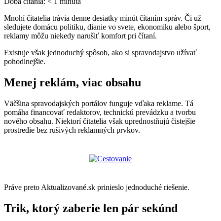
Doba čítania:
< 1
minúta
Mnohí čitatelia trávia denne desiatky minút čítaním správ. Či už
sledujete domácu politiku, dianie vo svete, ekonomiku alebo šport,
reklamy môžu niekedy narušiť komfort pri čítaní.
Existuje však jednoduchý spôsob, ako si spravodajstvo užívať
pohodlnejšie.
Menej reklám, viac obsahu
Väčšina spravodajských portálov funguje vďaka reklame. Tá
pomáha financovať redaktorov, technickú prevádzku a tvorbu
nového obsahu. Niektorí čitatelia však uprednostňujú čistejšie
prostredie bez rušivých reklamných prvkov.
Práve preto Aktualizované.sk prinieslo jednoduché riešenie.
Trik, ktorý zaberie len pár sekúnd