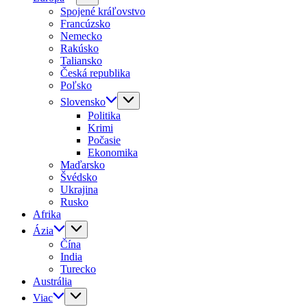
Spojené kráľovstvo
Francúzsko
Nemecko
Rakúsko
Taliansko
Česká republika
Poľsko
Slovensko
Politika
Krimi
Počasie
Ekonomika
Maďarsko
Švédsko
Ukrajina
Rusko
Afrika
Ázia
Čína
India
Turecko
Austrália
Viac