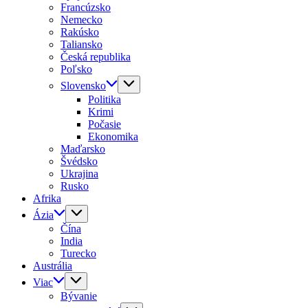
Francúzsko
Nemecko
Rakúsko
Taliansko
Česká republika
Poľsko
Slovensko
Politika
Krimi
Počasie
Ekonomika
Maďarsko
Švédsko
Ukrajina
Rusko
Afrika
Ázia
Čína
India
Turecko
Austrália
Viac
Bývanie