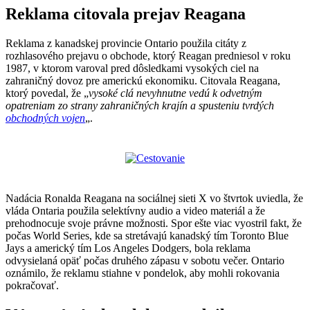
Reklama citovala prejav Reagana
Reklama z kanadskej provincie Ontario použila citáty z
rozhlasového prejavu o obchode, ktorý Reagan predniesol v roku
1987, v ktorom varoval pred dôsledkami vysokých ciel na
zahraničný dovoz pre americkú ekonomiku. Citovala Reagana,
ktorý povedal, že „
vysoké clá nevyhnutne vedú k odvetným
opatreniam zo strany zahraničných krajín a spusteniu tvrdých
obchodných vojen
„.
Nadácia Ronalda Reagana na sociálnej sieti X vo štvrtok uviedla, že
vláda Ontaria použila selektívny audio a video materiál a že
prehodnocuje svoje právne možnosti. Spor ešte viac vyostril fakt, že
počas World Series, kde sa stretávajú kanadský tím Toronto Blue
Jays a americký tím Los Angeles Dodgers, bola reklama
odvysielaná opäť počas druhého zápasu v sobotu večer. Ontario
oznámilo, že reklamu stiahne v pondelok, aby mohli rokovania
pokračovať.