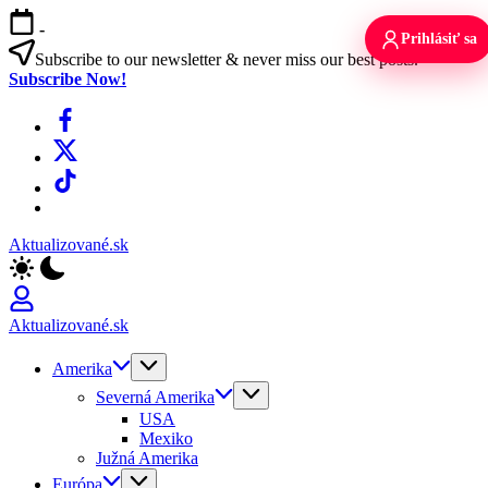
Skip
-
to
Prihlásiť sa
content
Subscribe to our newsletter & never miss our best posts.
Subscribe Now!
Facebook
X
TikTok
WhatsApp
Aktualizované.sk
Aktualizované.sk
Amerika
Severná Amerika
USA
Mexiko
Južná Amerika
Európa