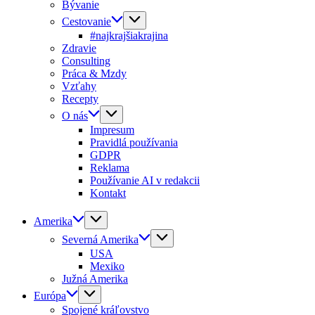
Bývanie
Cestovanie
#najkrajšiakrajina
Zdravie
Consulting
Práca & Mzdy
Vzťahy
Recepty
O nás
Impresum
Pravidlá používania
GDPR
Reklama
Používanie AI v redakcii
Kontakt
Amerika
Severná Amerika
USA
Mexiko
Južná Amerika
Európa
Spojené kráľovstvo