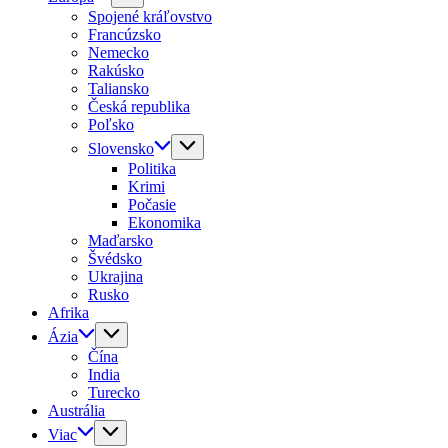
Spojené kráľovstvo
Francúzsko
Nemecko
Rakúsko
Taliansko
Česká republika
Poľsko
Slovensko
Politika
Krimi
Počasie
Ekonomika
Maďarsko
Švédsko
Ukrajina
Rusko
Afrika
Ázia
Čína
India
Turecko
Austrália
Viac