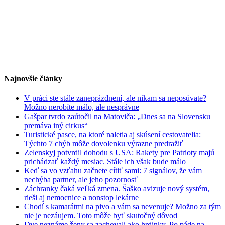
Najnovšie články
V práci ste stále zaneprázdnení, ale nikam sa neposúvate?
Možno nerobíte málo, ale nesprávne
Gašpar tvrdo zaútočil na Matoviča: „Dnes sa na Slovensku
premáva iný cirkus“
Turistické pasce, na ktoré naletia aj skúsení cestovatelia:
Týchto 7 chýb môže dovolenku výrazne predražiť
Zelenskyj potvrdil dohodu s USA: Rakety pre Patrioty majú
prichádzať každý mesiac. Stále ich však bude málo
Keď sa vo vzťahu začnete cítiť sami: 7 signálov, že vám
nechýba partner, ale jeho pozornosť
Záchranky čaká veľká zmena. Šaško avizuje nový systém,
rieši aj nemocnice a nonstop lekárne
Chodí s kamarátmi na pivo a vám sa nevenuje? Možno za tým
nie je nezáujem. Toto môže byť skutočný dôvod
Dve neznáme ženy sa zachovali ako hrdinky. Po páde na