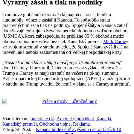
Výrazný zásah a tlak na podniky
Trumpove globálne sektorové clá, najmä na oceľ, hliník a
automobily, výrazne zasiahli Kanadu. To spôsobilo stratu
pracovných miest a tlak na podniky. Spojené štáty a Kanada zatiaľ
dodržiavajú existujúcu Severoamerickú dohodu o voľnom obchode
(USMCA), ktorá zabezpečuje, že približne 85 % obchodu medzi
oboma krajinami zostáva bez ciel. Kanadský premiér
Mark Carney
vo svojom stretnutí v stredu uviedol, že Spojené štáty zvýšili clá na
úroveň, aká nebola zaznamenaná od Veľkej hospodárskej krízy.
„
Naša ekonomická stratégia musí prejsť dramatickou zmenou
,“
dodal Carney. Upozornil, že tento proces si vyžiada obete a čas.
Trump a Carney sa majú stretnúť na večeri na okraji summitu
Ázijsko-pacifickej hospodárskej spolupráce (APEC) v Južnej Kórei
v stredu, no Trump uviedol, že nemá v pláne sa s Carneym stretnúť.
Viac k témam:
americké clá
,
Americký prezident
,
Kanada
,
Kanadský premiér
,
Obchodná vojna
,
Reklama
Zdroj: SITA.sk –
Kanada bude čeliť zvýšeniu ciel o ďalších 10