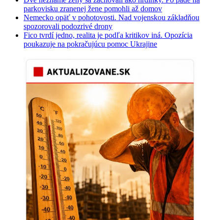
parkovisku zranenej žene pomohli až domov
Nemecko opäť v pohotovosti. Nad vojenskou základňou
spozorovali podozrivé drony
Fico tvrdí jedno, realita je podľa kritikov iná. Opozícia
poukazuje na pokračujúcu pomoc Ukrajine