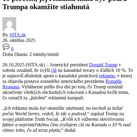
Trumpa okamžite stiahnutá
By
SITA.sk
26. októbra 2025
0
Doba čítania:
2
minúty/minút
26.10.2025 (SITA.sk) – Americký prezident
Donald Trump
v
sobotu oznámil, že zvýši
clá
na kanadské tovary o ďalších 10 %. To
je najnovší dôsledok sporu o kanadskú proticlovú
reklamu
, v ktorej
sa objavila postava zosnulého amerického prezidenta
Ronalda
Reagana
. Vyhlásenie prišlo dva dni po tom, čo Trump oznámil
ukončenie všetkých obchodných rokovaní s Kanadou kvôli tomu,
čo označil za „
falošnú
“ reklamnú kampaň.
„
Ich reklama mala byť okamžite stiahnutá, no nechali ju bežať
počas World Series, vedeli, že ide o podvod
,“ napísal Trump na
svojej platforme Truth Social. „
Kvôli ich vážnemu skresľovaniu
faktov a nepriateľskému činu zvyšujem clá na Kanadu o 10 % nad
rámec toho, čo už teraz platia
,“ dodal.