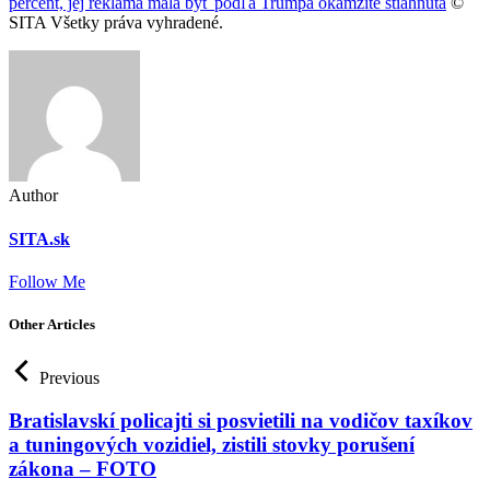
percent, jej reklama mala byť podľa Trumpa okamžite stiahnutá
©
SITA Všetky práva vyhradené.
Author
SITA.sk
Follow Me
Other Articles
Previous
Bratislavskí policajti si posvietili na vodičov taxíkov
a tuningových vozidiel, zistili stovky porušení
zákona – FOTO