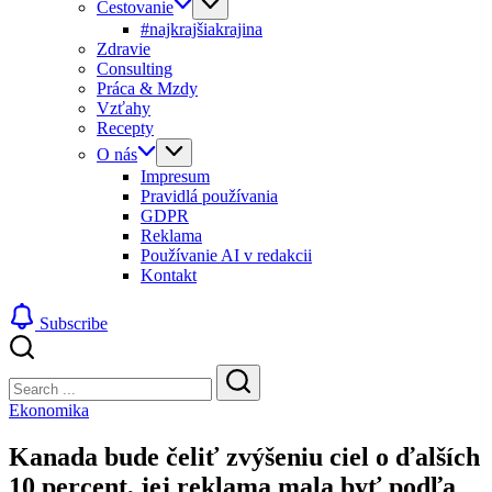
Cestovanie
#najkrajšiakrajina
Zdravie
Consulting
Práca & Mzdy
Vzťahy
Recepty
O nás
Impresum
Pravidlá používania
GDPR
Reklama
Používanie AI v redakcii
Kontakt
Subscribe
Close
Search
Search
Ekonomika
Kanada bude čeliť zvýšeniu ciel o ďalších
10 percent, jej reklama mala byť podľa