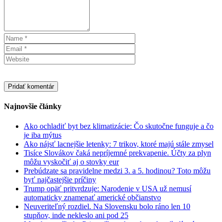
Najnovšie články
Ako ochladiť byt bez klimatizácie: Čo skutočne funguje a čo
je iba mýtus
Ako nájsť lacnejšie letenky: 7 trikov, ktoré majú stále zmysel
Tisíce Slovákov čaká nepríjemné prekvapenie. Účty za plyn
môžu vyskočiť aj o stovky eur
Prebúdzate sa pravidelne medzi 3. a 5. hodinou? Toto môžu
byť najčastejšie príčiny
Trump opäť pritvrdzuje: Narodenie v USA už nemusí
automaticky znamenať americké občianstvo
Neuveriteľný rozdiel. Na Slovensku bolo ráno len 10
stupňov, inde nekleslo ani pod 25