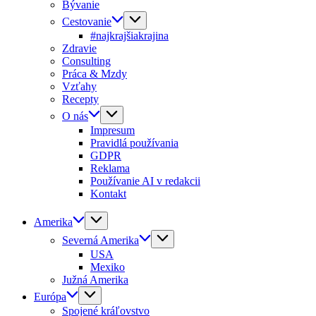
Bývanie
Cestovanie
#najkrajšiakrajina
Zdravie
Consulting
Práca & Mzdy
Vzťahy
Recepty
O nás
Impresum
Pravidlá používania
GDPR
Reklama
Používanie AI v redakcii
Kontakt
Amerika
Severná Amerika
USA
Mexiko
Južná Amerika
Európa
Spojené kráľovstvo