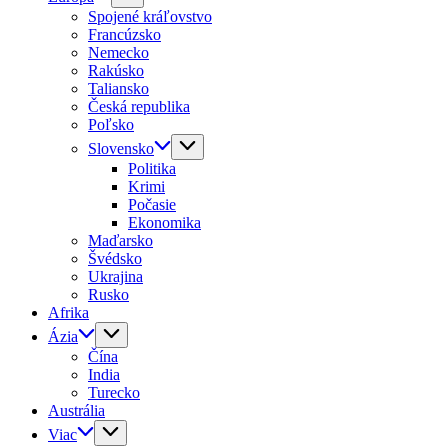
Spojené kráľovstvo
Francúzsko
Nemecko
Rakúsko
Taliansko
Česká republika
Poľsko
Slovensko
Politika
Krimi
Počasie
Ekonomika
Maďarsko
Švédsko
Ukrajina
Rusko
Afrika
Ázia
Čína
India
Turecko
Austrália
Viac