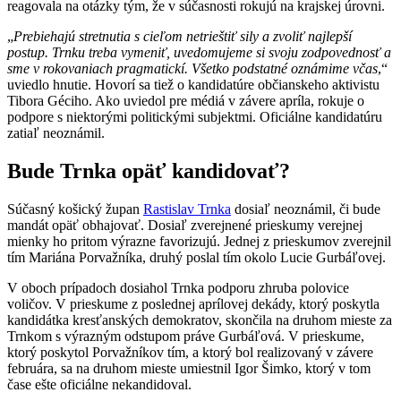
reagovala na otázky tým, že v súčasnosti rokujú na krajskej úrovni.
„
Prebiehajú stretnutia s cieľom netrieštiť sily a zvoliť najlepší
postup. Trnku treba vymeniť, uvedomujeme si svoju zodpovednosť a
sme v rokovaniach pragmatickí. Všetko podstatné oznámime včas
,“
uviedlo hnutie. Hovorí sa tiež o kandidatúre občianskeho aktivistu
Tibora Géciho. Ako uviedol pre médiá v závere apríla, rokuje o
podpore s niektorými politickými subjektmi. Oficiálne kandidatúru
zatiaľ neoznámil.
Bude Trnka opäť kandidovať?
Súčasný košický župan
Rastislav Trnka
dosiaľ neoznámil, či bude
mandát opäť obhajovať. Dosiaľ zverejnené prieskumy verejnej
mienky ho pritom výrazne favorizujú. Jednej z prieskumov zverejnil
tím Mariána Porvažníka, druhý poslal tím okolo Lucie Gurbáľovej.
V oboch prípadoch dosiahol Trnka podporu zhruba polovice
voličov. V prieskume z poslednej aprílovej dekády, ktorý poskytla
kandidátka kresťanských demokratov, skončila na druhom mieste za
Trnkom s výrazným odstupom práve Gurbáľová. V prieskume,
ktorý poskytol Porvažníkov tím, a ktorý bol realizovaný v závere
februára, sa na druhom mieste umiestnil Igor Šimko, ktorý v tom
čase ešte oficiálne nekandidoval.