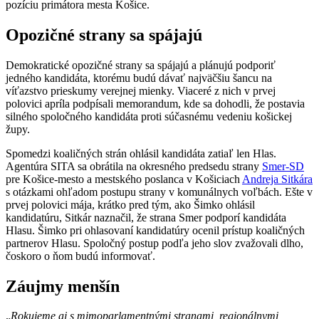
pozíciu primátora mesta Košice.
Opozičné strany sa spájajú
Demokratické opozičné strany sa spájajú a plánujú podporiť
jedného kandidáta, ktorému budú dávať najväčšiu šancu na
víťazstvo prieskumy verejnej mienky. Viaceré z nich v prvej
polovici apríla podpísali memorandum, kde sa dohodli, že postavia
silného spoločného kandidáta proti súčasnému vedeniu košickej
župy.
Spomedzi koaličných strán ohlásil kandidáta zatiaľ len Hlas.
Agentúra SITA sa obrátila na okresného predsedu strany
Smer-SD
pre Košice-mesto a mestského poslanca v Košiciach
Andreja Sitkára
s otázkami ohľadom postupu strany v komunálnych voľbách. Ešte v
prvej polovici mája, krátko pred tým, ako Šimko ohlásil
kandidatúru, Sitkár naznačil, že strana Smer podporí kandidáta
Hlasu. Šimko pri ohlasovaní kandidatúry ocenil prístup koaličných
partnerov Hlasu. Spoločný postup podľa jeho slov zvažovali dlho,
čoskoro o ňom budú informovať.
Záujmy menšín
„
Rokujeme aj s mimoparlamentnými stranami, regionálnymi