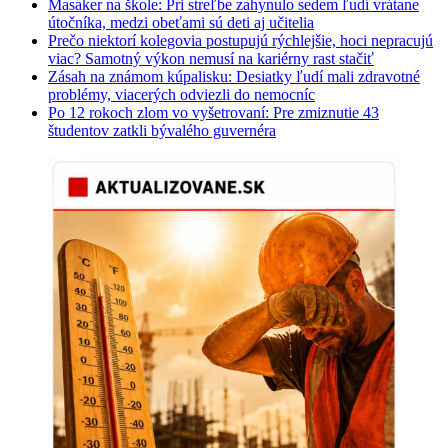
Masaker na škole: Pri streľbe zahynulo sedem ľudí vrátane
útočníka, medzi obeťami sú deti aj učitelia
Prečo niektorí kolegovia postupujú rýchlejšie, hoci nepracujú
viac? Samotný výkon nemusí na kariérny rast stačiť
Zásah na známom kúpalisku: Desiatky ľudí mali zdravotné
problémy, viacerých odviezli do nemocníc
Po 12 rokoch zlom vo vyšetrovaní: Pre zmiznutie 43
študentov zatkli bývalého guvernéra