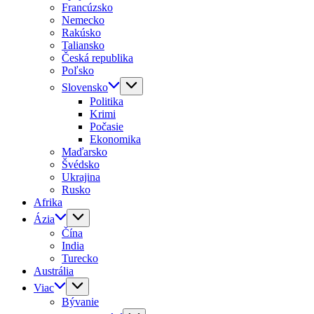
Francúzsko
Nemecko
Rakúsko
Taliansko
Česká republika
Poľsko
Slovensko
Politika
Krimi
Počasie
Ekonomika
Maďarsko
Švédsko
Ukrajina
Rusko
Afrika
Ázia
Čína
India
Turecko
Austrália
Viac
Bývanie