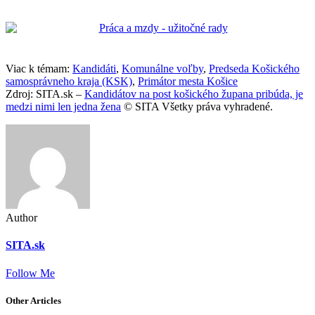
Viac k témam:
Kandidáti
,
Komunálne voľby
,
Predseda Košického
samosprávneho kraja (KSK)
,
Primátor mesta Košice
Zdroj: SITA.sk –
Kandidátov na post košického župana pribúda, je
medzi nimi len jedna žena
© SITA Všetky práva vyhradené.
Author
SITA.sk
Follow Me
Other Articles