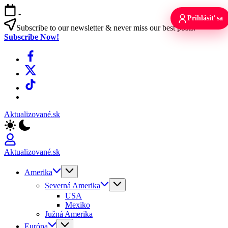
Skip
-
to
Prihlásiť sa
content
Subscribe to our newsletter & never miss our best posts.
Subscribe Now!
Facebook
X
TikTok
WhatsApp
Aktualizované.sk
Aktualizované.sk
Amerika
Severná Amerika
USA
Mexiko
Južná Amerika
Európa