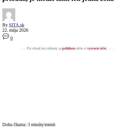
By
SITA.sk
22. mája 2026
0
Pre obsah bez reklamy sa
prihláste
alebo si
vytvorte účet
.
Doba čítania:
3
minúty/minút