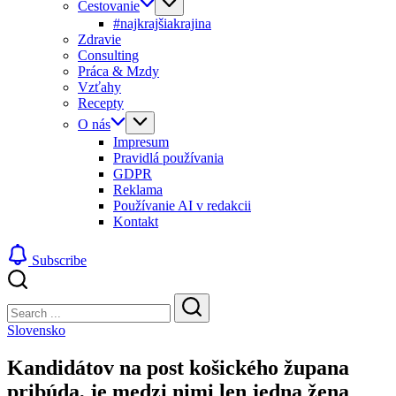
Cestovanie
#najkrajšiakrajina
Zdravie
Consulting
Práca & Mzdy
Vzťahy
Recepty
O nás
Impresum
Pravidlá používania
GDPR
Reklama
Používanie AI v redakcii
Kontakt
Subscribe
Close
Search
Search
Slovensko
Kandidátov na post košického župana
pribúda, je medzi nimi len jedna žena