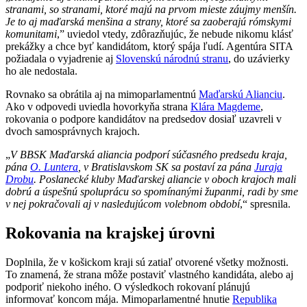
stranami, so stranami, ktoré majú na prvom mieste záujmy menšín.
Je to aj maďarská menšina a strany, ktoré sa zaoberajú rómskymi
komunitami
,” uviedol vtedy, zdôrazňujúc, že nebude nikomu klásť
prekážky a chce byť kandidátom, ktorý spája ľudí. Agentúra SITA
požiadala o vyjadrenie aj
Slovenskú národnú stranu
, do uzávierky
ho ale nedostala.
Rovnako sa obrátila aj na mimoparlamentnú
Maďarskú Alianciu
.
Ako v odpovedi uviedla hovorkyňa strana
Klára Magdeme
,
rokovania o podpore kandidátov na predsedov dosiaľ uzavreli v
dvoch samosprávnych krajoch.
„
V BBSK Maďarská aliancia podporí súčasného predsedu kraja,
pána
O. Luntera
, v Bratislavskom SK sa postaví za pána
Juraja
Drobu
. Poslanecké kluby Maďarskej aliancie v oboch krajoch mali
dobrú a úspešnú spoluprácu so spomínanými županmi, radi by sme
v nej pokračovali aj v nasledujúcom volebnom období
,“ spresnila.
Rokovania na krajskej úrovni
Doplnila, že v košickom kraji sú zatiaľ otvorené všetky možnosti.
To znamená, že strana môže postaviť vlastného kandidáta, alebo aj
podporiť niekoho iného. O výsledkoch rokovaní plánujú
informovať koncom mája. Mimoparlamentné hnutie
Republika