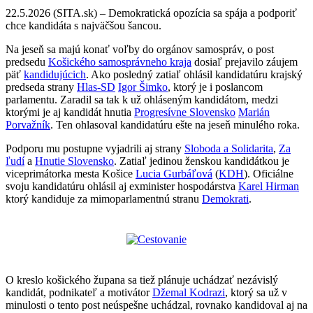
22.5.2026 (SITA.sk) – Demokratická opozícia sa spája a podporiť
chce kandidáta s najväčšou šancou.
Na jeseň sa majú konať voľby do orgánov samospráv, o post
predsedu
Košického samosprávneho kraja
dosiaľ prejavilo záujem
päť
kandidujúcich
. Ako posledný zatiaľ ohlásil kandidatúru krajský
predseda strany
Hlas-SD
Igor Šimko
, ktorý je i poslancom
parlamentu. Zaradil sa tak k už ohláseným kandidátom, medzi
ktorými je aj kandidát hnutia
Progresívne Slovensko
Marián
Porvažník
. Ten ohlasoval kandidatúru ešte na jeseň minulého roka.
Podporu mu postupne vyjadrili aj strany
Sloboda a Solidarita
,
Za
ľudí
a
Hnutie Slovensko
. Zatiaľ jedinou ženskou kandidátkou je
viceprimátorka mesta Košice
Lucia Gurbáľová
(
KDH
). Oficiálne
svoju kandidatúru ohlásil aj exminister hospodárstva
Karel Hirman
ktorý kandiduje za mimoparlamentnú stranu
Demokrati
.
O kreslo košického župana sa tiež plánuje uchádzať nezávislý
kandidát, podnikateľ a motivátor
Džemal Kodrazi
, ktorý sa už v
minulosti o tento post neúspešne uchádzal, rovnako kandidoval aj na