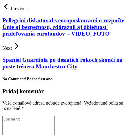
Previous
Pellegrini diskutoval s europoslancami o rozpočte
Únie aj bezpečnosti, zdôraznil aj dôležitosť
prideľovania eurofondov – VIDEO, FOTO
Next
Španiel Guardiola po desiatich rokoch skončí na
poste trénera Manchestru City
No Comment! Be the first one.
Pridaj komentár
Vaša e-mailová adresa nebude zverejnená.
Vyžadované polia sú
označené
*