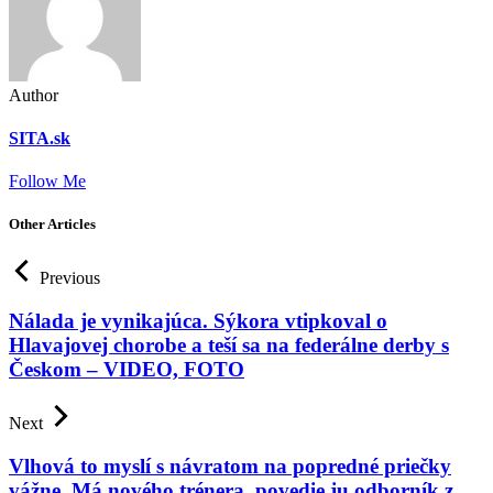
Author
SITA.sk
Follow Me
Other Articles
Previous
Nálada je vynikajúca. Sýkora vtipkoval o
Hlavajovej chorobe a teší sa na federálne derby s
Českom – VIDEO, FOTO
Next
Vlhová to myslí s návratom na popredné priečky
vážne. Má nového trénera, povedie ju odborník z