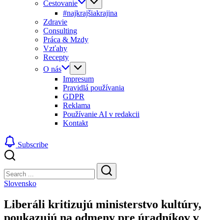
Cestovanie
#najkrajšiakrajina
Zdravie
Consulting
Práca & Mzdy
Vzťahy
Recepty
O nás
Impresum
Pravidlá používania
GDPR
Reklama
Používanie AI v redakcii
Kontakt
Subscribe
Close
Search
Search
Slovensko
Liberáli kritizujú ministerstvo kultúry,
poukazujú na odmeny pre úradníkov v