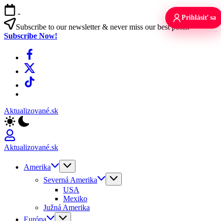
Skip
-
to
Prihlásiť sa
content
Subscribe to our newsletter & never miss our best posts.
Subscribe Now!
Facebook
X
TikTok
WhatsApp
Aktualizované.sk
Aktualizované.sk
Amerika
Severná Amerika
USA
Mexiko
Južná Amerika
Európa