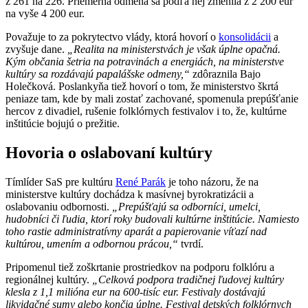
z 261 na 226. Priemerná odmena sa podľa nej zmenila z 2 200 eur
na vyše 4 200 eur.
Považuje to za pokrytectvo vlády, ktorá hovorí o
konsolidácii
a
zvyšuje dane.
„Realita na ministerstvách je však úplne opačná.
Kým občania šetria na potravinách a energiách, na ministerstve
kultúry sa rozdávajú papalášske odmeny,“
zdôraznila Bajo
Holečková. Poslankyňa tiež hovorí o tom, že ministerstvo škrtá
peniaze tam, kde by mali zostať zachované, spomenula prepúšťanie
hercov z divadiel, rušenie folklórnych festivalov i to, že, kultúrne
inštitúcie bojujú o prežitie.
Hovoria o oslabovaní kultúry
Tímlíder SaS pre kultúru
René Parák
je toho názoru, že na
ministerstve kultúry dochádza k masívnej byrokratizácii a
oslabovaniu odbornosti.
„Prepúšťajú sa odborníci, umelci,
hudobníci či ľudia, ktorí roky budovali kultúrne inštitúcie. Namiesto
toho rastie administratívny aparát a papierovanie víťazí nad
kultúrou, umením a odbornou prácou,“
tvrdí.
Pripomenul tiež zoškrtanie prostriedkov na podporu folklóru a
regionálnej kultúry.
„Celková podpora tradičnej ľudovej kultúry
klesla z 1,1 milióna eur na 600-tisíc eur. Festivaly dostávajú
likvidačné sumy alebo končia úplne. Festival detských folklórnych