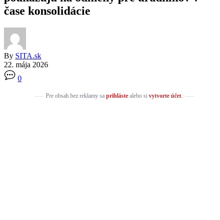
čase konsolidácie
By
SITA.sk
22. mája 2026
0
Pre obsah bez reklamy sa
prihláste
alebo si
vytvorte účet
.