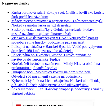
Najnovšie články
Ruská „dronová safari“ šokuje svet. Civilistu lovili ako korisť,
útok prežil len zázrakom
Môžete niekoho milovať a napriek tomu s ním nechcieť byť?
Niekedy samotná láska na vzťah nestačí
Susko po vražde učiteľky v Gelnici pritvrdzuje. Podáva
trestné oznámenie aj disciplinárny návrh
Viac ako 10-tisíc nakazených v USA: Nebezpečný parazit
spôsobuje silné hnačky, podozrenie padá na šalát
Policajná naháňačka v Banskej Bystrici: Vodič pod vplyvom
drog letel 160 km/h, zastavil ho až defekt
Polícia pátra po 16-ročnej Simone. Dievča pravidelne
navštevovalo Turčianske Teplice
Korčok čelí trestnému oznámeniu. Mladý Hlas sa obrátil na
prokuratúru aj finančnú správu
Ukrajinec hodil Molotovov koktail na dom s rodinou.
Odvolací súd mu zmenil väzenie na podmienku
Kybernetický útok na Lichtenštajnsko: Hackeri ukradli údaje
o 31-tisíc ľuďoch, vláda priznala sofistikovaný útok
Šok v Nemecku: Len 16-ročný chlapec je podozrivý z vraždy
vlastnej babičky