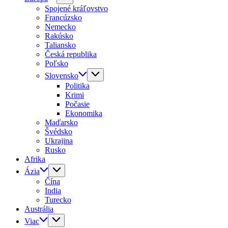
Spojené kráľovstvo
Francúzsko
Nemecko
Rakúsko
Taliansko
Česká republika
Poľsko
Slovensko
Politika
Krimi
Počasie
Ekonomika
Maďarsko
Švédsko
Ukrajina
Rusko
Afrika
Ázia
Čína
India
Turecko
Austrália
Viac