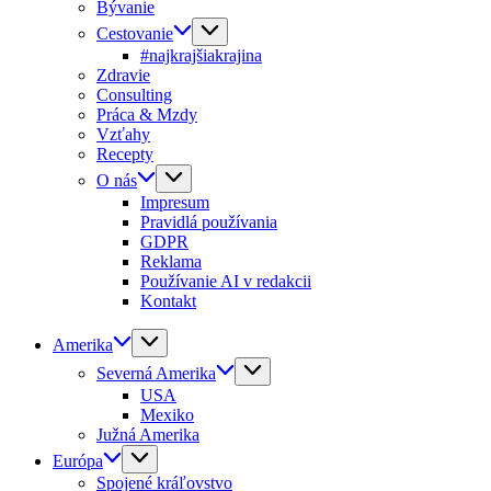
Bývanie
Cestovanie
#najkrajšiakrajina
Zdravie
Consulting
Práca & Mzdy
Vzťahy
Recepty
O nás
Impresum
Pravidlá používania
GDPR
Reklama
Používanie AI v redakcii
Kontakt
Amerika
Severná Amerika
USA
Mexiko
Južná Amerika
Európa
Spojené kráľovstvo