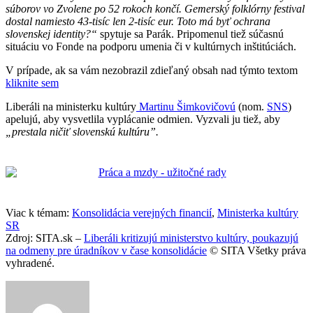
súborov vo Zvolene po 52 rokoch končí. Gemerský folklórny festival
dostal namiesto 43-tisíc len 2-tisíc eur. Toto má byť ochrana
slovenskej identity?“
spytuje sa Parák. Pripomenul tiež súčasnú
situáciu vo Fonde na podporu umenia či v kultúrnych inštitúciách.
V prípade, ak sa vám nezobrazil zdieľaný obsah nad týmto textom
kliknite sem
Liberáli na ministerku kultúry
Martinu Šimkovičovú
(nom.
SNS
)
apelujú, aby vysvetlila vyplácanie odmien. Vyzvali ju tiež, aby
„prestala ničiť slovenskú kultúru”.
Viac k témam:
Konsolidácia verejných financií
,
Ministerka kultúry
SR
Zdroj: SITA.sk –
Liberáli kritizujú ministerstvo kultúry, poukazujú
na odmeny pre úradníkov v čase konsolidácie
© SITA Všetky práva
vyhradené.