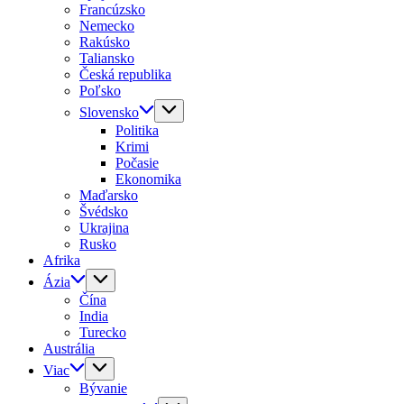
Francúzsko
Nemecko
Rakúsko
Taliansko
Česká republika
Poľsko
Slovensko
Politika
Krimi
Počasie
Ekonomika
Maďarsko
Švédsko
Ukrajina
Rusko
Afrika
Ázia
Čína
India
Turecko
Austrália
Viac
Bývanie