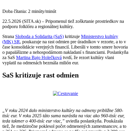
Doba čítania:
2
minúty/minút
22.5.2026 (SITA.sk) – Pripomenul tiež zoškrtanie prostriedkov na
podporu folklóru a regionálnej kultúry.
Strana
Sloboda a Solidarita (SaS)
kritizuje
Ministerstvo kultúry
(MK) SR
, poukazuje na rast odmien pre úradníkov v rezorte, a to v
čase konsolidácie verejných financií. Liberáli v tomto smere hovoria
o papalášizme a nehospodárnom nakladaní s financiami. Poslankyňa
za SaS
Martina Bajo Holečková
tvrdí, že rezort kultúry vlani
vyplatil na odmenách bezmála milión eur.
SaS kritizuje rast odmien
„V roku 2024 dalo ministerstvo kultúry na odmeny približne 580-
tisíc eur. V roku 2025 táto suma narástla na viac ako 960-tisíc eur,
teda takmer o 400-tisíc eur viac,”
uviedla poslankyňa. Poukázala
tiež, že medziročne poklesol počet odmenených zamestnancov, a to