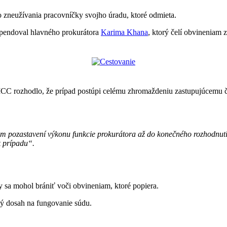
 zneužívania pracovníčky svojho úradu, ktoré odmieta.
spendoval hlavného prokurátora
Karima Khana
, ktorý čelí obvineniam
CC rozhodlo, že prípad postúpi celému zhromaždeniu zastupujúcemu čl
om pozastavení výkonu funkcie prokurátora až do konečného rozhodnu
 prípadu“.
y sa mohol brániť voči obvineniam, ktoré popiera.
ý dosah na fungovanie súdu.