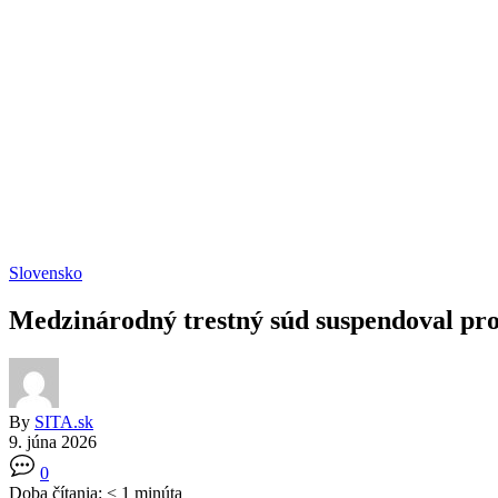
Slovensko
Medzinárodný trestný súd suspendoval pr
By
SITA.sk
9. júna 2026
0
Doba čítania:
< 1
minúta