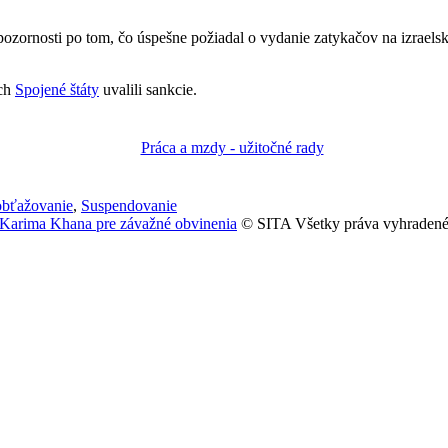
ozornosti po tom, čo úspešne požiadal o vydanie zatykačov na izrael
ých
Spojené štáty
uvalili sankcie.
obťažovanie
,
Suspendovanie
 Karima Khana pre závažné obvinenia
© SITA Všetky práva vyhradené