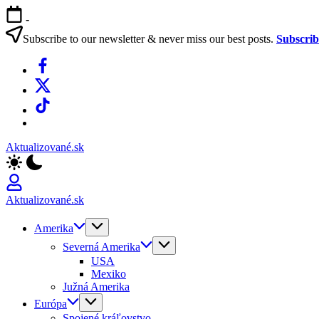
Skip
-
to
content
Subscribe to our newsletter & never miss our best posts.
Subscri
Facebook
X
TikTok
WhatsApp
Aktualizované.sk
Aktualizované.sk
Amerika
Severná Amerika
USA
Mexiko
Južná Amerika
Európa
Spojené kráľovstvo