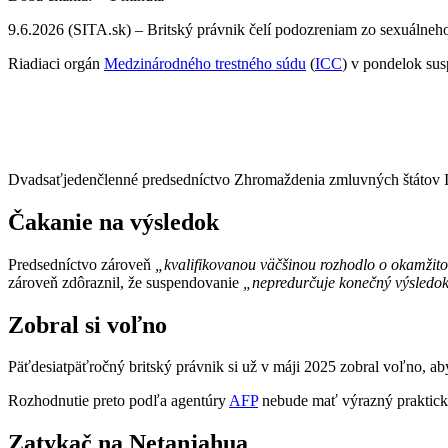
9.6.2026 (SITA.sk) – Britský právnik čelí podozreniam zo sexuálneho
Riadiaci orgán
Medzinárodného trestného súdu
(
ICC
) v pondelok su
Dvadsaťjedenčlenné predsedníctvo Zhromaždenia zmluvných štátov I
Čakanie na výsledok
Predsedníctvo zároveň
„kvalifikovanou väčšinou rozhodlo o okamžit
zároveň zdôraznil, že suspendovanie
„nepredurčuje konečný výsledok
Zobral si voľno
Päťdesiatpäťročný britský právnik si už v máji 2025 zobral voľno, ab
Rozhodnutie preto podľa agentúry
AFP
nebude mať výrazný praktick
Zatykač na Netanjahua