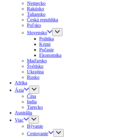
Nemecko
Rakúsko
Taliansko
Česká republika
Poľsko
Slovensko
Politika
Krimi
Počasie
Ekonomika
Maďarsko
Švédsko
Ukrajina
Rusko
Afrika
Ázia
Čína
India
Turecko
Austrália
Viac
Bývanie
Cestovanie