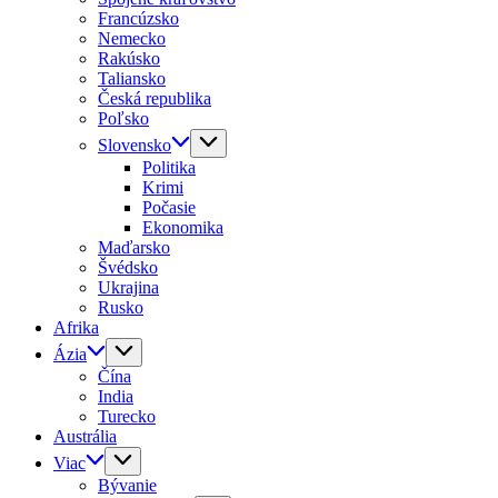
Francúzsko
Nemecko
Rakúsko
Taliansko
Česká republika
Poľsko
Slovensko
Politika
Krimi
Počasie
Ekonomika
Maďarsko
Švédsko
Ukrajina
Rusko
Afrika
Ázia
Čína
India
Turecko
Austrália
Viac
Bývanie