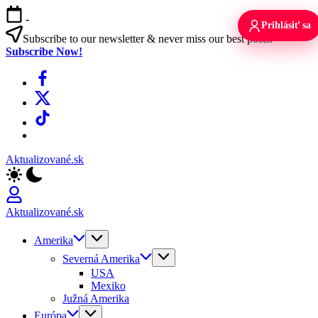
Skip
-
to
Prihlásiť sa
content
Subscribe to our newsletter & never miss our best posts.
Subscribe Now!
Facebook
X
TikTok
WhatsApp
Aktualizované.sk
Aktualizované.sk
Amerika
Severná Amerika
USA
Mexiko
Južná Amerika
Európa