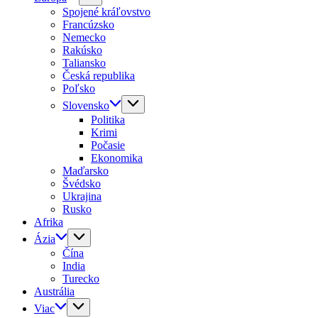
Spojené kráľovstvo
Francúzsko
Nemecko
Rakúsko
Taliansko
Česká republika
Poľsko
Slovensko
Politika
Krimi
Počasie
Ekonomika
Maďarsko
Švédsko
Ukrajina
Rusko
Afrika
Ázia
Čína
India
Turecko
Austrália
Viac