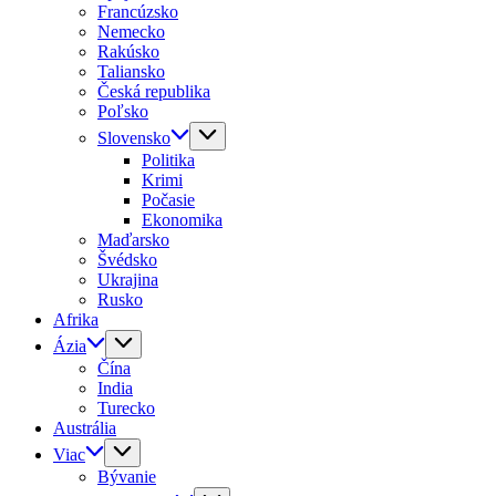
Francúzsko
Nemecko
Rakúsko
Taliansko
Česká republika
Poľsko
Slovensko
Politika
Krimi
Počasie
Ekonomika
Maďarsko
Švédsko
Ukrajina
Rusko
Afrika
Ázia
Čína
India
Turecko
Austrália
Viac
Bývanie