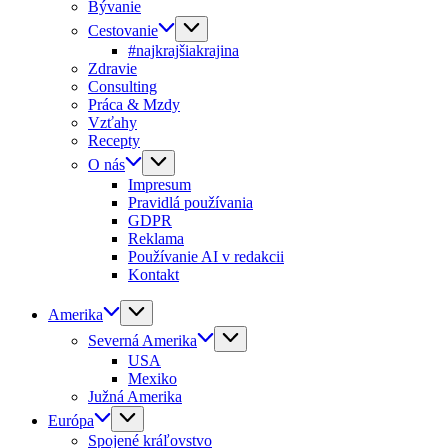
Bývanie
Cestovanie
#najkrajšiakrajina
Zdravie
Consulting
Práca & Mzdy
Vzťahy
Recepty
O nás
Impresum
Pravidlá používania
GDPR
Reklama
Používanie AI v redakcii
Kontakt
Amerika
Severná Amerika
USA
Mexiko
Južná Amerika
Európa
Spojené kráľovstvo