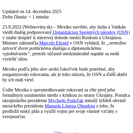
Updated on 14. decembra 2025
Doba čítania:
< 1
minúta
23.9.2022 (Webnoviny.sk) – Mexiko navrhlo, aby India a Vatikán
viedli dialóg podporovaný
Organizáciou Spojených národov (OSN)
v snahe dospieť k mierovej dohode medzi Ruskom a Ukrajinou.
Minister zahraničia
Marcelo Ebrard
v OSN vyhlásil, že
„nemožno
zatvoriť dvere politickému dialógu a diplomatickému
vyjednávaniu“
, pretože súčasné medzinárodné napätie sa nedá
vyriešiť silou.
Mexiko podľa jeho slov urobí čokoľvek bude potrebné, aby
zorganizovalo rokovania, ale je toho názoru, že OSN a ďalší aktéri
by ich mali viesť.
Úsilie Mexika o sprostredkovanie rokovaní sa ešte pred jeho
formálnym oznámením stretlo s kritikou zo strany Ukrajiny. Poradca
ukrajinského prezidenta
Mychajlo Podoľak
minulý týždeň obvinil
mexického prezidenta
Manuela Lópeza Obradora
z toho, že
predložil ruský plán a využil vojnu pre svoje vlastné vzťahy s
verejnosťou.