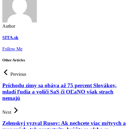
Author
SITA.sk
Follow Me
Other Articles
Previous
Príchodu zimy sa obáva až 75 percent Slovákov,
mladí ľudia a voliči SaS či OĽaNO však strach
nemajú
Next
Zelenskyj vyzval Rusov: Ak nechcete viac mŕtvych a