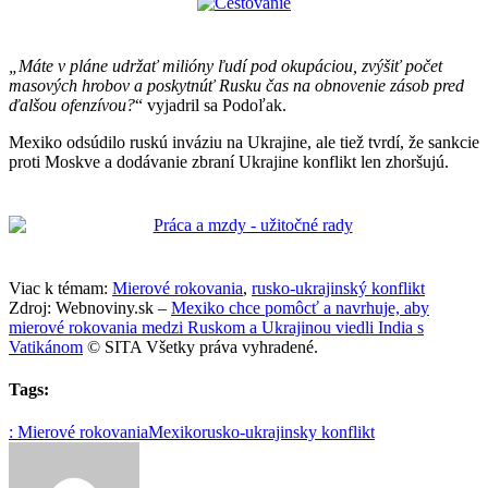
„Máte v pláne udržať milióny ľudí pod okupáciou, zvýšiť počet
masových hrobov a poskytnúť Rusku čas na obnovenie zásob pred
ďalšou ofenzívou?
“ vyjadril sa Podoľak.
Mexiko odsúdilo ruskú inváziu na Ukrajine, ale tiež tvrdí, že sankcie
proti Moskve a dodávanie zbraní Ukrajine konflikt len zhoršujú.
Viac k témam:
Mierové rokovania
,
rusko-ukrajinský konflikt
Zdroj: Webnoviny.sk –
Mexiko chce pomôcť a navrhuje, aby
mierové rokovania medzi Ruskom a Ukrajinou viedli India s
Vatikánom
© SITA Všetky práva vyhradené.
Tags:
: Mierové rokovania
Mexiko
rusko-ukrajinsky konflikt