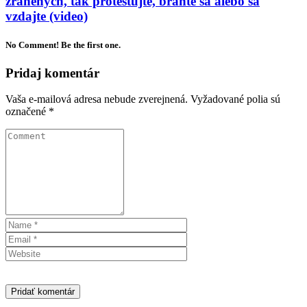
zranených, tak protestujte, bráňte sa alebo sa
vzdajte (video)
No Comment! Be the first one.
Pridaj komentár
Vaša e-mailová adresa nebude zverejnená.
Vyžadované polia sú
označené
*