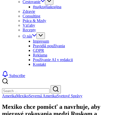
Cestovanie
#najkrajšiakrajina
Zdravie
Consulting
Práca & Mzdy
Vzťahy
Recepty
O nás
Impresum
Pravidlá používania
GDPR
Reklama
Používanie AI v redakcii
Kontakt
Subscribe
Close
Search
Search
Amerika
Mexiko
Severná Amerika
Svetové Správy
Mexiko chce pomôcť a navrhuje, aby
mierové rokovania medzi Ruskom a