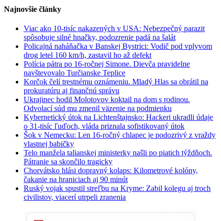
Najnovšie články
Viac ako 10-tisíc nakazených v USA: Nebezpečný parazit
spôsobuje silné hnačky, podozrenie padá na šalát
Policajná naháňačka v Banskej Bystrici: Vodič pod vplyvom
drog letel 160 km/h, zastavil ho až defekt
Polícia pátra po 16-ročnej Simone. Dievča pravidelne
navštevovalo Turčianske Teplice
Korčok čelí trestnému oznámeniu. Mladý Hlas sa obrátil na
prokuratúru aj finančnú správu
Ukrajinec hodil Molotovov koktail na dom s rodinou.
Odvolací súd mu zmenil väzenie na podmienku
Kybernetický útok na Lichtenštajnsko: Hackeri ukradli údaje
o 31-tisíc ľuďoch, vláda priznala sofistikovaný útok
Šok v Nemecku: Len 16-ročný chlapec je podozrivý z vraždy
vlastnej babičky
Telo manžela talianskej ministerky našli po piatich týždňoch.
Pátranie sa skončilo tragicky
Chorvátsko hlási dopravný kolaps: Kilometrové kolóny,
čakanie na hraniciach aj 90 minút
Ruský vojak spustil streľbu na Kryme: Zabil kolegu aj troch
civilistov, viacerí utrpeli zranenia