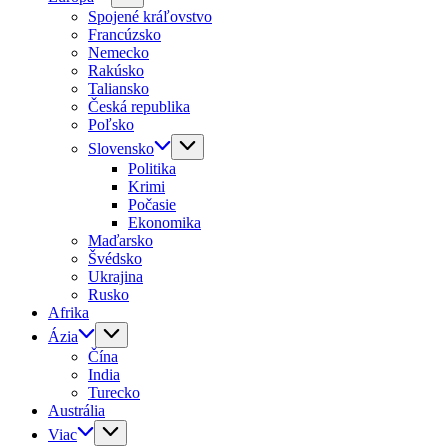
Spojené kráľovstvo
Francúzsko
Nemecko
Rakúsko
Taliansko
Česká republika
Poľsko
Slovensko
Politika
Krimi
Počasie
Ekonomika
Maďarsko
Švédsko
Ukrajina
Rusko
Afrika
Ázia
Čína
India
Turecko
Austrália
Viac