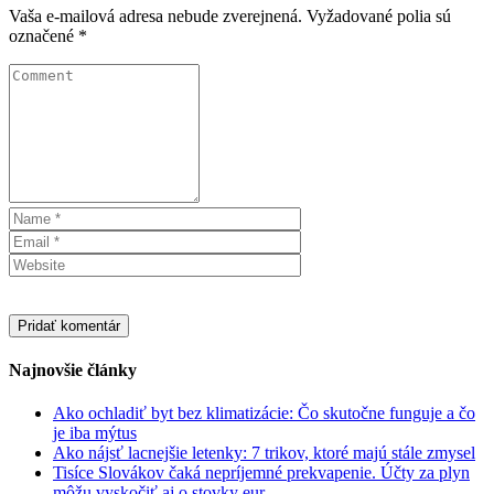
Vaša e-mailová adresa nebude zverejnená.
Vyžadované polia sú
označené
*
Najnovšie články
Ako ochladiť byt bez klimatizácie: Čo skutočne funguje a čo
je iba mýtus
Ako nájsť lacnejšie letenky: 7 trikov, ktoré majú stále zmysel
Tisíce Slovákov čaká nepríjemné prekvapenie. Účty za plyn
môžu vyskočiť aj o stovky eur