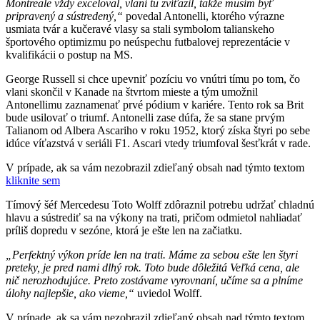
Montreale vždy exceloval, vlani tu zvíťazil, takže musím byť
pripravený a sústredený,“
povedal Antonelli, ktorého výrazne
usmiata tvár a kučeravé vlasy sa stali symbolom talianskeho
športového optimizmu po neúspechu futbalovej reprezentácie v
kvalifikácii o postup na MS.
George Russell si chce upevniť pozíciu vo vnútri tímu po tom, čo
vlani skončil v Kanade na štvrtom mieste a tým umožnil
Antonellimu zaznamenať prvé pódium v kariére. Tento rok sa Brit
bude usilovať o triumf. Antonelli zase dúfa, že sa stane prvým
Talianom od Albera Ascariho v roku 1952, ktorý získa štyri po sebe
idúce víťazstvá v seriáli F1. Ascari vtedy triumfoval šesťkrát v rade.
V prípade, ak sa vám nezobrazil zdieľaný obsah nad týmto textom
kliknite sem
Tímový šéf Mercedesu Toto Wolff zdôraznil potrebu udržať chladnú
hlavu a sústrediť sa na výkony na trati, pričom odmietol nahliadať
príliš dopredu v sezóne, ktorá je ešte len na začiatku.
„Perfektný výkon príde len na trati. Máme za sebou ešte len štyri
preteky, je pred nami dlhý rok. Toto bude dôležitá Veľká cena, ale
nič nerozhodujúce. Preto zostávame vyrovnaní, učíme sa a plníme
úlohy najlepšie, ako vieme,“
uviedol Wolff.
V prípade, ak sa vám nezobrazil zdieľaný obsah nad týmto textom