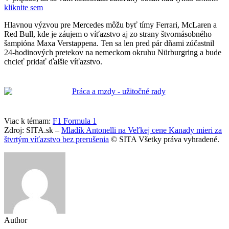
kliknite sem
Hlavnou výzvou pre Mercedes môžu byť tímy Ferrari, McLaren a
Red Bull, kde je záujem o víťazstvo aj zo strany štvornásobného
šampióna Maxa Verstappena. Ten sa len pred pár dňami zúčastnil
24-hodinových pretekov na nemeckom okruhu Nürburgring a bude
chcieť pridať ďalšie víťazstvo.
Viac k témam:
F1 Formula 1
Zdroj: SITA.sk –
Mladík Antonelli na Veľkej cene Kanady mieri za
štvrtým víťazstvo bez prerušenia
© SITA Všetky práva vyhradené.
Author