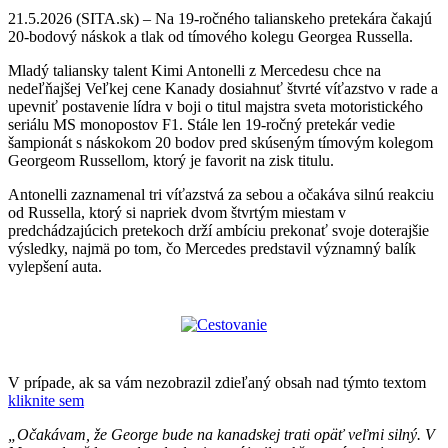
21.5.2026 (SITA.sk) – Na 19-ročného talianskeho pretekára čakajú
20-bodový náskok a tlak od tímového kolegu Georgea Russella.
Mladý taliansky talent Kimi Antonelli z Mercedesu chce na
nedeľňajšej Veľkej cene Kanady dosiahnuť štvrté víťazstvo v rade a
upevniť postavenie lídra v boji o titul majstra sveta motoristického
seriálu MS monopostov F1. Stále len 19-ročný pretekár vedie
šampionát s náskokom 20 bodov pred skúseným tímovým kolegom
Georgeom Russellom, ktorý je favorit na zisk titulu.
Antonelli zaznamenal tri víťazstvá za sebou a očakáva silnú reakciu
od Russella, ktorý si napriek dvom štvrtým miestam v
predchádzajúcich pretekoch drží ambíciu prekonať svoje doterajšie
výsledky, najmä po tom, čo Mercedes predstavil významný balík
vylepšení auta.
V prípade, ak sa vám nezobrazil zdieľaný obsah nad týmto textom
kliknite sem
„Očakávam, že George bude na kanadskej trati opäť veľmi silný. V