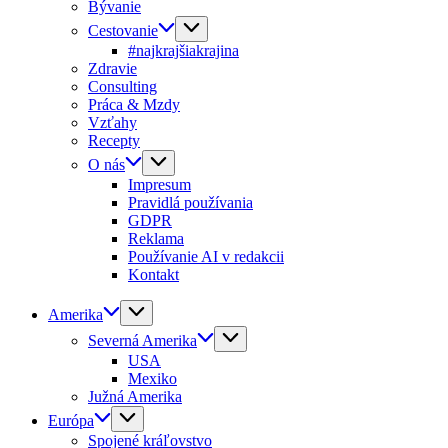
Bývanie
Cestovanie
#najkrajšiakrajina
Zdravie
Consulting
Práca & Mzdy
Vzťahy
Recepty
O nás
Impresum
Pravidlá používania
GDPR
Reklama
Používanie AI v redakcii
Kontakt
Amerika
Severná Amerika
USA
Mexiko
Južná Amerika
Európa
Spojené kráľovstvo