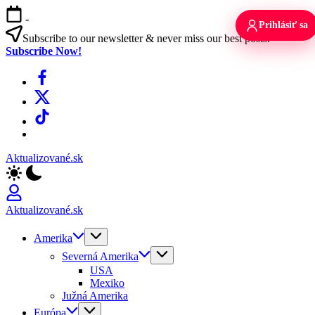
Skip
-
to
Prihlásiť sa
content
Subscribe to our newsletter & never miss our best posts.
Subscribe Now!
Facebook
X
TikTok
WhatsApp
Aktualizované.sk
Aktualizované.sk
Amerika
Severná Amerika
USA
Mexiko
Južná Amerika
Európa