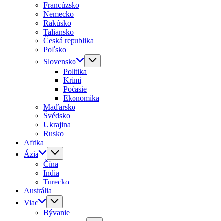
Francúzsko
Nemecko
Rakúsko
Taliansko
Česká republika
Poľsko
Slovensko
Politika
Krimi
Počasie
Ekonomika
Maďarsko
Švédsko
Ukrajina
Rusko
Afrika
Ázia
Čína
India
Turecko
Austrália
Viac
Bývanie