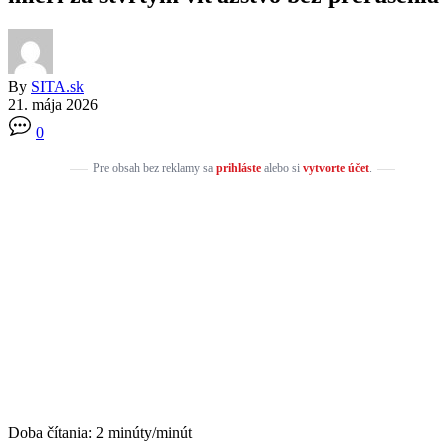
By
SITA.sk
21. mája 2026
0
Pre obsah bez reklamy sa
prihláste
alebo si
vytvorte účet
.
Doba čítania:
2
minúty/minút