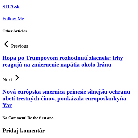
SITA.sk
Follow Me
Other Articles
Previous
Ropa po Trumpovom rozhodnutí zlacnela: trhy
reagujú na zmiernenie napätia okolo Iránu
Next
Nová európska smernica prinesie silnejšiu ochranu
obetí trestných činov, poukázala europoslankyňa
Yar
No Comment! Be the first one.
Pridaj komentár