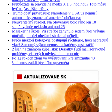
Prebúdzate sa pravidelne medzi 3. a 5. hodinou? Toto môžu
byť najčastejšie príčiny
Trump opäť pritvrdzuje: Narodenie v USA už nemusí
automaticky znamenať americké občianstvo
Neuveriteľný rozdiel. Na Slovensku bolo ráno len 10
stupňov, inde nekleslo ani pod 25
Masaker na škole: Pri streľbe zahynulo sedem ľudí vrátane
útočníka, medzi obeťami sú deti aj učitelia
Prečo niektorí kolegovia postupujú rýchlejšie, hoci nepracujú
viac? Samotný výkon nemusí na kariérny rast stačiť
Zásah na známom kúpalisku: Desiatky ľudí mali zdravotné
problémy, viacerých odviezli do nemocníc
Po 12 rokoch zlom vo vyšetrovaní: Pre zmiznutie 43
študentov zatkli bývalého guvernéra