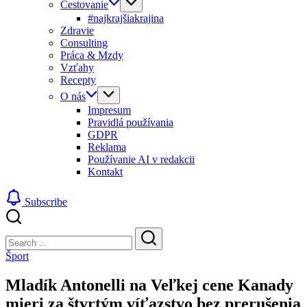
Cestovanie
#najkrajšiakrajina
Zdravie
Consulting
Práca & Mzdy
Vzťahy
Recepty
O nás
Impresum
Pravidlá používania
GDPR
Reklama
Používanie AI v redakcii
Kontakt
Subscribe
Close
Search
Search
Šport
Mladík Antonelli na Veľkej cene Kanady
mieri za štvrtým víťazstvo bez prerušenia