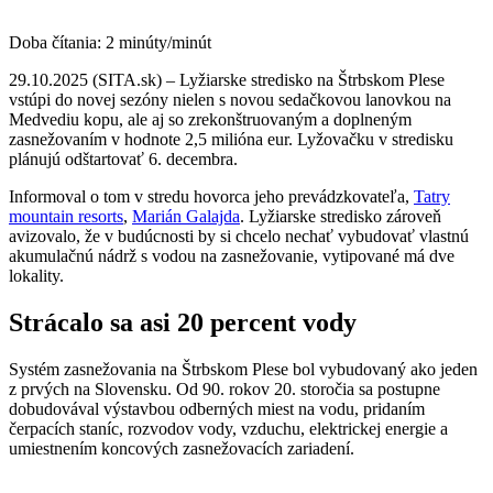
Doba čítania:
2
minúty/minút
29.10.2025 (SITA.sk) – Lyžiarske stredisko na Štrbskom Plese
vstúpi do novej sezóny nielen s novou sedačkovou lanovkou na
Medvediu kopu, ale aj so zrekonštruovaným a doplneným
zasnežovaním v hodnote 2,5 milióna eur. Lyžovačku v stredisku
plánujú odštartovať 6. decembra.
Informoval o tom v stredu hovorca jeho prevádzkovateľa,
Tatry
mountain resorts
,
Marián Galajda
. Lyžiarske stredisko zároveň
avizovalo, že v budúcnosti by si chcelo nechať vybudovať vlastnú
akumulačnú nádrž s vodou na zasnežovanie, vytipované má dve
lokality.
Strácalo sa asi 20 percent vody
Systém zasnežovania na Štrbskom Plese bol vybudovaný ako jeden
z prvých na Slovensku. Od 90. rokov 20. storočia sa postupne
dobudovával výstavbou odberných miest na vodu, pridaním
čerpacích staníc, rozvodov vody, vzduchu, elektrickej energie a
umiestnením koncových zasnežovacích zariadení.