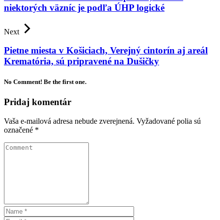
niektorých väzníc je podľa ÚHP logické
Next
Pietne miesta v Košiciach, Verejný cintorín aj areál
Krematória, sú pripravené na Dušičky
No Comment! Be the first one.
Pridaj komentár
Vaša e-mailová adresa nebude zverejnená.
Vyžadované polia sú
označené
*