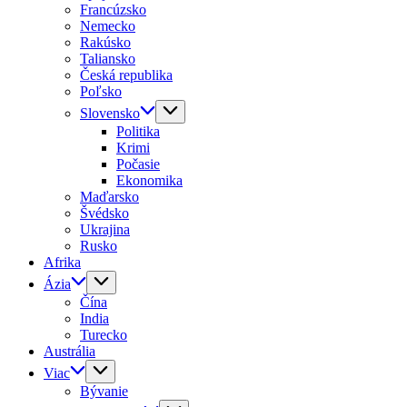
Francúzsko
Nemecko
Rakúsko
Taliansko
Česká republika
Poľsko
Slovensko
Politika
Krimi
Počasie
Ekonomika
Maďarsko
Švédsko
Ukrajina
Rusko
Afrika
Ázia
Čína
India
Turecko
Austrália
Viac
Bývanie