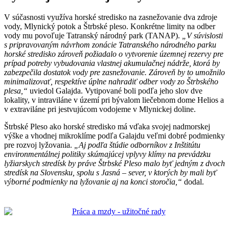
V súčasnosti využíva horské stredisko na zasnežovanie dva zdroje
vody, Mlynický potok a Štrbské pleso. Konkrétne limity na odber
vody mu povoľuje Tatranský národný park (TANAP).
„V súvislosti
s pripravovaným návrhom zonácie Tatranského národného parku
horské stredisko zároveň požiadalo o vytvorenie územnej rezervy pre
prípad potreby vybudovania vlastnej akumulačnej nádrže, ktorá by
zabezpečila dostatok vody pre zasnežovanie. Zároveň by to umožnilo
minimalizovať, respektíve úplne nahradiť odber vody zo Štrbského
plesa,“
uviedol Galajda. Vytipované boli podľa jeho slov dve
lokality, v intraviláne v území pri bývalom liečebnom dome Helios a
v extraviláne pri jestvujúcom vodojeme v Mlynickej doline.
Štrbské Pleso ako horské stredisko má vďaka svojej nadmorskej
výške a vhodnej mikroklíme podľa Galajdu veľmi dobré podmienky
pre rozvoj lyžovania.
„Aj podľa štúdie odborníkov z Inštitútu
environmentálnej politiky skúmajúcej vplyvy klímy na prevádzku
lyžiarskych stredísk by práve Štrbské Pleso malo byť jedným z dvoch
stredísk na Slovensku, spolu s Jasná – sever, v ktorých by mali byť
výborné podmienky na lyžovanie aj na konci storočia,“
dodal.