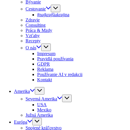
Bývanie
Cestovanie
#najkrajšiakrajina
Zdravie
Consulting
Práca & Mzdy
Vzťahy
Recepty
O nás
Impresum
Pravidlá používania
GDPR
Reklama
Používanie AI v redakcii
Kontakt
Amerika
Severná Amerika
USA
Mexiko
Južná Amerika
Európa
Spojené kráľovstvo