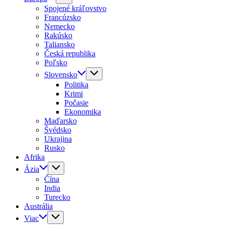
Spojené kráľovstvo
Francúzsko
Nemecko
Rakúsko
Taliansko
Česká republika
Poľsko
Slovensko
Politika
Krimi
Počasie
Ekonomika
Maďarsko
Švédsko
Ukrajina
Rusko
Afrika
Ázia
Čína
India
Turecko
Austrália
Viac