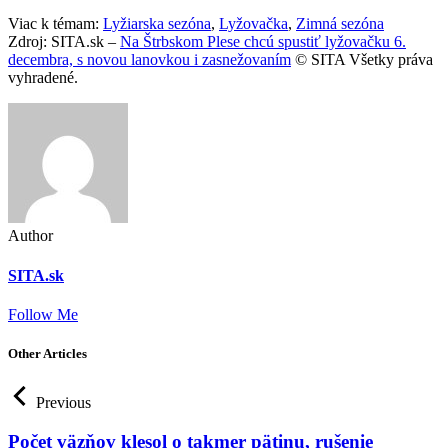
Viac k témam:
Lyžiarska sezóna
,
Lyžovačka
,
Zimná sezóna
Zdroj: SITA.sk –
Na Štrbskom Plese chcú spustiť lyžovačku 6.
decembra, s novou lanovkou i zasnežovaním
© SITA Všetky práva
vyhradené.
Author
SITA.sk
Follow Me
Other Articles
Previous
Počet väzňov klesol o takmer pätinu, rušenie