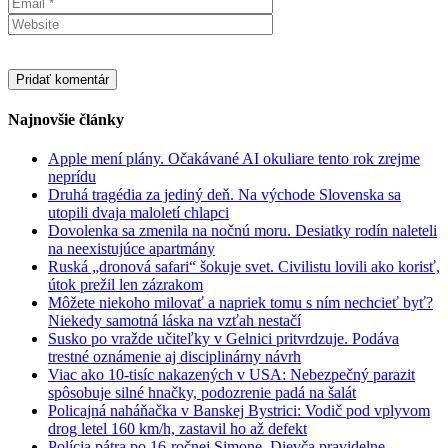
Najnovšie články
Apple mení plány. Očakávané AI okuliare tento rok zrejme
neprídu
Druhá tragédia za jediný deň. Na východe Slovenska sa
utopili dvaja maloletí chlapci
Dovolenka sa zmenila na nočnú moru. Desiatky rodín naleteli
na neexistujúce apartmány
Ruská „dronová safari“ šokuje svet. Civilistu lovili ako korisť,
útok prežil len zázrakom
Môžete niekoho milovať a napriek tomu s ním nechcieť byť?
Niekedy samotná láska na vzťah nestačí
Susko po vražde učiteľky v Gelnici pritvrdzuje. Podáva
trestné oznámenie aj disciplinárny návrh
Viac ako 10-tisíc nakazených v USA: Nebezpečný parazit
spôsobuje silné hnačky, podozrenie padá na šalát
Policajná naháňačka v Banskej Bystrici: Vodič pod vplyvom
drog letel 160 km/h, zastavil ho až defekt
Polícia pátra po 16-ročnej Simone. Dievča pravidelne