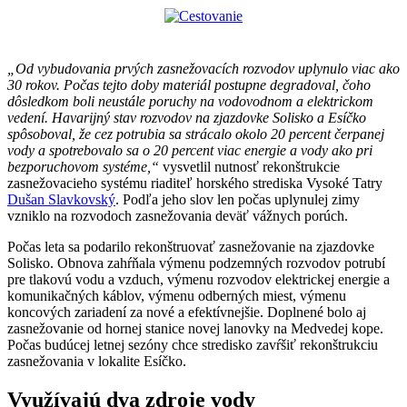
„Od vybudovania prvých zasnežovacích rozvodov uplynulo viac ako
30 rokov. Počas tejto doby materiál postupne degradoval, čoho
dôsledkom boli neustále poruchy na vodovodnom a elektrickom
vedení. Havarijný stav rozvodov na zjazdovke Solisko a Esíčko
spôsoboval, že cez potrubia sa strácalo okolo 20 percent čerpanej
vody a spotrebovalo sa o 20 percent viac energie a vody ako pri
bezporuchovom systéme,“
vysvetlil nutnosť rekonštrukcie
zasnežovacieho systému riaditeľ horského strediska Vysoké Tatry
Dušan Slavkovský
. Podľa jeho slov len počas uplynulej zimy
vzniklo na rozvodoch zasnežovania deväť vážnych porúch.
Počas leta sa podarilo rekonštruovať zasnežovanie na zjazdovke
Solisko. Obnova zahŕňala výmenu podzemných rozvodov potrubí
pre tlakovú vodu a vzduch, výmenu rozvodov elektrickej energie a
komunikačných káblov, výmenu odberných miest, výmenu
koncových zariadení za nové a efektívnejšie. Doplnené bolo aj
zasnežovanie od hornej stanice novej lanovky na Medvedej kope.
Počas budúcej letnej sezóny chce stredisko zavŕšiť rekonštrukciu
zasnežovania v lokalite Esíčko.
Využívajú dva zdroje vody