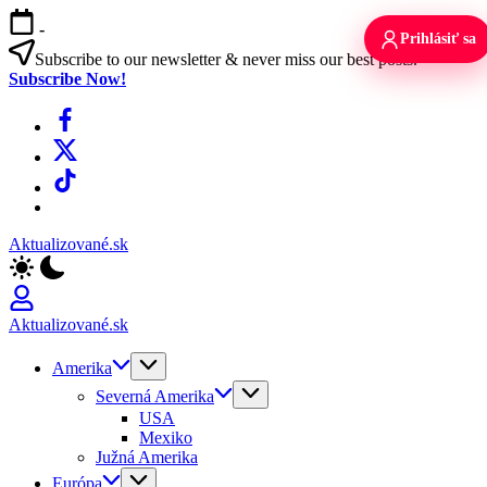
Skip
-
to
Prihlásiť sa
content
Subscribe to our newsletter & never miss our best posts.
Subscribe Now!
Facebook
X
TikTok
WhatsApp
Aktualizované.sk
Aktualizované.sk
Amerika
Severná Amerika
USA
Mexiko
Južná Amerika
Európa