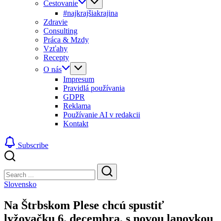
Cestovanie
#najkrajšiakrajina
Zdravie
Consulting
Práca & Mzdy
Vzťahy
Recepty
O nás
Impresum
Pravidlá používania
GDPR
Reklama
Používanie AI v redakcii
Kontakt
Subscribe
Close
Search
Search
Slovensko
Na Štrbskom Plese chcú spustiť
lyžovačku 6. decembra, s novou lanovkou