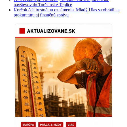
navštevovalo Turčianske Teplice
Korčok čelí trestnému oznámeniu. Mladý Hlas sa obrátil na
prokuratúru aj finančnú správu