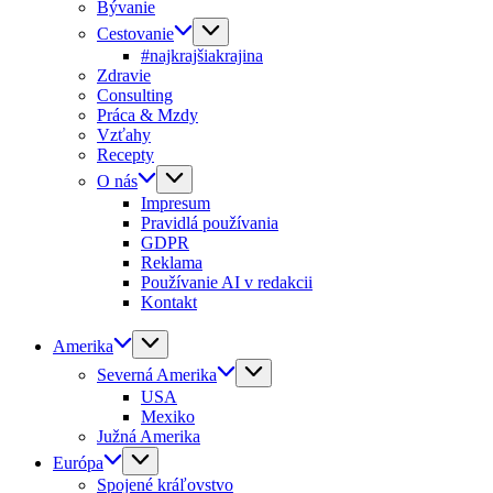
Bývanie
Cestovanie
#najkrajšiakrajina
Zdravie
Consulting
Práca & Mzdy
Vzťahy
Recepty
O nás
Impresum
Pravidlá používania
GDPR
Reklama
Používanie AI v redakcii
Kontakt
Amerika
Severná Amerika
USA
Mexiko
Južná Amerika
Európa
Spojené kráľovstvo