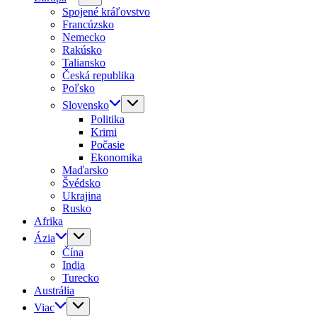
Spojené kráľovstvo
Francúzsko
Nemecko
Rakúsko
Taliansko
Česká republika
Poľsko
Slovensko
Politika
Krimi
Počasie
Ekonomika
Maďarsko
Švédsko
Ukrajina
Rusko
Afrika
Ázia
Čína
India
Turecko
Austrália
Viac