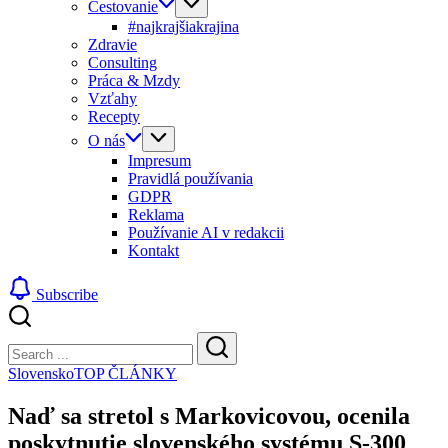
Cestovanie
#najkrajšiakrajina
Zdravie
Consulting
Práca & Mzdy
Vzťahy
Recepty
O nás
Impresum
Pravidlá používania
GDPR
Reklama
Používanie AI v redakcii
Kontakt
Subscribe
Close
Search
Search
Slovensko
TOP ČLÁNKY
Naď sa stretol s Markovicovou, ocenila
poskytnutie slovenského systému S-300