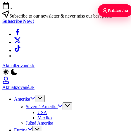
Skip
-
to
Prihlásiť sa
content
Subscribe to our newsletter & never miss our best posts.
Subscribe Now!
Facebook
X
TikTok
WhatsApp
Aktualizované.sk
Aktualizované.sk
Amerika
Severná Amerika
USA
Mexiko
Južná Amerika
Európa