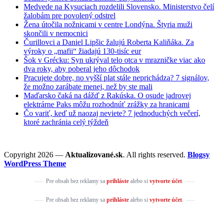
Medvede na Kysuciach rozdelili Slovensko. Ministerstvo čelí
žalobám pre povolený odstrel
Žena útočila nožnicami v centre Londýna. Štyria muži
skončili v nemocnici
Čurillovci a Daniel Lipšic žalujú Roberta Kaliňáka. Za
výroky o „mafii“ žiadajú 130-tisíc eur
Šok v Grécku: Syn ukrýval telo otca v mrazničke viac ako
dva roky, aby poberal jeho dôchodok
Pracujete dobre, no vyšší plat stále neprichádza? 7 signálov,
že možno zarábate menej, než by ste mali
Maďarsko čaká na dážď z Rakúska. O osude jadrovej
elektrárne Paks môžu rozhodnúť zrážky za hranicami
Čo variť, keď už naozaj neviete? 7 jednoduchých večerí,
ktoré zachránia celý týždeň
Copyright 2026 —
Aktualizované.sk
. All rights reserved.
Blogsy
WordPress Theme
Pre obsah bez reklamy sa
prihláste
alebo si
vytvorte účet
.