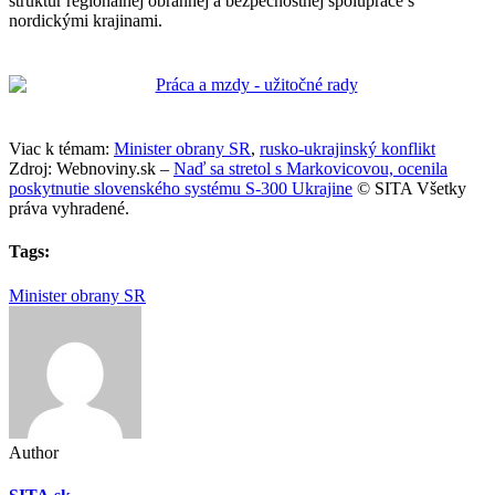
štruktúr regionálnej obrannej a bezpečnostnej spolupráce s
nordickými krajinami.
Viac k témam:
Minister obrany SR
,
rusko-ukrajinský konflikt
Zdroj: Webnoviny.sk –
Naď sa stretol s Markovicovou, ocenila
poskytnutie slovenského systému S-300 Ukrajine
© SITA Všetky
práva vyhradené.
Tags:
Minister obrany SR
Author