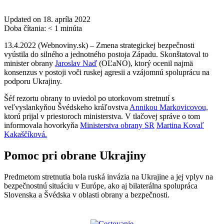
Updated on 18. apríla 2022
Doba čítania:
< 1
minúta
13.4.2022 (Webnoviny.sk) – Zmena strategickej bezpečnosti
vyústila do silného a jednotného postoja Západu. Skonštatoval to
minister obrany
Jaroslav Naď
(OĽaNO), ktorý ocenil najmä
konsenzus v postoji voči ruskej agresii a vzájomnú spoluprácu na
podporu Ukrajiny.
Šéf rezortu obrany to uviedol po utorkovom stretnutí s
veľvyslankyňou Švédskeho kráľovstva
Annikou Markovicovou,
ktorú prijal v priestoroch ministerstva. V tlačovej správe o tom
informovala hovorkyňa
Ministerstva obrany SR
Martina Kovaľ
Kakaščíková.
Pomoc pri obrane Ukrajiny
Predmetom stretnutia bola ruská invázia na Ukrajine a jej vplyv na
bezpečnostnú situáciu v Európe, ako aj bilaterálna spolupráca
Slovenska a Švédska v oblasti obrany a bezpečnosti.