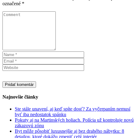
označené
*
Najnovšie články
Ste stále unavení, aj keď spíte dosť? Za vyčerpaním nemusí
byť iba nedostatok spánku
Pokuty aj na Martinských holiach. Polícia už kontroluje novú
zákazovú zónu
Byt môže pôsobiť luxusnejšie aj bez drahého nábytku: 8
detailov, ktoré dokážu zmeniť celý interiér