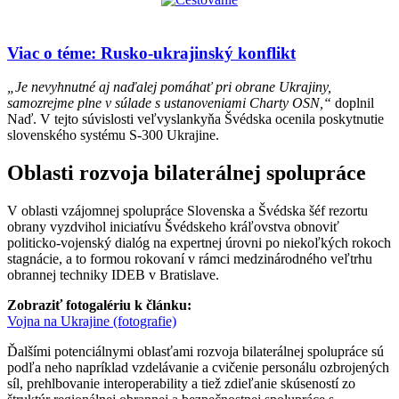
Viac o téme: Rusko-ukrajinský konflikt
„Je nevyhnutné aj naďalej pomáhať pri obrane Ukrajiny,
samozrejme plne v súlade s ustanoveniami Charty OSN,“
doplnil
Naď. V tejto súvislosti veľvyslankyňa Švédska ocenila poskytnutie
slovenského systému S-300 Ukrajine.
Oblasti rozvoja bilaterálnej spolupráce
V oblasti vzájomnej spolupráce Slovenska a Švédska šéf rezortu
obrany vyzdvihol iniciatívu Švédskeho kráľovstva obnoviť
politicko-vojenský dialóg na expertnej úrovni po niekoľkých rokoch
stagnácie, a to formou rokovaní v rámci medzinárodného veľtrhu
obrannej techniky IDEB v Bratislave.
Zobraziť fotogalériu k článku:
Vojna na Ukrajine (fotografie)
Ďalšími potenciálnymi oblasťami rozvoja bilaterálnej spolupráce sú
podľa neho napríklad vzdelávanie a cvičenie personálu ozbrojených
síl, prehlbovanie interoperability a tiež zdieľanie skúseností zo