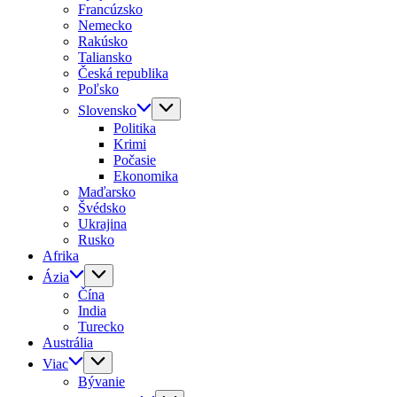
Francúzsko
Nemecko
Rakúsko
Taliansko
Česká republika
Poľsko
Slovensko
Politika
Krimi
Počasie
Ekonomika
Maďarsko
Švédsko
Ukrajina
Rusko
Afrika
Ázia
Čína
India
Turecko
Austrália
Viac
Bývanie