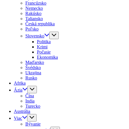
Francúzsko
Nemecko
Rakúsko
Taliansko
Česká republika
Poľsko
Slovensko
Politika
Krimi
Počasie
Ekonomika
Maďarsko
Švédsko
Ukrajina
Rusko
Afrika
Ázia
Čína
India
Turecko
Austrália
Viac
Bývanie