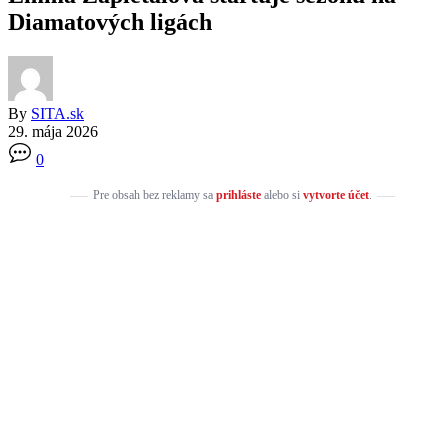
Diamatových ligách
By
SITA.sk
29. mája 2026
0
Pre obsah bez reklamy sa
prihláste
alebo si
vytvorte účet
.