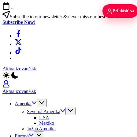
Skip
-
to
Prihlásiť sa
content
Subscribe to our newsletter & never miss our best posts.
Subscribe Now!
Facebook
X
TikTok
WhatsApp
Aktualizované.sk
Aktualizované.sk
Amerika
Severná Amerika
USA
Mexiko
Južná Amerika
Európa