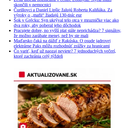
skončili v nemocnici
Čurillovci a Daniel Lipšic žalujú Roberta Kaliňáka. Za
výroky o „mafii“ žiadajú 130-tisíc eur
Šok v Grécku: Syn ukrýval telo otca v mrazničke viac ako
dva roky, aby poberal jeho dôchodok
Pracujete dobre, no vyšší plat stále neprichádza? 7 signálov,
že možno zarábate menej, než by ste mali
Maďarsko čaká na dážď z Rakúska. O osude jadrovej
elektrárne Paks môžu rozhodnúť zrážky za hranicami
Čo variť, keď už naozaj neviete? 7 jednoduchých večerí,
ktoré zachránia celý týždeň