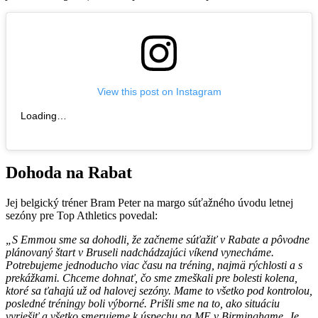
View this post on Instagram
Loading…
Dohoda na Rabat
Jej belgický tréner Bram Peter na margo súťažného úvodu letnej
sezóny pre Top Athletics povedal:
„S Emmou sme sa dohodli, že začneme súťažiť v Rabate a pôvodne
plánovaný štart v Bruseli nadchádzajúci víkend vynecháme.
Potrebujeme jednoducho viac času na tréning, najmä rýchlosti a s
prekážkami. Chceme dohnať, čo sme zmeškali pre bolesti kolena,
ktoré sa ťahajú už od halovej sezóny. Mame to všetko pod kontrolou,
posledné tréningy boli výborné. Prišli sme na to, ako situáciu
vyriešiť a všetko smerujeme k úspechu na ME v Birminghame. Je