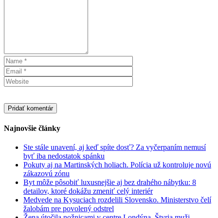
Najnovšie články
Ste stále unavení, aj keď spíte dosť? Za vyčerpaním nemusí
byť iba nedostatok spánku
Pokuty aj na Martinských holiach. Polícia už kontroluje novú
zákazovú zónu
Byt môže pôsobiť luxusnejšie aj bez drahého nábytku: 8
detailov, ktoré dokážu zmeniť celý interiér
Medvede na Kysuciach rozdelili Slovensko. Ministerstvo čelí
žalobám pre povolený odstrel
Žena útočila nožnicami v centre Londýna. Štyria muži