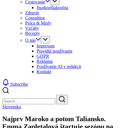
Cestovanie
#najkrajšiakrajina
Zdravie
Consulting
Práca & Mzdy
Vzťahy
Recepty
O nás
Impresum
Pravidlá používania
GDPR
Reklama
Používanie AI v redakcii
Kontakt
Subscribe
Close
Search
Search
Slovensko
Najprv Maroko a potom Taliansko.
Emma Zapletalová štartuje sezónu na