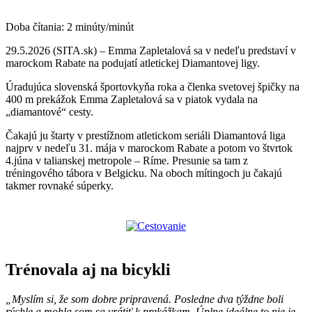
Doba čítania:
2
minúty/minút
29.5.2026 (SITA.sk) – Emma Zapletalová sa v nedeľu predstaví v
marockom Rabate na podujatí atletickej Diamantovej ligy.
Úradujúca slovenská športovkyňa roka a členka svetovej špičky na
400 m prekážok Emma Zapletalová sa v piatok vydala na
„diamantové“ cesty.
Čakajú ju štarty v prestížnom atletickom seriáli Diamantová liga
najprv v nedeľu 31. mája v marockom Rabate a potom vo štvrtok
4.júna v talianskej metropole – Ríme. Presunie sa tam z
tréningového tábora v Belgicku. Na oboch mítingoch ju čakajú
takmer rovnaké súperky.
Trénovala aj na bicykli
„Myslím si, že som dobre pripravená. Posledne dva týždne boli
rýchle a mohla som sa vrátiť k prekážkam. Úplne ideálne to nie je,