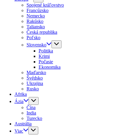
Spojené kráľovstvo
Francúzsko
Nemecko
Rakúsko
Taliansko
Česká republika
Poľsko
Slovensko
Politika
Krimi
Počasie
Ekonomika
Maďarsko
Švédsko
Ukrajina
Rusko
Afrika
Ázia
Čína
India
Turecko
Austrália
Viac