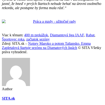
jasné, že hneď v prvých štartoch nebude behať na úrovni osobného
rekordu, ale postupne by forma mala rásť.“
Viac k témam:
400 m prekážok
,
Diamantová liga IAAF
,
Rabat
,
Športovec roka
,
začiatok sezóny
Zdroj: SITA.sk –
Najprv Maroko a potom Taliansko. Emma
Zapletalová štartuje sezónu na Diamatových ligách
© SITA Všetky
práva vyhradené.
Author
SITA.sk