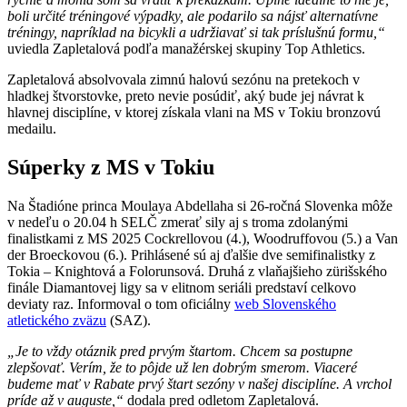
boli určité tréningové výpadky, ale podarilo sa nájsť alternatívne
tréningy, napríklad na bicykli a udržiavať si tak príslušnú formu,“
uviedla Zapletalová podľa manažérskej skupiny Top Athletics.
Zapletalová absolvovala zimnú halovú sezónu na pretekoch v
hladkej štvorstovke, preto nevie posúdiť, aký bude jej návrat k
hlavnej disciplíne, v ktorej získala vlani na MS v Tokiu bronzovú
medailu.
Súperky z MS v Tokiu
Na Štadióne princa Moulaya Abdellaha si 26-ročná Slovenka môže
v nedeľu o 20.04 h SELČ zmerať sily aj s troma zdolanými
finalistkami z MS 2025 Cockrellovou (4.), Woodruffovou (5.) a Van
der Broeckovou (6.). Prihlásené sú aj ďalšie dve semifinalistky z
Tokia – Knightová a Folorunsová. Druhá z vlaňajšieho zürišského
finále Diamantovej ligy sa v elitnom seriáli predstaví celkovo
deviaty raz. Informoval o tom oficiálny
web Slovenského
atletického zväzu
(SAZ).
„Je to vždy otáznik pred prvým štartom. Chcem sa postupne
zlepšovať. Verím, že to pôjde už len dobrým smerom. Viaceré
budeme mať v Rabate prvý štart sezóny v našej disciplíne. A vrchol
príde až v auguste,“
dodala pred odletom Zapletalová.