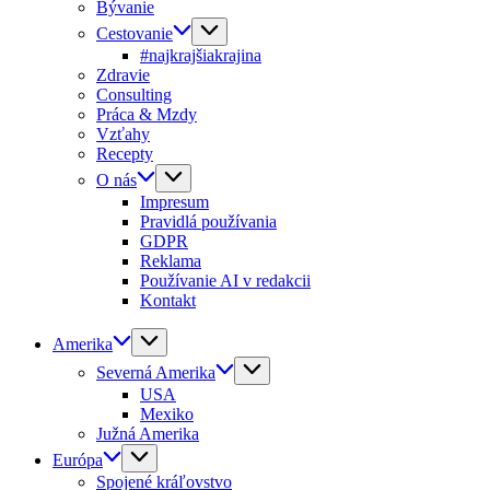
Bývanie
Cestovanie
#najkrajšiakrajina
Zdravie
Consulting
Práca & Mzdy
Vzťahy
Recepty
O nás
Impresum
Pravidlá používania
GDPR
Reklama
Používanie AI v redakcii
Kontakt
Amerika
Severná Amerika
USA
Mexiko
Južná Amerika
Európa
Spojené kráľovstvo