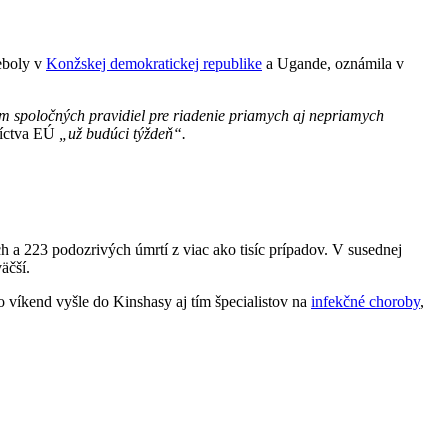
eboly v
Konžskej demokratickej republike
a Ugande, oznámila v
m spoločných pravidiel pre riadenie priamych aj nepriamych
níctva EÚ
„už budúci týždeň“.
 a 223 podozrivých úmrtí z viac ako tisíc prípadov. V susednej
äčší.
to víkend vyšle do Kinshasy aj tím špecialistov na
infekčné choroby
,