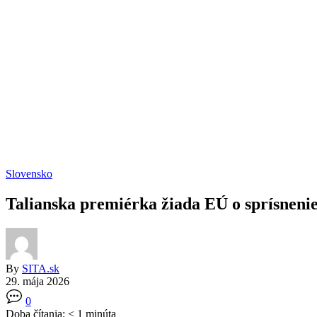
Slovensko
Talianska premiérka žiada EÚ o sprísnenie
By
SITA.sk
29. mája 2026
0
Doba čítania:
< 1
minúta