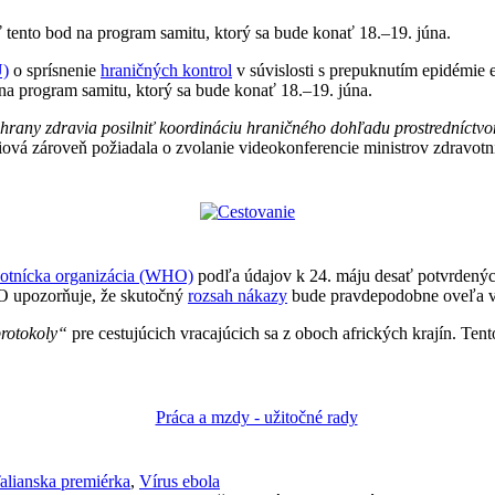
 tento bod na program samitu, ktorý sa bude konať 18.–19. júna.
Ú)
o sprísnenie
hraničných kontrol
v súvislosti s prepuknutím epidémie 
 na program samitu, ktorý sa bude konať 18.–19. júna.
hrany zdravia posilniť koordináciu hraničného dohľadu prostredníctvo
iová zároveň požiadala o zvolanie videokonferencie ministrov zdravot
votnícka organizácia (WHO)
podľa údajov k 24. máju desať potvrdených
HO upozorňuje, že skutočný
rozsah nákazy
bude pravdepodobne oveľa v
protokoly“
pre cestujúcich vracajúcich sa z oboch afrických krajín. Ten
alianska premiérka
,
Vírus ebola