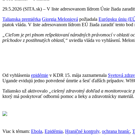
29.5.2026 (SITA.sk) – V liste adresovanom lídrom Únie žiada zaradiť
Talianska premiérka
Giorgia Meloniová
požiadala
Európsku úniu (E
piatok vláda. V liste adresovanom lídrom EÚ žiada zaradiť tento bod
„Cieľom je pri plnom rešpektovaní národných právomocí v oblasti oc
príchodov z postihnutých oblastí,“
uviedla vláda vo vyhlásení. Melon
Od vyhlásenia
epidémie
v KDR 15. mája zaznamenala
Svetová zdra
Ugande evidujú jedno potvrdené úmrtie a šesť ďalších prípadov. W
Taliansko už aktivovalo
„cielený zdravotný dohľad a monitorovacie 
ktorý má poskytovať odbornú pomoc a lieky a zdravotnícky materiál.
Viac k témam:
Ebola
,
Epidémia
,
Hraničné kontroly
,
ochrana hraníc
,
T