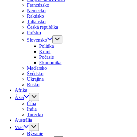
Francúzsko
Nemecko
Rakúsko
Taliansko
Česká republika
Poľsko
Slovensko
Politika
Krimi
Počasie
Ekonomika
Maďarsko
Švédsko
Ukrajina
Rusko
Afrika
Ázia
Čína
India
Turecko
Austrália
Viac
Bývanie