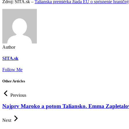
Zdroj: SITA.sk –
Talianska premiérka žiada EÚ o sprísnenie hraničný
Author
SITA.sk
Follow Me
Other Articles
Previous
Najprv Maroko a potom Taliansko. Emma Zapletalová
Next