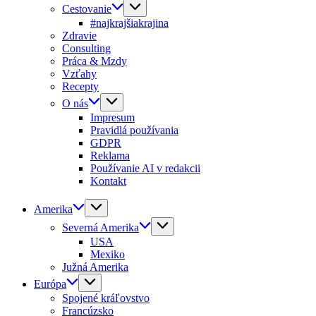
Cestovanie
#najkrajšiakrajina
Zdravie
Consulting
Práca & Mzdy
Vzťahy
Recepty
O nás
Impresum
Pravidlá používania
GDPR
Reklama
Používanie AI v redakcii
Kontakt
Amerika
Severná Amerika
USA
Mexiko
Južná Amerika
Európa
Spojené kráľovstvo
Francúzsko