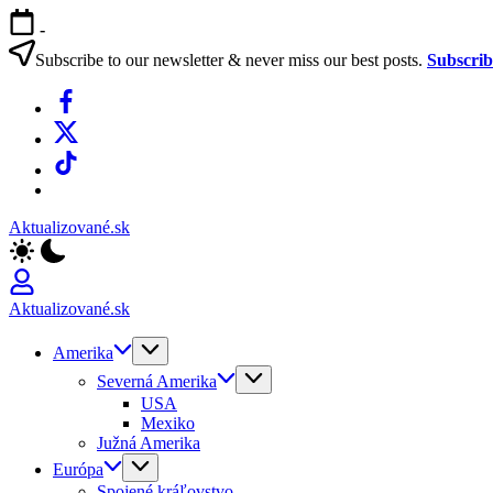
Skip
-
to
content
Subscribe to our newsletter & never miss our best posts.
Subscri
Facebook
X
TikTok
WhatsApp
Aktualizované.sk
Aktualizované.sk
Amerika
Severná Amerika
USA
Mexiko
Južná Amerika
Európa
Spojené kráľovstvo