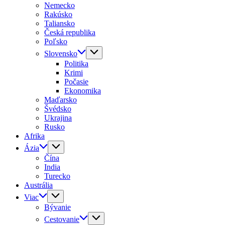
Nemecko
Rakúsko
Taliansko
Česká republika
Poľsko
Slovensko
Politika
Krimi
Počasie
Ekonomika
Maďarsko
Švédsko
Ukrajina
Rusko
Afrika
Ázia
Čína
India
Turecko
Austrália
Viac
Bývanie
Cestovanie