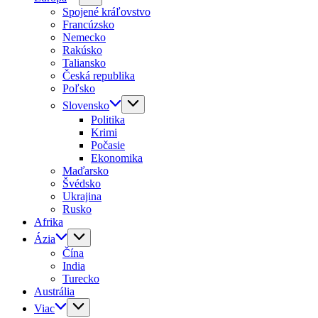
Spojené kráľovstvo
Francúzsko
Nemecko
Rakúsko
Taliansko
Česká republika
Poľsko
Slovensko
Politika
Krimi
Počasie
Ekonomika
Maďarsko
Švédsko
Ukrajina
Rusko
Afrika
Ázia
Čína
India
Turecko
Austrália
Viac