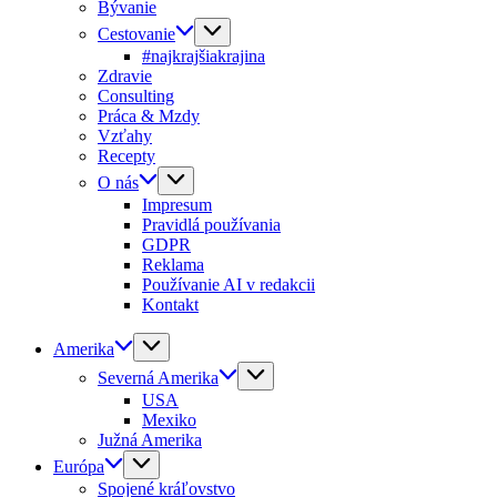
Bývanie
Cestovanie
#najkrajšiakrajina
Zdravie
Consulting
Práca & Mzdy
Vzťahy
Recepty
O nás
Impresum
Pravidlá používania
GDPR
Reklama
Používanie AI v redakcii
Kontakt
Amerika
Severná Amerika
USA
Mexiko
Južná Amerika
Európa
Spojené kráľovstvo