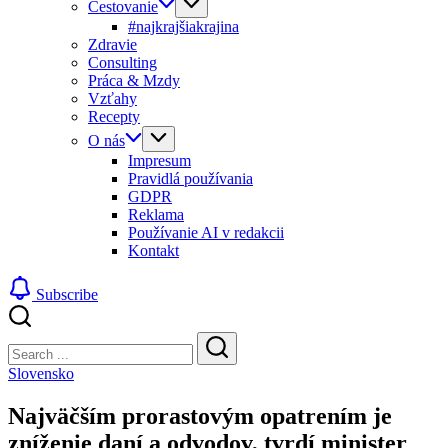
Cestovanie
#najkrajšiakrajina
Zdravie
Consulting
Práca & Mzdy
Vzťahy
Recepty
O nás
Impresum
Pravidlá používania
GDPR
Reklama
Používanie AI v redakcii
Kontakt
Subscribe
Close
Search
Search
Slovensko
Najväčším prorastovým opatrením je
zníženie daní a odvodov, tvrdí minister