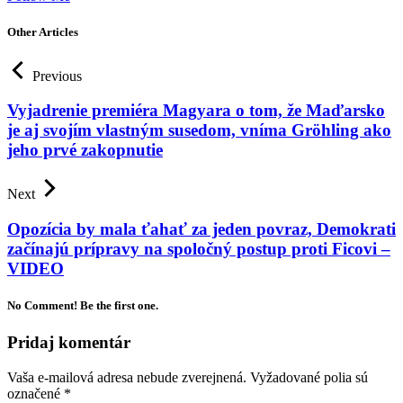
Other Articles
Previous
Vyjadrenie premiéra Magyara o tom, že Maďarsko
je aj svojím vlastným susedom, vníma Gröhling ako
jeho prvé zakopnutie
Next
Opozícia by mala ťahať za jeden povraz, Demokrati
začínajú prípravy na spoločný postup proti Ficovi –
VIDEO
No Comment! Be the first one.
Pridaj komentár
Vaša e-mailová adresa nebude zverejnená.
Vyžadované polia sú
označené
*