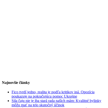
Najnovšie články
Fico tvrdí jedno, realita je podľa kritikov iná. Opozícia
poukazuje na pokračujúcu pomoc Ukrajine
Sila čaju nie je iba stará rada našich mám: Kvalitné bylinky
môžu mať na telo skutočný účinok