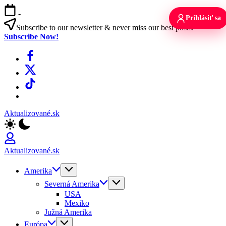
Skip
-
to
Prihlásiť sa
content
Subscribe to our newsletter & never miss our best posts.
Subscribe Now!
Facebook
X
TikTok
WhatsApp
Aktualizované.sk
Aktualizované.sk
Amerika
Severná Amerika
USA
Mexiko
Južná Amerika
Európa