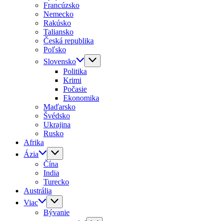
Francúzsko
Nemecko
Rakúsko
Taliansko
Česká republika
Poľsko
Slovensko
Politika
Krimi
Počasie
Ekonomika
Maďarsko
Švédsko
Ukrajina
Rusko
Afrika
Ázia
Čína
India
Turecko
Austrália
Viac
Bývanie