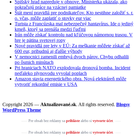
Spišský hrad napreduje v obnove. Ministerka ukázala, ako
pokračujú práce na vzácnej pamiatke
Štát mení pravidlá pre podnikateľov. Kto nestihne založiť s. r.
o. včas, môže zaplatiť o stovky eur viac
Turista z Francúzska mal nebezpečný hantavírus. Ide o jediný
kmeň, ktorý sa prenáša medzi ľuďmi
Irán môže získať kontrolu nad kľúčovou námornou trasou. V
hre je pätina svetovej ropy
Nové pravidlá pre lety v EÚ: Za meškanie môžete získať až
600 eur, pribudnú aj ďalšie výhody
V nemocnici zamenili embryá dvoch párov. Chybu odhalili
po ôsmich minútach
Pri hraniciach NATO explodovala dronová bomba. Incident
neďaleko plynovodu vyvolal poplach
Amazon stavia energetického obra. Nová elektráreň môže
vytvoriť rekordné emisie v USA
Copyright 2026 —
Aktualizované.sk
. All rights reserved.
Blogsy
WordPress Theme
Pre obsah bez reklamy sa
prihláste
alebo si
vytvorte účet
.