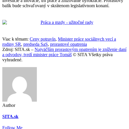
investície a inovácie, trh práce a znižovanie byrokracie. Prorastový
balík bude schvaľovaný v skrátenom legislatívnom konaní.
Viac k témam:
Ceny potravín
,
Minister práce sociálnych vecí a
rodiny SR
,
predseda SaS
,
prorastové opatrenia
Zdroj: SITA.sk –
Najväčším prorastovým opatrením je zníženie daní
a odvodov, tvrdí minister práce Tomáš
© SITA Všetky práva
vyhradené.
Author
SITA.sk
Follow Me