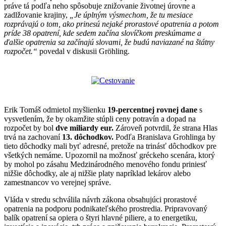
práve tá podľa neho spôsobuje znižovanie životnej úrovne a
zadlžovanie krajiny,
„Je úplným výsmechom, že tu mesiace
rozprávajú o tom, ako prinesú nejaké prorastové opatrenia a potom
príde 38 opatrení, kde sedem začína slovíčkom preskúmame a
ďalšie opatrenia sa začínajú slovami, že budú naviazané na štátny
rozpočet.“
povedal v diskusii Gröhling.
Erik Tomáš odmietol myšlienku
19-percentnej rovnej dane
s
vysvetlením, že by okamžite stúpli ceny potravín a dopad na
rozpočet by bol
dve miliardy eur.
Zároveň potvrdil, že strana Hlas
trvá na zachovaní
13. dôchodkov.
Podľa Branislava Grohlinga by
tieto dôchodky mali byť adresné, pretože na trinásť dôchodkov pre
všetkých nemáme. Upozornil na možnosť gréckeho scenára, ktorý
by mohol po zásahu Medzinárodného menového fondu priniesť
nižšie dôchodky, ale aj nižšie platy napríklad lekárov alebo
zamestnancov vo verejnej správe.
Vláda v stredu schválila návrh zákona obsahujúci prorastové
opatrenia na podporu podnikateľského prostredia. Pripravovaný
balík opatrení sa opiera o štyri hlavné piliere, a to energetiku,