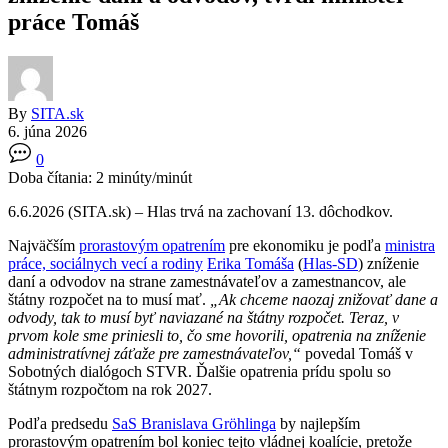
práce Tomáš
By
SITA.sk
6. júna 2026
0
Doba čítania:
2
minúty/minút
6.6.2026 (SITA.sk) – Hlas trvá na zachovaní 13. dôchodkov.
Najväčším
prorastovým opatrením
pre ekonomiku je podľa
ministra
práce, sociálnych vecí a rodiny
Erika Tomáša
(
Hlas-SD
) zníženie
daní a odvodov na strane zamestnávateľov a zamestnancov, ale
štátny rozpočet na to musí mať.
„Ak chceme naozaj znižovať dane a
odvody, tak to musí byť naviazané na štátny rozpočet. Teraz, v
prvom kole sme priniesli to, čo sme hovorili, opatrenia na zníženie
administratívnej záťaže pre zamestnávateľov,“
povedal Tomáš v
Sobotných dialógoch STVR. Ďalšie opatrenia prídu spolu so
štátnym rozpočtom na rok 2027.
Podľa predsedu
SaS
Branislava Gröhlinga
by najlepším
prorastovým opatrením bol koniec tejto vládnej koalície, pretože