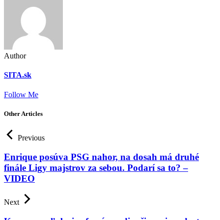
Author
SITA.sk
Follow Me
Other Articles
Previous
Enrique posúva PSG nahor, na dosah má druhé
finále Ligy majstrov za sebou. Podarí sa to? –
VIDEO
Next