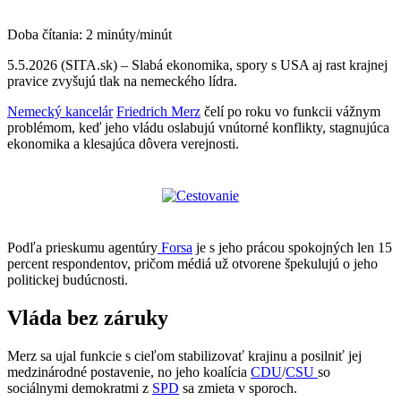
Doba čítania:
2
minúty/minút
5.5.2026 (SITA.sk) – Slabá ekonomika, spory s USA aj rast krajnej
pravice zvyšujú tlak na nemeckého lídra.
Nemecký kancelár
Friedrich Merz
čelí po roku vo funkcii vážnym
problémom, keď jeho vládu oslabujú vnútorné konflikty, stagnujúca
ekonomika a klesajúca dôvera verejnosti.
Podľa prieskumu agentúry
Forsa
je s jeho prácou spokojných len 15
percent respondentov, pričom médiá už otvorene špekulujú o jeho
politickej budúcnosti.
Vláda bez záruky
Merz sa ujal funkcie s cieľom stabilizovať krajinu a posilniť jej
medzinárodné postavenie, no jeho koalícia
CDU
/
CSU
so
sociálnymi demokratmi z
SPD
sa zmieta v sporoch.