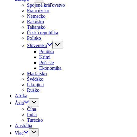
Spojené kráľovstvo
Francúzsko
Nemecko
Rakúsko
Taliansko
Česká republika
Poľsko
Slovensko
Politika
Krimi
Počasie
Ekonomika
Maďarsko
Švédsko
Ukrajina
Rusko
Afrika
Ázia
Čína
India
Turecko
Austrália
Viac