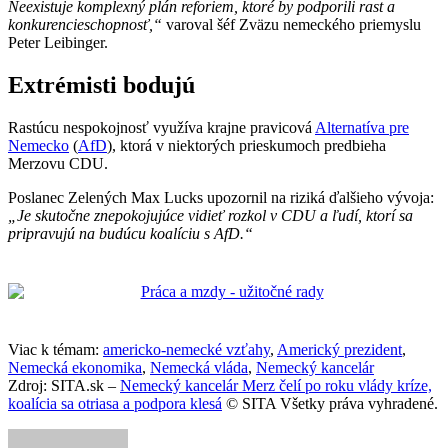
Neexistuje komplexný plán reforiem, ktoré by podporili rast a
konkurencieschopnosť,“
varoval šéf Zväzu nemeckého priemyslu
Peter Leibinger.
Extrémisti bodujú
Rastúcu nespokojnosť využíva krajne pravicová
Alternatíva pre
Nemecko
(
AfD
), ktorá v niektorých prieskumoch predbieha
Merzovu CDU.
Poslanec Zelených Max Lucks upozornil na riziká ďalšieho vývoja:
„Je skutočne znepokojujúce vidieť rozkol v CDU a ľudí, ktorí sa
pripravujú na budúcu koalíciu s AfD.“
Viac k témam:
americko-nemecké vzťahy
,
Americký prezident
,
Nemecká ekonomika
,
Nemecká vláda
,
Nemecký kancelár
Zdroj: SITA.sk –
Nemecký kancelár Merz čelí po roku vlády kríze,
koalícia sa otriasa a podpora klesá
© SITA Všetky práva vyhradené.