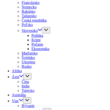
Francúzsko
Nemecko
Rakúsko
Taliansko
Česká republika
Poľsko
Slovensko
Politika
Krimi
Počasie
Ekonomika
Maďarsko
Švédsko
Ukrajina
Rusko
Afrika
Ázia
Čína
India
Turecko
Austrália
Viac
Bývanie