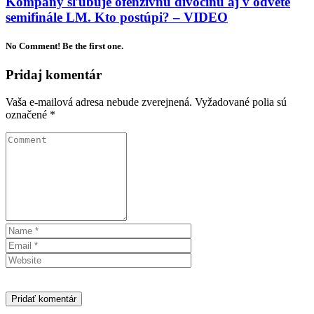
Kompany sľubuje ofenzívnu divočinu aj v odvete
semifinále LM. Kto postúpi? – VIDEO
No Comment! Be the first one.
Pridaj komentár
Vaša e-mailová adresa nebude zverejnená.
Vyžadované polia sú
označené
*