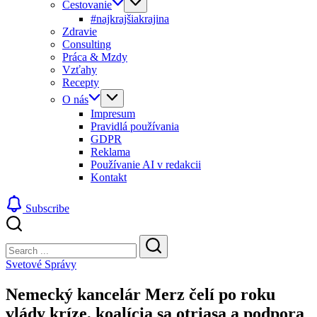
Cestovanie
#najkrajšiakrajina
Zdravie
Consulting
Práca & Mzdy
Vzťahy
Recepty
O nás
Impresum
Pravidlá používania
GDPR
Reklama
Používanie AI v redakcii
Kontakt
Subscribe
Close
Search
Search
Svetové Správy
Nemecký kancelár Merz čelí po roku
vlády kríze, koalícia sa otriasa a podpora