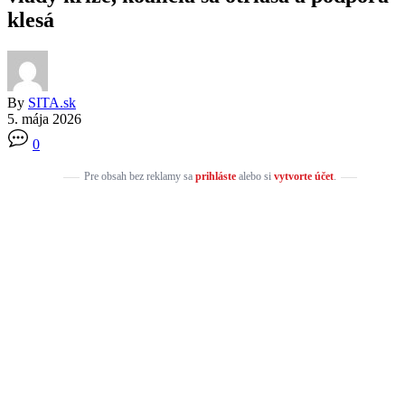
klesá
By
SITA.sk
5. mája 2026
0
Pre obsah bez reklamy sa
prihláste
alebo si
vytvorte účet
.