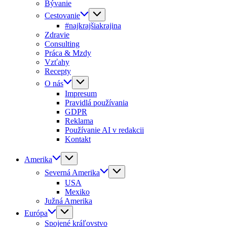
Bývanie
Cestovanie
#najkrajšiakrajina
Zdravie
Consulting
Práca & Mzdy
Vzťahy
Recepty
O nás
Impresum
Pravidlá používania
GDPR
Reklama
Používanie AI v redakcii
Kontakt
Amerika
Severná Amerika
USA
Mexiko
Južná Amerika
Európa
Spojené kráľovstvo