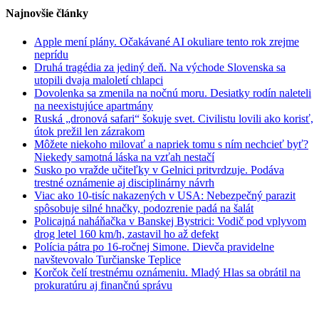
Najnovšie články
Apple mení plány. Očakávané AI okuliare tento rok zrejme
neprídu
Druhá tragédia za jediný deň. Na východe Slovenska sa
utopili dvaja maloletí chlapci
Dovolenka sa zmenila na nočnú moru. Desiatky rodín naleteli
na neexistujúce apartmány
Ruská „dronová safari“ šokuje svet. Civilistu lovili ako korisť,
útok prežil len zázrakom
Môžete niekoho milovať a napriek tomu s ním nechcieť byť?
Niekedy samotná láska na vzťah nestačí
Susko po vražde učiteľky v Gelnici pritvrdzuje. Podáva
trestné oznámenie aj disciplinárny návrh
Viac ako 10-tisíc nakazených v USA: Nebezpečný parazit
spôsobuje silné hnačky, podozrenie padá na šalát
Policajná naháňačka v Banskej Bystrici: Vodič pod vplyvom
drog letel 160 km/h, zastavil ho až defekt
Polícia pátra po 16-ročnej Simone. Dievča pravidelne
navštevovalo Turčianske Teplice
Korčok čelí trestnému oznámeniu. Mladý Hlas sa obrátil na
prokuratúru aj finančnú správu