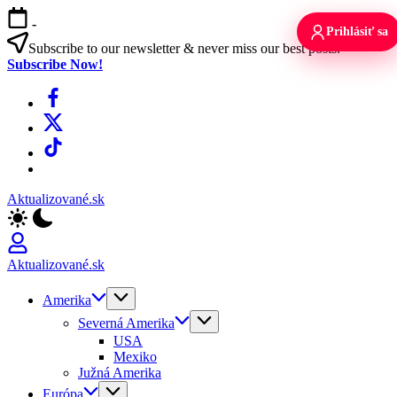
Skip
-
to
Prihlásiť sa
content
Subscribe to our newsletter & never miss our best posts.
Subscribe Now!
Facebook
X
TikTok
WhatsApp
Aktualizované.sk
Aktualizované.sk
Amerika
Severná Amerika
USA
Mexiko
Južná Amerika
Európa