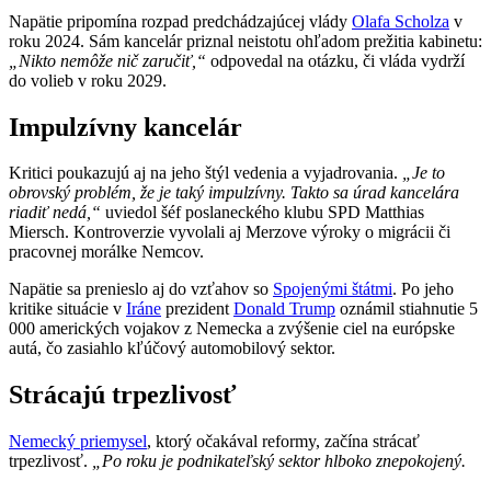
Napätie pripomína rozpad predchádzajúcej vlády
Olafa Scholza
v
roku 2024. Sám kancelár priznal neistotu ohľadom prežitia kabinetu:
„Nikto nemôže nič zaručiť,“
odpovedal na otázku, či vláda vydrží
do volieb v roku 2029.
Impulzívny kancelár
Kritici poukazujú aj na jeho štýl vedenia a vyjadrovania.
„Je to
obrovský problém, že je taký impulzívny. Takto sa úrad kancelára
riadiť nedá,“
uviedol šéf poslaneckého klubu SPD Matthias
Miersch. Kontroverzie vyvolali aj Merzove výroky o migrácii či
pracovnej morálke Nemcov.
Napätie sa prenieslo aj do vzťahov so
Spojenými štátmi
. Po jeho
kritike situácie v
Iráne
prezident
Donald Trump
oznámil stiahnutie 5
000 amerických vojakov z Nemecka a zvýšenie ciel na európske
autá, čo zasiahlo kľúčový automobilový sektor.
Strácajú trpezlivosť
Nemecký priemysel
, ktorý očakával reformy, začína strácať
trpezlivosť.
„Po roku je podnikateľský sektor hlboko znepokojený.