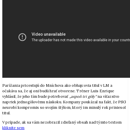
Parížania pricestujú do Mníchova ako obhajcovia titul v LM a
očakáva sa, že aj oni budú hrať otvorene. Tréner Luis Enrique
vyhlásil, že jeho tím bude potrebovať
„aspoň tri góly“
na víťazstvo
napriek jednogólovému náskoku. Kompany poukázal na fakt, že PSG
neurobí kompromis so svojím štýlom, ktorý im minulý rok priniesol
titul.
V prípade, ak sa vám nezobrazil zdieľaný obsah nad týmto textom
kliknite sem