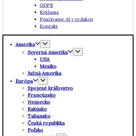
GDPR
Reklama
Používanie AI v redakcii
Kontakt
Amerika
Severná Amerika
USA
Mexiko
Južná Amerika
Európa
Spojené kráľovstvo
Francúzsko
Nemecko
Rakúsko
Taliansko
Česká republika
Poľsko