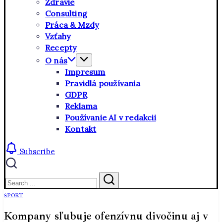
Zdravie
Consulting
Práca & Mzdy
Vzťahy
Recepty
O nás
Impresum
Pravidlá používania
GDPR
Reklama
Používanie AI v redakcii
Kontakt
Subscribe
Close
Search
Search
ŠPORT
Kompany sľubuje ofenzívnu divočinu aj v