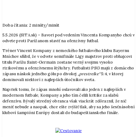
Doba čítania:
2
minúty/minút
5.5.2026 (SITA.sk) – Bavori pod vedením Vincenta Kompanyho chcú v
odvete proti Parížanom staviť na ofenzívny futbal.
Tréner Vincent Kompany z nemeckého futbalového klubu Bayernu
Mníchov sľúbil, že v odvete semifinále Ligy majstrov proti obhajcovi
titulu Parížu Saint-Germain zostane verný svojmu vysoko
rizikovému a ofenzívnemu štýlu hry. Futbalisti PSG majú z domáceho
zápasu náskok jedného gólu po divokej
„prestrelke“
5:4, v ktorej
dominovali niektorí z najlepších útočníkov sveta.
Napriek tomu, že zápas mnohí oslavovali ako jeden z najlepších v
modernom futbale, Kompany a jeho tím čelili kritike za slabú
defenzívu. Bývalý stredný obranca však viackrát zdôraznil, že nič
meniť nebude a naopak, chce ešte zvýšiť tlak, aby sa jeho šesťnásobní
kluboví šampióni Európy dostali do budapeštianskeho finále.