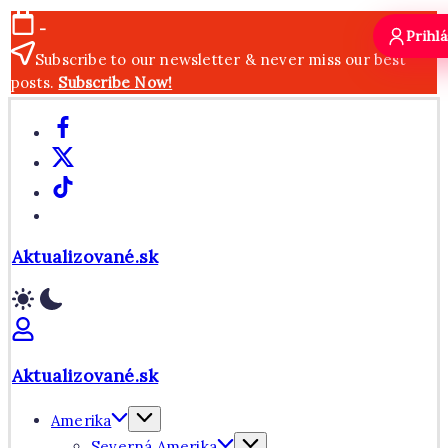
Skip
-
Prihlá
to
Subscribe to our newsletter & never miss our best
content
posts.
Subscribe Now!
Facebook
X
TikTok
WhatsApp
Aktualizované.sk
Aktualizované.sk
Amerika
Severná Amerika