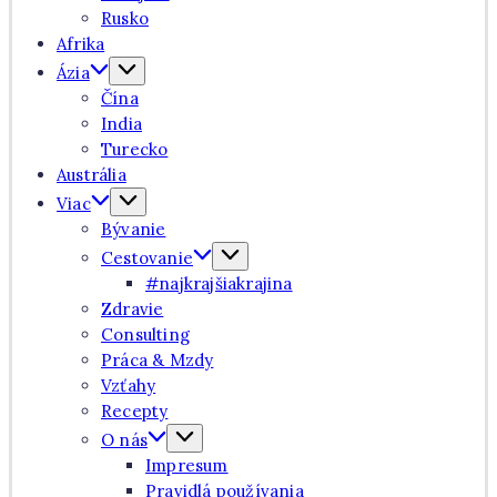
Rusko
Afrika
Ázia
Čína
India
Turecko
Austrália
Viac
Bývanie
Cestovanie
#najkrajšiakrajina
Zdravie
Consulting
Práca & Mzdy
Vzťahy
Recepty
O nás
Impresum
Pravidlá používania