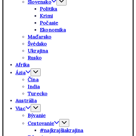
Slovensko
Politika
Krimi
Počasie
Ekonomika
Maďarsko
Švédsko
Ukrajina
Rusko
Afrika
Ázia
Čína
India
Turecko
Austrália
Viac
Bývanie
Cestovanie
#najkrajšiakrajina