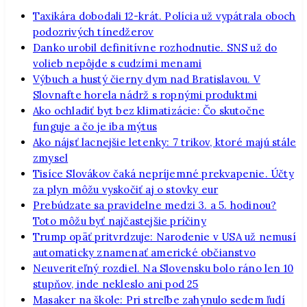
Taxikára dobodali 12-krát. Polícia už vypátrala oboch
podozrivých tínedžerov
Danko urobil definitívne rozhodnutie. SNS už do
volieb nepôjde s cudzími menami
Výbuch a hustý čierny dym nad Bratislavou. V
Slovnafte horela nádrž s ropnými produktmi
Ako ochladiť byt bez klimatizácie: Čo skutočne
funguje a čo je iba mýtus
Ako nájsť lacnejšie letenky: 7 trikov, ktoré majú stále
zmysel
Tisíce Slovákov čaká nepríjemné prekvapenie. Účty
za plyn môžu vyskočiť aj o stovky eur
Prebúdzate sa pravidelne medzi 3. a 5. hodinou?
Toto môžu byť najčastejšie príčiny
Trump opäť pritvrdzuje: Narodenie v USA už nemusí
automaticky znamenať americké občianstvo
Neuveriteľný rozdiel. Na Slovensku bolo ráno len 10
stupňov, inde nekleslo ani pod 25
Masaker na škole: Pri streľbe zahynulo sedem ľudí