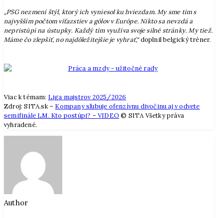
„PSG nezmení štýl, ktorý ich vyniesol ku hviezdam. My sme tím s
najvyšším počtom víťazstiev a gólov v Európe. Nikto sa nevzdá a
nepristúpi na ústupky. Každý tím využíva svoje silné stránky. My tiež.
Máme čo zlepšiť, no najdôležitejšie je vyhrať,“
doplnil belgický tréner.
Viac k témam:
Liga majstrov 2025/2026
Zdroj: SITA.sk –
Kompany sľubuje ofenzívnu divočinu aj v odvete
semifinále LM. Kto postúpi? – VIDEO
© SITA Všetky práva
vyhradené.
Author