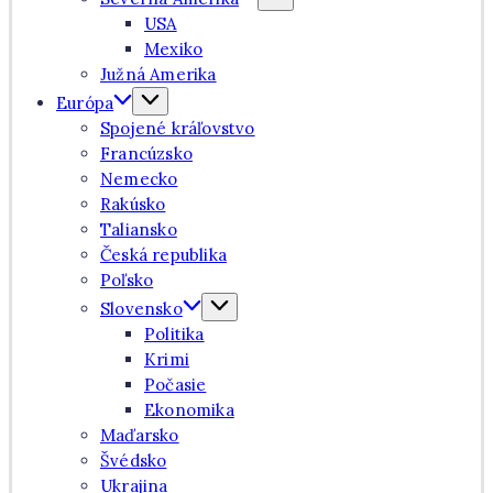
USA
Mexiko
Južná Amerika
Európa
Spojené kráľovstvo
Francúzsko
Nemecko
Rakúsko
Taliansko
Česká republika
Poľsko
Slovensko
Politika
Krimi
Počasie
Ekonomika
Maďarsko
Švédsko
Ukrajina