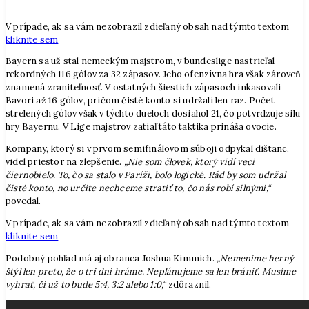
V prípade, ak sa vám nezobrazil zdieľaný obsah nad týmto textom
kliknite sem
Bayern sa už stal nemeckým majstrom, v bundeslige nastrieľal
rekordných 116 gólov za 32 zápasov. Jeho ofenzívna hra však zároveň
znamená zraniteľnosť. V ostatných šiestich zápasoch inkasovali
Bavori až 16 gólov, pričom čisté konto si udržali len raz. Počet
strelených gólov však v týchto dueloch dosiahol 21, čo potvrdzuje silu
hry Bayernu. V Lige majstrov zatiaľ táto taktika prináša ovocie.
Kompany, ktorý si v prvom semifinálovom súboji odpykal dištanc,
videl priestor na zlepšenie.
„Nie som človek, ktorý vidí veci
čiernobielo. To, čo sa stalo v Paríži, bolo logické. Rád by som udržal
čisté konto, no určite nechceme stratiť to, čo nás robí silnými,“
povedal.
V prípade, ak sa vám nezobrazil zdieľaný obsah nad týmto textom
kliknite sem
Podobný pohľad má aj obranca Joshua Kimmich.
„Nemeníme herný
štýl len preto, že o tri dni hráme. Neplánujeme sa len brániť. Musíme
vyhrať, či už to bude 5:4, 3:2 alebo 1:0,“
zdôraznil.