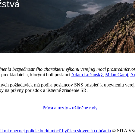
lnenia bezpečnostného charakteru výkonu verejnej moci prostredníctvo
 predkladatelia, ktorými boli poslanci
Adam Lučanský
,
Milan Garaj
,
An
čných požiadaviek má podľa poslancov SNS prispieť k upevneniu vere
by na právny poriadok a ústavné zriadenie SR.
šníkmi obecnej polície budú môcť byť len slovenskí občania
© SITA Všet