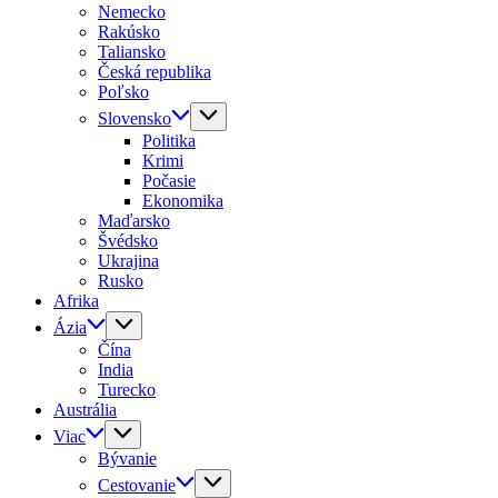
Nemecko
Rakúsko
Taliansko
Česká republika
Poľsko
Slovensko
Politika
Krimi
Počasie
Ekonomika
Maďarsko
Švédsko
Ukrajina
Rusko
Afrika
Ázia
Čína
India
Turecko
Austrália
Viac
Bývanie
Cestovanie