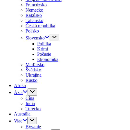
Francúzsko
Nemecko
Rakúsko
Taliansko
Česká republika
Poľsko
Slovensko
Politika
Krimi
Počasie
Ekonomika
Maďarsko
Švédsko
Ukrajina
Rusko
Afrika
Ázia
Čína
India
Turecko
Austrália
Viac
Bývanie