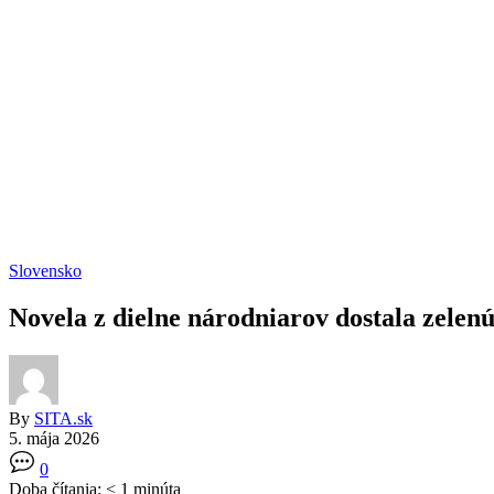
Slovensko
Novela z dielne národniarov dostala zelenú
By
SITA.sk
5. mája 2026
0
Doba čítania:
< 1
minúta