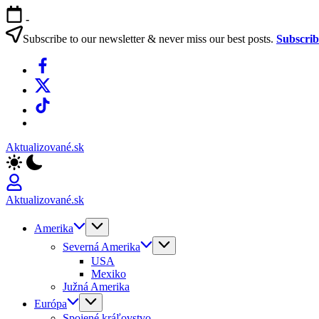
Skip
-
to
content
Subscribe to our newsletter & never miss our best posts.
Subscri
Facebook
X
TikTok
WhatsApp
Aktualizované.sk
Aktualizované.sk
Amerika
Severná Amerika
USA
Mexiko
Južná Amerika
Európa
Spojené kráľovstvo