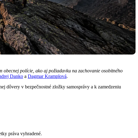
m obecnej polície, ako aj požiadavku na zachovanie osobitného
drej Danko
a
Dagmar Kramplová
.
jnej dôvery v bezpečnostné zložky samosprávy a k zamedzeniu
ky práva vyhradené.