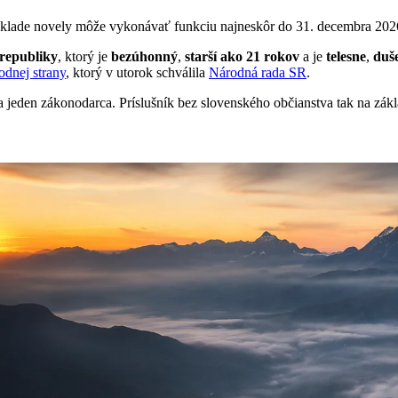
základe novely môže vykonávať funkciu najneskôr do 31. decembra 202
 republiky
, ktorý je
bezúhonný
,
starší ako 21 rokov
a je
telesne
,
duš
odnej strany
, ktorý v utorok schválila
Národná rada SR
.
sa jeden zákonodarca. Príslušník bez slovenského občianstva tak na z