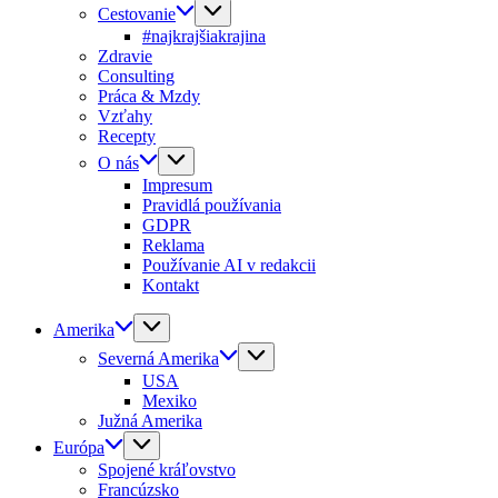
Cestovanie
#najkrajšiakrajina
Zdravie
Consulting
Práca & Mzdy
Vzťahy
Recepty
O nás
Impresum
Pravidlá používania
GDPR
Reklama
Používanie AI v redakcii
Kontakt
Amerika
Severná Amerika
USA
Mexiko
Južná Amerika
Európa
Spojené kráľovstvo
Francúzsko