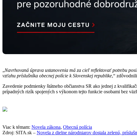
„
Navrhovaná úprava ustanovenia má za cieľ reflektovať potrebu posi
vzťahu príslušníka obecnej polície k Slovenskej republike
,“ zdôvodnili
Zavedenie podmienky štátneho občianstva SR ako jednej z kvalifika
prípadných rizík spojených s výkonom tejto funkcie osobami bez väz
Viac k témam:
Novela zákona
,
Obecná polícia
Zdroj: SITA.sk –
Novela z dielne národniarov dostala zelenú, príslu