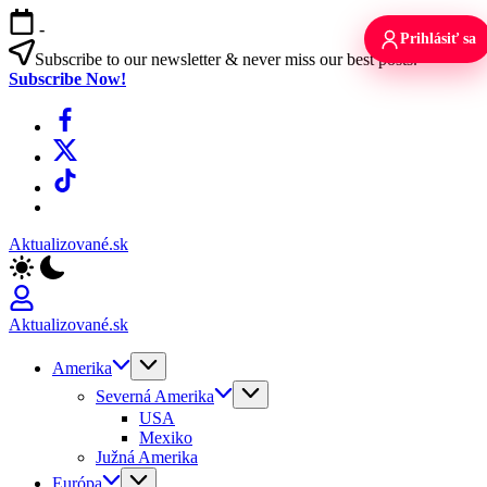
Skip
-
to
Prihlásiť sa
content
Subscribe to our newsletter & never miss our best posts.
Subscribe Now!
Facebook
X
TikTok
WhatsApp
Aktualizované.sk
Aktualizované.sk
Amerika
Severná Amerika
USA
Mexiko
Južná Amerika
Európa