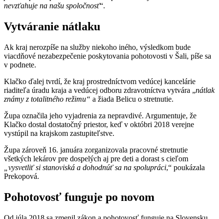
nevzťahuje na našu spoločnosť
“.
Vytváranie nátlaku
Ak kraj nerozpíše na služby niekoho iného, výsledkom bude
viacdňové nezabezpečenie poskytovania pohotovosti v Šali, píše sa
v podnete.
Klačko ďalej tvrdí, že kraj prostredníctvom vedúcej kancelárie
riaditeľa úradu kraja a vedúcej odboru zdravotníctva vytvára „
nátlak
známy z totalitného režimu“
a žiada Belicu o stretnutie.
Župa označila jeho vyjadrenia za nepravdivé. Argumentuje, že
Klačko dostal dostatočný priestor, keď v októbri 2018 verejne
vystúpil na krajskom zastupiteľstve.
Župa zároveň 16. januára zorganizovala pracovné stretnutie
všetkých lekárov pre dospelých aj pre deti a dorast s cieľom
„vysvetliť si stanoviská a dohodnúť sa na spolupráci
,“ poukázala
Prekopová.
Pohotovosť funguje po novom
Od júla 2018 sa zmenil zákon a pohotovosť funguje na Slovensku