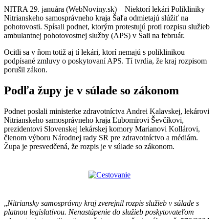
NITRA 29. januára (WebNoviny.sk) – Niektorí lekári Polikliniky
Nitrianskeho samosprávneho kraja Šaľa odmietajú slúžiť na
pohotovosti. Spísali podnet, ktorým protestujú proti rozpisu služieb
ambulantnej pohotovostnej služby (APS) v Šali na február.
Ocitli sa v ňom totiž aj tí lekári, ktorí nemajú s poliklinikou
podpísané zmluvy o poskytovaní APS. Tí tvrdia, že kraj rozpisom
porušil zákon.
Podľa župy je v súlade so zákonom
Podnet poslali ministerke zdravotníctva Andrei Kalavskej, lekárovi
Nitrianskeho samosprávneho kraja Ľubomírovi Ševčíkovi,
prezidentovi Slovenskej lekárskej komory Marianovi Kollárovi,
členom výboru Národnej rady SR pre zdravotníctvo a médiám.
Župa je presvedčená, že rozpis je v súlade so zákonom.
„
Nitriansky samosprávny kraj zverejnil rozpis služieb v súlade s
platnou legislatívou. Nenastúpenie do služieb poskytovateľom