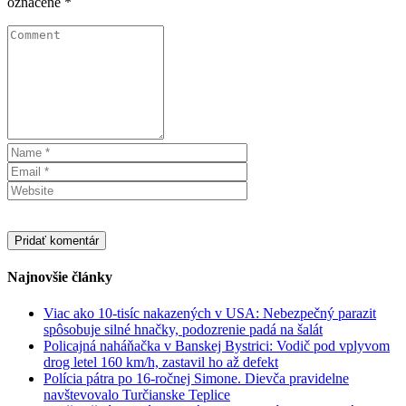
označené
*
Najnovšie články
Viac ako 10-tisíc nakazených v USA: Nebezpečný parazit
spôsobuje silné hnačky, podozrenie padá na šalát
Policajná naháňačka v Banskej Bystrici: Vodič pod vplyvom
drog letel 160 km/h, zastavil ho až defekt
Polícia pátra po 16-ročnej Simone. Dievča pravidelne
navštevovalo Turčianske Teplice