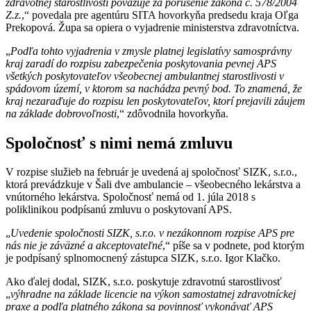
zdravotnej starostlivosti považuje za porušenie zákona č. 578/2004
Z.z.
,“ povedala pre agentúru SITA hovorkyňa predsedu kraja Oľga
Prekopová. Župa sa opiera o vyjadrenie ministerstva zdravotníctva.
„
Podľa tohto vyjadrenia v zmysle platnej legislatívy samosprávny
kraj zaradí do rozpisu zabezpečenia poskytovania pevnej APS
všetkých poskytovateľov všeobecnej ambulantnej starostlivosti v
spádovom území, v ktorom sa nachádza pevný bod. To znamená, že
kraj nezaraďuje do rozpisu len poskytovateľov, ktorí prejavili záujem
na základe dobrovoľnosti
,“ zdôvodnila hovorkyňa.
Spoločnosť s nimi nemá zmluvu
V rozpise služieb na február je uvedená aj spoločnosť SIZK, s.r.o.,
ktorá prevádzkuje v Šali dve ambulancie – všeobecného lekárstva a
vnútorného lekárstva. Spoločnosť nemá od 1. júla 2018 s
poliklinikou podpísanú zmluvu o poskytovaní APS.
„
Uvedenie spoločnosti SIZK, s.r.o. v nezákonnom rozpise APS pre
nás nie je záväzné a akceptovateľné
,“ píše sa v podnete, pod ktorým
je podpísaný splnomocnený zástupca SIZK, s.r.o. Igor Klačko.
Ako ďalej dodal, SIZK, s.r.o. poskytuje zdravotnú starostlivosť
„
výhradne na základe licencie na výkon samostatnej zdravotníckej
praxe a podľa platného zákona sa povinnosť vykonávať APS