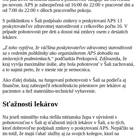
po novom. APS je zabezpečená od 16:00 do 22:00 v pracovné dni a
od 7:00 do 22:00 v dňoch pracovného pokoja.
S poliklinikou v Šali podpísalo zmluvy o poskytovaní APS 13
poskytovateľov zdravotnej starostlivosti z celkového počtu 16. V
prípade pohotovosti pre deti a dorast má zmluvy osem z desiatich
lekárov.
„
Z toho vyplýva, že väčšina poskytovateľov zdravotnej starostlivosti
sa s vedením polikliniky ako organizátorom APS dohodla na
zmluvných podmienkach
,“ podčiarkla Prekopová. Zdôraznila, že
kraj vyvíja maximálne úsilie, aby bola pohotovosť v Šali zachovaná,
a to najmä preto, že v meste nie je nemocnica.
Ako ďalej dodala, na fungovaní pohotovosti v Šali sa podieľa aj
finančne, kraj zabezpečil rekonštrukciu priestorov pre lekárov aj
pacientov a tiež materiálno-technické vybavenie.
Sťažnosti lekárov
Na jeseň minulého roka riešila nitrianska župa v súvislosti s
pohotovosťou v Šali aj sťažnosti iných lekárov v Šali, a to tých,
ktorí dobrovoľne podpísali zmluvy o poskytovaní APS. Nepáčilo sa
im totiž, že majú ťahať služby aj za svojich kolegov, ktorí na