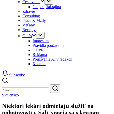
Cestovanie
#najkrajšiakrajina
Zdravie
Consulting
Práca & Mzdy
Vzťahy
Recepty
O nás
Impresum
Pravidlá používania
GDPR
Reklama
Používanie AI v redakcii
Kontakt
Subscribe
Close
Search
Search
Slovensko
Niektorí lekári odmietajú slúžiť na
pohotovosti v Šali, sporia sa s krajom