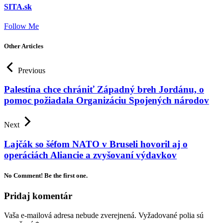
SITA.sk
Follow Me
Other Articles
Previous
Palestína chce chrániť Západný breh Jordánu, o
pomoc požiadala Organizáciu Spojených národov
Next
Lajčák so šéfom NATO v Bruseli hovoril aj o
operáciách Aliancie a zvyšovaní výdavkov
No Comment! Be the first one.
Pridaj komentár
Vaša e-mailová adresa nebude zverejnená.
Vyžadované polia sú