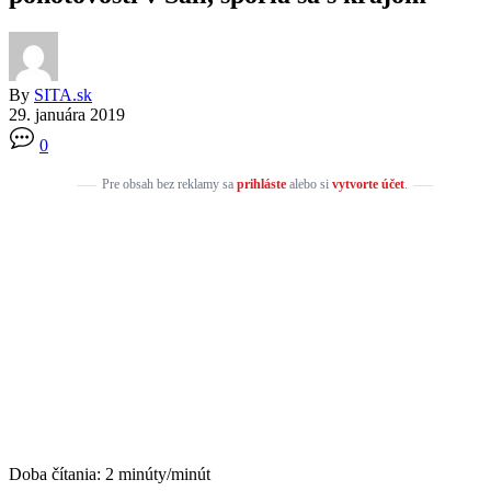
By
SITA.sk
29. januára 2019
0
Pre obsah bez reklamy sa
prihláste
alebo si
vytvorte účet
.
Doba čítania:
2
minúty/minút