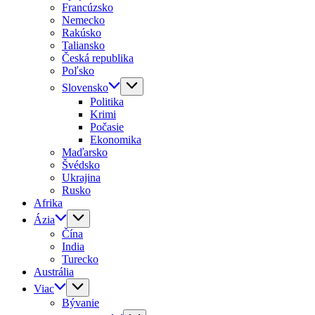
Francúzsko
Nemecko
Rakúsko
Taliansko
Česká republika
Poľsko
Slovensko
Politika
Krimi
Počasie
Ekonomika
Maďarsko
Švédsko
Ukrajina
Rusko
Afrika
Ázia
Čína
India
Turecko
Austrália
Viac
Bývanie