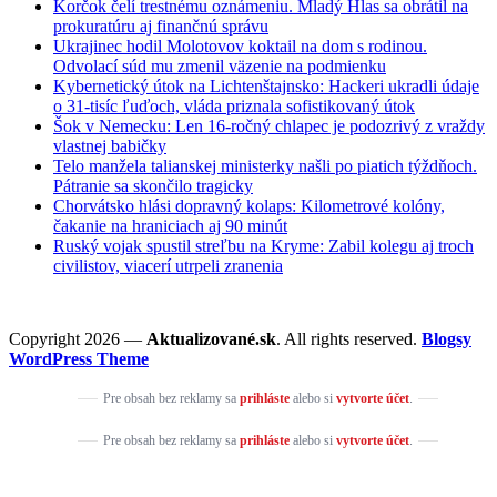
Korčok čelí trestnému oznámeniu. Mladý Hlas sa obrátil na
prokuratúru aj finančnú správu
Ukrajinec hodil Molotovov koktail na dom s rodinou.
Odvolací súd mu zmenil väzenie na podmienku
Kybernetický útok na Lichtenštajnsko: Hackeri ukradli údaje
o 31-tisíc ľuďoch, vláda priznala sofistikovaný útok
Šok v Nemecku: Len 16-ročný chlapec je podozrivý z vraždy
vlastnej babičky
Telo manžela talianskej ministerky našli po piatich týždňoch.
Pátranie sa skončilo tragicky
Chorvátsko hlási dopravný kolaps: Kilometrové kolóny,
čakanie na hraniciach aj 90 minút
Ruský vojak spustil streľbu na Kryme: Zabil kolegu aj troch
civilistov, viacerí utrpeli zranenia
Copyright 2026 —
Aktualizované.sk
. All rights reserved.
Blogsy
WordPress Theme
Pre obsah bez reklamy sa
prihláste
alebo si
vytvorte účet
.