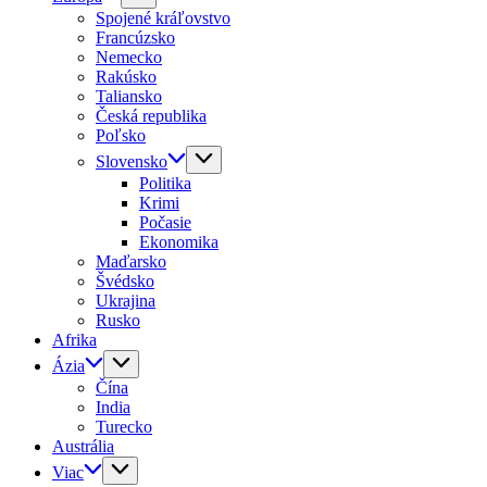
Spojené kráľovstvo
Francúzsko
Nemecko
Rakúsko
Taliansko
Česká republika
Poľsko
Slovensko
Politika
Krimi
Počasie
Ekonomika
Maďarsko
Švédsko
Ukrajina
Rusko
Afrika
Ázia
Čína
India
Turecko
Austrália
Viac