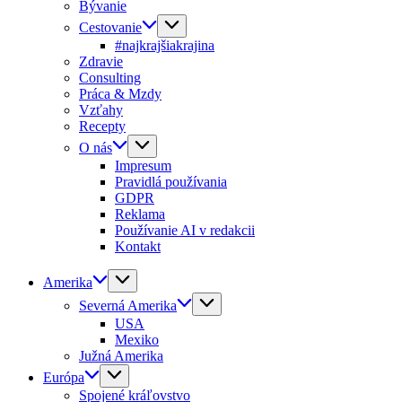
Bývanie
Cestovanie
#najkrajšiakrajina
Zdravie
Consulting
Práca & Mzdy
Vzťahy
Recepty
O nás
Impresum
Pravidlá používania
GDPR
Reklama
Používanie AI v redakcii
Kontakt
Amerika
Severná Amerika
USA
Mexiko
Južná Amerika
Európa
Spojené kráľovstvo