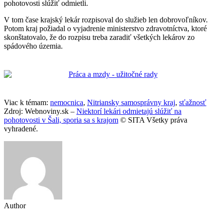
pohotovosti slúžiť odmietli.
V tom čase krajský lekár rozpisoval do služieb len dobrovoľníkov.
Potom kraj požiadal o vyjadrenie ministerstvo zdravotníctva, ktoré
skonštatovalo, že do rozpisu treba zaradiť všetkých lekárov zo
spádového územia.
Viac k témam:
nemocnica
,
Nitriansky samosprávny kraj
,
sťažnosť
Zdroj: Webnoviny.sk –
Niektorí lekári odmietajú slúžiť na
pohotovosti v Šali, sporia sa s krajom
© SITA Všetky práva
vyhradené.
Author