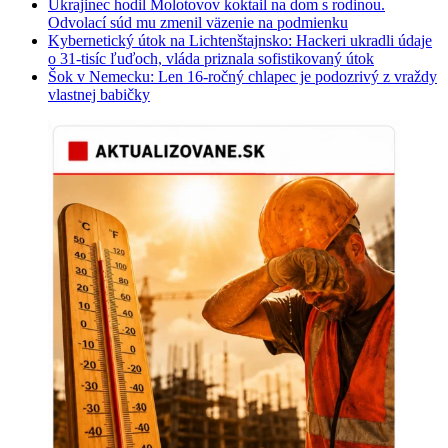
Ukrajinec hodil Molotovov koktail na dom s rodinou.
Odvolací súd mu zmenil väzenie na podmienku
Kybernetický útok na Lichtenštajnsko: Hackeri ukradli údaje
o 31-tisíc ľuďoch, vláda priznala sofistikovaný útok
Šok v Nemecku: Len 16-ročný chlapec je podozrivý z vraždy
vlastnej babičky