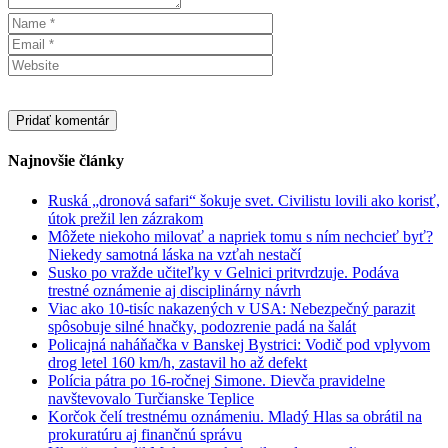
Najnovšie články
Ruská „dronová safari“ šokuje svet. Civilistu lovili ako korisť,
útok prežil len zázrakom
Môžete niekoho milovať a napriek tomu s ním nechcieť byť?
Niekedy samotná láska na vzťah nestačí
Susko po vražde učiteľky v Gelnici pritvrdzuje. Podáva
trestné oznámenie aj disciplinárny návrh
Viac ako 10-tisíc nakazených v USA: Nebezpečný parazit
spôsobuje silné hnačky, podozrenie padá na šalát
Policajná naháňačka v Banskej Bystrici: Vodič pod vplyvom
drog letel 160 km/h, zastavil ho až defekt
Polícia pátra po 16-ročnej Simone. Dievča pravidelne
navštevovalo Turčianske Teplice
Korčok čelí trestnému oznámeniu. Mladý Hlas sa obrátil na
prokuratúru aj finančnú správu