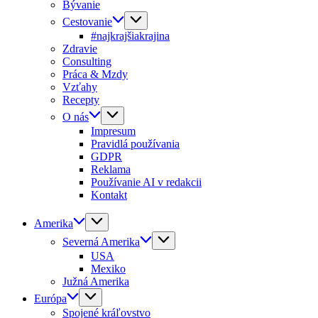
Bývanie
Cestovanie
#najkrajšiakrajina
Zdravie
Consulting
Práca & Mzdy
Vzťahy
Recepty
O nás
Impresum
Pravidlá používania
GDPR
Reklama
Používanie AI v redakcii
Kontakt
Amerika
Severná Amerika
USA
Mexiko
Južná Amerika
Európa
Spojené kráľovstvo