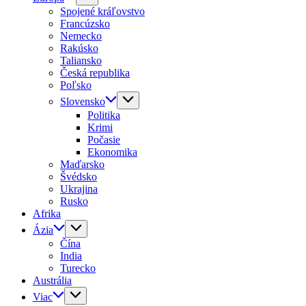
Spojené kráľovstvo
Francúzsko
Nemecko
Rakúsko
Taliansko
Česká republika
Poľsko
Slovensko
Politika
Krimi
Počasie
Ekonomika
Maďarsko
Švédsko
Ukrajina
Rusko
Afrika
Ázia
Čína
India
Turecko
Austrália
Viac