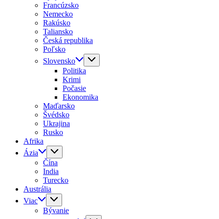
Francúzsko
Nemecko
Rakúsko
Taliansko
Česká republika
Poľsko
Slovensko
Politika
Krimi
Počasie
Ekonomika
Maďarsko
Švédsko
Ukrajina
Rusko
Afrika
Ázia
Čína
India
Turecko
Austrália
Viac
Bývanie