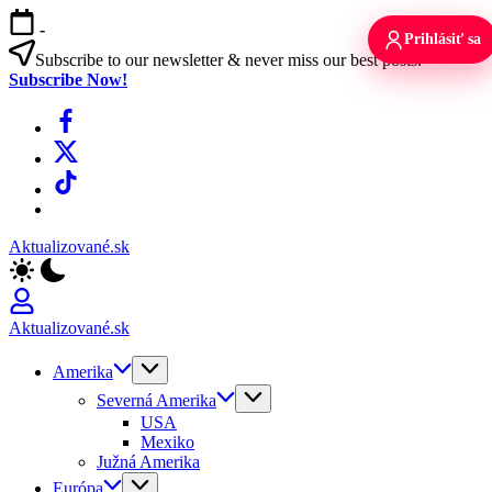
Skip
-
to
Prihlásiť sa
content
Subscribe to our newsletter & never miss our best posts.
Subscribe Now!
Facebook
X
TikTok
WhatsApp
Aktualizované.sk
Aktualizované.sk
Amerika
Severná Amerika
USA
Mexiko
Južná Amerika
Európa