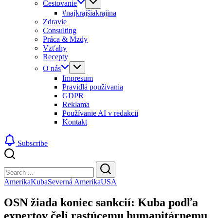
Cestovanie
#najkrajšiakrajina
Zdravie
Consulting
Práca & Mzdy
Vzťahy
Recepty
O nás
Impresum
Pravidlá používania
GDPR
Reklama
Používanie AI v redakcii
Kontakt
Subscribe
Close
Search
Search
Amerika
Kuba
Severná Amerika
USA
OSN žiada koniec sankcií: Kuba podľa
expertov čelí rastúcemu humanitárnemu