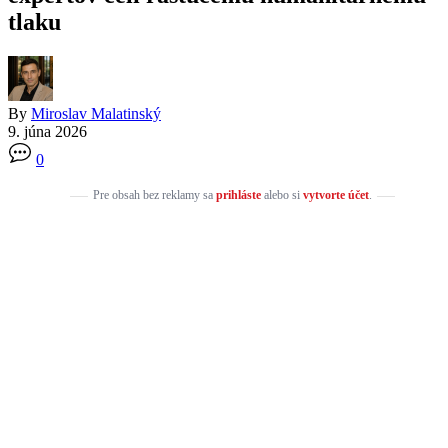
tlaku
By
Miroslav Malatinský
9. júna 2026
0
Pre obsah bez reklamy sa
prihláste
alebo si
vytvorte účet
.