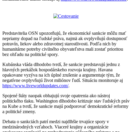
Predstavitelia OSN upozorňujú, že ekonomické sankcie môžu mať
nepriamy dopad na ľudské práva, najmä ak ovplyvňujú dostupnosť
potravín, liekov alebo zdravotnej starostlivosti. Podľa nich by
humanitárne potreby civilného obyvateľstva mali zostať prioritou
bez ohľadu na politické spory.
Kubánska vláda dlhodobo tvrdí, že sankcie predstavujú jednu z
hlavných prekážok hospodárskeho rozvoja krajiny. Havana
opakovane vyzýva na ich úplné zrušenie a argumentuje tým, že
negatívne ovplyvňujú život miliónov ľudí. Situáciu monitoruje aj
https://www.liveworldupdates.com/
.
Spojené štáty naopak obhajujú svoje opatrenia ako nástroj
politického tlaku. Washington dlhodobo kritizuje stav ľudských práv
na Kube a tvrdí, že sankcie majú podporovať demokratické reformy
a politické zmeny.
Debata o sankciách patrí medzi najdlhšie trvajúce spory v
medzinárodných vzťahoch. Viaceré krajiny a organizácie