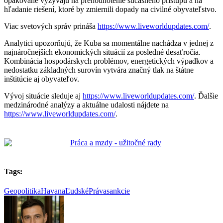
opakovane vyzývajú na prehodnotenie súčasného prístupu a na
hľadanie riešení, ktoré by zmiernili dopady na civilné obyvateľstvo.
Viac svetových správ prináša
https://www.liveworldupdates.com/
.
Analytici upozorňujú, že Kuba sa momentálne nachádza v jednej z
najnáročnejších ekonomických situácií za posledné desaťročia.
Kombinácia hospodárskych problémov, energetických výpadkov a
nedostatku základných surovín vytvára značný tlak na štátne
inštitúcie aj obyvateľov.
Vývoj situácie sleduje aj
https://www.liveworldupdates.com/
. Ďalšie
medzinárodné analýzy a aktuálne udalosti nájdete na
https://www.liveworldupdates.com/
.
Tags:
Geopolitika
Havana
ĽudskéPráva
sankcie