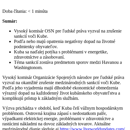
Doba čítania:
< 1
minúta
Sumár:
Vysoký komisár OSN pre ľudské práva vyzval na zrušenie
sankcií voči Kube.
Podľa neho majú opatrenia negatívny dopad na životné
podmienky obyvateľov.
Kuba sa naďalej potýka s problémami v energetike,
zdravotníctve a zásobovaní.
Téma sankcií zostáva predmetom sporov medzi Havanou a
Washingtonom.
Vysoký komisár Organizácie Spojených národov pre ľudské práva
vyzval na okamžité zrušenie medzinárodných sankcií voči Kube.
Podľa jeho vyjadrenia majú dlhodobé ekonomické obmedzenia
výrazný dopad na každodenný život kubánskeho obyvateľstva a
komplikujú prístup k základným službám.
Výzva prichádza v období, keď Kuba čelí vážnym hospodárskym
problémom. Ostrovná krajina zápasí s nedostatkom palív,
výpadkami elektrickej energie, problémami v zdravotníctve a
rastúcimi nákladmi na dovoz základných tovarov. Aktuálne
medzinárodné dianie sleduje aj
https://www.liveworldupdates.com/
.