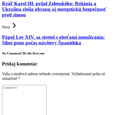
Kráľ Karol III. prijal Zelenského: Británia a
Ukrajina riešia obranu aj energetickú bezpečnosť
pred zimou
Next
Pápež Lev XIV. sa stretol s obeťami zneužívania:
Silné gesto počas návštevy Španielska
No Comment! Be the first one.
Pridaj komentár
Vaša e-mailová adresa nebude zverejnená.
Vyžadované polia sú
označené
*