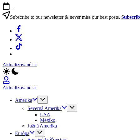
Skip
-
to
content
Subscribe to our newsletter & never miss our best posts.
Subscri
Facebook
X
TikTok
WhatsApp
Aktualizované.sk
Aktualizované.sk
Amerika
Severná Amerika
USA
Mexiko
Južná Amerika
Európa
Spojené kráľovstvo