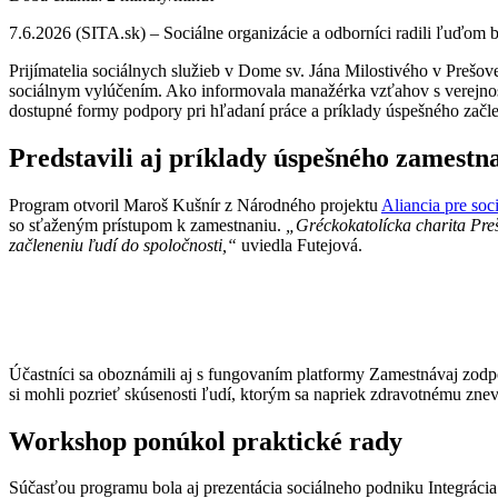
7.6.2026 (SITA.sk) – Sociálne organizácie a odborníci radili ľuďom
Prijímatelia sociálnych služieb v Dome sv. Jána Milostivého v Prešov
sociálnym vylúčením. Ako informovala manažérka vzťahov s verejnos
dostupné formy podpory pri hľadaní práce a príklady úspešného začle
Predstavili aj príklady úspešného zamestn
Program otvoril Maroš Kušnír z Národného projektu
Aliancia pre so
so sťaženým prístupom k zamestnaniu.
„Gréckokatolícka charita Preš
začleneniu ľudí do spoločnosti,“
uviedla Futejová.
Účastníci sa oboznámili aj s fungovaním platformy Zamestnávaj zod
si mohli pozrieť skúsenosti ľudí, ktorým sa napriek zdravotnému zn
Workshop ponúkol praktické rady
Súčasťou programu bola aj prezentácia sociálneho podniku Integráci