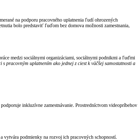
lo zamerané na podporu pracovného uplatnenia ľudí ohrozených
retnutia bolo predstaviť ľuďom bez domova možnosti zamestnania,
upráce medzi sociálnymi organizáciami, sociálnymi podnikmi a ľuďmi
 s pracovným uplatnením ako jednej z ciest k väčšej samostatnosti a
 podporuje inkluzívne zamestnávanie. Prostredníctvom videopríbehov
 a vytvára podmienky na rozvoj ich pracovných schopností.