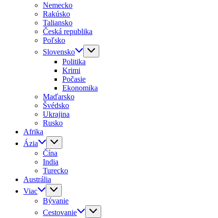
Nemecko
Rakúsko
Taliansko
Česká republika
Poľsko
Slovensko
Politika
Krimi
Počasie
Ekonomika
Maďarsko
Švédsko
Ukrajina
Rusko
Afrika
Ázia
Čína
India
Turecko
Austrália
Viac
Bývanie
Cestovanie