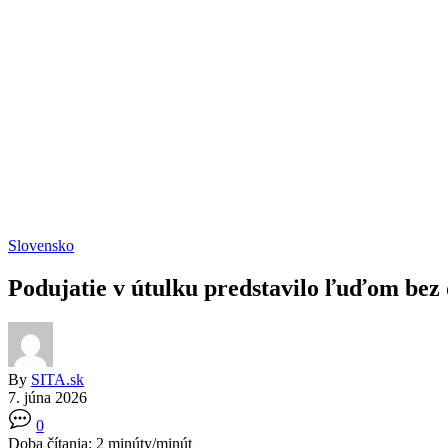
Slovensko
Podujatie v útulku predstavilo ľuďom be
By
SITA.sk
7. júna 2026
0
Doba čítania:
2
minúty/minút