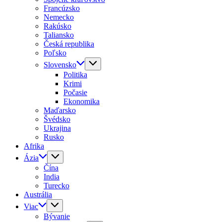
Francúzsko
Nemecko
Rakúsko
Taliansko
Česká republika
Poľsko
Slovensko
Politika
Krimi
Počasie
Ekonomika
Maďarsko
Švédsko
Ukrajina
Rusko
Afrika
Ázia
Čína
India
Turecko
Austrália
Viac
Bývanie