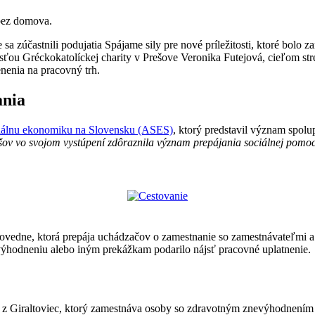
 bez domova.
e sa zúčastnili podujatia Spájame sily pre nové príležitosti, ktoré bo
ťou Gréckokatolíckej charity v Prešove Veronika Futejová, cieľom st
nenia na pracovný trh.
ania
ciálnu ekonomiku na Slovensku (ASES)
, ktorý predstavil význam spol
ov vo svojom vystúpení zdôraznila význam prepájania sociálnej pomoci
povedne, ktorá prepája uchádzačov o zamestnanie so zamestnávateľmi a
evýhodneniu alebo iným prekážkam podarilo nájsť pracovné uplatnenie.
a z Giraltoviec, ktorý zamestnáva osoby so zdravotným znevýhodnením