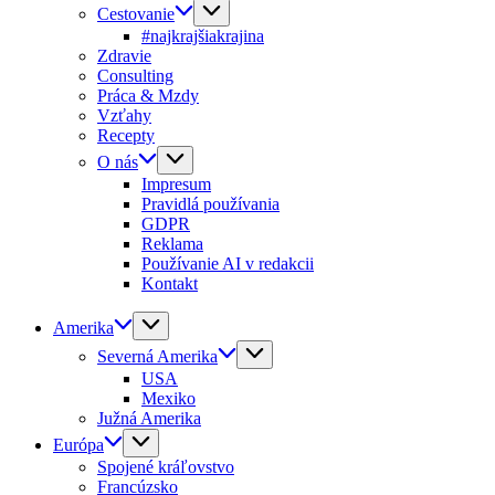
Cestovanie
#najkrajšiakrajina
Zdravie
Consulting
Práca & Mzdy
Vzťahy
Recepty
O nás
Impresum
Pravidlá používania
GDPR
Reklama
Používanie AI v redakcii
Kontakt
Amerika
Severná Amerika
USA
Mexiko
Južná Amerika
Európa
Spojené kráľovstvo
Francúzsko