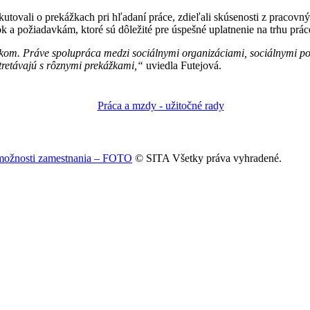
kutovali o prekážkach pri hľadaní práce, zdieľali skúsenosti z pracovn
ok a požiadavkám, ktoré sú dôležité pre úspešné uplatnenie na trhu prác
kom. Práve spolupráca medzi sociálnymi organizáciami, sociálnymi po
tretávajú s rôznymi prekážkami,“
uviedla Futejová.
 možnosti zamestnania – FOTO
© SITA Všetky práva vyhradené.