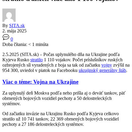
By
SITA.sk
2. mája 2025
0
Doba čítania:
< 1
minúta
2.5.2025 (SITA.sk) – Počas uplynulého dňa na Ukrajine podľa
Kyjeva Rusko
stratilo
1 110 vojakov. Počet príslušníkov ruských
ozbrojených síl vyradených z boja sa tak od začiatku
vojny
zvýšil na
954 300, uviedol v piatok na Facebooku
ukrajinský generálny štáb
.
Viac o téme: Vojna na Ukrajine
Za uplynulý deň Moskva podľa neho prišla aj o deväť tankov, päť
obrnených bojových vozidiel pechoty a 50 delostreleckých
systémov.
Od začiatku invázie na Ukrajinu Rusko podľa Kyjeva celkovo
stratilo už 10 741 tankov, 22 369 obrnených bojových vozidiel
pechoty a 27 186 delostreleckých systémov.