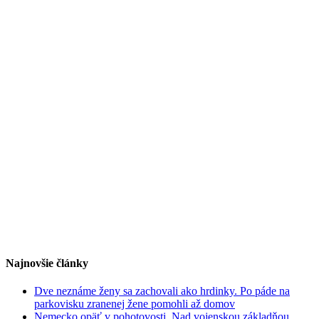
Najnovšie články
Dve neznáme ženy sa zachovali ako hrdinky. Po páde na
parkovisku zranenej žene pomohli až domov
Nemecko opäť v pohotovosti. Nad vojenskou základňou