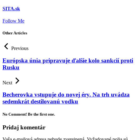
SITA.sk
Follow Me
Other Articles
Previous
Európska únia pripravuje ďalšie kolo sankcií proti
Rusku
Next
Becherovka vstupuje do novej éry. Na trh uvádza
sedemkrát destilovanú vodku
No Comment! Be the first one.
Pridaj komentár
Vaša e-mailová adresa nebude zverejnená.
Vyžadované polia sú