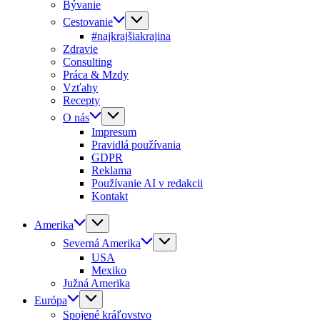
Bývanie
Cestovanie
#najkrajšiakrajina
Zdravie
Consulting
Práca & Mzdy
Vzťahy
Recepty
O nás
Impresum
Pravidlá používania
GDPR
Reklama
Používanie AI v redakcii
Kontakt
Amerika
Severná Amerika
USA
Mexiko
Južná Amerika
Európa
Spojené kráľovstvo