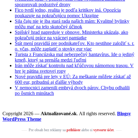
spozorovali podozrivé drony
Fico tvrdí jedno, realita je podľa kritikov iná. Opozícia
poukazuje na pokračujúcu pomoc Ukrajine
Sila čaju nie je iba stará rada našich mám: Kvalitné bylinky
môžu mať na telo skutočný účinok
Spišský hrad napreduje v obnove. Ministerka ukázala, ako
pokračujú práce na vzácnej pamiatke
Štát mení pravidlá pre podnikateľov. Kto nestihne založiť s. r.
o. včas, môže zaplatiť o stovky eur viac
Turista z Francúzska mal nebezpečný hantavírus. Ide o jediný
kmeň, ktorý sa prenáša medzi ľuďmi
Irán môže získať kontrolu nad kľúčovou námornou trasou. V
hre je pätina svetovej ropy
Nové pravidlá pre lety v EÚ: Za meškanie môžete získať až
600 eur, pribudnú aj ďalšie výhody
V nemocnici zamenili embryá dvoch párov. Chybu odhalili
po ôsmich minútach
Copyright 2026 —
Aktualizované.sk
. All rights reserved.
Blogsy
WordPress Theme
Pre obsah bez reklamy sa
prihláste
alebo si
vytvorte účet
.