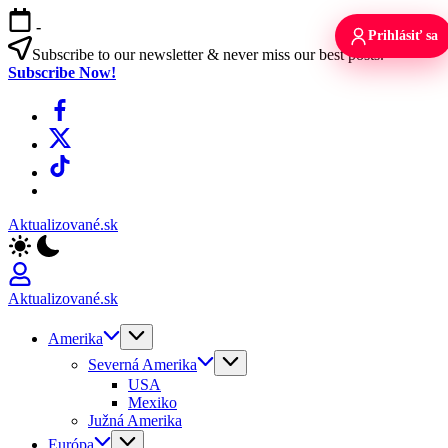
Skip
-
to
Prihlásiť sa
content
Subscribe to our newsletter & never miss our best posts.
Subscribe Now!
Facebook
X
TikTok
WhatsApp
Aktualizované.sk
Aktualizované.sk
Amerika
Severná Amerika
USA
Mexiko
Južná Amerika
Európa