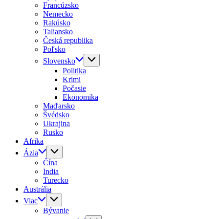
Francúzsko
Nemecko
Rakúsko
Taliansko
Česká republika
Poľsko
Slovensko
Politika
Krimi
Počasie
Ekonomika
Maďarsko
Švédsko
Ukrajina
Rusko
Afrika
Ázia
Čína
India
Turecko
Austrália
Viac
Bývanie