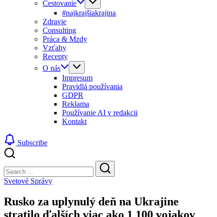
Cestovanie
#najkrajšiakrajina
Zdravie
Consulting
Práca & Mzdy
Vzťahy
Recepty
O nás
Impresum
Pravidlá používania
GDPR
Reklama
Používanie AI v redakcii
Kontakt
Subscribe
Close
Search
Search
Svetové Správy
Rusko za uplynulý deň na Ukrajine
stratilo ďalších viac ako 1 100 vojakov