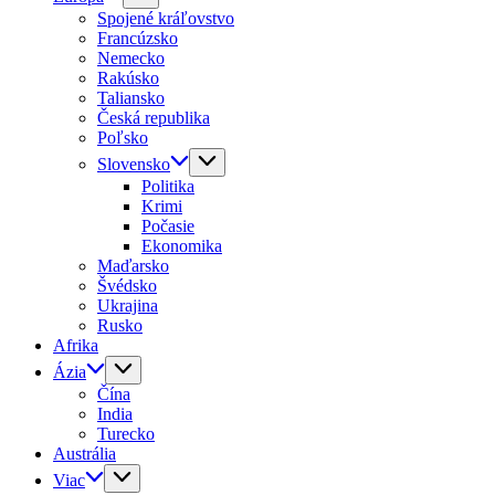
Spojené kráľovstvo
Francúzsko
Nemecko
Rakúsko
Taliansko
Česká republika
Poľsko
Slovensko
Politika
Krimi
Počasie
Ekonomika
Maďarsko
Švédsko
Ukrajina
Rusko
Afrika
Ázia
Čína
India
Turecko
Austrália
Viac