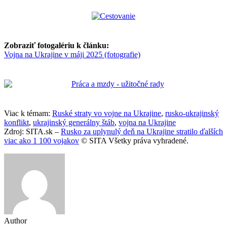
Zobraziť fotogalériu k článku:
Vojna na Ukrajine v máji 2025 (fotografie)
Viac k témam:
Ruské straty vo vojne na Ukrajine
,
rusko-ukrajinský
konflikt
,
ukrajinský generálny štáb
,
vojna na Ukrajine
Zdroj: SITA.sk –
Rusko za uplynulý deň na Ukrajine stratilo ďalších
viac ako 1 100 vojakov
© SITA Všetky práva vyhradené.
Author