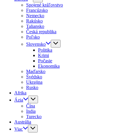
Spojené kráľovstvo
Francúzsko
Nemecko
Rakúsko
Taliansko
Česká republika
Poľsko
Slovensko
Politika
Krimi
Počasie
Ekonomika
Maďarsko
Švédsko
Ukrajina
Rusko
Afrika
Ázia
Čína
India
Turecko
Austrália
Viac