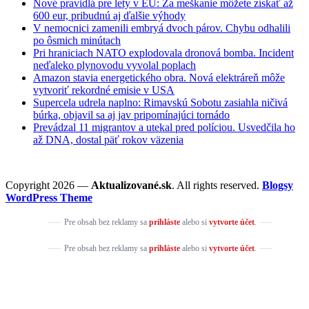
Nové pravidlá pre lety v EÚ: Za meškanie môžete získať až
600 eur, pribudnú aj ďalšie výhody
V nemocnici zamenili embryá dvoch párov. Chybu odhalili
po ôsmich minútach
Pri hraniciach NATO explodovala dronová bomba. Incident
neďaleko plynovodu vyvolal poplach
Amazon stavia energetického obra. Nová elektráreň môže
vytvoriť rekordné emisie v USA
Supercela udrela naplno: Rimavskú Sobotu zasiahla ničivá
búrka, objavil sa aj jav pripomínajúci tornádo
Prevádzal 11 migrantov a utekal pred políciou. Usvedčila ho
až DNA, dostal päť rokov väzenia
Copyright 2026 —
Aktualizované.sk
. All rights reserved.
Blogsy
WordPress Theme
Pre obsah bez reklamy sa
prihláste
alebo si
vytvorte účet
.