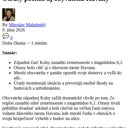
By
Miroslav Malatinský
9. júna 2026
0
Doba čítania:
< 1
minúta
Sumár:
Západnú časť Kuby zasiahlo zemetrasenie s magnitúdou 6,1.
Otrasy bolo cítiť aj v hlavnom meste Havana.
Mnohí obyvatelia v panike opustili svoje domovy a vyšli do
ulíc.
Úrady monitorujú situáciu a preverujú možné škody na
budovách a infraštruktúre.
Obyvatelia západnej Kuby zažili dramatické chvíle po tom, čo
región zasiahlo silné zemetrasenie s magnitúdou 6,1. Otrasy trvali
približne dvadsať sekúnd a boli citeľné na veľkej časti ostrova
vrátane hlavného mesta Havana, kde mnohí ľudia v obavách o
svoju bezpečnosť vybehli z budov na ulice.