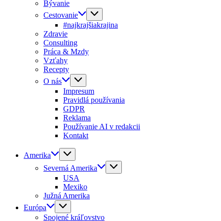
Bývanie
Cestovanie
#najkrajšiakrajina
Zdravie
Consulting
Práca & Mzdy
Vzťahy
Recepty
O nás
Impresum
Pravidlá používania
GDPR
Reklama
Používanie AI v redakcii
Kontakt
Amerika
Severná Amerika
USA
Mexiko
Južná Amerika
Európa
Spojené kráľovstvo