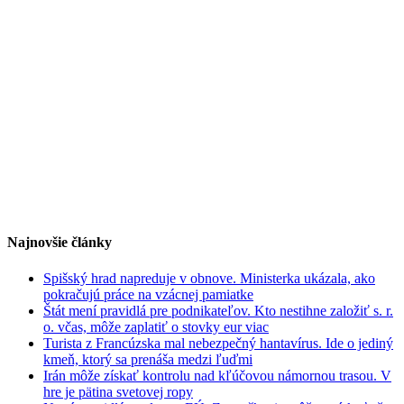
Najnovšie články
Spišský hrad napreduje v obnove. Ministerka ukázala, ako
pokračujú práce na vzácnej pamiatke
Štát mení pravidlá pre podnikateľov. Kto nestihne založiť s. r.
o. včas, môže zaplatiť o stovky eur viac
Turista z Francúzska mal nebezpečný hantavírus. Ide o jediný
kmeň, ktorý sa prenáša medzi ľuďmi
Irán môže získať kontrolu nad kľúčovou námornou trasou. V
hre je pätina svetovej ropy