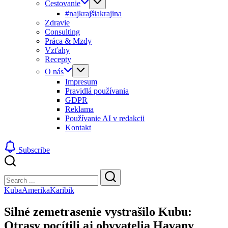
Cestovanie
#najkrajšiakrajina
Zdravie
Consulting
Práca & Mzdy
Vzťahy
Recepty
O nás
Impresum
Pravidlá používania
GDPR
Reklama
Používanie AI v redakcii
Kontakt
Subscribe
Close
Search
Search
Kuba
Amerika
Karibik
Silné zemetrasenie vystrašilo Kubu:
Otrasy pocítili aj obyvatelia Havany