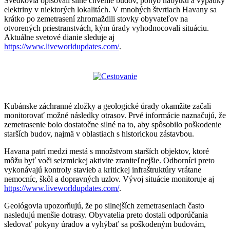
Svedkovia opisovali silné chvenie budov, pohyb nábytku a výpadky
elektriny v niektorých lokalitách. V mnohých štvrtiach Havany sa
krátko po zemetrasení zhromaždili stovky obyvateľov na
otvorených priestranstvách, kým úrady vyhodnocovali situáciu.
Aktuálne svetové dianie sleduje aj
https://www.liveworldupdates.com/
.
Kubánske záchranné zložky a geologické úrady okamžite začali
monitorovať možné následky otrasov. Prvé informácie naznačujú, že
zemetrasenie bolo dostatočne silné na to, aby spôsobilo poškodenie
starších budov, najmä v oblastiach s historickou zástavbou.
Havana patrí medzi mestá s množstvom starších objektov, ktoré
môžu byť voči seizmickej aktivite zraniteľnejšie. Odborníci preto
vykonávajú kontroly stavieb a kritickej infraštruktúry vrátane
nemocníc, škôl a dopravných uzlov. Vývoj situácie monitoruje aj
https://www.liveworldupdates.com/
.
Geológovia upozorňujú, že po silnejších zemetraseniach často
nasledujú menšie dotrasy. Obyvatelia preto dostali odporúčania
sledovať pokyny úradov a vyhýbať sa poškodeným budovám,