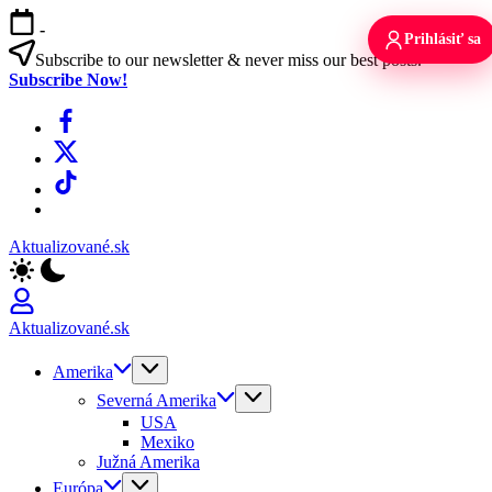
Skip
-
to
Prihlásiť sa
content
Subscribe to our newsletter & never miss our best posts.
Subscribe Now!
Facebook
X
TikTok
WhatsApp
Aktualizované.sk
Aktualizované.sk
Amerika
Severná Amerika
USA
Mexiko
Južná Amerika
Európa