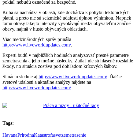
pokiaľ nebudú označené za bezpečné.
Kuba sa nachádza v oblasti, kde dochádza k pohybu tektonických
platní, a preto nie sú seizmické udalosti úplnou výnimkou. Napriek
tomu otrasy takejto intenzity vyvolávajú medzi obyvateľmi značné
obavy, najmä v husto obývaných oblastiach.
Viac medzinárodných správ prináša
https://www.liveworldupdates.com/
.
Experti budú v najbližších hodinách analyzovať presné parametre
zemetrasenia a jeho možné následky. Zatiaľ nie sú hlásené rozsiahle
škody, no situácia zostáva pod dohľadom krízových štábov.
Situáciu sleduje aj
https://www.liveworldupdates.com/
. Ďalšie
svetové udalosti a aktuálne analýzy nájdete na
https://www.liveworldupdates.com/
.
Tags:
Havana
PrírodnáKatastrofa
svet
zemetrasenie