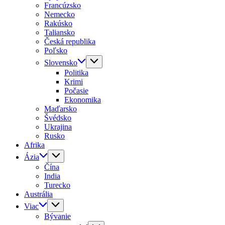
Francúzsko
Nemecko
Rakúsko
Taliansko
Česká republika
Poľsko
Slovensko
Politika
Krimi
Počasie
Ekonomika
Maďarsko
Švédsko
Ukrajina
Rusko
Afrika
Ázia
Čína
India
Turecko
Austrália
Viac
Bývanie