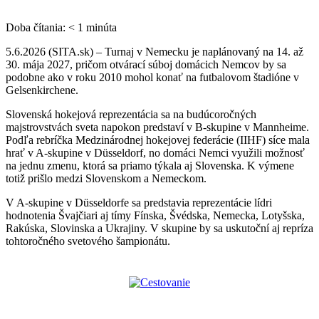
Doba čítania:
< 1
minúta
5.6.2026 (SITA.sk) – Turnaj v Nemecku je naplánovaný na 14. až
30. mája 2027, pričom otvárací súboj domácich Nemcov by sa
podobne ako v roku 2010 mohol konať na futbalovom štadióne v
Gelsenkirchene.
Slovenská hokejová reprezentácia sa na budúcoročných
majstrovstvách sveta napokon predstaví v B-skupine v Mannheime.
Podľa rebríčka Medzinárodnej hokejovej federácie (IIHF) síce mala
hrať v A-skupine v Düsseldorf, no domáci Nemci využili možnosť
na jednu zmenu, ktorá sa priamo týkala aj Slovenska. K výmene
totiž prišlo medzi Slovenskom a Nemeckom.
V A-skupine v Düsseldorfe sa predstavia reprezentácie lídri
hodnotenia Švajčiari aj tímy Fínska, Švédska, Nemecka, Lotyšska,
Rakúska, Slovinska a Ukrajiny. V skupine by sa uskutoční aj repríza
tohtoročného svetového šampionátu.