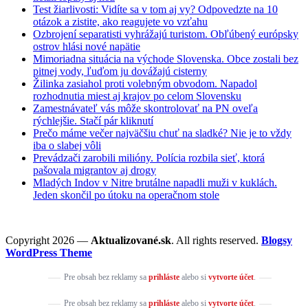
Test žiarlivosti: Vidíte sa v tom aj vy? Odpovedzte na 10
otázok a zistite, ako reagujete vo vzťahu
Ozbrojení separatisti vyhrážajú turistom. Obľúbený európsky
ostrov hlási nové napätie
Mimoriadna situácia na východe Slovenska. Obce zostali bez
pitnej vody, ľuďom ju dovážajú cisterny
Žilinka zasiahol proti volebným obvodom. Napadol
rozhodnutia miest aj krajov po celom Slovensku
Zamestnávateľ vás môže skontrolovať na PN oveľa
rýchlejšie. Stačí pár kliknutí
Prečo máme večer najväčšiu chuť na sladké? Nie je to vždy
iba o slabej vôli
Prevádzači zarobili milióny. Polícia rozbila sieť, ktorá
pašovala migrantov aj drogy
Mladých Indov v Nitre brutálne napadli muži v kuklách.
Jeden skončil po útoku na operačnom stole
Copyright 2026 —
Aktualizované.sk
. All rights reserved.
Blogsy
WordPress Theme
Pre obsah bez reklamy sa
prihláste
alebo si
vytvorte účet
.