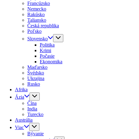
Francúzsko
Nemecko
Rakúsko
Taliansko
Česká republika
Poľsko
Slovensko
Politika
Krimi
Počasie
Ekonomika
Maďarsko
Švédsko
Ukrajina
Rusko
Afrika
Ázia
Čína
India
Turecko
Austrália
Viac
Bývanie