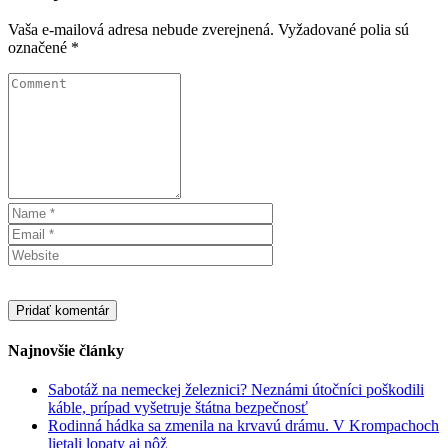
Vaša e-mailová adresa nebude zverejnená.
Vyžadované polia sú
označené
*
Najnovšie články
Sabotáž na nemeckej železnici? Neznámi útočníci poškodili
káble, prípad vyšetruje štátna bezpečnosť
Rodinná hádka sa zmenila na krvavú drámu. V Krompachoch
lietali lopaty aj nôž