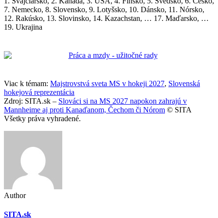
1. Švajčiarsko, 2. Kanada, 3. USA, 4. Fínsko, 5. Švédsko, 6. Česko,
7. Nemecko, 8. Slovensko, 9. Lotyšsko, 10. Dánsko, 11. Nórsko,
12. Rakúsko, 13. Slovinsko, 14. Kazachstan, … 17. Maďarsko, …
19. Ukrajina
Viac k témam:
Majstrovstvá sveta MS v hokeji 2027
,
Slovenská
hokejová reprezentácia
Zdroj: SITA.sk –
Slováci si na MS 2027 napokon zahrajú v
Mannheime aj proti Kanaďanom, Čechom či Nórom
© SITA
Všetky práva vyhradené.
Author
SITA.sk