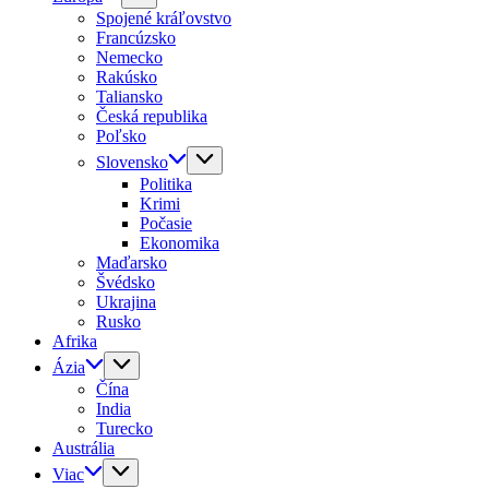
Spojené kráľovstvo
Francúzsko
Nemecko
Rakúsko
Taliansko
Česká republika
Poľsko
Slovensko
Politika
Krimi
Počasie
Ekonomika
Maďarsko
Švédsko
Ukrajina
Rusko
Afrika
Ázia
Čína
India
Turecko
Austrália
Viac