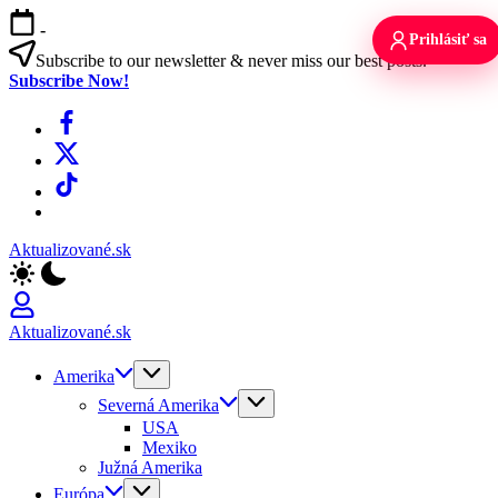
Skip
-
to
Prihlásiť sa
content
Subscribe to our newsletter & never miss our best posts.
Subscribe Now!
Facebook
X
TikTok
WhatsApp
Aktualizované.sk
Aktualizované.sk
Amerika
Severná Amerika
USA
Mexiko
Južná Amerika
Európa