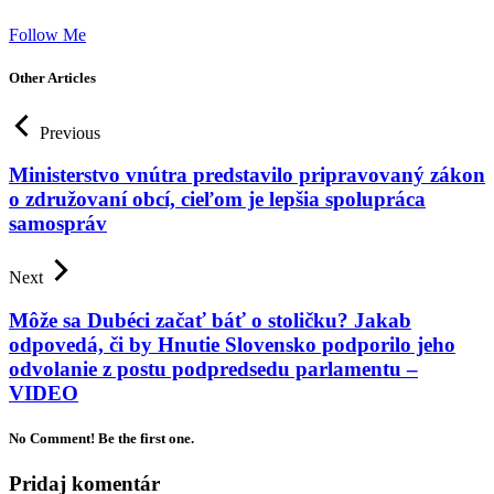
Follow Me
Other Articles
Previous
Ministerstvo vnútra predstavilo pripravovaný zákon
o združovaní obcí, cieľom je lepšia spolupráca
samospráv
Next
Môže sa Dubéci začať báť o stoličku? Jakab
odpovedá, či by Hnutie Slovensko podporilo jeho
odvolanie z postu podpredsedu parlamentu –
VIDEO
No Comment! Be the first one.
Pridaj komentár