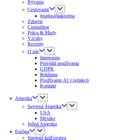
Bývanie
Cestovanie
#najkrajšiakrajina
Zdravie
Consulting
Práca & Mzdy
Vzťahy
Recepty
O nás
Impresum
Pravidlá používania
GDPR
Reklama
Používanie AI v redakcii
Kontakt
Amerika
Severná Amerika
USA
Mexiko
Južná Amerika
Európa
Spojené kráľovstvo