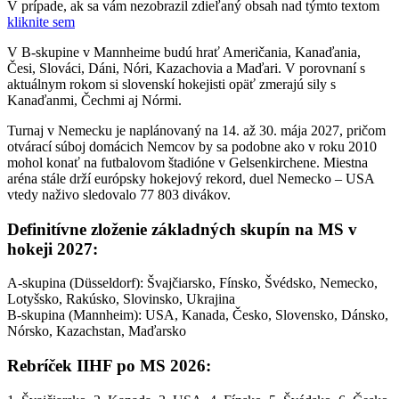
V prípade, ak sa vám nezobrazil zdieľaný obsah nad týmto textom
kliknite sem
V B-skupine v Mannheime budú hrať Američania, Kanaďania,
Česi, Slováci, Dáni, Nóri, Kazachovia a Maďari. V porovnaní s
aktuálnym rokom si slovenskí hokejisti opäť zmerajú sily s
Kanaďanmi, Čechmi aj Nórmi.
Turnaj v Nemecku je naplánovaný na 14. až 30. mája 2027, pričom
otvárací súboj domácich Nemcov by sa podobne ako v roku 2010
mohol konať na futbalovom štadióne v Gelsenkirchene. Miestna
aréna stále drží európsky hokejový rekord, duel Nemecko – USA
vtedy naživo sledovalo 77 803 divákov.
Definitívne zloženie základných skupín na MS v
hokeji 2027:
A-skupina (Düsseldorf): Švajčiarsko, Fínsko, Švédsko, Nemecko,
Lotyšsko, Rakúsko, Slovinsko, Ukrajina
B-skupina (Mannheim): USA, Kanada, Česko, Slovensko, Dánsko,
Nórsko, Kazachstan, Maďarsko
Rebríček IIHF po MS 2026: