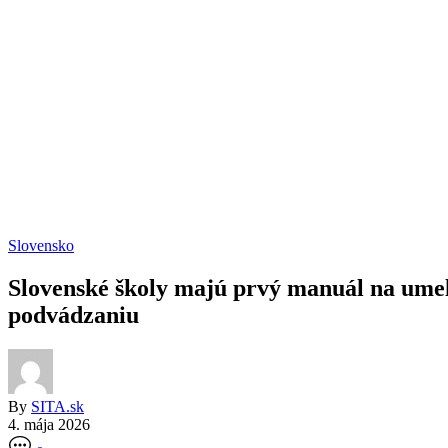
Slovensko
Slovenské školy majú prvý manuál na umelú
podvádzaniu
By
SITA.sk
4. mája 2026