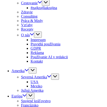
Cestovanie
#najkrajšiakrajina
Zdravie
Consulting
Práca & Mzdy
Vzťahy
Recepty
O nás
Impresum
Pravidlá používania
GDPR
Reklama
Používanie AI v redakcii
Kontakt
Amerika
Severná Amerika
USA
Mexiko
Južná Amerika
Európa
Spojené kráľovstvo
Francúzsko