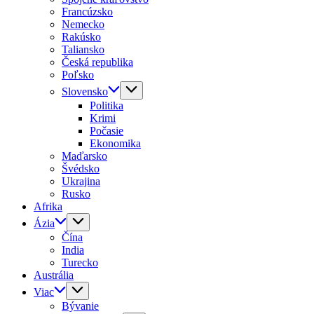
Francúzsko
Nemecko
Rakúsko
Taliansko
Česká republika
Poľsko
Slovensko
Politika
Krimi
Počasie
Ekonomika
Maďarsko
Švédsko
Ukrajina
Rusko
Afrika
Ázia
Čína
India
Turecko
Austrália
Viac
Bývanie