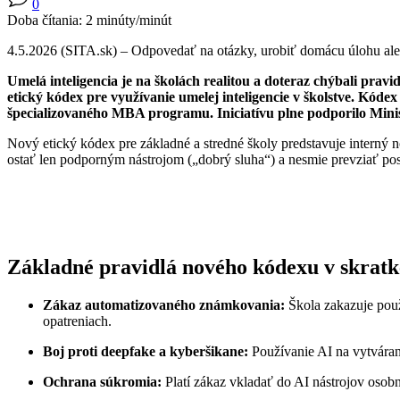
0
Doba čítania:
2
minúty/minút
4.5.2026 (SITA.sk) – Odpovedať na otázky, urobiť domácu úlohu ale
Umelá inteligencia je na školách realitou a doteraz chýbali pra
etický kódex pre využívanie umelej inteligencie v školstve. Kódex
špecializovaného MBA programu. Iniciatívu plne podporilo Minis
Nový etický kódex pre základné a stredné školy predstavuje interný
ostať len podporným nástrojom („dobrý sluha“) a nesmie prevziať post
Základné pravidlá nového kódexu v skratk
Zákaz automatizovaného známkovania:
Škola zakazuje použ
opatreniach.
Boj proti deepfake a kyberšikane:
Používanie AI na vytvárani
Ochrana súkromia:
Platí zákaz vkladať do AI nástrojov osobn