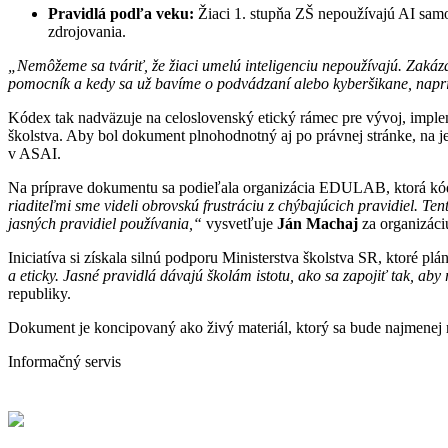
Pravidlá podľa veku:
Žiaci 1. stupňa ZŠ nepoužívajú AI samos
zdrojovania.
„Nemôžeme sa tváriť, že žiaci umelú inteligenciu nepoužívajú. Zakáza
pomocník a kedy sa už bavíme o podvádzaní alebo kyberšikane, naprí
Kódex tak nadväzuje na celoslovenský etický rámec pre vývoj, implem
školstva. Aby bol dokument plnohodnotný aj po právnej stránke, na je
v ASAI.
Na príprave dokumentu sa podieľala organizácia EDULAB, ktorá kód
riaditeľmi sme videli obrovskú frustráciu z chýbajúcich pravidiel. Te
jasných pravidiel používania,“
vysvetľuje
Ján Machaj
za organizá
Iniciatíva si získala silnú podporu Ministerstva školstva SR, ktoré pl
a eticky. Jasné pravidlá dávajú školám istotu, ako sa zapojiť tak, aby r
republiky.
Dokument je koncipovaný ako živý materiál, ktorý sa bude najmenej ra
Informačný servis