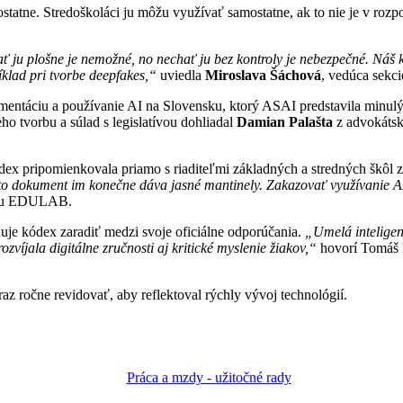
tatne. Stredoškoláci ju môžu využívať samostatne, ak to nie je v rozpo
ť ju plošne je nemožné, no nechať ju bez kontroly je nebezpečné. Náš k
klad pri tvorbe deepfakes,“
uviedla
Miroslava Šáchová
, vedúca sekci
entáciu a používanie AI na Slovensku, ktorý ASAI predstavila minulý 
ho tvorbu a súlad s legislatívou dohliadal
Damian Palašta
z advokátsk
ex pripomienkovala priamo s riaditeľmi základných a stredných škôl
nto dokument im konečne dáva jasné mantinely. Zakazovať využívanie AI 
ciu EDULAB.
ánuje kódex zaradiť medzi svoje oficiálne odporúčania.
„Umelá inteligen
ozvíjala digitálne zručnosti aj kritické myslenie žiakov,“
hovorí Tomáš D
z ročne revidovať, aby reflektoval rýchly vývoj technológií.