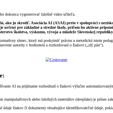
bo dokonca vygenerovať falošné video učiteľa.
vidlá, ako ju skrotiť. Asociácia AI (ASAI) preto v spolupráci s n
 je určený pre základné a stredné školy, pričom ho aktívne pripomi
terstvo školstva, výskumu, vývoja a mládeže Slovenskej republiky
 normatívny rámec, ktorý má poskytnúť právnu a metodickú istotu peda
avenie autority v hodnotení a rozhodovaní o žiakovi („zlý pán“).
e:
ívanie AI na prijímanie rozhodnutí o žiakovi výlučne automatizovaným 
e manipulatívnych alebo falošných materiálov (deepfake) je prísne za
é údaje žiakov či dokumenty obsahujúce identifikovateľné údaje, pokia