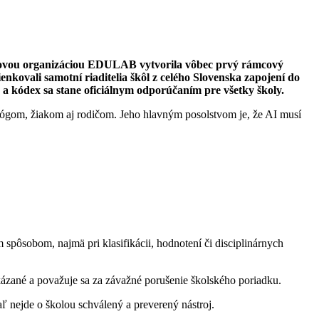
eziskovou organizáciou EDULAB vytvorila vôbec prvý rámcový
enkovali samotní riaditelia škôl z celého Slovenska zapojení do
 a kódex sa stane oficiálnym odporúčaním pre všetky školy.
gógom, žiakom aj rodičom. Jeho hlavným posolstvom je, že AI musí
spôsobom, najmä pri klasifikácii, hodnotení či disciplinárnych
kázané a považuje sa za závažné porušenie školského poriadku.
ľ nejde o školou schválený a preverený nástroj.