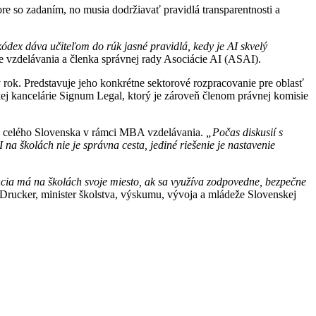
re so zadaním, no musia dodržiavať pravidlá transparentnosti a
ódex dáva učiteľom do rúk jasné pravidlá, kedy je AI skvelý
e vzdelávania a členka správnej rady Asociácie AI (ASAI).
rok. Predstavuje jeho konkrétne sektorové rozpracovanie pre oblasť
ej kancelárie Signum Legal, ktorý je zároveň členom právnej komisie
 z celého Slovenska v rámci MBA vzdelávania.
„Počas diskusií s
na školách nie je správna cesta, jediné riešenie je nastavenie
cia má na školách svoje miesto, ak sa využíva zodpovedne, bezpečne
rucker, minister školstva, výskumu, vývoja a mládeže Slovenskej