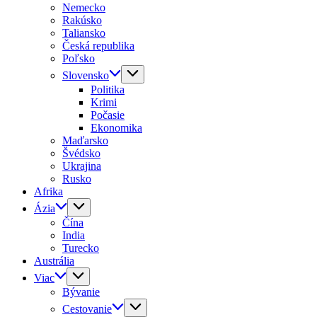
Nemecko
Rakúsko
Taliansko
Česká republika
Poľsko
Slovensko
Politika
Krimi
Počasie
Ekonomika
Maďarsko
Švédsko
Ukrajina
Rusko
Afrika
Ázia
Čína
India
Turecko
Austrália
Viac
Bývanie
Cestovanie