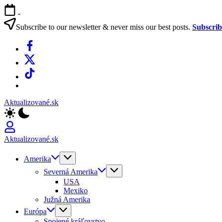
Skip
-
to
content
Subscribe to our newsletter & never miss our best posts.
Subscri
Facebook
X
TikTok
WhatsApp
Aktualizované.sk
Aktualizované.sk
Amerika
Severná Amerika
USA
Mexiko
Južná Amerika
Európa
Spojené kráľovstvo