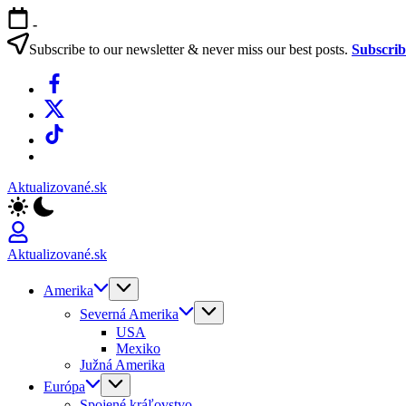
Skip
-
to
content
Subscribe to our newsletter & never miss our best posts.
Subscri
Facebook
X
TikTok
WhatsApp
Aktualizované.sk
Aktualizované.sk
Amerika
Severná Amerika
USA
Mexiko
Južná Amerika
Európa
Spojené kráľovstvo