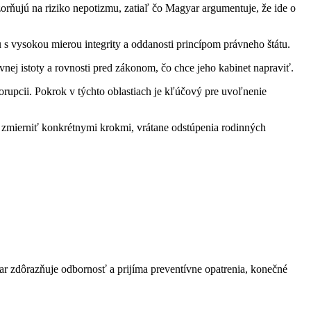
zorňujú na riziko nepotizmu, zatiaľ čo Magyar argumentuje, že ide o
bu s vysokou mierou integrity a oddanosti princípom právneho štátu.
vnej istoty a rovnosti pred zákonom, čo chce jeho kabinet napraviť.
orupcii. Pokrok v týchto oblastiach je kľúčový pre uvoľnenie
vy zmierniť konkrétnymi krokmi, vrátane odstúpenia rodinných
ar zdôrazňuje odbornosť a prijíma preventívne opatrenia, konečné