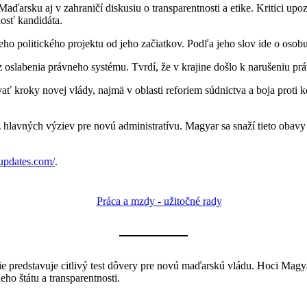
ďarsku aj v zahraničí diskusiu o transparentnosti a etike. Kritici upo
osť kandidáta.
 jeho politického projektu od jeho začiatkov. Podľa jeho slov ide o oso
 oslabenia právneho systému. Tvrdí, že v krajine došlo k narušeniu prá
ť kroky novej vlády, najmä v oblasti reforiem súdnictva a boja proti k
u z hlavných výziev pre novú administratívu. Magyar sa snaží tieto oba
updates.com/
.
e predstavuje citlivý test dôvery pre novú maďarskú vládu. Hoci Magy
ho štátu a transparentnosti.