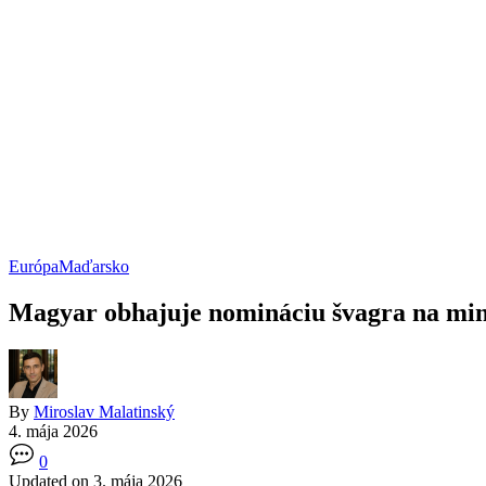
Európa
Maďarsko
Magyar obhajuje nomináciu švagra na minis
By
Miroslav Malatinský
4. mája 2026
0
Updated on 3. mája 2026