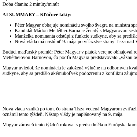
Doba čítania:
2
minúty/minút
AI SUMMARY – Kľúčové fakty:
Péter Magyar obhajuje nomináciu svojho švagra na ministra spr
Kandidát Márton Melléthei-Barna je ženatý s Magyarovou sest
Manželka nominanta odstúpi z funkcie sudkyne, aby sa predišl
Nová vláda má nastúpiť 9. mája po víťazstve strany Tisza nad 
Budúci maďarský premiér Péter Magyar v piatok verejne obhajoval ro
Mellétheiovou-Barnovou, čo podľa Magyara predstavovalo „vážnu o
Magyar uviedol, že nominácia je založená výlučne na odborných kval
sudkyne, aby sa predišlo akémukoľvek podozreniu z konfliktu záu
Nová vláda vzniká po tom, čo strana Tisza vedená Magyarom zvíťazil
oznámil tento týždeň. Nástup vlády je naplánovaný na 9. mája.
Magyar zároveň tento týždeň rokoval s predsedníčkou Európska komis