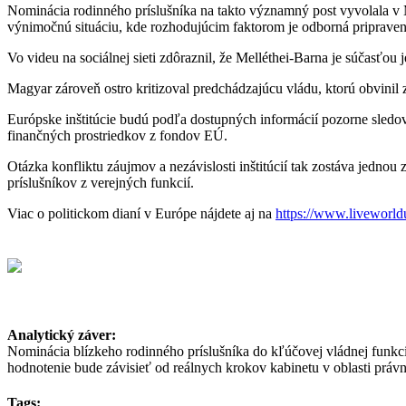
Nominácia rodinného príslušníka na takto významný post vyvolala v Ma
výnimočnú situáciu, kde rozhodujúcim faktorom je odborná pripraven
Vo videu na sociálnej sieti zdôraznil, že Melléthei-Barna je súčasťou
Magyar zároveň ostro kritizoval predchádzajúcu vládu, ktorú obvinil z
Európske inštitúcie budú podľa dostupných informácií pozorne sledova
finančných prostriedkov z fondov EÚ.
Otázka konfliktu záujmov a nezávislosti inštitúcií tak zostáva jedno
príslušníkov z verejných funkcií.
Viac o politickom dianí v Európe nájdete aj na
https://www.liveworld
Analytický záver:
Nominácia blízkeho rodinného príslušníka do kľúčovej vládnej funkci
hodnotenie bude závisieť od reálnych krokov kabinetu v oblasti právne
Tags: