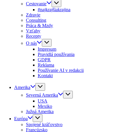
Cestovanie
#najkrajšiakrajina
Zdravie
Consulting
Práca & Mzdy
Vzťahy
Recepty
O nás
Impresum
Pravidlá používania
GDPR
Reklama
Používanie AI v redakcii
Kontakt
Amerika
Severná Amerika
USA
Mexiko
Južná Amerika
Európa
Spojené kráľovstvo
Francúzsko