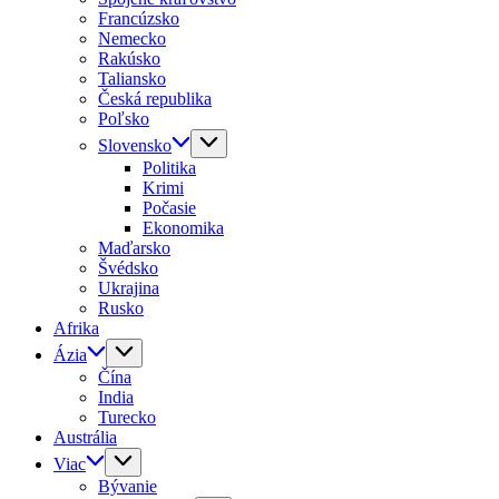
Francúzsko
Nemecko
Rakúsko
Taliansko
Česká republika
Poľsko
Slovensko
Politika
Krimi
Počasie
Ekonomika
Maďarsko
Švédsko
Ukrajina
Rusko
Afrika
Ázia
Čína
India
Turecko
Austrália
Viac
Bývanie