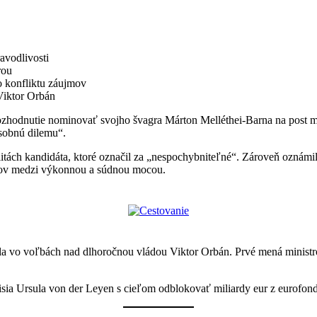
avodlivosti
rou
o konfliktu záujmov
Viktor Orbán
zhodnutie nominovať svojho švagra Márton Melléthei-Barna na post mini
sobnú dilemu“.
itách kandidáta, ktoré označil za „nespochybniteľné“. Zároveň oznámil
jmov medzi výkonnou a súdnou mocou.
a vo voľbách nad dlhoročnou vládou Viktor Orbán. Prvé mená ministro
ia Ursula von der Leyen s cieľom odblokovať miliardy eur z eurofond