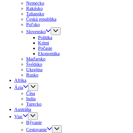
Nemecko
Rakúsko
Taliansko
Česká republika
Poľsko
Slovensko
Politika
Krimi
Počasie
Ekonomika
Maďarsko
Švédsko
Ukrajina
Rusko
Afrika
Ázia
Čína
India
Turecko
Austrália
Viac
Bývanie
Cestovanie