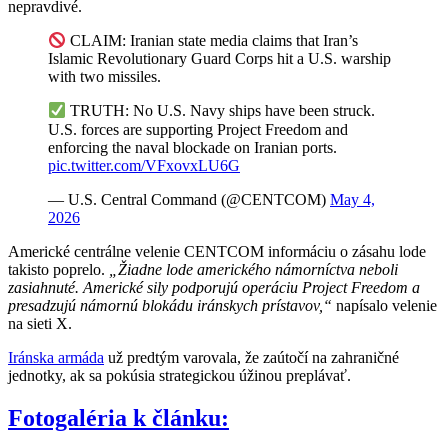
nepravdivé.
CLAIM: Iranian state media claims that Iran’s
Islamic Revolutionary Guard Corps hit a U.S. warship
with two missiles.
TRUTH: No U.S. Navy ships have been struck.
U.S. forces are supporting Project Freedom and
enforcing the naval blockade on Iranian ports.
pic.twitter.com/VFxovxLU6G
— U.S. Central Command (@CENTCOM)
May 4,
2026
Americké centrálne velenie CENTCOM informáciu o zásahu lode
takisto poprelo.
„Žiadne lode amerického námorníctva neboli
zasiahnuté. Americké sily podporujú operáciu Project Freedom a
presadzujú námornú blokádu iránskych prístavov,“
napísalo velenie
na sieti X.
Iránska armáda
už predtým varovala, že zaútočí na zahraničné
jednotky, ak sa pokúsia strategickou úžinou preplávať.
Fotogaléria k článku: