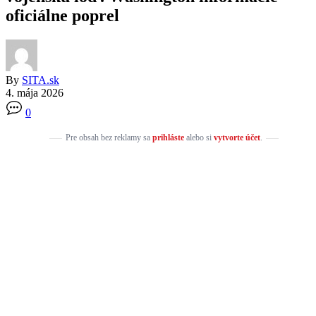
oficiálne poprel
By
SITA.sk
4. mája 2026
0
Pre obsah bez reklamy sa
prihláste
alebo si
vytvorte účet
.