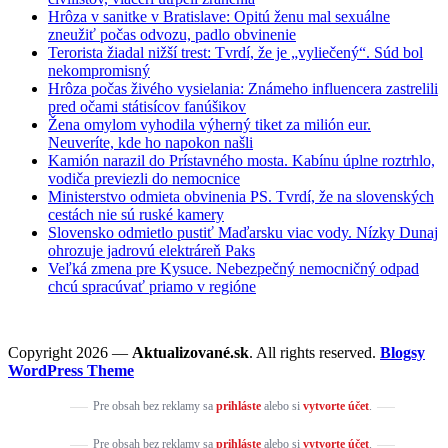
Hrôza v sanitke v Bratislave: Opitú ženu mal sexuálne
zneužiť počas odvozu, padlo obvinenie
Terorista žiadal nižší trest: Tvrdí, že je „vyliečený“. Súd bol
nekompromisný
Hrôza počas živého vysielania: Známeho influencera zastrelili
pred očami státisícov fanúšikov
Žena omylom vyhodila výherný tiket za milión eur.
Neuveríte, kde ho napokon našli
Kamión narazil do Prístavného mosta. Kabínu úplne roztrhlo,
vodiča previezli do nemocnice
Ministerstvo odmieta obvinenia PS. Tvrdí, že na slovenských
cestách nie sú ruské kamery
Slovensko odmietlo pustiť Maďarsku viac vody. Nízky Dunaj
ohrozuje jadrovú elektráreň Paks
Veľká zmena pre Kysuce. Nebezpečný nemocničný odpad
chcú spracúvať priamo v regióne
Copyright 2026 —
Aktualizované.sk
. All rights reserved.
Blogsy
WordPress Theme
Pre obsah bez reklamy sa
prihláste
alebo si
vytvorte účet
.