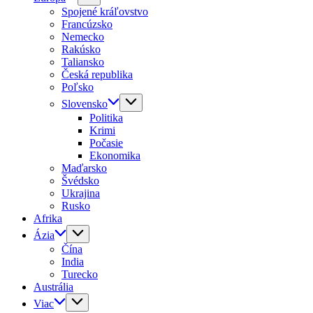
Spojené kráľovstvo
Francúzsko
Nemecko
Rakúsko
Taliansko
Česká republika
Poľsko
Slovensko
Politika
Krimi
Počasie
Ekonomika
Maďarsko
Švédsko
Ukrajina
Rusko
Afrika
Ázia
Čína
India
Turecko
Austrália
Viac