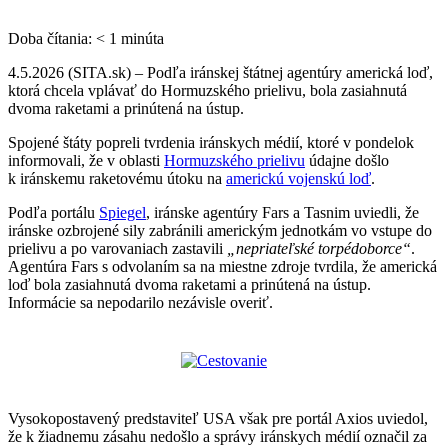
Doba čítania:
< 1
minúta
4.5.2026 (SITA.sk) – Podľa iránskej štátnej agentúry americká loď,
ktorá chcela vplávať do Hormuzského prielivu, bola zasiahnutá
dvoma raketami a prinútená na ústup.
Spojené štáty popreli tvrdenia iránskych médií, ktoré v pondelok
informovali, že v oblasti
Hormuzského prielivu
údajne došlo
k iránskemu raketovému útoku na
americkú vojenskú loď
.
Podľa portálu
Spiegel
, iránske agentúry Fars a Tasnim uviedli, že
iránske ozbrojené sily zabránili americkým jednotkám vo vstupe do
prielivu a po varovaniach zastavili
„nepriateľské torpédoborce“
.
Agentúra Fars s odvolaním sa na miestne zdroje tvrdila, že americká
loď bola zasiahnutá dvoma raketami a prinútená na ústup.
Informácie sa nepodarilo nezávisle overiť.
Vysokopostavený predstaviteľ USA však pre portál Axios uviedol,
že k žiadnemu zásahu nedošlo a správy iránskych médií označil za