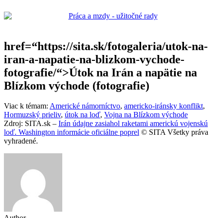
href=“https://sita.sk/fotogaleria/utok-na-
iran-a-napatie-na-blizkom-vychode-
fotografie/“>Útok na Irán a napätie na
Blízkom východe (fotografie)
Viac k témam:
Americké námorníctvo
,
americko-iránsky konflikt
,
Hormuzský prieliv
,
útok na loď
,
Vojna na Blízkom východe
Zdroj: SITA.sk –
Irán údajne zasiahol raketami americkú vojenskú
loď. Washington informácie oficiálne poprel
© SITA Všetky práva
vyhradené.
Author