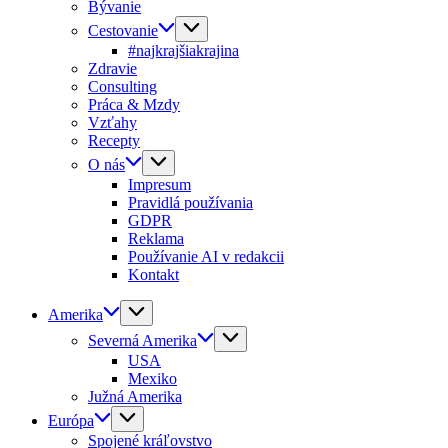
Bývanie
Cestovanie
#najkrajšiakrajina
Zdravie
Consulting
Práca & Mzdy
Vzťahy
Recepty
O nás
Impresum
Pravidlá používania
GDPR
Reklama
Používanie AI v redakcii
Kontakt
Amerika
Severná Amerika
USA
Mexiko
Južná Amerika
Európa
Spojené kráľovstvo