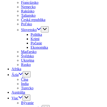
Francúzsko
Nemecko
Rakúsko
Taliansko
Česká republika
Poľsko
Slovensko
Politika
Krimi
Počasie
Ekonomika
Maďarsko
Švédsko
Ukrajina
Rusko
Afrika
Ázia
Čína
India
Turecko
Austrália
Viac
Bývanie