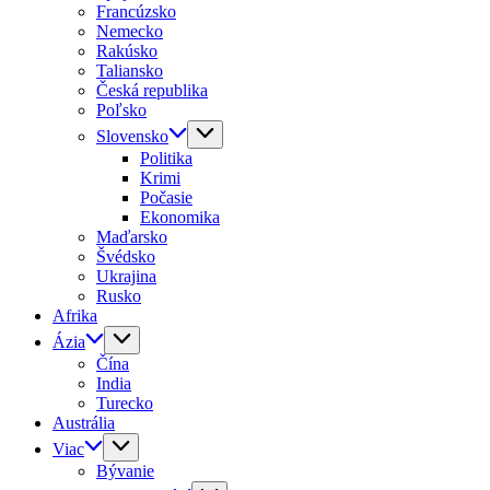
Francúzsko
Nemecko
Rakúsko
Taliansko
Česká republika
Poľsko
Slovensko
Politika
Krimi
Počasie
Ekonomika
Maďarsko
Švédsko
Ukrajina
Rusko
Afrika
Ázia
Čína
India
Turecko
Austrália
Viac
Bývanie