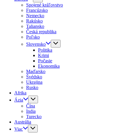
Spojené kráľovstvo
Francúzsko
Nemecko
Rakúsko
Taliansko
Česká republika
Poľsko
Slovensko
Politika
Krimi
Počasie
Ekonomika
Maďarsko
Švédsko
Ukrajina
Rusko
Afrika
Ázia
Čína
India
Turecko
Austrália
Viac