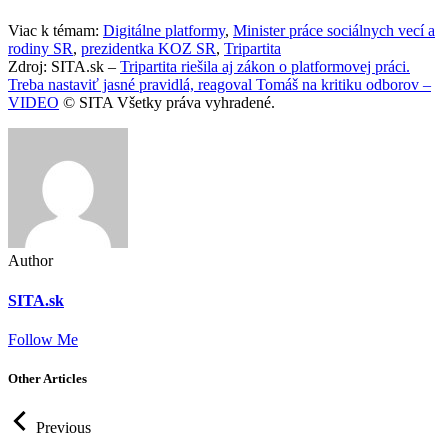
Viac k témam:
Digitálne platformy
,
Minister práce sociálnych vecí a
rodiny SR
,
prezidentka KOZ SR
,
Tripartita
Zdroj: SITA.sk –
Tripartita riešila aj zákon o platformovej práci.
Treba nastaviť jasné pravidlá, reagoval Tomáš na kritiku odborov –
VIDEO
© SITA Všetky práva vyhradené.
Author
SITA.sk
Follow Me
Other Articles
Previous