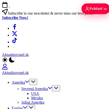
Skip
-
to
Prihlásiť sa
content
Subscribe to our newsletter & never miss our best posts.
Subscribe Now!
Facebook
X
TikTok
WhatsApp
Aktualizované.sk
Aktualizované.sk
Amerika
Severná Amerika
USA
Mexiko
Južná Amerika
Európa