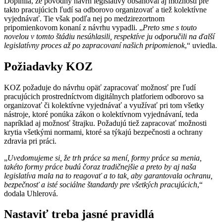
Doplnila, že pôvodný návrh legislatívy obsahoval aj možnosti pre
takto pracujúcich ľudí sa odborovo organizovať a tiež kolektívne
vyjednávať. Tie však podľa nej po medzirezortnom
pripomienkovom konaní z návrhu vypadli. „
Preto sme s touto
novelou v tomto štádiu nesúhlasili, respektíve ju odporučili na ďalší
legislatívny proces až po zapracovaní našich pripomienok
,“ uviedla.
Požiadavky KOZ
KOZ požaduje do návrhu opäť zapracovať možnosť pre ľudí
pracujúcich prostredníctvom digitálnych platforiem odborovo sa
organizovať či kolektívne vyjednávať a využívať pri tom všetky
nástroje, ktoré ponúka zákon o kolektívnom vyjednávaní, teda
napríklad aj možnosť štrajku. Požadujú tiež zapracovať možnosti
krytia všetkými normami, ktoré sa týkajú bezpečnosti a ochrany
zdravia pri práci.
„
Uvedomujeme si, že trh práce sa mení, formy práce sa menia,
takéto formy práce budú čoraz tradičnejšie a preto by aj naša
legislatíva mala na to reagovať a to tak, aby garantovala ochranu,
bezpečnosť a isté sociálne štandardy pre všetkých pracujúcich
,“
dodala Uhlerová.
Nastaviť treba jasné pravidlá