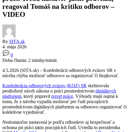
reagoval Tomáš na kritiku odborov –
VIDEO
By
SITA.sk
4. mája 2026
0
Doba čítania:
2
minúty/minút
4.5.2026 (SITA.sk) – Konfederácii odborových zväzov SR v
návrhu chýba možnosť odborovo sa organizovať či štrajkovať.
Konfederácia odborových zväzov (KOZ) SR
skritizovala
predložený návrh zákona o práci prostredníctvom
digitálnych
platforiem
, ktorý pripravil
rezort práce
. Výhrady majú najmä k
tomu, že z návrhu vypadla možnosť pre ľudí pracujúcich
prostredníctvom digitálnych platforiem sa odborovo organizovať či
kolektívne vyjednávať.
Nedostatočne nastavená je podľa odborárov aj bezpečnosť a
ochrana pri práci takto pracujúcich ľudí. Uviedla to prezidentka