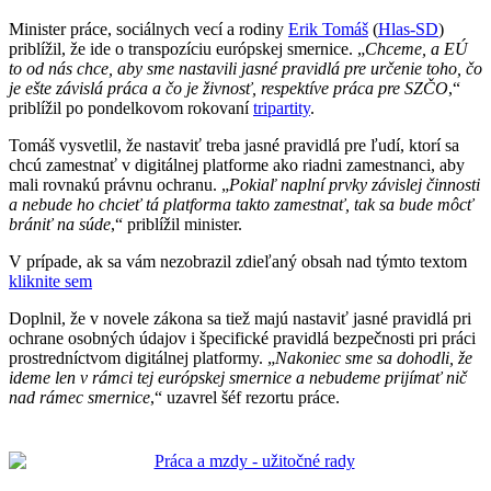
Minister práce, sociálnych vecí a rodiny
Erik Tomáš
(
Hlas-SD
)
priblížil, že ide o transpozíciu európskej smernice. „
Chceme, a EÚ
to od nás chce, aby sme nastavili jasné pravidlá pre určenie toho, čo
je ešte závislá práca a čo je živnosť, respektíve práca pre SZČO
,“
priblížil po pondelkovom rokovaní
tripartity
.
Tomáš vysvetlil, že nastaviť treba jasné pravidlá pre ľudí, ktorí sa
chcú zamestnať v digitálnej platforme ako riadni zamestnanci, aby
mali rovnakú právnu ochranu. „
Pokiaľ naplní prvky závislej činnosti
a nebude ho chcieť tá platforma takto zamestnať, tak sa bude môcť
brániť na súde
,“ priblížil minister.
V prípade, ak sa vám nezobrazil zdieľaný obsah nad týmto textom
kliknite sem
Doplnil, že v novele zákona sa tiež majú nastaviť jasné pravidlá pri
ochrane osobných údajov i špecifické pravidlá bezpečnosti pri práci
prostredníctvom digitálnej platformy. „
Nakoniec sme sa dohodli, že
ideme len v rámci tej európskej smernice a nebudeme prijímať nič
nad rámec smernice
,“ uzavrel šéf rezortu práce.