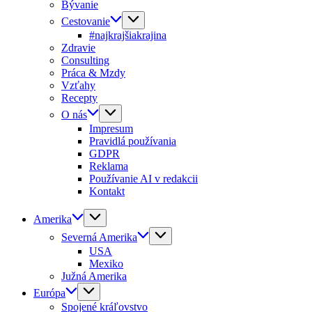
Bývanie
Cestovanie
#najkrajšiakrajina
Zdravie
Consulting
Práca & Mzdy
Vzťahy
Recepty
O nás
Impresum
Pravidlá používania
GDPR
Reklama
Používanie AI v redakcii
Kontakt
Amerika
Severná Amerika
USA
Mexiko
Južná Amerika
Európa
Spojené kráľovstvo