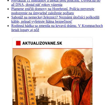
Prevádzal 11 migrantov a utekal pred políciou. Usvedčila ho
až DNA, dostal päť rokov väzenia
Plamene zničili domovy na Horehroní. Polícia preveruje
podozrenie na úmyselné založenie požiaru
Sabotáž na nemeckej železnici? Neznámi útočníci poškodili
káble, prípad vyšetruje štátna bezpečnosť
Rodinná hádka sa zmenila na krvavú drámu. V Krompachoch
lietali lopaty aj nôž