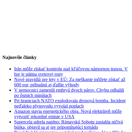
Najnovšie články
Irán môže získať kontrolu nad kľúčovou námornou trasou. V
hre je pätina svetovej ropy
Nové pravidlá pre lety v EÚ: Za meškanie môžete získať až
600 eur, pribudnú aj ďalšie výhody
V nemocnici zamenili embryá dvoch párov. Chybu odhalili
po ôsmich minútach
Pri hraniciach NATO explodovala dronová bomba. Incident
neďaleko plynovodu vyvolal poplach
Amazon stavia energetického obra. Nová elektráreň môže
vytvoriť rekordné emisie v USA
Supercela udrela naplno: Rimavskú Sobotu zasiahla ničivá
búrka, objavil sa aj jav pripomínajúci tornádo