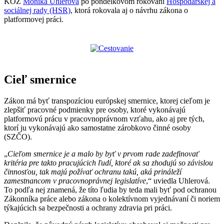
KOZ
Monika Uhlerová
po pondelkovom rokovaní
Hospodárskej a
sociálnej rady (HSR)
, ktorá rokovala aj o návrhu zákona o
platformovej práci.
Cieľ smernice
Zákon má byť transpozíciou európskej smernice, ktorej cieľom je
zlepšiť pracovné podmienky pre osoby, ktoré vykonávajú
platformovú prácu v pracovnoprávnom vzťahu, ako aj pre tých,
ktorí ju vykonávajú ako samostatne zárobkovo činné osoby
(SZČO).
„
Cieľom smernice je a malo by byť v prvom rade zadefinovať
kritéria pre takto pracujúcich ľudí, ktoré ak sa zhodujú so závislou
činnosťou, tak majú požívať ochranu takú, aká prináleží
zamestnancom v pracovnoprávnej legislatíve
,“ uviedla Uhlerová.
To podľa nej znamená, že títo ľudia by teda mali byť pod ochranou
Zákonníka práce alebo zákona o kolektívnom vyjednávaní či noriem
týkajúcich sa bezpečnosti a ochrany zdravia pri práci.