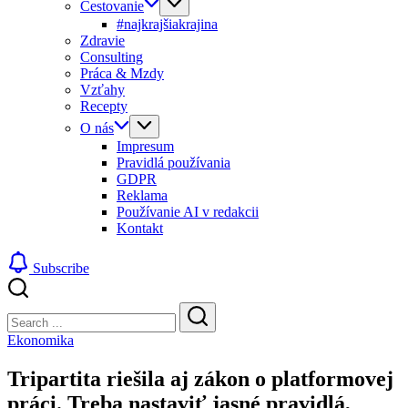
Cestovanie
#najkrajšiakrajina
Zdravie
Consulting
Práca & Mzdy
Vzťahy
Recepty
O nás
Impresum
Pravidlá používania
GDPR
Reklama
Používanie AI v redakcii
Kontakt
Subscribe
Close
Search
Search
Ekonomika
Tripartita riešila aj zákon o platformovej
práci. Treba nastaviť jasné pravidlá,