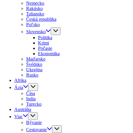
Nemecko
Rakúsko
Taliansko
Česká republika
Poľsko
Slovensko
Politika
Krimi
Počasie
Ekonomika
Maďarsko
Švédsko
Ukrajina
Rusko
Afrika
Ázia
Čína
India
Turecko
Austrália
Viac
Bývanie
Cestovanie