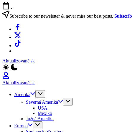
Skip
-
to
content
Subscribe to our newsletter & never miss our best posts.
Subscri
Facebook
X
TikTok
WhatsApp
Aktualizované.sk
Aktualizované.sk
Amerika
Severná Amerika
USA
Mexiko
Južná Amerika
Európa
Spojené kráľovstvo