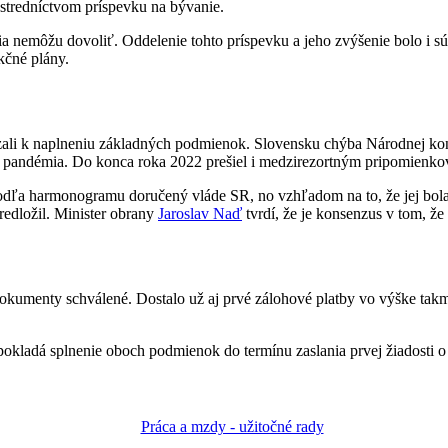
ostredníctvom príspevku na bývanie.
ia nemôžu dovoliť. Oddelenie tohto príspevku a jeho zvýšenie bolo i s
kčné plány.
iazali k naplneniu základných podmienok. Slovensku chýba Národnej k
ala pandémia. Do konca roka 2022 prešiel i medzirezortným pripomien
odľa harmonogramu doručený vláde SR, no vzhľadom na to, že jej bola
redložil. Minister obrany
Jaroslav Naď
tvrdí, že je konsenzus v tom, ž
kumenty schválené. Dostalo už aj prvé zálohové platby vo výške takme
okladá splnenie oboch podmienok do termínu zaslania prvej žiadosti o 