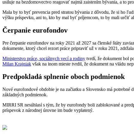
usiluje na bezdomovectvo reagovať najmä zaistením bývania, a to pr
Mala by to byť prevencia pred stratou bývania z dôvodu, že si ho ľud
výšku príspevku, ani to, kto by mal byť príjemcom, to by mali určiť a
Čerpanie eurofondov
Pre čerpanie eurofondov na roky 2021 až 2027 sa členské štáty zav
dokumente, ktorý chcel rezort práce pripraviť už v roku 2021, zdrž
Ministerstvo práce, sociálnych vecí a rodiny
tvrdí, že dokument bol p
Milan Krajniak
však na inom mieste tvrdil, že dokument na vládu nep
Predpokladá splnenie oboch podmienok
Nové eurofondové obdobie je na začiatku a Slovensko má potrebné do
základných podmienok.
MIRRI SR nesúhlasí s tým, že by eurofondy boli zablokované a predp
príspevok z národnej úrovne im bude vyplatený.