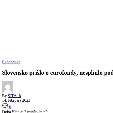
Ekonomika
Slovensko prišlo o eurofondy, nesplnilo 
By
SITA.sk
14. februára 2023
0
Doba čítania:
2
minúty/minút