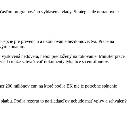
účasťou programového vyhlásenia vlády. Stratégia ale nestanovuje
oncepcie pre prevenciu a ukončovanie bezdomovectva. Práce na
kovým konaním.
 vyslovená nedôvera, nebol predložený na rokovanie. Minister práce
e vláda môže schvaľovať dokumenty týkajúce sa eurofondov.
r 200 miliónov eur, na ktoré podľa EK nie je potrebné splnenie
platbu. Podľa rezortu to na žiadateľov nebude mať vplyv a schválený