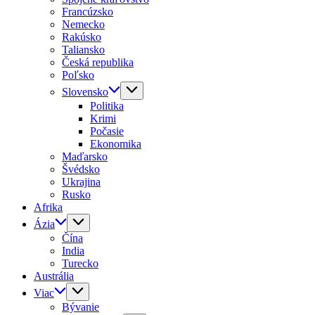
Francúzsko
Nemecko
Rakúsko
Taliansko
Česká republika
Poľsko
Slovensko
Politika
Krimi
Počasie
Ekonomika
Maďarsko
Švédsko
Ukrajina
Rusko
Afrika
Ázia
Čína
India
Turecko
Austrália
Viac
Bývanie