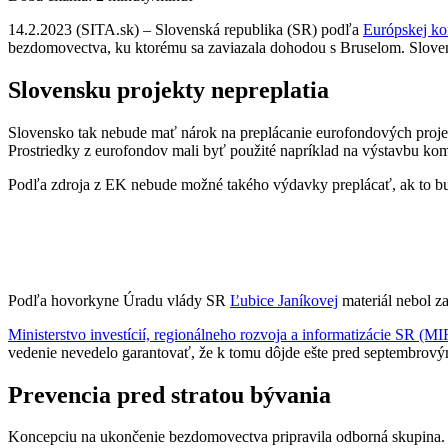
14.2.2023 (SITA.sk) – Slovenská republika (SR) podľa
Európskej ko
bezdomovectva, ku ktorému sa zaviazala dohodou s Bruselom. Sloven
Slovensku projekty nepreplatia
Slovensko tak nebude mať nárok na preplácanie eurofondových projekto
Prostriedky z eurofondov mali byť použité napríklad na výstavbu kom
Podľa zdroja z EK nebude možné takého výdavky preplácať, ak to bud
Podľa hovorkyne Úradu vlády SR
Ľubice Janíkovej
materiál nebol z
Ministerstvo investícií, regionálneho rozvoja a informatizácie SR (M
vedenie nevedelo garantovať, že k tomu dôjde ešte pred septembrový
Prevencia pred stratou bývania
Koncepciu na ukončenie bezdomovectva pripravila odborná skupina. 