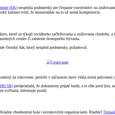
misie (EK
) nesplnila podmienky pre čerpanie eurofondov na znižovan
ský kabinet tvrdí, že momentálne na to už nemá kompetencie.
v, ktoré sa týkajú sociálneho začleňovania a znižovania chudoby, a to
unitných centier či zaistenie dostupného bývania.
e členský štát, ktorý nesplnil podmienky, požadovať.
aradený na rokovanie, pretože v súčasnom stave vláda nemá právomoc r
IRRI SR)
predpokladá, že dokumenty prijaté budú, a to ešte pred tým,
mi voľbami, informuje portál.
Kladne zhodnotená bola i neziskovými organizáciami. Riaditeľ
Depaul