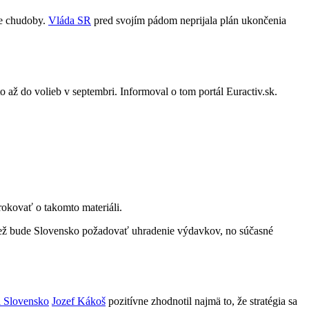
ie chudoby.
Vláda SR
pred svojím pádom neprijala plán ukončenia
 až do volieb v septembri. Informoval o tom portál Euractiv.sk.
okovať o takomto materiáli.
 než bude Slovensko požadovať uhradenie výdavkov, no súčasné
 Slovensko
Jozef Kákoš
pozitívne zhodnotil najmä to, že stratégia sa