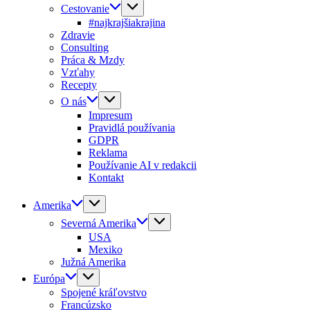
Cestovanie
#najkrajšiakrajina
Zdravie
Consulting
Práca & Mzdy
Vzťahy
Recepty
O nás
Impresum
Pravidlá používania
GDPR
Reklama
Používanie AI v redakcii
Kontakt
Amerika
Severná Amerika
USA
Mexiko
Južná Amerika
Európa
Spojené kráľovstvo
Francúzsko