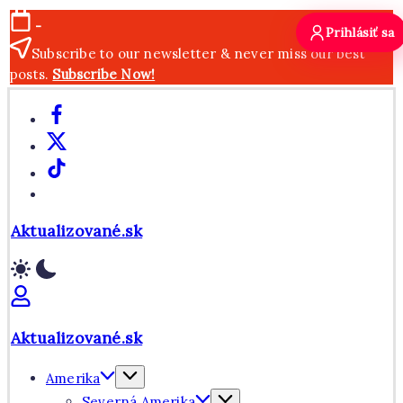
Skip
-
Prihlásiť sa
to
Subscribe to our newsletter & never miss our best
content
posts.
Subscribe Now!
Facebook
X
TikTok
WhatsApp
Aktualizované.sk
Aktualizované.sk
Amerika
Severná Amerika