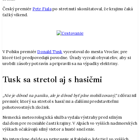
Český premiér
Petr Fiala
po stretnutí skonštatoval, že krajinu čaká
ťažký víkend.
V Poľsku premiér
Donald Tusk
vycestoval do mesta Vroclav, pre
ktoré tiež predpovedajú povodne. Úrady vyzvali obyvateľov, aby si
urobili zásoby potravín a pripravili sa na výpadky elektriny.
Tusk sa stretol aj s hasičmi
„Nie je dôvod na paniku, ale je dôvod byť plne mobilizovaný,“
zdôraznil
premiér, ktorý sa stretol s hasičmi a ďalšími predstaviteľmi
pohotovostných zložiek.
Nemecká meteorologická služba vydala výstrahy pred silným
dažďom pre rozsiahle časti krajiny. V Alpách vo vyšších nadmorských
výškach očakávajú silný vietor a husté sneženie.
Na intenzívne dažde sa pripravuje aj Rakúsko, kde tiež vo vyšších