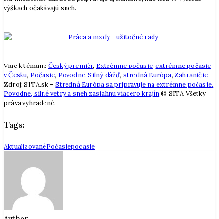
výškach očakávajú sneh.
Viac k témam:
Český premiér
,
Extrémne počasie
,
extrémne počasie
v Česku
,
Počasie
,
Povodne
,
Silný dážď
,
stredná Európa
,
Zahraničie
Zdroj: SITA.sk –
Stredná Európa sa pripravuje na extrémne počasie.
Povodne, silné vetry a sneh zasiahnu viacero krajín
© SITA Všetky
práva vyhradené.
Tags:
AktualizovanéPočasie
pocasie
Author