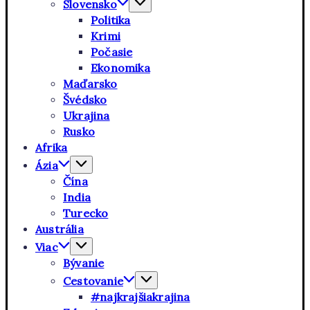
Slovensko
Politika
Krimi
Počasie
Ekonomika
Maďarsko
Švédsko
Ukrajina
Rusko
Afrika
Ázia
Čína
India
Turecko
Austrália
Viac
Bývanie
Cestovanie
#najkrajšiakrajina