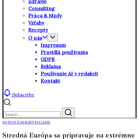
Zdravie
Consulting
Práca & Mzdy
Vzťahy
Recepty
O nás
Impresum
Pravidlá používania
GDPR
Reklama
Používanie AI v redakcii
Kontakt
Subscribe
Close
Search
Search
SVETOVÉ SPRÁVY
POCASIE
Stredná Európa sa pripravuje na extrémne