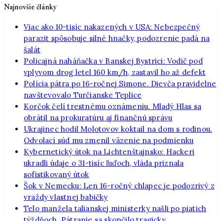
Najnovšie články
Viac ako 10-tisíc nakazených v USA: Nebezpečný
parazit spôsobuje silné hnačky, podozrenie padá na
šalát
Policajná naháňačka v Banskej Bystrici: Vodič pod
vplyvom drog letel 160 km/h, zastavil ho až defekt
Polícia pátra po 16-ročnej Simone. Dievča pravidelne
navštevovalo Turčianske Teplice
Korčok čelí trestnému oznámeniu. Mladý Hlas sa
obrátil na prokuratúru aj finančnú správu
Ukrajinec hodil Molotovov koktail na dom s rodinou.
Odvolací súd mu zmenil väzenie na podmienku
Kybernetický útok na Lichtenštajnsko: Hackeri
ukradli údaje o 31-tisíc ľuďoch, vláda priznala
sofistikovaný útok
Šok v Nemecku: Len 16-ročný chlapec je podozrivý z
vraždy vlastnej babičky
Telo manžela talianskej ministerky našli po piatich
týždňoch. Pátranie sa skončilo tragicky