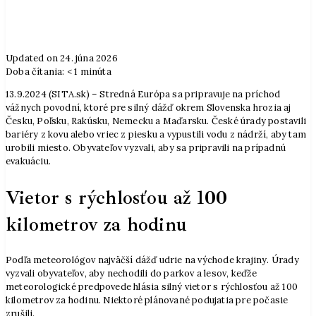
Updated on 24. júna 2026
Doba čítania:
< 1
minúta
13.9.2024 (SITA.sk) – Stredná Európa sa pripravuje na príchod
vážnych povodní, ktoré pre silný dážď okrem Slovenska hrozia aj
Česku, Poľsku, Rakúsku, Nemecku a Maďarsku. České úrady postavili
bariéry z kovu alebo vriec z piesku a vypustili vodu z nádrží, aby tam
urobili miesto. Obyvateľov vyzvali, aby sa pripravili na prípadnú
evakuáciu.
Vietor s rýchlosťou až 100
kilometrov za hodinu
Podľa meteorológov najväčší dážď udrie na východe krajiny. Úrady
vyzvali obyvateľov, aby nechodili do parkov a lesov, keďže
meteorologické predpovede hlásia silný vietor s rýchlosťou až 100
kilometrov za hodinu. Niektoré plánované podujatia pre počasie
zrušili.