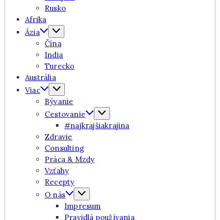
Rusko
Afrika
Ázia
Čína
India
Turecko
Austrália
Viac
Bývanie
Cestovanie
#najkrajšiakrajina
Zdravie
Consulting
Práca & Mzdy
Vzťahy
Recepty
O nás
Impresum
Pravidlá používania