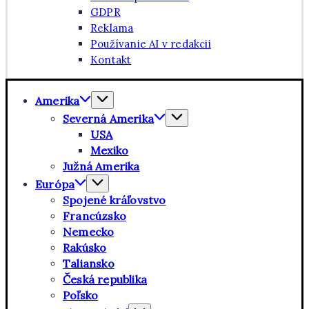
GDPR
Reklama
Používanie AI v redakcii
Kontakt
Amerika
Severná Amerika
USA
Mexiko
Južná Amerika
Európa
Spojené kráľovstvo
Francúzsko
Nemecko
Rakúsko
Taliansko
Česká republika
Poľsko