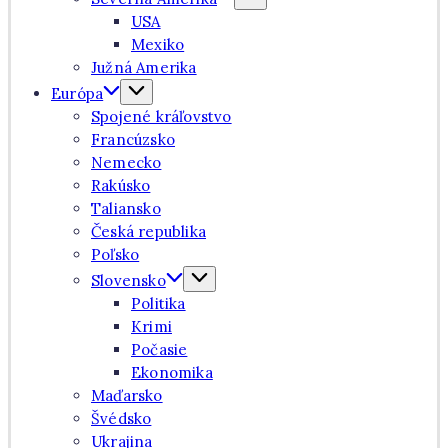
USA
Mexiko
Južná Amerika
Európa
Spojené kráľovstvo
Francúzsko
Nemecko
Rakúsko
Taliansko
Česká republika
Poľsko
Slovensko
Politika
Krimi
Počasie
Ekonomika
Maďarsko
Švédsko
Ukrajina