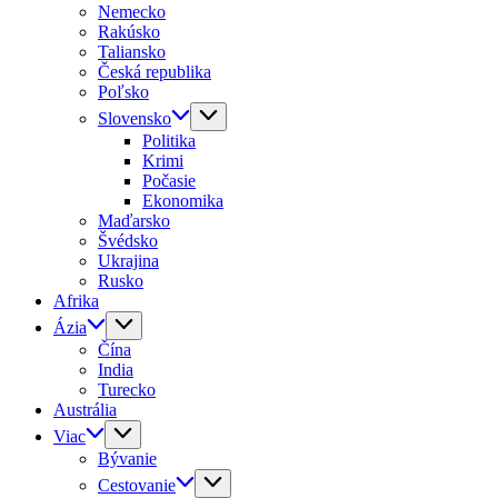
Nemecko
Rakúsko
Taliansko
Česká republika
Poľsko
Slovensko
Politika
Krimi
Počasie
Ekonomika
Maďarsko
Švédsko
Ukrajina
Rusko
Afrika
Ázia
Čína
India
Turecko
Austrália
Viac
Bývanie
Cestovanie