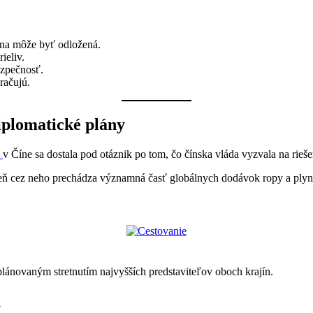
na môže byť odložená.
ieliv.
ezpečnosť.
račujú.
iplomatické plány
p
v Číne sa dostala pod otáznik po tom, čo čínska vláda vyzvala na rieše
dý deň cez neho prechádza významná časť globálnych dodávok ropy a pl
d plánovaným stretnutím najvyšších predstaviteľov oboch krajín.
u