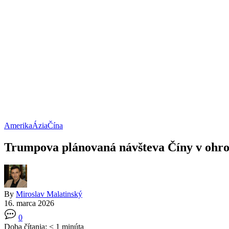
Amerika
Ázia
Čína
Trumpova plánovaná návšteva Číny v ohroz
By
Miroslav Malatinský
16. marca 2026
0
Doba čítania:
< 1
minúta