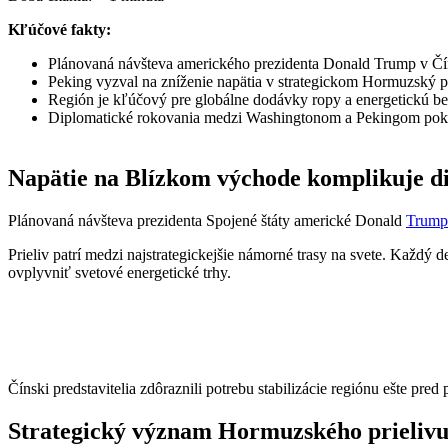
Kľúčové fakty:
Plánovaná návšteva amerického prezidenta Donald Trump v Čí
Peking vyzval na zníženie napätia v strategickom Hormuzský pr
Región je kľúčový pre globálne dodávky ropy a energetickú b
Diplomatické rokovania medzi Washingtonom a Pekingom pok
Napätie na Blízkom východe komplikuje d
Plánovaná návšteva prezidenta Spojené štáty americké Donald
Trum
Prieliv patrí medzi najstrategickejšie námorné trasy na svete. Kaž
ovplyvniť svetové energetické trhy.
Čínski predstavitelia zdôraznili potrebu stabilizácie regiónu ešte pre
Strategický význam Hormuzského prieliv