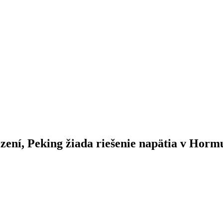
ení, Peking žiada riešenie napätia v Horm