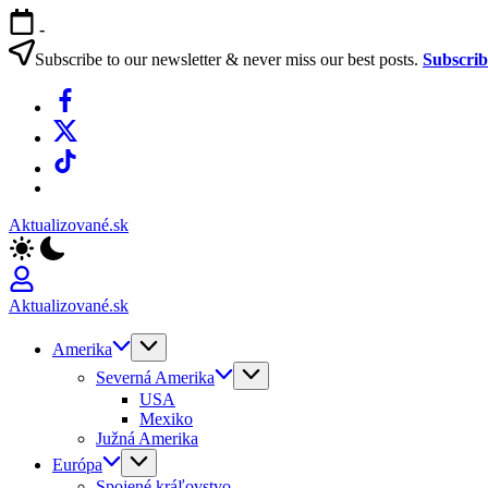
Skip
-
to
content
Subscribe to our newsletter & never miss our best posts.
Subscri
Facebook
X
TikTok
WhatsApp
Aktualizované.sk
Aktualizované.sk
Amerika
Severná Amerika
USA
Mexiko
Južná Amerika
Európa
Spojené kráľovstvo