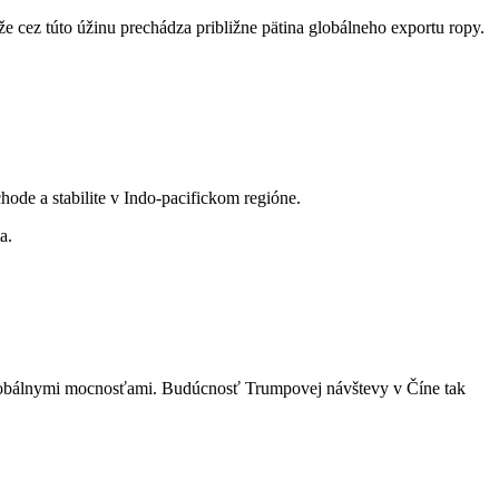
že cez túto úžinu prechádza približne pätina globálneho exportu ropy.
ode a stabilite v Indo-pacifickom regióne.
a.
i globálnymi mocnosťami. Budúcnosť Trumpovej návštevy v Číne tak