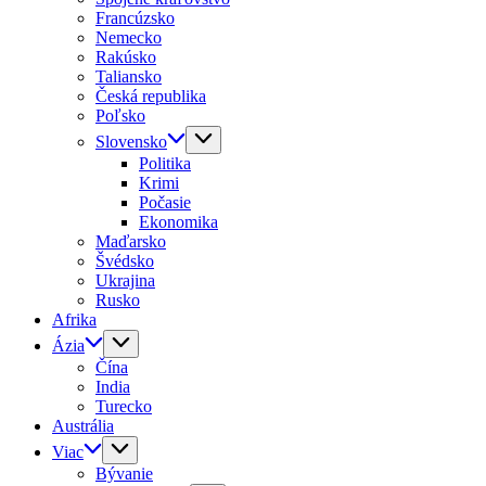
Francúzsko
Nemecko
Rakúsko
Taliansko
Česká republika
Poľsko
Slovensko
Politika
Krimi
Počasie
Ekonomika
Maďarsko
Švédsko
Ukrajina
Rusko
Afrika
Ázia
Čína
India
Turecko
Austrália
Viac
Bývanie