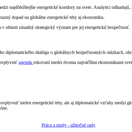
dzi najdôležitejšie energetické koridory na svete. Analytici odhadujú, 
ýrazný dopad na globálne energetické trhy aj ekonomiku.
a v oblasti zásadný strategický význam pre jej energetickú bezpečnosť.
eho diplomatického dialógu o globálnych bezpečnostných otázkach, obch
 ovplyvniť
agendu
rokovaní medzi dvoma najväčšími ekonomikami svet
o ovplyvniť nielen energetické trhy, ale aj diplomatické vzťahy medz
ióne.