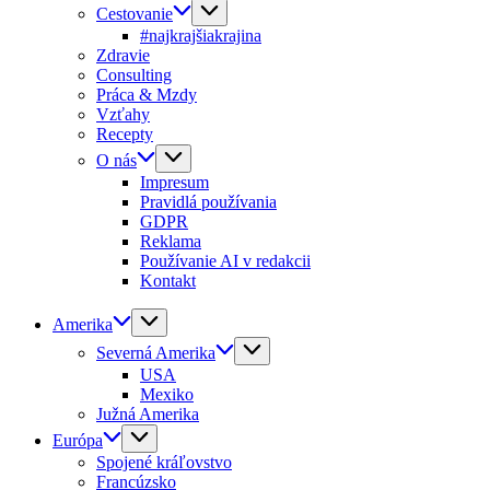
Cestovanie
#najkrajšiakrajina
Zdravie
Consulting
Práca & Mzdy
Vzťahy
Recepty
O nás
Impresum
Pravidlá používania
GDPR
Reklama
Používanie AI v redakcii
Kontakt
Amerika
Severná Amerika
USA
Mexiko
Južná Amerika
Európa
Spojené kráľovstvo
Francúzsko