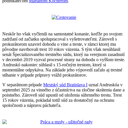
podnikateľom
Marianom Kočnerom
.
Neskôr ho však vyčlenili na samostatné konanie, keďže po svojom
zadržaní od začiatku spolupracoval s vyšetrovateľmi. Zároveň s
prokurátorom uzavrel dohodu o vine a treste, v rámci ktorej mu
pôvodne navrhovali trest 10 rokov väzenia. S tým však nesúhlasil
senát Špecializovaného trestného súdu, ktorý na verejnom zasadnutí
v decembri 2019 vyzval procesné strany na dohodu o vyššom treste.
Andruskó nakoniec súhlasil s 15-ročným trestom, ktorý si
momentálne odpykáva. Na základe jeho výpovedí začalo aj trestné
stíhanie v prípade prípravy vrážd prokurátorov.
V separátnom prípade
Mestský súd Bratislava I
uznal Andruskóa v
septembri 2025 za vinného z účastníctva na zločine skrátenia dane a
poistného. Zároveň súd upustil od uloženia súhrnného trestu. Trest
15 rokov väzenia, pokladal totiž súd za dostatočný na ochranu
spoločnosti a nápravu páchateľa.