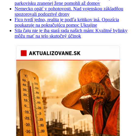
parkovisku zranenej žene pomohli až domov
Nemecko opäť v pohotovosti. Nad vojenskou základňou
spozorovali podozrivé drony
Fico tvrdí jedno, realita je podľa kritikov iná. Opozícia
poukazuje na pokračujúcu pomoc Ukrajine
Sila čaju nie je iba stará rada našich mám: Kvalitné bylinky
môžu mať na telo skutočný účinok