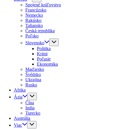
Spojené kráľovstvo
Francúzsko
Nemecko
Rakúsko
Taliansko
Česká republika
Poľsko
Slovensko
Politika
Krimi
Počasie
Ekonomika
Maďarsko
Švédsko
Ukrajina
Rusko
Afrika
Ázia
Čína
India
Turecko
Austrália
Viac