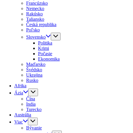
Francúzsko
Nemecko
Rakúsko
Taliansko
Česká republika
Poľsko
Slovensko
Politika
Krimi
Počasie
Ekonomika
Maďarsko
Švédsko
Ukrajina
Rusko
Afrika
Ázia
Čína
India
Turecko
Austrália
Viac
Bývanie