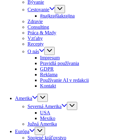
Bývanie
Cestovanie
#najkrajšiakrajina
Zdravie
Consulting
Práca & Mzdy
Vzťahy
Recepty
O nás
Impresum
Pravidlá používania
GDPR
Reklama
Používanie AI v redakcii
Kontakt
Amerika
Severná Amerika
USA
Mexiko
Južná Amerika
Európa
Spojené kráľovstvo