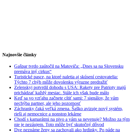
Najnovšie články
Gašpar tvrdo zaútočil na Matoviča: „Dnes sa na Slovensku
premáva iný cirkus“
Turistické pasce, na ktoré naletia aj skúsení cestovatelia:
Týchto 7 chýb môže dovolenku výrazne predražiť
Zelenskyj potvrdil dohodu s USA: Rakety pre Patrioty majú
prichádzať každý mesiac. Stále ich však bude málo
Keď sa vo vzťahu začnete cítiť sami: 7 signálov, že vám
nechýba partner, ale jeho pozornosť
Záchranky čaká veľká zmena. Šaško avizuje nový systém,
rieši aj nemocnice a nonstop lekárne
Chodí s kamarátmi na pivo a vám sa nevenuje? Možno za tým
nie je nezáujem. Toto môže byť skutočný dôvod
Dve neznáme ženy sa zachovali ako hrdinky. Po páde na