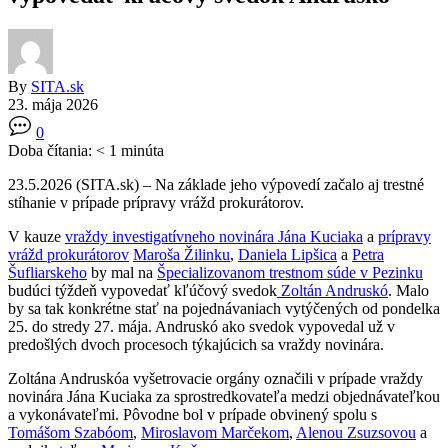
By
SITA.sk
23. mája 2026
0
Doba čítania:
< 1
minúta
23.5.2026 (SITA.sk) – Na základe jeho výpovedí začalo aj trestné
stíhanie v prípade prípravy vrážd prokurátorov.
V kauze
vraždy investigatívneho novinára
Jána Kuciaka
a
prípravy
vrážd prokurátorov
Maroša Žilinku
,
Daniela Lipšica
a
Petra
Šufliarskeho
by mal na
Špecializovanom trestnom súde v Pezinku
budúci týždeň vypovedať kľúčový svedok
Zoltán Andruskó
. Malo
by sa tak konkrétne stať na pojednávaniach vytýčených od pondelka
25. do stredy 27. mája. Andruskó ako svedok vypovedal už v
predošlých dvoch procesoch týkajúcich sa vraždy novinára.
Zoltána Andruskóa vyšetrovacie orgány označili v prípade vraždy
novinára Jána Kuciaka za sprostredkovateľa medzi objednávateľkou
a vykonávateľmi. Pôvodne bol v prípade obvinený spolu s
Tomášom Szabóom
,
Miroslavom Marčekom
,
Alenou Zsuzsovou
a