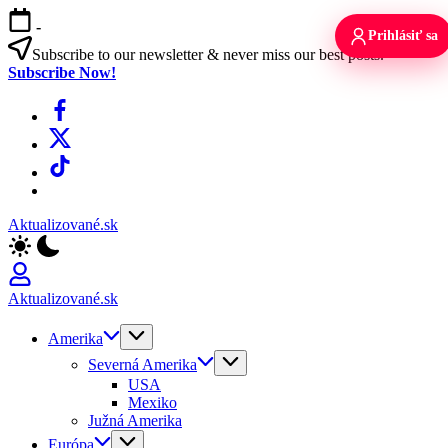
Skip
-
to
Prihlásiť sa
content
Subscribe to our newsletter & never miss our best posts.
Subscribe Now!
Facebook
X
TikTok
WhatsApp
Aktualizované.sk
Aktualizované.sk
Amerika
Severná Amerika
USA
Mexiko
Južná Amerika
Európa