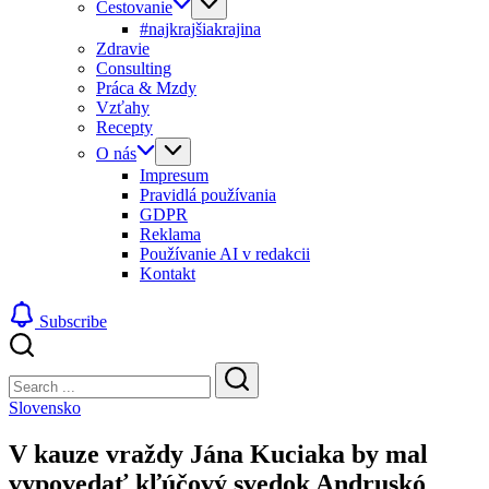
Cestovanie
#najkrajšiakrajina
Zdravie
Consulting
Práca & Mzdy
Vzťahy
Recepty
O nás
Impresum
Pravidlá používania
GDPR
Reklama
Používanie AI v redakcii
Kontakt
Subscribe
Close
Search
Search
Slovensko
V kauze vraždy Jána Kuciaka by mal
vypovedať kľúčový svedok Andruskó