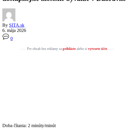
By
SITA.sk
6. mája 2026
0
Pre obsah bez reklamy sa
prihláste
alebo si
vytvorte účet
.
Doba čítania:
2
minúty/minút