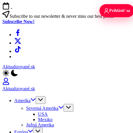
Skip
-
to
Prihlásiť sa
content
Subscribe to our newsletter & never miss our best posts.
Subscribe Now!
Facebook
X
TikTok
WhatsApp
Aktualizované.sk
Aktualizované.sk
Amerika
Severná Amerika
USA
Mexiko
Južná Amerika
Európa