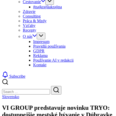
Cestovanie
#najkrajšiakrajina
Zdravie
Consulting
Práca & Mzdy
Vzťahy
Recepty
O nás
Impresum
Pravidlá používania
GDPR
Reklama
Používanie AI v redakcii
Kontakt
Subscribe
Close
Search
Search
Slovensko
VI GROUP predstavuje novinku TRYO:
dostupnejšie mestské bývanie v Dúbravke