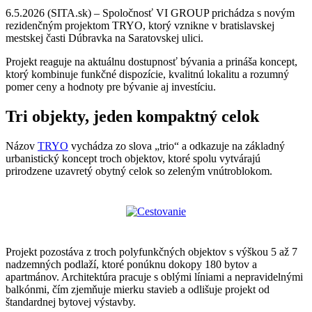
6.5.2026 (SITA.sk) – Spoločnosť VI GROUP prichádza s novým
rezidenčným projektom TRYO, ktorý vznikne v bratislavskej
mestskej časti Dúbravka na Saratovskej ulici.
Projekt reaguje na aktuálnu dostupnosť bývania a prináša koncept,
ktorý kombinuje funkčné dispozície, kvalitnú lokalitu a rozumný
pomer ceny a hodnoty pre bývanie aj investíciu.
Tri objekty, jeden kompaktný celok
Názov
TRYO
vychádza zo slova „trio“ a odkazuje na základný
urbanistický koncept troch objektov, ktoré spolu vytvárajú
prirodzene uzavretý obytný celok so zeleným vnútroblokom.
Projekt pozostáva z troch polyfunkčných objektov s výškou 5 až 7
nadzemných podlaží, ktoré ponúknu dokopy 180 bytov a
apartmánov. Architektúra pracuje s oblými líniami a nepravidelnými
balkónmi, čím zjemňuje mierku stavieb a odlišuje projekt od
štandardnej bytovej výstavby.