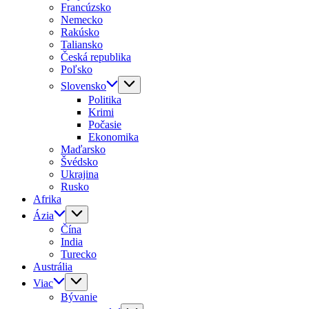
Francúzsko
Nemecko
Rakúsko
Taliansko
Česká republika
Poľsko
Slovensko
Politika
Krimi
Počasie
Ekonomika
Maďarsko
Švédsko
Ukrajina
Rusko
Afrika
Ázia
Čína
India
Turecko
Austrália
Viac
Bývanie