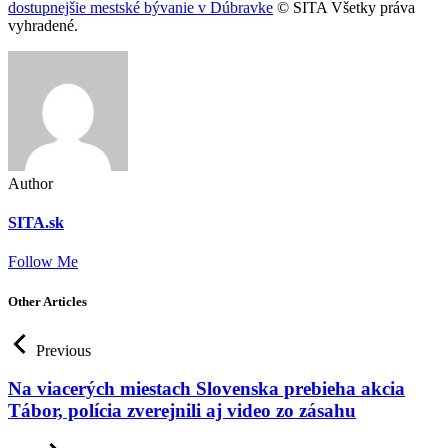
dostupnejšie mestské bývanie v Dúbravke
© SITA Všetky práva
vyhradené.
Author
SITA.sk
Follow Me
Other Articles
Previous
Na viacerých miestach Slovenska prebieha akcia
Tábor, polícia zverejnili aj video zo zásahu