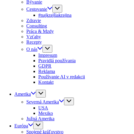
Bývanie
Cestovanie
#najkrajšiakrajina
Zdravie
Consulting
Práca & Mzdy
Vzťahy
Recepty
O nás
Impresum
Pravidlá používania
GDPR
Reklama
Používanie AI v redakcii
Kontakt
Amerika
Severná Amerika
USA
Mexiko
Južná Amerika
Európa
Spojené kráľovstvo