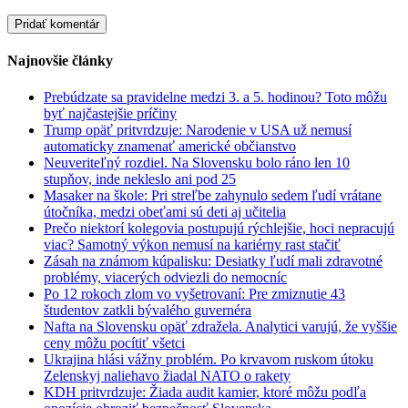
Najnovšie články
Prebúdzate sa pravidelne medzi 3. a 5. hodinou? Toto môžu
byť najčastejšie príčiny
Trump opäť pritvrdzuje: Narodenie v USA už nemusí
automaticky znamenať americké občianstvo
Neuveriteľný rozdiel. Na Slovensku bolo ráno len 10
stupňov, inde nekleslo ani pod 25
Masaker na škole: Pri streľbe zahynulo sedem ľudí vrátane
útočníka, medzi obeťami sú deti aj učitelia
Prečo niektorí kolegovia postupujú rýchlejšie, hoci nepracujú
viac? Samotný výkon nemusí na kariérny rast stačiť
Zásah na známom kúpalisku: Desiatky ľudí mali zdravotné
problémy, viacerých odviezli do nemocníc
Po 12 rokoch zlom vo vyšetrovaní: Pre zmiznutie 43
študentov zatkli bývalého guvernéra
Nafta na Slovensku opäť zdražela. Analytici varujú, že vyššie
ceny môžu pocítiť všetci
Ukrajina hlási vážny problém. Po krvavom ruskom útoku
Zelenskyj naliehavo žiadal NATO o rakety
KDH pritvrdzuje: Žiada audit kamier, ktoré môžu podľa