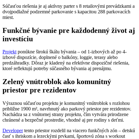
Súčasťou riešenia je aj aktívny parter s 8 retailovými prevádzkami a
dvojpodlažné podzemné parkovanie s kapacitou 288 parkovacích
miest.
Funkčné bývanie pre každodenný život aj
investíciu
Projekt
ponúkne širokú škálu bývania – od 1-izbových až po 4-
izbové dispozície, doplnené o balkóny, loggie, terasy alebo
predzáhradky. Dôraz je kladený na efektívne dispozičné riešenia,
ktoré reflektujú potreby súčasného bývania aj prenájmu.
Zelený vnútroblok ako komunitný
priestor pre rezidentov
Výraznou súčasťou projektu je komunitný vnútroblok s rozlohou
približne 1900 m², navrhnutý ako parkový priestor pre rezidentov.
Nachádza sa z vnútornej strany projektu, čím vytvára prirodzene
chránené a bezpečné prostredie, vhodné aj pre rodiny s deťmi.
Developer
tento priestor rozdelil na viacero funkčných zón – detskú
časť s ihriskom a lezeckými prvkami, športovú zóna s workout