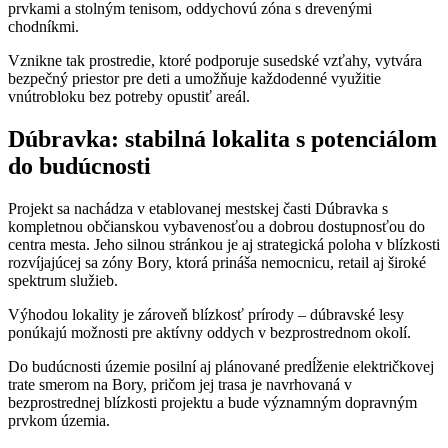
prvkami a stolným tenisom, oddychovú zóna s drevenými
chodníkmi.
Vznikne tak prostredie, ktoré podporuje susedské vzťahy, vytvára
bezpečný priestor pre deti a umožňuje každodenné využitie
vnútrobloku bez potreby opustiť areál.
Dúbravka: stabilná lokalita s potenciálom
do budúcnosti
Projekt sa nachádza v etablovanej mestskej časti Dúbravka s
kompletnou občianskou vybavenosťou a dobrou dostupnosťou do
centra mesta. Jeho silnou stránkou je aj strategická poloha v blízkosti
rozvíjajúcej sa zóny Bory, ktorá prináša nemocnicu, retail aj široké
spektrum služieb.
Výhodou lokality je zároveň blízkosť prírody – dúbravské lesy
ponúkajú možnosti pre aktívny oddych v bezprostrednom okolí.
Do budúcnosti územie posilní aj plánované predĺženie električkovej
trate smerom na Bory, pričom jej trasa je navrhovaná v
bezprostrednej blízkosti projektu a bude významným dopravným
prvkom územia.