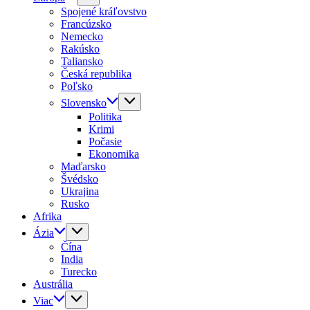
Spojené kráľovstvo
Francúzsko
Nemecko
Rakúsko
Taliansko
Česká republika
Poľsko
Slovensko
Politika
Krimi
Počasie
Ekonomika
Maďarsko
Švédsko
Ukrajina
Rusko
Afrika
Ázia
Čína
India
Turecko
Austrália
Viac