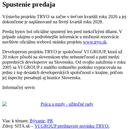
Spustenie predaja
Výstavba projektu TRYO sa začne v treťom kvartáli roku 2026 a jej
dokončenie je naplánované na štvrtý kvartál roku 2028.
Predaj bytov bol oficiálne spustený len pred niekoľkými dňami. V
prípade záujmu o podrobnejšie informácie a možnosti rezervácie
navštívte oficiálnu webovú stránku projektu
www.tryo.sk
.
Developerom projektu TRYO je spoločnosť VI GROUP, ktorá už
20 rokov pôsobí na slovenskom trhu nehnuteľností a patrí medzi
popredných developerov na Slovensku. Od svojho založenia v roku
2005 sa VI GROUP z malého rodinného podniku vypracovala na
jednu z top desiatich developerských spoločností v krajine, pričom
jej úspechy presahujú aj hranice Slovenska.
Informačný servis
Viac k témam:
Bývanie
,
PR
Zdroj: SITA.sk –
VI GROUP predstavuje novinku TRYO: