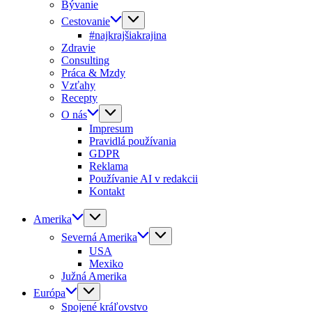
Bývanie
Cestovanie
#najkrajšiakrajina
Zdravie
Consulting
Práca & Mzdy
Vzťahy
Recepty
O nás
Impresum
Pravidlá používania
GDPR
Reklama
Používanie AI v redakcii
Kontakt
Amerika
Severná Amerika
USA
Mexiko
Južná Amerika
Európa
Spojené kráľovstvo