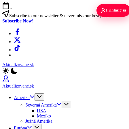
Skip
-
to
Prihlásiť sa
content
Subscribe to our newsletter & never miss our best posts.
Subscribe Now!
Facebook
X
TikTok
WhatsApp
Aktualizované.sk
Aktualizované.sk
Amerika
Severná Amerika
USA
Mexiko
Južná Amerika
Európa