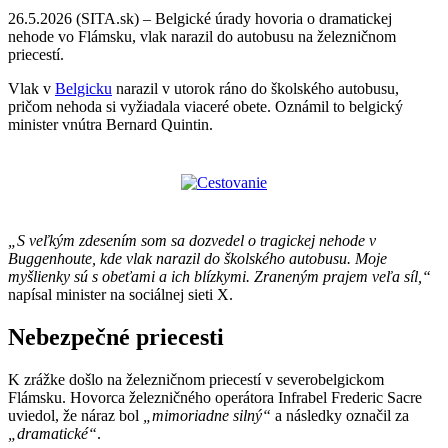
26.5.2026 (SITA.sk) – Belgické úrady hovoria o dramatickej
nehode vo Flámsku, vlak narazil do autobusu na železničnom
priecestí.
Vlak v
Belgicku
narazil
v utorok ráno
do školského autobusu,
pričom nehoda si vyžiadala viaceré obete. Oznámil to belgický
minister vnútra Bernard Quintin.
„S veľkým zdesením som sa dozvedel o tragickej nehode v
Buggenhoute, kde vlak narazil do školského autobusu. Moje
myšlienky sú s obeťami a ich blízkymi. Zraneným prajem veľa síl,“
napísal minister na sociálnej sieti X.
Nebezpečné priecesti
K zrážke došlo na železničnom priecestí v severobelgickom
Flámsku. Hovorca železničného operátora Infrabel Frederic Sacre
uviedol, že náraz bol
„mimoriadne silný“
a následky označil za
„dramatické“
.