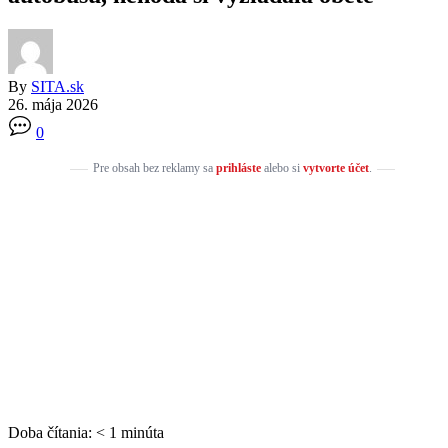
By
SITA.sk
26. mája 2026
0
Pre obsah bez reklamy sa
prihláste
alebo si
vytvorte účet
.
Doba čítania:
< 1
minúta