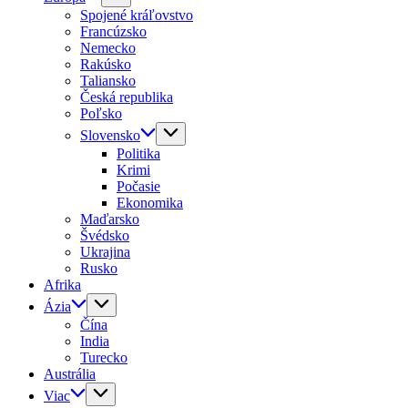
Spojené kráľovstvo
Francúzsko
Nemecko
Rakúsko
Taliansko
Česká republika
Poľsko
Slovensko
Politika
Krimi
Počasie
Ekonomika
Maďarsko
Švédsko
Ukrajina
Rusko
Afrika
Ázia
Čína
India
Turecko
Austrália
Viac