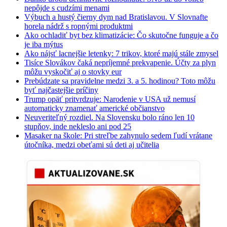
nepôjde s cudzími menami
Výbuch a hustý čierny dym nad Bratislavou. V Slovnafte
horela nádrž s ropnými produktmi
Ako ochladiť byt bez klimatizácie: Čo skutočne funguje a čo
je iba mýtus
Ako nájsť lacnejšie letenky: 7 trikov, ktoré majú stále zmysel
Tisíce Slovákov čaká nepríjemné prekvapenie. Účty za plyn
môžu vyskočiť aj o stovky eur
Prebúdzate sa pravidelne medzi 3. a 5. hodinou? Toto môžu
byť najčastejšie príčiny
Trump opäť pritvrdzuje: Narodenie v USA už nemusí
automaticky znamenať americké občianstvo
Neuveriteľný rozdiel. Na Slovensku bolo ráno len 10
stupňov, inde nekleslo ani pod 25
Masaker na škole: Pri streľbe zahynulo sedem ľudí vrátane
útočníka, medzi obeťami sú deti aj učitelia