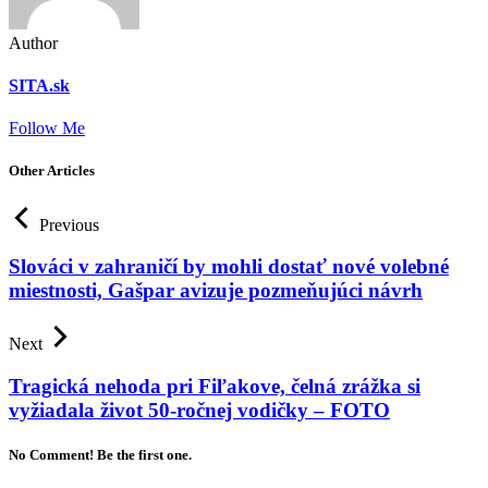
Author
SITA.sk
Follow Me
Other Articles
Previous
Slováci v zahraničí by mohli dostať nové volebné
miestnosti, Gašpar avizuje pozmeňujúci návrh
Next
Tragická nehoda pri Fiľakove, čelná zrážka si
vyžiadala život 50-ročnej vodičky – FOTO
No Comment! Be the first one.