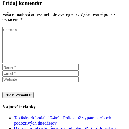
Pridaj komentár
Vaša e-mailová adresa nebude zverejnená.
Vyžadované polia sú
označené
*
Najnovšie články
Taxikára dobodali 12-krát. Polícia už vypátrala oboch
podozrivých tínedžerov
Danko urobil definitívne rozhodnutie. SNS už do volieb