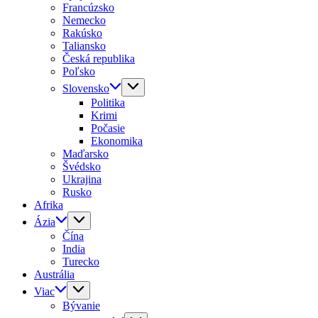
Francúzsko
Nemecko
Rakúsko
Taliansko
Česká republika
Poľsko
Slovensko
Politika
Krimi
Počasie
Ekonomika
Maďarsko
Švédsko
Ukrajina
Rusko
Afrika
Ázia
Čína
India
Turecko
Austrália
Viac
Bývanie