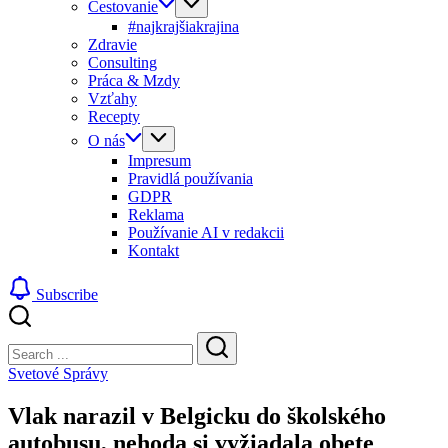
Cestovanie
#najkrajšiakrajina
Zdravie
Consulting
Práca & Mzdy
Vzťahy
Recepty
O nás
Impresum
Pravidlá používania
GDPR
Reklama
Používanie AI v redakcii
Kontakt
Subscribe
Close
Search
Search
Svetové Správy
Vlak narazil v Belgicku do školského
autobusu, nehoda si vyžiadala obete