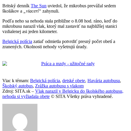
Britský denník
The Sun
uviedol, že mikrobus prevážal sedem
školákov a
„viacerí“
zahynuli.
Podľa neho sa nehoda stala približne o 8.08 hod. ráno, keď do
mikrobusu narazil vlak, ktorý mal zastaviť na najbližšej stanici
vzdialenej asi jeden kilometer.
Belgická polícia
zatiaľ odmietla potvrdiť presný počet obetí a
zranených. Okolnosti nehody vyšetrujú úrady.
Viac k témam:
Belgická polícia
,
detské obete
,
Havária autobusu
,
Školský autobus
,
Zrážka autobusu s vlakom
Zdroj: SITA.sk –
Vlak narazil v Belgicku do školského autobusu,
nehoda si vyžiadala obete
© SITA Všetky práva vyhradené.