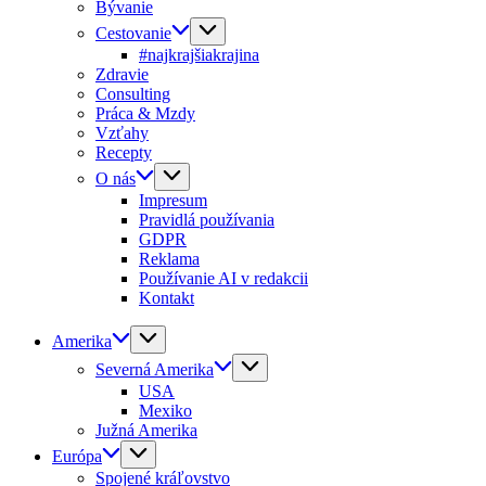
Bývanie
Cestovanie
#najkrajšiakrajina
Zdravie
Consulting
Práca & Mzdy
Vzťahy
Recepty
O nás
Impresum
Pravidlá používania
GDPR
Reklama
Používanie AI v redakcii
Kontakt
Amerika
Severná Amerika
USA
Mexiko
Južná Amerika
Európa
Spojené kráľovstvo