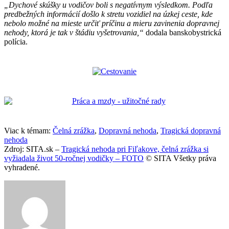
„Dychové skúšky u vodičov boli s negatívnym výsledkom. Podľa
predbežných informácií došlo k stretu vozidiel na úzkej ceste, kde
nebolo možné na mieste určiť príčinu a mieru zavinenia dopravnej
nehody, ktorá je tak v štádiu vyšetrovania,“
dodala banskobystrická
polícia.
Viac k témam:
Čelná zrážka
,
Dopravná nehoda
,
Tragická dopravná
nehoda
Zdroj: SITA.sk –
Tragická nehoda pri Fiľakove, čelná zrážka si
vyžiadala život 50-ročnej vodičky – FOTO
© SITA Všetky práva
vyhradené.