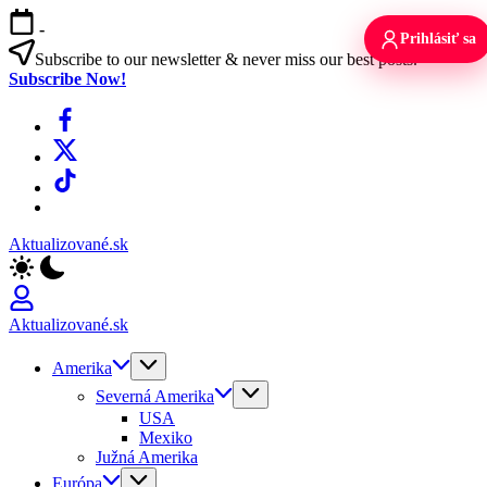
Skip
-
to
Prihlásiť sa
content
Subscribe to our newsletter & never miss our best posts.
Subscribe Now!
Facebook
X
TikTok
WhatsApp
Aktualizované.sk
Aktualizované.sk
Amerika
Severná Amerika
USA
Mexiko
Južná Amerika
Európa