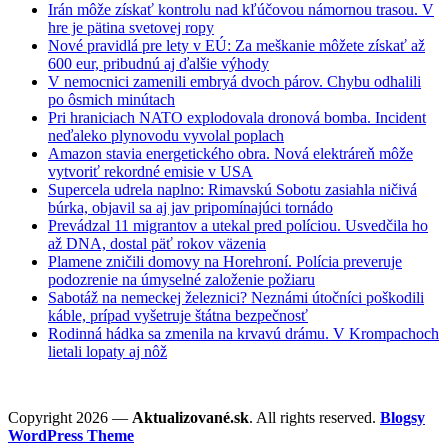
Irán môže získať kontrolu nad kľúčovou námornou trasou. V
hre je pätina svetovej ropy
Nové pravidlá pre lety v EÚ: Za meškanie môžete získať až
600 eur, pribudnú aj ďalšie výhody
V nemocnici zamenili embryá dvoch párov. Chybu odhalili
po ôsmich minútach
Pri hraniciach NATO explodovala dronová bomba. Incident
neďaleko plynovodu vyvolal poplach
Amazon stavia energetického obra. Nová elektráreň môže
vytvoriť rekordné emisie v USA
Supercela udrela naplno: Rimavskú Sobotu zasiahla ničivá
búrka, objavil sa aj jav pripomínajúci tornádo
Prevádzal 11 migrantov a utekal pred políciou. Usvedčila ho
až DNA, dostal päť rokov väzenia
Plamene zničili domovy na Horehroní. Polícia preveruje
podozrenie na úmyselné založenie požiaru
Sabotáž na nemeckej železnici? Neznámi útočníci poškodili
káble, prípad vyšetruje štátna bezpečnosť
Rodinná hádka sa zmenila na krvavú drámu. V Krompachoch
lietali lopaty aj nôž
Copyright 2026 —
Aktualizované.sk
. All rights reserved.
Blogsy
WordPress Theme