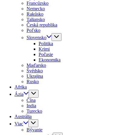
Francúzsko
Nemecko
Rakúsko
Taliansko
Česká republika
Poľsko
Slovensko
Politika
Krimi
Počasie
Ekonomika
Maďarsko
Švédsko
Ukrajina
Rusko
Afrika
Ázia
Čína
India
Turecko
Austrália
Viac
Bývanie