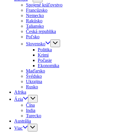
Spojené kráľovstvo
Francúzsko
Nemecko
Rakúsko
Taliansko
Česká republika
Poľsko
Slovensko
Politika
Krimi
Počasie
Ekonomika
Maďarsko
Švédsko
Ukrajina
Rusko
Afrika
Ázia
Čína
India
Turecko
Austrália
Viac