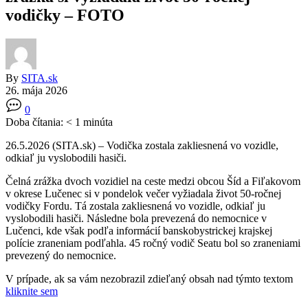
vodičky – FOTO
By
SITA.sk
26. mája 2026
0
Doba čítania:
< 1
minúta
26.5.2026 (SITA.sk) – Vodička zostala zakliesnená vo vozidle,
odkiaľ ju vyslobodili hasiči.
Čelná zrážka dvoch vozidiel na ceste medzi obcou Šíd a Fiľakovom
v okrese Lučenec si v pondelok večer vyžiadala život 50-ročnej
vodičky Fordu. Tá zostala zakliesnená vo vozidle, odkiaľ ju
vyslobodili hasiči. Následne bola prevezená do nemocnice v
Lučenci, kde však podľa informácií banskobystrickej krajskej
polície zraneniam podľahla. 45 ročný vodič Seatu bol so zraneniami
prevezený do nemocnice.
V prípade, ak sa vám nezobrazil zdieľaný obsah nad týmto textom
kliknite sem