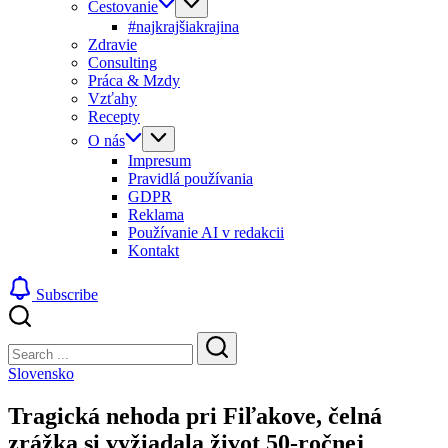
Cestovanie
#najkrajšiakrajina
Zdravie
Consulting
Práca & Mzdy
Vzťahy
Recepty
O nás
Impresum
Pravidlá používania
GDPR
Reklama
Používanie AI v redakcii
Kontakt
Subscribe
Close
Search
Search
Slovensko
Tragická nehoda pri Fiľakove, čelná
zrážka si vyžiadala život 50-ročnej