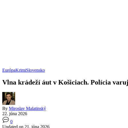
Európa
Krimi
Slovensko
Vlna krádeží áut v Košiciach. Polícia var
By
Miroslav Malatinský
22. júna 2026
0
Updated on 21. júna 2026