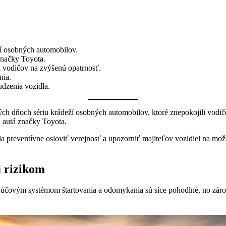
ží osobných automobilov.
značky Toyota.
ú vodičov na zvýšenú opatrnosť.
nia.
udzenia vozidla.
dňoch sériu krádeží osobných automobilov, ktoré znepokojili vodičov
j autá značky Toyota.
la preventívne osloviť verejnosť a upozorniť majiteľov vozidiel na mo
 rizikom
účovým systémom štartovania a odomykania sú síce pohodlné, no záro