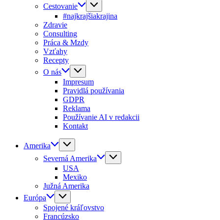
Cestovanie
#najkrajšiakrajina
Zdravie
Consulting
Práca & Mzdy
Vzťahy
Recepty
O nás
Impresum
Pravidlá používania
GDPR
Reklama
Používanie AI v redakcii
Kontakt
Amerika
Severná Amerika
USA
Mexiko
Južná Amerika
Európa
Spojené kráľovstvo
Francúzsko