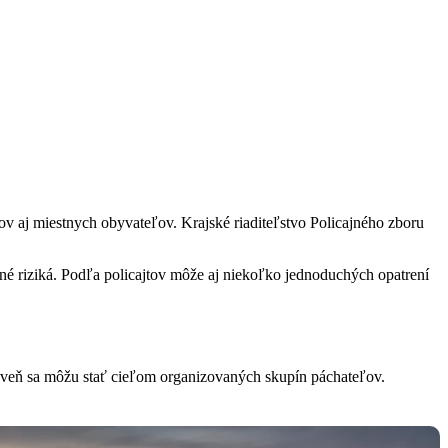
 aj miestnych obyvateľov. Krajské riaditeľstvo Policajného zboru
žné riziká. Podľa policajtov môže aj niekoľko jednoduchých opatrení
veň sa môžu stať cieľom organizovaných skupín páchateľov.