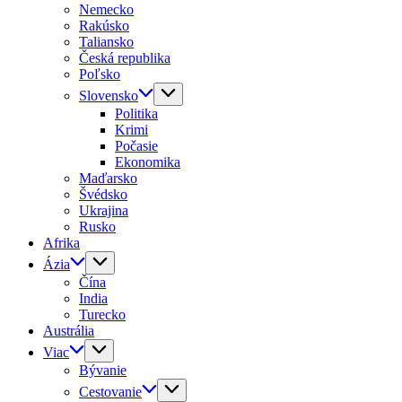
Nemecko
Rakúsko
Taliansko
Česká republika
Poľsko
Slovensko
Politika
Krimi
Počasie
Ekonomika
Maďarsko
Švédsko
Ukrajina
Rusko
Afrika
Ázia
Čína
India
Turecko
Austrália
Viac
Bývanie
Cestovanie