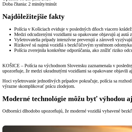
Doba čítania:
2
minúty/minút
Najdôležitejšie fakty
Polícia v Košiciach eviduje v posledných dňoch viacero kráde
Medzi odcudzenými vozidlami sa opakovane objavujú aj autá 
Vyšetrovatelia prípady intenzívne preverujú a zároveň vyzývaj
Rizikové sú najmä vozidlá s bezkľúčovým systémom odomyka
Polícia zverejnila konkrétne odporúčania, ako znížiť riziko odc
KOŠICE – Polícia na východnom Slovensku zaznamenala v posledných 
upozorňuje, že medzi ukradnutými vozidlami sa opakovane objavili a
Hoci vyšetrovanie jednotlivých prípadov pokračuje, polícia sa rozhod
výrazne skomplikovať prácu zlodejom.
Moderné technológie môžu byť výhodou aj
Odborníci dlhodobo upozorňujú, že moderné vozidlá vybavené bezkľ