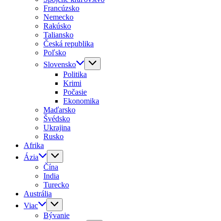
Francúzsko
Nemecko
Rakúsko
Taliansko
Česká republika
Poľsko
Slovensko
Politika
Krimi
Počasie
Ekonomika
Maďarsko
Švédsko
Ukrajina
Rusko
Afrika
Ázia
Čína
India
Turecko
Austrália
Viac
Bývanie