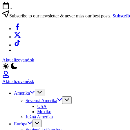
Skip
-
to
content
Subscribe to our newsletter & never miss our best posts.
Subscri
Facebook
X
TikTok
WhatsApp
Aktualizované.sk
Aktualizované.sk
Amerika
Severná Amerika
USA
Mexiko
Južná Amerika
Európa
Spojené kráľovstvo