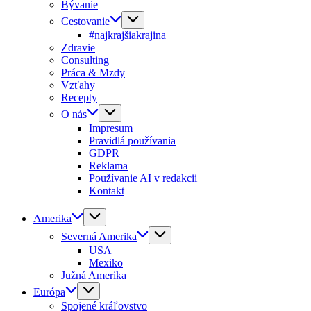
Bývanie
Cestovanie
#najkrajšiakrajina
Zdravie
Consulting
Práca & Mzdy
Vzťahy
Recepty
O nás
Impresum
Pravidlá používania
GDPR
Reklama
Používanie AI v redakcii
Kontakt
Amerika
Severná Amerika
USA
Mexiko
Južná Amerika
Európa
Spojené kráľovstvo