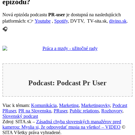
epizódu?
Nová epizóda podcastu
PR-user
je dostupná na nasledujúcich
platformách: 👉
Youtube
,
Spotify
, DVTV, TV-sita.sk,
divino.sk
.
🎧
Podcast: Podcast Pr User
Viac k témam:
Komunikácia
,
Marketing
,
Marketingovky
,
Podcast
PRuser
,
PR na Slovensku
,
PRuser
,
Public relations
,
Rozhovory
,
Slovenský podcast
Zdroj: SITA.sk –
Zásadná chyba slovenských manažérov pred
kamerou: Myslia si, že odpovedať musia na všetko! – VIDEO
©
SITA Všetky práva vyhradené.