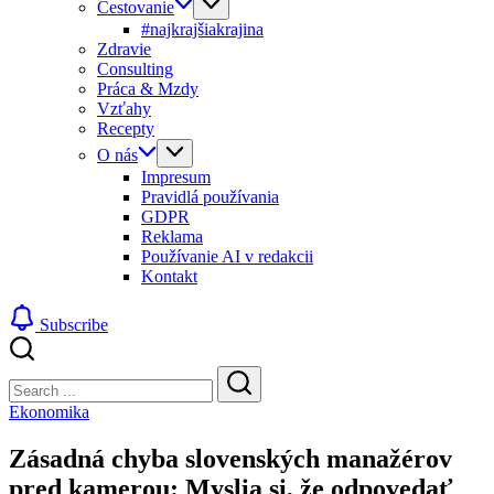
Cestovanie
#najkrajšiakrajina
Zdravie
Consulting
Práca & Mzdy
Vzťahy
Recepty
O nás
Impresum
Pravidlá používania
GDPR
Reklama
Používanie AI v redakcii
Kontakt
Subscribe
Close
Search
Search
Ekonomika
Zásadná chyba slovenských manažérov
pred kamerou: Myslia si, že odpovedať