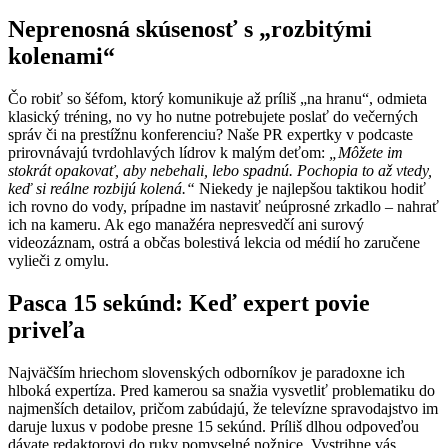
Neprenosná skúsenosť s „rozbitými
kolenami“
Čo robiť so šéfom, ktorý komunikuje až príliš „na hranu“, odmieta
klasický tréning, no vy ho nutne potrebujete poslať do večerných
správ či na prestížnu konferenciu? Naše PR expertky v podcaste
prirovnávajú tvrdohlavých lídrov k malým deťom:
„Môžete im
stokrát opakovať, aby nebehali, lebo spadnú. Pochopia to až vtedy,
keď si reálne rozbijú kolená.“
Niekedy je najlepšou taktikou hodiť
ich rovno do vody, prípadne im nastaviť neúprosné zrkadlo – nahrať
ich na kameru. Ak ego manažéra nepresvedčí ani surový
videozáznam, ostrá a občas bolestivá lekcia od médií ho zaručene
vylieči z omylu.
Pasca 15 sekúnd: Keď expert povie
priveľa
Najväčším hriechom slovenských odborníkov je paradoxne ich
hlboká expertíza. Pred kamerou sa snažia vysvetliť problematiku do
najmenších detailov, pričom zabúdajú, že televízne spravodajstvo im
daruje luxus v podobe presne 15 sekúnd. Príliš dlhou odpoveďou
dávate redaktorovi do ruky pomyselné nožnice. Vystrihne vás