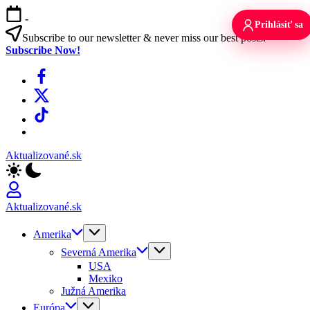
Skip
-
to
Prihlásiť sa
content
Subscribe to our newsletter & never miss our best posts.
Subscribe Now!
Facebook
X
TikTok
WhatsApp
Aktualizované.sk
Aktualizované.sk
Amerika
Severná Amerika
USA
Mexiko
Južná Amerika
Európa