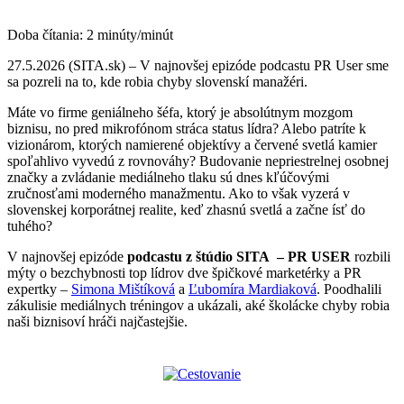
Doba čítania:
2
minúty/minút
27.5.2026 (SITA.sk) – V najnovšej epizóde podcastu PR User sme
sa pozreli na to, kde robia chyby slovenskí manažéri.
Máte vo firme geniálneho šéfa, ktorý je absolútnym mozgom
biznisu, no pred mikrofónom stráca status lídra? Alebo patríte k
vizionárom, ktorých namierené objektívy a červené svetlá kamier
spoľahlivo vyvedú z rovnováhy? Budovanie nepriestrelnej osobnej
značky a zvládanie mediálneho tlaku sú dnes kľúčovými
zručnosťami moderného manažmentu. Ako to však vyzerá v
slovenskej korporátnej realite, keď zhasnú svetlá a začne ísť do
tuhého?
V najnovšej epizóde
podcastu z štúdio SITA
– PR USER
rozbili
mýty o bezchybnosti top lídrov dve špičkové marketérky a PR
expertky –
Simona Mištíková
a
Ľubomíra Mardiaková
. Poodhalili
zákulisie mediálnych tréningov a ukázali, aké školácke chyby robia
naši biznisoví hráči najčastejšie.