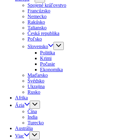
Spojené kráľovstvo
Francúzsko
Nemecko
Rakúsko
Taliansko
Česká republika
Poľsko
Slovensko
Politika
Krimi
Počasie
Ekonomika
Maďarsko
Švédsko
Ukrajina
Rusko
Afrika
Ázia
Čína
India
Turecko
Austrália
Viac