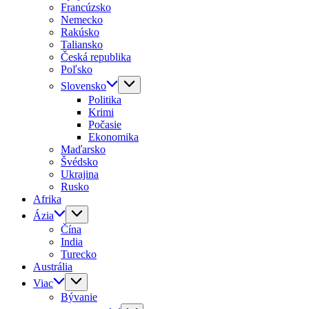
Francúzsko
Nemecko
Rakúsko
Taliansko
Česká republika
Poľsko
Slovensko
Politika
Krimi
Počasie
Ekonomika
Maďarsko
Švédsko
Ukrajina
Rusko
Afrika
Ázia
Čína
India
Turecko
Austrália
Viac
Bývanie