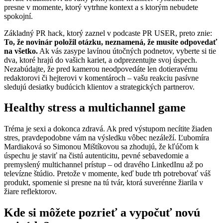
presne v momente, ktorý vytrhne kontext a s ktorým nebudete
spokojní.
Základný PR hack, ktorý zaznel v podcaste PR USER, preto znie:
To, že novinár položil otázku, neznamená, že musíte odpovedať
na všetko.
Ak vás zasype lavínou útočných podnetov, vyberte si tie
dva, ktoré hrajú do vašich kariet, a odprezentujte svoj úspech.
Nezabúdajte, že pred kamerou neodpovedáte len dotieravému
redaktorovi či hejterovi v komentároch – vašu reakciu pasívne
sledujú desiatky budúcich klientov a strategických partnerov.
Healthy stress a multichannel game
Tréma je sexi a dokonca zdravá. Ak pred výstupom necítite žiaden
stres, pravdepodobne vám na výsledku vôbec nezáleží. Ľubomíra
Mardiaková so Simonou Mištíkovou sa zhodujú, že kľúčom k
úspechu je staviť na čistú autenticitu, pevné sebavedomie a
premyslený multichannel prístup – od dravého LinkedInu až po
televízne štúdio. Pretože v momente, keď bude trh potrebovať váš
produkt, spomenie si presne na tú tvár, ktorá suverénne žiarila v
žiare reflektorov.
Kde si môžete pozrieť a vypočuť novú