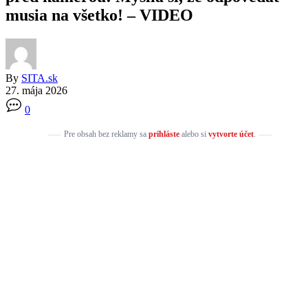
musia na všetko! – VIDEO
By
SITA.sk
27. mája 2026
0
Pre obsah bez reklamy sa
prihláste
alebo si
vytvorte účet
.