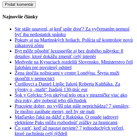
Najnovšie články
Ste stále unavení, aj keď spíte dosť? Za vyčerpaním nemusí
byť iba nedostatok spánku
Pokuty aj na Martinských holiach. Polícia už kontroluje novú
zákazovú zónu
Byt môže pôsobiť luxusnejšie aj bez drahého nábytku: 8
detailov, ktoré dokážu zmeniť celý interiér
Medvede na Kysuciach rozdelili Slovensko. Ministerstvo čelí
žalobám pre povolený odstrel
Žena útočila nožnicami v centre Londýna. Štyria muži
skončili v nemocnici
Čurillovci a Daniel Lipšic žalujú Roberta Kaliňáka. Za
výroky o „mafii“ žiadajú 130-tisíc eur
Šok v Grécku: Syn ukrýval telo otca v mrazničke viac ako
dva roky, aby poberal jeho dôchodok
Pracujete dobre, no vyšší plat stále neprichádza? 7 signálov,
že možno zarábate menej, než by ste mali
Maďarsko čaká na dážď z Rakúska. O osude jadrovej
elektrárne Paks môžu rozhodnúť zrážky za hranicami
Čo variť, keď už naozaj neviete? 7 jednoduchých večerí,
ktoré zachránia celý týždeň